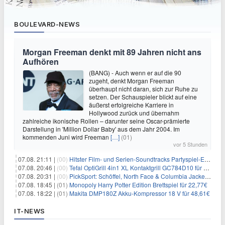
BOULEVARD-NEWS
Morgan Freeman denkt mit 89 Jahren nicht ans
Aufhören
(BANG) - Auch wenn er auf die 90
zugeht, denkt Morgan Freeman
überhaupt nicht daran, sich zur Ruhe zu
setzen. Der Schauspieler blickt auf eine
äußerst erfolgreiche Karriere in
Hollywood zurück und übernahm
zahlreiche ikonische Rollen – darunter seine Oscar-prämierte
Darstellung in 'Million Dollar Baby' aus dem Jahr 2004. Im
kommenden Juni wird Freeman
[…]
(01)
vor 5 Stunden
07.08. 21:11 |
(00)
Hitster Film- und Serien-Soundtracks Partyspiel-Erweiterung für 6,99€
07.08. 20:46 |
(00)
Tefal OptiGrill 4in1 XL Kontaktgrill GC784D10 für 239,99€
07.08. 20:31 |
(00)
PickSport: Schöffel, North Face & Columbia Jacken ab 39,60€
07.08. 18:45 |
(01)
Monopoly Harry Potter Edition Brettspiel für 22,77€
07.08. 18:22 |
(01)
Makita DMP180Z Akku-Kompressor 18 V für 48,61€
IT-NEWS