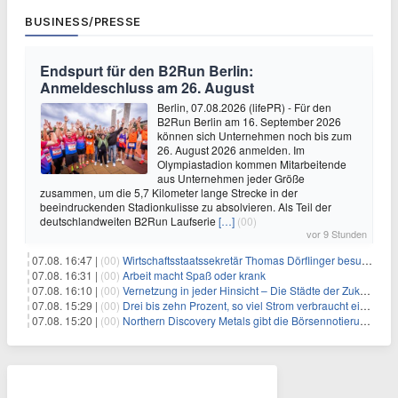
BUSINESS/PRESSE
Endspurt für den B2Run Berlin:
Anmeldeschluss am 26. August
Berlin, 07.08.2026 (lifePR) - Für den
B2Run Berlin am 16. September 2026
können sich Unternehmen noch bis zum
26. August 2026 anmelden. Im
Olympiastadion kommen Mitarbeitende
aus Unternehmen jeder Größe
zusammen, um die 5,7 Kilometer lange Strecke in der
beeindruckenden Stadionkulisse zu absolvieren. Als Teil der
deutschlandweiten B2Run Laufserie
[…]
(00)
vor 9 Stunden
07.08. 16:47 |
(00)
Wirtschaftsstaatssekretär Thomas Dörflinger besucht Handwerksbetrieb im Kammerbezirk Freiburg
07.08. 16:31 |
(00)
Arbeit macht Spaß oder krank
07.08. 16:10 |
(00)
Vernetzung in jeder Hinsicht – Die Städte der Zukunft sind grün-blau
07.08. 15:29 |
(00)
Drei bis zehn Prozent, so viel Strom verbraucht ein Aufzug im Gebäude
07.08. 15:20 |
(00)
Northern Discovery Metals gibt die Börsennotierung an der Frankfurter Wertpapierbörse bekannt