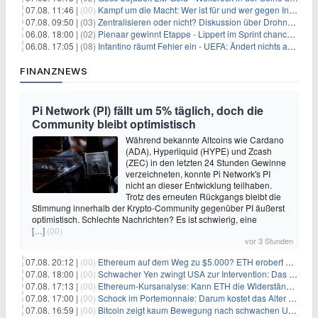
07.08. 11:46 |
(00)
Kampf um die Macht: Wer ist für und wer gegen Infantino?
07.08. 09:50 |
(03)
Zentralisieren oder nicht? Diskussion über Drohnenabwehr
06.08. 18:00 |
(02)
Pienaar gewinnt Etappe - Lippert im Sprint chancenlos
06.08. 17:05 |
(08)
Infantino räumt Fehler ein - UEFA: Ändert nichts an Boykott
FINANZNEWS
Pi Network (PI) fällt um 5% täglich, doch die
Community bleibt optimistisch
Während bekannte Altcoins wie Cardano
(ADA), Hyperliquid (HYPE) und Zcash
(ZEC) in den letzten 24 Stunden Gewinne
verzeichneten, konnte Pi Network's PI
nicht an dieser Entwicklung teilhaben.
Trotz des erneuten Rückgangs bleibt die
Stimmung innerhalb der Krypto-Community gegenüber PI äußerst
optimistisch. Schlechte Nachrichten? Es ist schwierig, eine
[…]
(00)
vor 3 Stunden
07.08. 20:12 |
(00)
Ethereum auf dem Weg zu $5.000? ETH erobert wichtige Marke zurück, während Institutionen weiter akkumulieren
07.08. 18:00 |
(00)
Schwacher Yen zwingt USA zur Intervention: Das größte Risiko seit 15 Jahren
07.08. 17:13 |
(00)
Ethereum-Kursanalyse: Kann ETH die Widerstände der gleitenden Durchschnitte überwinden?
07.08. 17:00 |
(00)
Schock im Portemonnaie: Darum kostet das Alter deutlich mehr als Sie denken
07.08. 16:59 |
(00)
Bitcoin zeigt kaum Bewegung nach schwachen US-Arbeitsmarktdaten, Fed-Zinserhöhungschancen sinken auf 44%