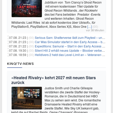
Jubiläum von Tom Clancy’s Ghost Recon
mit einem kostenlosen Titel-Update für
Ghost Recon Wildlands , der Rückkehr
des bei Fans beliebten Predator -Events
und weiteren Inhalten. Ghost Recon
Wildlands: Last Rites ist ab sofort kostenlos über Ubisoft+, für
PlayStation5, PlayStation4, Xbox Series X|S, Xbox One
[…]
(00)
vor 38 Minuten
07.08. 21:23 |
(00)
Serious Sam: Shatterverse lädt zum Playtest – und erscheint schon bald!
07.08. 21:23 |
(00)
Car Was Simulator startet in den Early Access – bald gehts los!
07.08. 21:22 |
(00)
Expeditions: Samurai – Start in den Early Access ab heute im feudalen Japan
07.08. 19:30 |
(00)
Silent Hill 2 erhält neues Update – Bloober verbessert Grafik und Performance
07.08. 18:59 |
(00)
Helldivers 2 hebt das Level-Limit an – Veteranen können endlich weiter aufsteigen
KINO/TV-NEWS
«Heated Rivalry» kehrt 2027 mit neuen Stars
zurück
Justice Smith und Charlie Gillespie
verstärken die zweite Staffel der Hockey-
Romanze, die in Deutschland bei HBO
Max zu sehen sein wird. Die romantische
Dramaserie Heated Rivalry erhält eine
zweite Staffel. Wie Sky UK bekannt gab,
kehrt die auf Rachel Reids „Game Changers“-Romanen