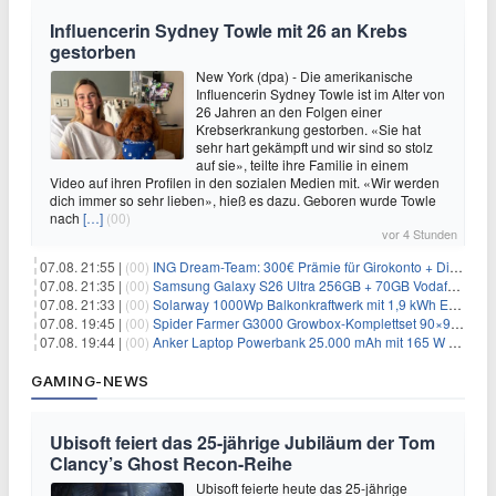
Influencerin Sydney Towle mit 26 an Krebs
gestorben
New York (dpa) - Die amerikanische
Influencerin Sydney Towle ist im Alter von
26 Jahren an den Folgen einer
Krebserkrankung gestorben. «Sie hat
sehr hart gekämpft und wir sind so stolz
auf sie», teilte ihre Familie in einem
Video auf ihren Profilen in den sozialen Medien mit. «Wir werden
dich immer so sehr lieben», hieß es dazu. Geboren wurde Towle
nach
[…]
(00)
vor 4 Stunden
07.08. 21:55 |
(00)
ING Dream-Team: 300€ Prämie für Girokonto + Direkt-Depot
07.08. 21:35 |
(00)
Samsung Galaxy S26 Ultra 256GB + 70GB Vodafone-Netz für 34,99€/Monat (effektiv 4,74€/Monat)
07.08. 21:33 |
(00)
Solarway 1000Wp Balkonkraftwerk mit 1,9 kWh EcoFlow-Speicher für 719€ + 30€ Filial-Gutschein
07.08. 19:45 |
(00)
Spider Farmer G3000 Growbox-Komplettset 90×90×180 cm für 379,99€
07.08. 19:44 |
(00)
Anker Laptop Powerbank 25.000 mAh mit 165 W refurbished für 58,39€
GAMING-NEWS
Ubisoft feiert das 25-jährige Jubiläum der Tom
Clancy’s Ghost Recon-Reihe
Ubisoft feierte heute das 25-jährige