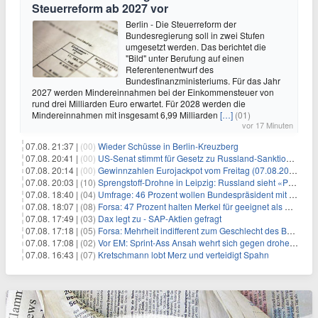
Steuerreform ab 2027 vor
Berlin - Die Steuerreform der
Bundesregierung soll in zwei Stufen
umgesetzt werden. Das berichtet die
"Bild" unter Berufung auf einen
Referentenentwurf des
Bundesfinanzministeriums. Für das Jahr
2027 werden Mindereinnahmen bei der Einkommensteuer von
rund drei Milliarden Euro erwartet. Für 2028 werden die
Mindereinnahmen mit insgesamt 6,99 Milliarden
[…]
(01)
vor 17 Minuten
07.08. 21:37 |
(00)
Wieder Schüsse in Berlin-Kreuzberg
07.08. 20:41 |
(00)
US-Senat stimmt für Gesetz zu Russland-Sanktionen
07.08. 20:14 |
(00)
Gewinnzahlen Eurojackpot vom Freitag (07.08.2026)
07.08. 20:03 |
(10)
Sprengstoff-Drohne in Leipzig: Russland sieht «Provokation»
07.08. 18:40 |
(04)
Umfrage: 46 Prozent wollen Bundespräsident mit Politik-Erfahrung
07.08. 18:07 |
(08)
Forsa: 47 Prozent halten Merkel für geeignet als Bundespräsidentin
07.08. 17:49 |
(03)
Dax legt zu - SAP-Aktien gefragt
07.08. 17:18 |
(05)
Forsa: Mehrheit indifferent zum Geschlecht des Bundespräsidenten
07.08. 17:08 |
(02)
Vor EM: Sprint-Ass Ansah wehrt sich gegen drohende Sperre
07.08. 16:43 |
(07)
Kretschmann lobt Merz und verteidigt Spahn