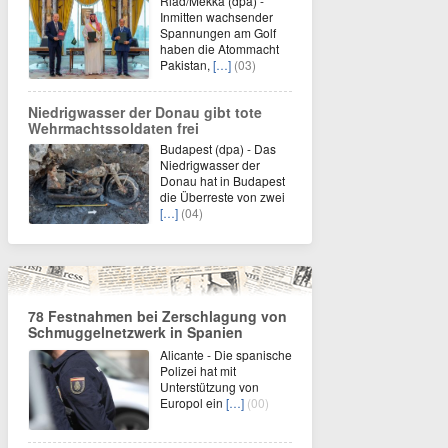
Riad/Mekka (dpa) -
Inmitten wachsender
Spannungen am Golf
haben die Atommacht
Pakistan,
[…]
(03)
Niedrigwasser der Donau gibt tote
Wehrmachtssoldaten frei
Budapest (dpa) - Das
Niedrigwasser der
Donau hat in Budapest
die Überreste von zwei
[…]
(04)
78 Festnahmen bei Zerschlagung von
Schmuggelnetzwerk in Spanien
Alicante - Die spanische
Polizei hat mit
Unterstützung von
Europol ein
[…]
(00)