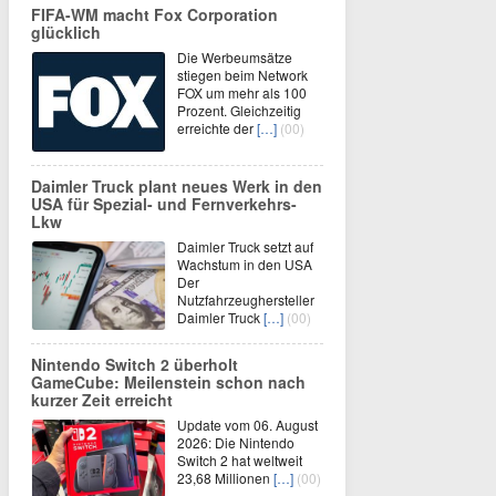
FIFA-WM macht Fox Corporation
glücklich
Die Werbeumsätze
stiegen beim Network
FOX um mehr als 100
Prozent. Gleichzeitig
erreichte der
[…]
(00)
Daimler Truck plant neues Werk in den
USA für Spezial- und Fernverkehrs-
Lkw
Daimler Truck setzt auf
Wachstum in den USA
Der
Nutzfahrzeughersteller
Daimler Truck
[…]
(00)
Nintendo Switch 2 überholt
GameCube: Meilenstein schon nach
kurzer Zeit erreicht
Update vom 06. August
2026: Die Nintendo
Switch 2 hat weltweit
23,68 Millionen
[…]
(00)