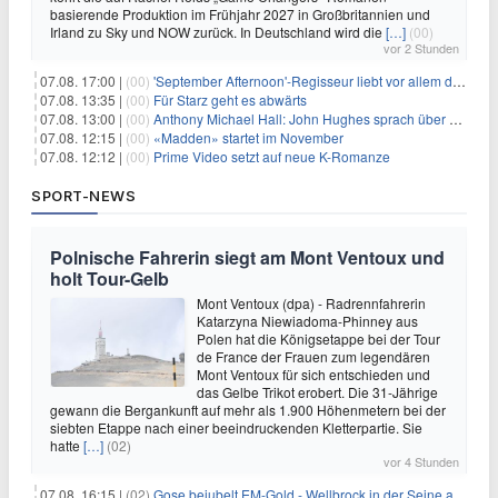
basierende Produktion im Frühjahr 2027 in Großbritannien und
Irland zu Sky und NOW zurück. In Deutschland wird die
[…]
(00)
vor 2 Stunden
07.08. 17:00 |
(00)
'September Afternoon'-Regisseur liebt vor allem die 'Banalität' in seinen Filmen
07.08. 13:35 |
(00)
Für Starz geht es abwärts
07.08. 13:00 |
(00)
Anthony Michael Hall: John Hughes sprach über eine Fortsetzung von 'The Breakfast Club'
07.08. 12:15 |
(00)
«Madden» startet im November
07.08. 12:12 |
(00)
Prime Video setzt auf neue K-Romanze
SPORT-NEWS
Polnische Fahrerin siegt am Mont Ventoux und
holt Tour-Gelb
Mont Ventoux (dpa) - Radrennfahrerin
Katarzyna Niewiadoma-Phinney aus
Polen hat die Königsetappe bei der Tour
de France der Frauen zum legendären
Mont Ventoux für sich entschieden und
das Gelbe Trikot erobert. Die 31-Jährige
gewann die Bergankunft auf mehr als 1.900 Höhenmetern bei der
siebten Etappe nach einer beeindruckenden Kletterpartie. Sie
hatte
[…]
(02)
vor 4 Stunden
07.08. 16:15 |
(02)
Gose bejubelt EM-Gold - Wellbrock in der Seine ausgebremst