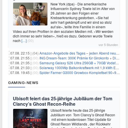
New York (dpa) - Die amerikanische
Influencerin Sydney Towle ist im Alter von
26 Jahren an den Folgen einer
Krebserkrankung gestorben. «Sie hat
sehr hart gekämpft und wir sind so stolz
auf sie», teilte ihre Familie in einem
Video auf ihren Profilen in den sozialen Medien mit. «Wir werden
dich immer so sehr lieben», hieß es dazu. Geboren wurde Towle
nach
[…]
(00)
vor 5 Stunden
07.08. 22:15 |
(04)
Amazon-Angebote des Tages – jeden Abend neue Deals zum Stöbern
07.08. 21:55 |
(00)
ING Dream-Team: 300€ Prämie für Girokonto + Direkt-Depot
07.08. 21:35 |
(00)
Samsung Galaxy S26 Ultra 256GB + 70GB Vodafone-Netz für 34,99€/Monat (effektiv 4,74€/Monat)
07.08. 21:33 |
(00)
Solarway 1000Wp Balkonkraftwerk mit 1,9 kWh EcoFlow-Speicher für 719€ + 30€ Filial-Gutschein
07.08. 19:45 |
(00)
Spider Farmer G3000 Growbox-Komplettset 90×90×180 cm für 379,99€
GAMING-NEWS
Ubisoft feiert das 25-jährige Jubiläum der Tom
Clancy’s Ghost Recon-Reihe
Ubisoft feierte heute das 25-jährige
Jubiläum von Tom Clancy’s Ghost Recon
mit einem kostenlosen Titel-Update für
Ghost Recon Wildlands , der Rückkehr