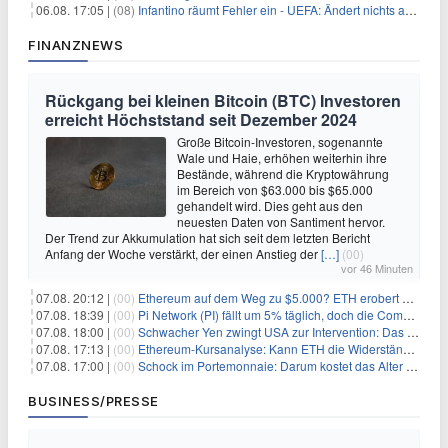
06.08. 17:05 |
(08)
Infantino räumt Fehler ein - UEFA: Ändert nichts an Boykott
FINANZNEWS
Rückgang bei kleinen Bitcoin (BTC) Investoren
erreicht Höchststand seit Dezember 2024
Große Bitcoin-Investoren, sogenannte
Wale und Haie, erhöhen weiterhin ihre
Bestände, während die Kryptowährung
im Bereich von $63.000 bis $65.000
gehandelt wird. Dies geht aus den
neuesten Daten von Santiment hervor.
Der Trend zur Akkumulation hat sich seit dem letzten Bericht
Anfang der Woche verstärkt, der einen Anstieg der
[…]
(00)
vor 46 Minuten
07.08. 20:12 |
(00)
Ethereum auf dem Weg zu $5.000? ETH erobert wichtige Marke zurück, während Institutionen weiter akkumulieren
07.08. 18:39 |
(00)
Pi Network (PI) fällt um 5% täglich, doch die Community bleibt optimistisch
07.08. 18:00 |
(00)
Schwacher Yen zwingt USA zur Intervention: Das größte Risiko seit 15 Jahren
07.08. 17:13 |
(00)
Ethereum-Kursanalyse: Kann ETH die Widerstände der gleitenden Durchschnitte überwinden?
07.08. 17:00 |
(00)
Schock im Portemonnaie: Darum kostet das Alter deutlich mehr als Sie denken
BUSINESS/PRESSE