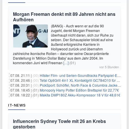
Morgan Freeman denkt mit 89 Jahren nicht ans
Aufhören
(BANG) - Auch wenn er auf die 90
zugeht, denkt Morgan Freeman
überhaupt nicht daran, sich zur Ruhe zu
setzen. Der Schauspieler blickt auf eine
äußerst erfolgreiche Karriere in
Hollywood zurück und übernahm
zahlreiche ikonische Rollen – darunter seine Oscar-prämierte
Darstellung in 'Million Dollar Baby' aus dem Jahr 2004. Im
kommenden Juni wird Freeman
[…]
(01)
vor 5 Stunden
07.08. 21:11 |
(00)
Hitster Film- und Serien-Soundtracks Partyspiel-Erweiterung für 6,99€
07.08. 20:46 |
(00)
Tefal OptiGrill 4in1 XL Kontaktgrill GC784D10 für 239,99€
07.08. 20:31 |
(00)
PickSport: Schöffel, North Face & Columbia Jacken ab 39,60€
07.08. 18:45 |
(01)
Monopoly Harry Potter Edition Brettspiel für 22,77€
07.08. 18:22 |
(01)
Makita DMP180Z Akku-Kompressor 18 V für 48,61€
IT-NEWS
Influencerin Sydney Towle mit 26 an Krebs
gestorben