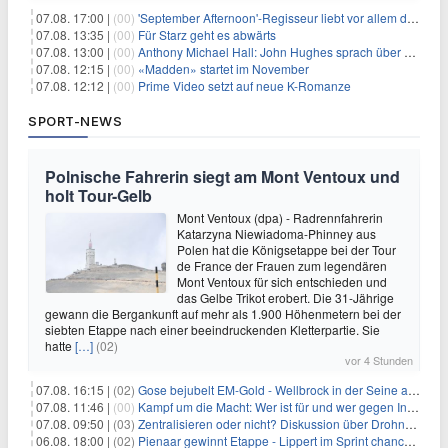
07.08. 17:00 |
(00)
'September Afternoon'-Regisseur liebt vor allem die 'Banalität' in seinen Filmen
07.08. 13:35 |
(00)
Für Starz geht es abwärts
07.08. 13:00 |
(00)
Anthony Michael Hall: John Hughes sprach über eine Fortsetzung von 'The Breakfast Club'
07.08. 12:15 |
(00)
«Madden» startet im November
07.08. 12:12 |
(00)
Prime Video setzt auf neue K-Romanze
SPORT-NEWS
Polnische Fahrerin siegt am Mont Ventoux und
holt Tour-Gelb
Mont Ventoux (dpa) - Radrennfahrerin
Katarzyna Niewiadoma-Phinney aus
Polen hat die Königsetappe bei der Tour
de France der Frauen zum legendären
Mont Ventoux für sich entschieden und
das Gelbe Trikot erobert. Die 31-Jährige
gewann die Bergankunft auf mehr als 1.900 Höhenmetern bei der
siebten Etappe nach einer beeindruckenden Kletterpartie. Sie
hatte
[…]
(02)
vor 4 Stunden
07.08. 16:15 |
(02)
Gose bejubelt EM-Gold - Wellbrock in der Seine ausgebremst
07.08. 11:46 |
(00)
Kampf um die Macht: Wer ist für und wer gegen Infantino?
07.08. 09:50 |
(03)
Zentralisieren oder nicht? Diskussion über Drohnenabwehr
06.08. 18:00 |
(02)
Pienaar gewinnt Etappe - Lippert im Sprint chancenlos