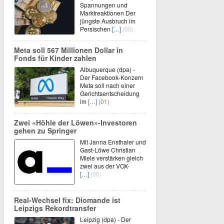
Spannungen und
Marktreaktionen Der
jüngste Ausbruch im
Persischen
[…]
(00)
Meta soll 567 Millionen Dollar in
Fonds für Kinder zahlen
Albuquerque (dpa) -
Der Facebook-Konzern
Meta soll nach einer
Gerichtsentscheidung
im
[…]
(01)
Zwei «Höhle der Löwen»-Investoren
gehen zu Springer
Mit Janna Ensthaler und
Gast-Löwe Christian
Miele verstärken gleich
zwei aus der VOX-
[…]
(00)
Real-Wechsel fix: Diomande ist
Leipzigs Rekordtransfer
Leipzig (dpa) - Der