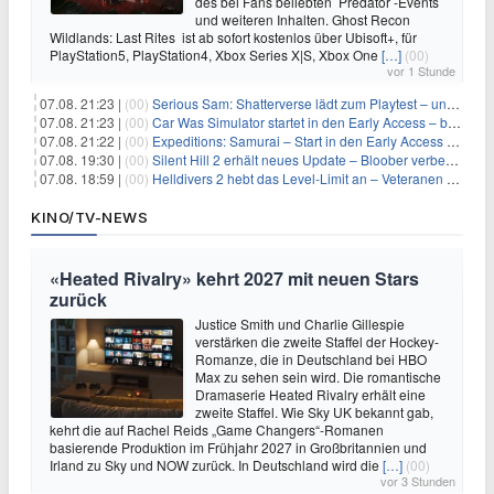
des bei Fans beliebten Predator -Events
und weiteren Inhalten. Ghost Recon
Wildlands: Last Rites ist ab sofort kostenlos über Ubisoft+, für
PlayStation5, PlayStation4, Xbox Series X|S, Xbox One
[…]
(00)
vor 1 Stunde
07.08. 21:23 |
(00)
Serious Sam: Shatterverse lädt zum Playtest – und erscheint schon bald!
07.08. 21:23 |
(00)
Car Was Simulator startet in den Early Access – bald gehts los!
07.08. 21:22 |
(00)
Expeditions: Samurai – Start in den Early Access ab heute im feudalen Japan
07.08. 19:30 |
(00)
Silent Hill 2 erhält neues Update – Bloober verbessert Grafik und Performance
07.08. 18:59 |
(00)
Helldivers 2 hebt das Level-Limit an – Veteranen können endlich weiter aufsteigen
KINO/TV-NEWS
«Heated Rivalry» kehrt 2027 mit neuen Stars
zurück
Justice Smith und Charlie Gillespie
verstärken die zweite Staffel der Hockey-
Romanze, die in Deutschland bei HBO
Max zu sehen sein wird. Die romantische
Dramaserie Heated Rivalry erhält eine
zweite Staffel. Wie Sky UK bekannt gab,
kehrt die auf Rachel Reids „Game Changers“-Romanen
basierende Produktion im Frühjahr 2027 in Großbritannien und
Irland zu Sky und NOW zurück. In Deutschland wird die
[…]
(00)
vor 3 Stunden