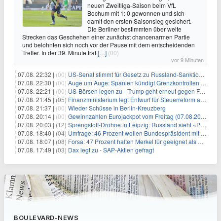
neuen Zweitliga-Saison beim VfL
Bochum mit 1: 0 gewonnen und sich
damit den ersten Saisonsieg gesichert.
Die Berliner bestimmten über weite
Strecken das Geschehen einer zunächst chancenarmen Partie
und belohnten sich noch vor der Pause mit dem entscheidenden
Treffer. In der 39. Minute traf
[…]
(00)
vor 9 Minuten
07.08. 22:32 |
(00)
US-Senat stimmt für Gesetz zu Russland-Sanktionen
07.08. 22:30 |
(00)
Auge um Auge: Spanien kündigt Grenzkontrollen zu Italien an
07.08. 22:21 |
(00)
US-Börsen legen zu - Trump geht erneut gegen Fed-Gouverneurin vor
07.08. 21:45 |
(05)
Finanzministerium legt Entwurf für Steuerreform ab 2027 vor
07.08. 21:37 |
(00)
Wieder Schüsse in Berlin-Kreuzberg
07.08. 20:14 |
(00)
Gewinnzahlen Eurojackpot vom Freitag (07.08.2026)
07.08. 20:03 |
(12)
Sprengstoff-Drohne in Leipzig: Russland sieht «Provokation»
07.08. 18:40 |
(04)
Umfrage: 46 Prozent wollen Bundespräsident mit Politik-Erfahrung
07.08. 18:07 |
(08)
Forsa: 47 Prozent halten Merkel für geeignet als Bundespräsidentin
07.08. 17:49 |
(03)
Dax legt zu - SAP-Aktien gefragt
BOULEVARD-NEWS