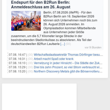
Endspurt für den B2Run Berlin:
Anmeldeschluss am 26. August
Berlin, 07.08.2026 (lifePR) - Für den
B2Run Berlin am 16. September 2026
können sich Unternehmen noch bis zum
26. August 2026 anmelden. Im
Olympiastadion kommen Mitarbeitende
aus Unternehmen jeder Größe
zusammen, um die 5,7 Kilometer lange Strecke in der
beeindruckenden Stadionkulisse zu absolvieren. Als Teil der
deutschlandweiten B2Run Laufserie
[…]
(00)
vor 9 Stunden
07.08. 16:47 |
(00)
Wirtschaftsstaatssekretär Thomas Dörflinger besucht Handwerksbetrieb im Kammerbezirk Freiburg
07.08. 16:31 |
(00)
Arbeit macht Spaß oder krank
07.08. 16:10 |
(00)
Vernetzung in jeder Hinsicht – Die Städte der Zukunft sind grün-blau
07.08. 15:29 |
(00)
Drei bis zehn Prozent, so viel Strom verbraucht ein Aufzug im Gebäude
07.08. 15:20 |
(00)
Northern Discovery Metals gibt die Börsennotierung an der Frankfurter Wertpapierbörse bekannt