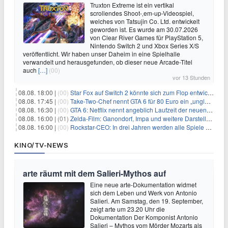
Truxton Extreme ist ein vertikal
scrollendes Shoot-‚em-up-Videospiel,
welches von Tatsujin Co. Ltd. entwickelt
geworden ist. Es wurde am 30.07.2026
von Clear River Games für PlayStation 5,
Nintendo Switch 2 und Xbox Series X/S
veröffentlicht. Wir haben unser Daheim in eine Spielhalle
verwandelt und herausgefunden, ob dieser neue Arcade-Titel
auch
[…]
(00)
vor 13 Stunden
08.08. 18:00 |
(00)
Star Fox auf Switch 2 könnte sich zum Flop entwickeln
08.08. 17:45 |
(00)
Take-Two-Chef nennt GTA 6 für 80 Euro ein „unglaubliches Schnäppchen“
08.08. 16:30 |
(00)
GTA 6: Netflix nennt angeblich Laufzeit der neuen Gameplay-Präsentation
08.08. 16:00 |
(01)
Zelda-Film: Ganondorf, Impa und weitere Darsteller sollen feststehen
08.08. 16:00 |
(00)
Rockstar-CEO: In drei Jahren werden alle Spiele gestreamt
KINO/TV-NEWS
arte räumt mit dem Salieri-Mythos auf
Eine neue arte-Dokumentation widmet
sich dem Leben und Werk von Antonio
Salieri. Am Samstag, den 19. September,
zeigt arte um 23.20 Uhr die
Dokumentation Der Komponist Antonio
Salieri – Mythos vom Mörder Mozarts als