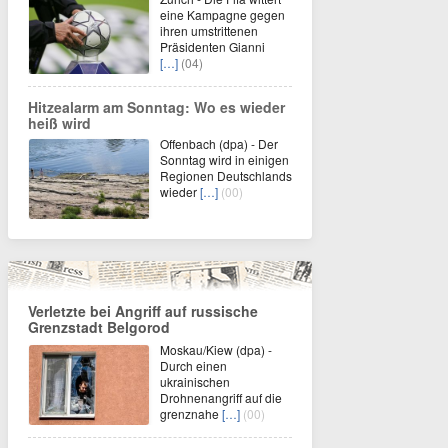
eine Kampagne gegen
ihren umstrittenen
Präsidenten Gianni
[…]
(04)
Hitzealarm am Sonntag: Wo es wieder
heiß wird
Offenbach (dpa) - Der
Sonntag wird in einigen
Regionen Deutschlands
wieder
[…]
(00)
Verletzte bei Angriff auf russische
Grenzstadt Belgorod
Moskau/Kiew (dpa) -
Durch einen
ukrainischen
Drohnenangriff auf die
grenznahe
[…]
(00)