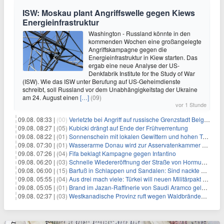
ISW: Moskau plant Angriffswelle gegen Kiews
Energieinfrastruktur
Washington - Russland könnte in den
kommenden Wochen eine großangelegte
Angriffskampagne gegen die
Energieinfrastruktur in Kiew starten. Das
ergab eine neue Analyse der US-
Denkfabrik Institute for the Study of War
(ISW). Wie das ISW unter Berufung auf US-Geheimdienste
schreibt, soll Russland vor dem Unabhängigkeitstag der Ukraine
am 24. August einen
[…]
(09)
vor 1 Stunde
09.08. 08:33 |
(00)
Verletzte bei Angriff auf russische Grenzstadt Belgorod
09.08. 08:27 |
(05)
Kubicki drängt auf Ende der Frühverrentung
09.08. 08:22 |
(01)
Sonnenschein mit lokalen Gewittern und hohen Temperaturen
09.08. 07:30 |
(01)
Wasserarme Donau wird zur Asservatenkammer der Geschichte
09.08. 07:26 |
(04)
Fifa beklagt Kampagne gegen Infantino
09.08. 06:20 |
(03)
Schnelle Wiedereröffnung der Straße von Hormus ungewiss
09.08. 06:00 |
(15)
Barfuß in Schlappen und Sandalen: Sind nackte Füße eklig?
09.08. 05:55 |
(04)
Aus drei mach viele: Türkei will neuen Militärpakt erweitern
09.08. 05:05 |
(01)
Brand im Jazan-Raffinerie von Saudi Aramco gelöscht: Auswirkungen auf die Energiemärkte
09.08. 02:37 |
(03)
Westkanadische Provinz ruft wegen Waldbränden Notstand aus