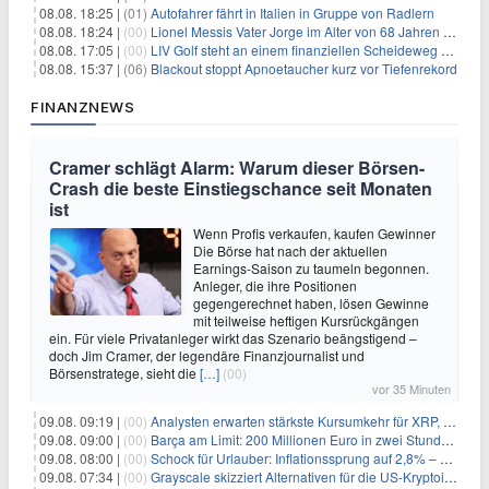
08.08. 18:25 |
(01)
Autofahrer fährt in Italien in Gruppe von Radlern
08.08. 18:24 |
(00)
Lionel Messis Vater Jorge im Alter von 68 Jahren gestorben
08.08. 17:05 |
(00)
LIV Golf steht an einem finanziellen Scheideweg auf der Suche nach neuen Investitionen
08.08. 15:37 |
(06)
Blackout stoppt Apnoetaucher kurz vor Tiefenrekord
FINANZNEWS
Cramer schlägt Alarm: Warum dieser Börsen-
Crash die beste Einstiegschance seit Monaten
ist
Wenn Profis verkaufen, kaufen Gewinner
Die Börse hat nach der aktuellen
Earnings-Saison zu taumeln begonnen.
Anleger, die ihre Positionen
gegengerechnet haben, lösen Gewinne
mit teilweise heftigen Kursrückgängen
ein. Für viele Privatanleger wirkt das Szenario beängstigend –
doch Jim Cramer, der legendäre Finanzjournalist und
Börsenstratege, sieht die
[…]
(00)
vor 35 Minuten
09.08. 09:19 |
(00)
Analysten erwarten stärkste Kursumkehr für XRP, während Polymarket skeptisch bleibt
09.08. 09:00 |
(00)
Barça am Limit: 200 Millionen Euro in zwei Stunden – warum dieser Schuldentrip hochgefährlich wird
09.08. 08:00 |
(00)
Schock für Urlauber: Inflationssprung auf 2,8% – Diese Preise explodieren jetzt
09.08. 07:34 |
(00)
Grayscale skizziert Alternativen für die US-Kryptoindustrie ohne CLARITY Act