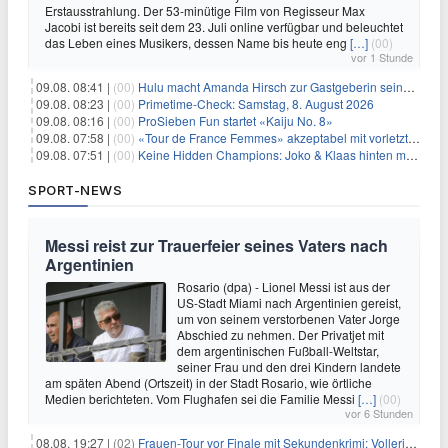
Erstausstrahlung. Der 53-minütige Film von Regisseur Max
Jacobi ist bereits seit dem 23. Juli online verfügbar und beleuchtet
das Leben eines Musikers, dessen Name bis heute eng
[…]
(00)
vor 1 Stunde
09.08. 08:41 |
(00)
Hulu macht Amanda Hirsch zur Gastgeberin seines Reality-Podcasts
09.08. 08:23 |
(00)
Primetime-Check: Samstag, 8. August 2026
09.08. 08:16 |
(00)
ProSieben Fun startet «Kaiju No. 8»
09.08. 07:58 |
(00)
«Tour de France Femmes» akzeptabel mit vorletzter Etappe
09.08. 07:51 |
(00)
Keine Hidden Champions: Joko & Klaas hinten mit Best-Of
SPORT-NEWS
Messi reist zur Trauerfeier seines Vaters nach
Argentinien
Rosario (dpa) - Lionel Messi ist aus der
US-Stadt Miami nach Argentinien gereist,
um von seinem verstorbenen Vater Jorge
Abschied zu nehmen. Der Privatjet mit
dem argentinischen Fußball-Weltstar,
seiner Frau und den drei Kindern landete
am späten Abend (Ortszeit) in der Stadt Rosario, wie örtliche
Medien berichteten. Vom Flughafen sei die Familie Messi
[…]
(00)
vor 6 Stunden
08.08. 19:27 |
(02)
Frauen-Tour vor Finale mit Sekundenkrimi: Vollering in Gelb