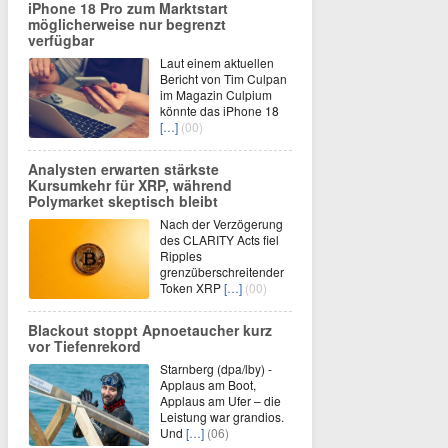
iPhone 18 Pro zum Marktstart
möglicherweise nur begrenzt
verfügbar
Laut einem aktuellen
Bericht von Tim Culpan
im Magazin Culpium
könnte das iPhone 18
[…]
(00)
Analysten erwarten stärkste
Kursumkehr für XRP, während
Polymarket skeptisch bleibt
Nach der Verzögerung
des CLARITY Acts fiel
Ripples
grenzüberschreitender
Token XRP
[…]
(00)
Blackout stoppt Apnoetaucher kurz
vor Tiefenrekord
Starnberg (dpa/lby) -
Applaus am Boot,
Applaus am Ufer – die
Leistung war grandios.
Und
[…]
(06)