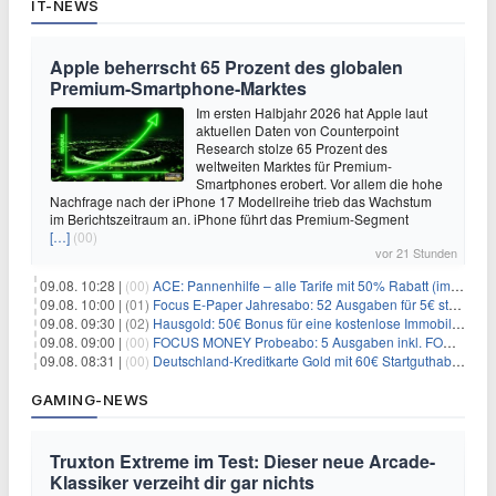
IT-NEWS
Apple beherrscht 65 Prozent des globalen
Premium-Smartphone-Marktes
Im ersten Halbjahr 2026 hat Apple laut
aktuellen Daten von Counterpoint
Research stolze 65 Prozent des
weltweiten Marktes für Premium-
Smartphones erobert. Vor allem die hohe
Nachfrage nach der iPhone 17 Modellreihe trieb das Wachstum
im Berichtszeitraum an. iPhone führt das Premium-Segment
[…]
(00)
vor 21 Stunden
09.08. 10:28 |
(00)
ACE: Pannenhilfe – alle Tarife mit 50% Rabatt (im ersten Jahr)
09.08. 10:00 |
(01)
Focus E-Paper Jahresabo: 52 Ausgaben für 5€ statt 207,48€ – per Formular kündbar!
09.08. 09:30 |
(02)
Hausgold: 50€ Bonus für eine kostenlose Immobilienbewertung
09.08. 09:00 |
(00)
FOCUS MONEY Probeabo: 5 Ausgaben inkl. FOCUS+ Zugang für 5€
09.08. 08:31 |
(00)
Deutschland-Kreditkarte Gold mit 60€ Startguthaben (45€ Gewinn)
GAMING-NEWS
Truxton Extreme im Test: Dieser neue Arcade-
Klassiker verzeiht dir gar nichts