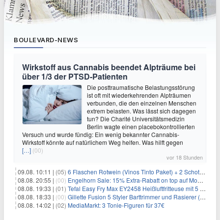
BOULEVARD-NEWS
Wirkstoff aus Cannabis beendet Alpträume bei
über 1/3 der PTSD-Patienten
Die posttraumatische Belastungsstörung
ist oft mit wiederkehrenden Alpträumen
verbunden, die den einzelnen Menschen
extrem belasten. Was lässt sich dagegen
tun? Die Charité Universitätsmedizin
Berlin wagte einen placebokontrollierten
Versuch und wurde fündig: Ein wenig bekannter Cannabis-
Wirkstoff könnte auf natürlichem Weg helfen. Was hilft gegen
[…]
(00)
vor 18 Stunden
09.08. 10:11 |
(05)
6 Flaschen Rotwein (Vinos Tinto Paket) + 2 Schott Zwiesel Gläser für 25,99€ inkl. Versand
08.08. 20:55 |
(00)
Engelhorn Sale: 15% Extra-Rabatt on top auf Mode- und Sport-Artikel
08.08. 19:33 |
(01)
Tefal Easy Fry Max EY2458 Heißluftfritteuse mit 5 Litern für 64,99€
08.08. 18:33 |
(00)
Gillette Fusion 5 Styler Barttrimmer und Rasierer (All in One) für 16€
08.08. 14:02 |
(02)
MediaMarkt: 3 Tonie-Figuren für 37€