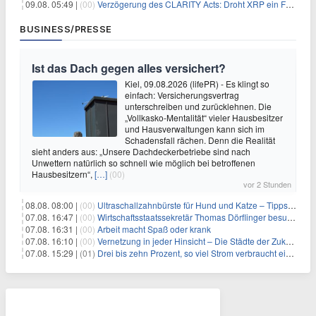
09.08. 05:49 |
(00)
Verzögerung des CLARITY Acts: Droht XRP ein Fall unter die $1-Marke?
BUSINESS/PRESSE
Ist das Dach gegen alles versichert?
Kiel, 09.08.2026 (lifePR) - Es klingt so
einfach: Versicherungsvertrag
unterschreiben und zurücklehnen. Die
„Vollkasko-Mentalität“ vieler Hausbesitzer
und Hausverwaltungen kann sich im
Schadensfall rächen. Denn die Realität
sieht anders aus: „Unsere Dachdeckerbetriebe sind nach
Unwettern natürlich so schnell wie möglich bei betroffenen
Hausbesitzern“,
[…]
(00)
vor 2 Stunden
08.08. 08:00 |
(00)
Ultraschallzahnbürste für Hund und Katze – Tipps zur erfolgreichen Eingewöhnung
07.08. 16:47 |
(00)
Wirtschaftsstaatssekretär Thomas Dörflinger besucht Handwerksbetrieb im Kammerbezirk Freiburg
07.08. 16:31 |
(00)
Arbeit macht Spaß oder krank
07.08. 16:10 |
(00)
Vernetzung in jeder Hinsicht – Die Städte der Zukunft sind grün-blau
07.08. 15:29 |
(01)
Drei bis zehn Prozent, so viel Strom verbraucht ein Aufzug im Gebäude