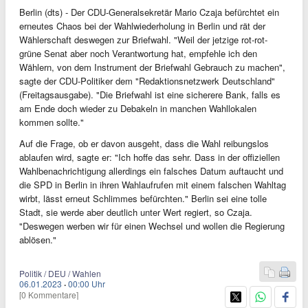
Berlin (dts) - Der CDU-Generalsekretär Mario Czaja befürchtet ein
erneutes Chaos bei der Wahlwiederholung in Berlin und rät der
Wählerschaft deswegen zur Briefwahl. "Weil der jetzige rot-rot-
grüne Senat aber noch Verantwortung hat, empfehle ich den
Wählern, von dem Instrument der Briefwahl Gebrauch zu machen",
sagte der CDU-Politiker dem "Redaktionsnetzwerk Deutschland"
(Freitagsausgabe). "Die Briefwahl ist eine sicherere Bank, falls es
am Ende doch wieder zu Debakeln in manchen Wahllokalen
kommen sollte."
Auf die Frage, ob er davon ausgeht, dass die Wahl reibungslos
ablaufen wird, sagte er: "Ich hoffe das sehr. Dass in der offiziellen
Wahlbenachrichtigung allerdings ein falsches Datum auftaucht und
die SPD in Berlin in ihren Wahlaufrufen mit einem falschen Wahltag
wirbt, lässt erneut Schlimmes befürchten." Berlin sei eine tolle
Stadt, sie werde aber deutlich unter Wert regiert, so Czaja.
"Deswegen werben wir für einen Wechsel und wollen die Regierung
ablösen."
Politik / DEU / Wahlen
06.01.2023
·
00:00 Uhr
[0 Kommentare]