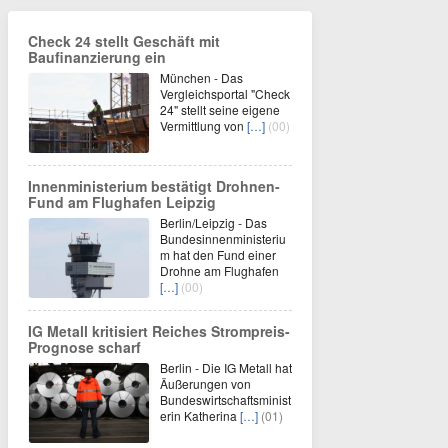
Check 24 stellt Geschäft mit
Baufinanzierung ein
München - Das
Vergleichsportal "Check
24" stellt seine eigene
Vermittlung von
[…]
(00)
Innenministerium bestätigt Drohnen-
Fund am Flughafen Leipzig
Berlin/Leipzig - Das
Bundesinnenministeriu
m hat den Fund einer
Drohne am Flughafen
[…]
(00)
IG Metall kritisiert Reiches Strompreis-
Prognose scharf
Berlin - Die IG Metall hat
Äußerungen von
Bundeswirtschaftsminist
erin Katherina
[…]
(01)