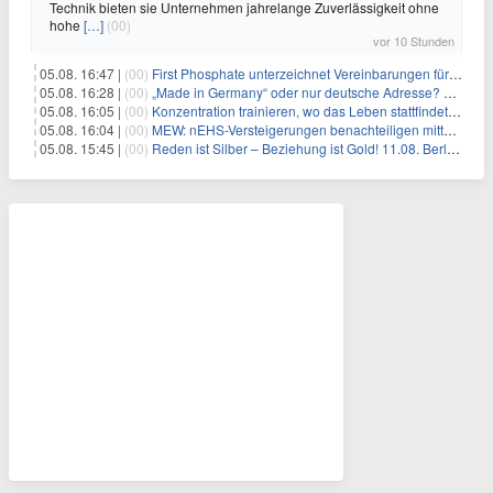
Technik bieten sie Unternehmen jahrelange Zuverlässigkeit ohne
hohe
[…]
(00)
vor 10 Stunden
05.08. 16:47 |
(00)
First Phosphate unterzeichnet Vereinbarungen für nicht zu refundierende Zuwendungen in Höhe von 4,84 Mio. $ von der kanadischen Regierung für Straßeninfrastruktur und Stromübertragungsleitungen
05.08. 16:28 |
(00)
„Made in Germany“ oder nur deutsche Adresse? So erkennen Sie, wo Ihre Leiterplatten wirklich gefertigt werden
05.08. 16:05 |
(00)
Konzentration trainieren, wo das Leben stattfindet: Mobile EEG-Technologie bringt Neurofeedback in den Alltag
05.08. 16:04 |
(00)
MEW: nEHS-Versteigerungen benachteiligen mittelständische Unternehmen
05.08. 15:45 |
(00)
Reden ist Silber – Beziehung ist Gold! 11.08. Berlin – 18:30 Uhr