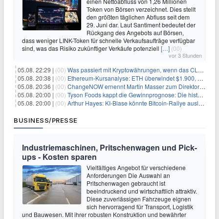
einen Nettoabfluss von 1,26 Millionen
Token von Börsen verzeichnet. Dies stellt
den größten täglichen Abfluss seit dem
29. Juni dar. Laut Santiment bedeutet der
Rückgang des Angebots auf Börsen,
dass weniger LINK-Token für schnelle Verkaufsaufträge verfügbar
sind, was das Risiko zukünftiger Verkäufe potenziell
[…]
(00)
vor 3 Stunden
05.08. 22:29 |
(00)
Was passiert mit Kryptowährungen, wenn das CLARITY-Gesetz diese Woche scheitert? Hougan erklärt
05.08. 20:38 |
(00)
Ethereum-Kursanalyse: ETH überwindet $1.900, aber größere Herausforderungen stehen bevor
05.08. 20:36 |
(00)
ChangeNOW ernennt Martin Masser zum Direktor für strategische Partnerschaften
05.08. 20:00 |
(00)
Tyson Foods kappt die Gewinnprognose: Die historische Rinderkrise will einfach nicht enden
05.08. 20:00 |
(00)
Arthur Hayes: KI-Blase könnte Bitcoin-Rallye auslösen
BUSINESS/PRESSE
Industriemaschinen, Pritschenwagen und Pick-
ups - Kosten sparen
Vielfältiges Angebot für verschiedene
Anforderungen Die Auswahl an
Pritschenwagen gebraucht ist
beeindruckend und wirtschaftlich attraktiv.
Diese zuverlässigen Fahrzeuge eignen
sich hervorragend für Transport, Logistik
und Bauwesen. Mit ihrer robusten Konstruktion und bewährter