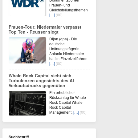
Frauen- und
Gleichstellungsthemen
[…]
(00)
Frauen-Tour: Niedermaier verpasst
Top Ten - Reusser siegt
Dijon (dpa) - Die
deutsche
Hoffnungsträgerin
Antonia Niedermaier
hat im Einzelzeitfahren
[…]
(00)
Whale Rock Capital sieht sich
Turbulenzen angesichts des AI-
Verkaufsdrucks gegenüber
Ein erheblicher
Rückschlag für Whale
Rock Capital Whale
Rock Capital
Management,
[…]
(00)
Suchbegriff