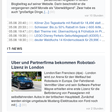
Blogbeitrag auf seiner Website. Darin beschreibt er die
vergangenen zwölf Monate als "überwältigend". Zwar habe es
auch "großartige Dinge,
[…]
(00)
vor 10 Stunden
05.08. 20:40 |
(00)
Kölner Zoo Tageskarte mit Rabatt für 18,49€ statt 29,50€ – einlösbar bis Dezember
05.08. 20:33 |
(00)
Schiesser: Bis zu 50% Rabatt im Sale (~600 Artikel zur Auswahl)
05.08. 19:47 |
(01)
Bali Therme inkl. Übernachtung & Frühstück im Premium Hotel (Bad Oeynhausen) ab 89€ p.P.
05.08. 19:30 |
(00)
LEGO Disney Ferkels Geburtstagsspaß (43305) für 29,10€
05.08. 18:30 |
(00)
deuter Waldfuchs 14 Kinderrucksack für 29,99€ – Amber-maple
IT-NEWS
Uber und Partnerfirma bekommen Robotaxi-
Lizenz in London
London/San Francisco (dpa) - London
wird zur Arena für den Wettlauf bei
Robotaxis in Europa. Der Fahrdienst-
Vermittler Uber und sein Software-Partner
Wayve erhielten eine erste Lizenz für die
Beförderung von Passagieren mit
selbstfahrenden Autos in der britischen Hauptstadt. Zunächst
werden einige umgebaute Mustang-Elektroautos von Ford noch
mit
[…]
(00)
vor 2 Stunden