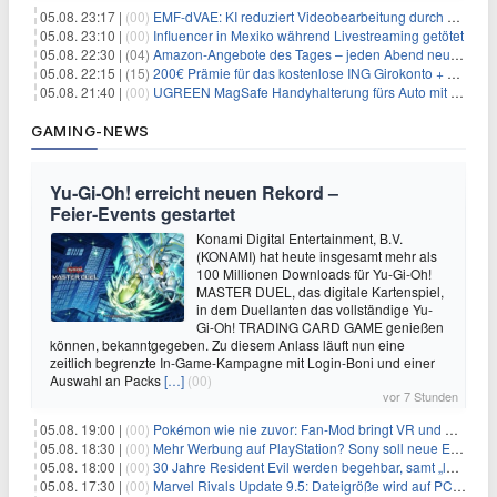
05.08. 23:17 |
(00)
EMF-dVAE: KI reduziert Videobearbeitung durch audio-gesteuerte Bildauswahl um 65%
05.08. 23:10 |
(00)
Influencer in Mexiko während Livestreaming getötet
05.08. 22:30 |
(04)
Amazon-Angebote des Tages – jeden Abend neue Deals zum Stöbern
05.08. 22:15 |
(15)
200€ Prämie für das kostenlose ING Girokonto + gratis Visa + 3,75% Zinsen
05.08. 21:40 |
(00)
UGREEN MagSafe Handyhalterung fürs Auto mit 20 N52-Magneten für 7,96€
GAMING-NEWS
Yu‑Gi‑Oh! erreicht neuen Rekord –
Feier‑Events gestartet
Konami Digital Entertainment, B.V.
(KONAMI) hat heute insgesamt mehr als
100 Millionen Downloads für Yu-Gi-Oh!
MASTER DUEL, das digitale Kartenspiel,
in dem Duellanten das vollständige Yu-
Gi-Oh! TRADING CARD GAME genießen
können, bekanntgegeben. Zu diesem Anlass läuft nun eine
zeitlich begrenzte In-Game-Kampagne mit Login-Boni und einer
Auswahl an Packs
[…]
(00)
vor 7 Stunden
05.08. 19:00 |
(00)
Pokémon wie nie zuvor: Fan-Mod bringt VR und Ego-Perspektive nach Kanto
05.08. 18:30 |
(00)
Mehr Werbung auf PlayStation? Sony soll neue Einnahmequellen prüfen
05.08. 18:00 |
(00)
30 Jahre Resident Evil werden begehbar, samt „lebensgroßem Leon“
05.08. 17:30 |
(00)
Marvel Rivals Update 9.5: Dateigröße wird auf PC und Konsolen deutlich reduziert