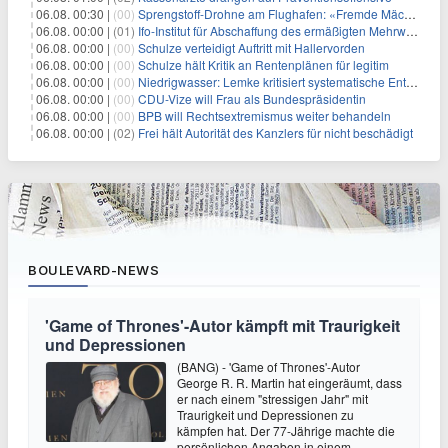
06.08. 00:30 |
(00)
Sprengstoff-Drohne am Flughafen: «Fremde Mächte» am Werk?
06.08. 00:00 |
(01)
Ifo-Institut für Abschaffung des ermäßigten Mehrwertsteuersatzes
06.08. 00:00 |
(00)
Schulze verteidigt Auftritt mit Hallervorden
06.08. 00:00 |
(00)
Schulze hält Kritik an Rentenplänen für legitim
06.08. 00:00 |
(00)
Niedrigwasser: Lemke kritisiert systematische Entwässerung
06.08. 00:00 |
(00)
CDU-Vize will Frau als Bundespräsidentin
06.08. 00:00 |
(00)
BPB will Rechtsextremismus weiter behandeln
06.08. 00:00 |
(02)
Frei hält Autorität des Kanzlers für nicht beschädigt
BOULEVARD-NEWS
'Game of Thrones'-Autor kämpft mit Traurigkeit
und Depressionen
(BANG) - 'Game of Thrones'-Autor
George R. R. Martin hat eingeräumt, dass
er nach einem "stressigen Jahr" mit
Traurigkeit und Depressionen zu
kämpfen hat. Der 77-Jährige machte die
persönlichen Angaben in einem