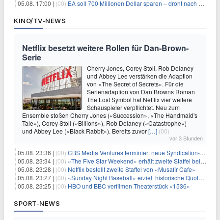
05.08. 17:00 |
(00)
EA soll 700 Millionen Dollar sparen – droht nach der Übernahme die nächste Entlassungswelle?
KINO/TV-NEWS
Netflix besetzt weitere Rollen für Dan-Brown-
Serie
Cherry Jones, Corey Stoll, Rob Delaney
und Abbey Lee verstärken die Adaption
von «The Secret of Secrets». Für die
Serienadaption von Dan Browns Roman
The Lost Symbol hat Netflix vier weitere
Schauspieler verpflichtet. Neu zum
Ensemble stoßen Cherry Jones («Succession», «The Handmaid's
Tale»), Corey Stoll («Billions»), Rob Delaney («Catastrophe»)
und Abbey Lee («Black Rabbit»). Bereits zuvor
[…]
(00)
vor 3 Stunden
05.08. 23:36 |
(00)
CBS Media Ventures terminiert neue Syndication-Formate
05.08. 23:34 |
(00)
«The Five Star Weekend» erhält zweite Staffel bei Peacock
05.08. 23:28 |
(00)
Netflix bestellt zweite Staffel von «Musafir Cafe»
05.08. 23:27 |
(00)
«Sunday Night Baseball» erzielt historische Quotenserie für NBC
05.08. 23:25 |
(00)
HBO und BBC verfilmen Theaterstück «1536»
SPORT-NEWS