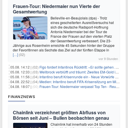
Frauen-Tour: Niedermaier nun Vierte der
Gesamtwertung
Belleville-en-Beaujolais (dpa) - Trotz
eines gescheiterten Ausreißversuchs hat
sich die deutsche Radsport-Hoffnung
Antonia Niedermaier bei der Tour de
France der Frauen auf den vierten Platz
der Gesamtwertung verbessert. Die 23-
Jährige aus Rosenheim erreichte 45 Sekunden hinter der Gruppe
der Favoritinnen als Sechste das Ziel auf der fünften Etappe in
[…]
(02)
vor 9 Stunden
05.08. 14:12 |
(02)
Figo fordert Infantinos Rücktritt: «Er sollte gehen. Jetzt»
05.08. 12:33 |
(03)
Wellbrock verblüfft und träumt: Zweites EM-Gold in Paris
05.08. 11:56 |
(04)
Infantino beruft Krisenrunde ein - Neue Vorwürfe gegen FIFA
04.08. 22:52 |
(04)
Medien: Infantino beruft FIFA-Krisensitzung am Mittwoch ein
04.08. 18:07 |
(00)
Frauen-Tour: Niedermaier verpasst Top Ten - Reusser siegt
FINANZNEWS
Chainlink verzeichnet größten Abfluss von
Börsen seit Juni – Bullen beobachten genau
Chainlink hat innerhalb von 24 Stunden