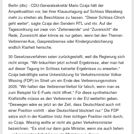
Berlin (dts) - CDU-Generalsekretär Mario Czaja hält der
Ampelkoalition vor, bei ihrer Klausurtagung auf Schloss Meseberg
mehr zu streiten als Beschlüsse zu fassen. "Dieser Schloss-Clinch
geht weiter", sagte Czaja den Sendern RTL und ntv. Auf der
Tagesordnung sei zwar von "Zeitenwende" und "Zuversicht" die
Rede, Zuversicht aber könne es nur geben, wenn bei den Themen
Verbrenner-Aus, Gaspreisbremse oder Kindergrundsicherung
endlich Klarheit herrsche.
30 Gesetzesverfahren seien zurückgestellt, weil die Regierung sich
nicht einige. "Wir bräuchten jetzt schnell Ergebnisse, aber man hat
auf dieser Tagung im Schloss keinerlei Ergebnisse zu erwarten."
Czaja bekräftigte seine Unterstützung für Verkehrsminister Volker
Wissing (FDP) im Streit um ein Ende des Verbrennungsmotors
2035: "Wir halten das Verbrenner-Verbot für falsch, wenn man es
zum Beispiel für E-Fuels nicht öffnet." Für diese synthetischen
Kraftstoffe müsse es den Verbrenner in der EU weiterhin geben.
"Deswegen wäre es jetzt an der Zeit, dass Deutschland auch mit
einer Position vortritt - aber Deutschland blockiert nur." Die FDP
setze sich in der Koalition trotz ihrer richtigen Position nicht durch,
so Czaja. Wissing wollte er nicht als guten Verkehrsminister
bezeichnen. "Es sind nur dann gute Minister, wenn sie auch liefern