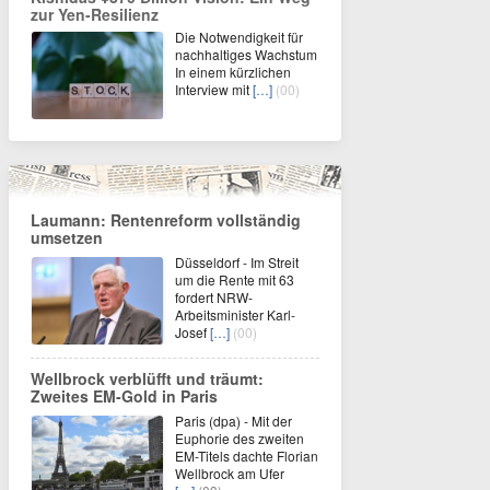
zur Yen-Resilienz
Die Notwendigkeit für
nachhaltiges Wachstum
In einem kürzlichen
Interview mit
[…]
(00)
Laumann: Rentenreform vollständig
umsetzen
Düsseldorf - Im Streit
um die Rente mit 63
fordert NRW-
Arbeitsminister Karl-
Josef
[…]
(00)
Wellbrock verblüfft und träumt:
Zweites EM-Gold in Paris
Paris (dpa) - Mit der
Euphorie des zweiten
EM-Titels dachte Florian
Wellbrock am Ufer