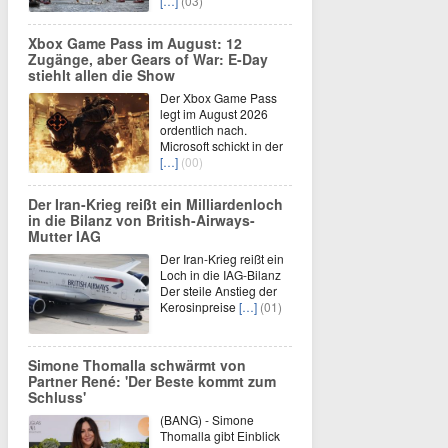
[…]
(03)
Xbox Game Pass im August: 12
Zugänge, aber Gears of War: E-Day
stiehlt allen die Show
Der Xbox Game Pass
legt im August 2026
ordentlich nach.
Microsoft schickt in der
[…]
(00)
Der Iran-Krieg reißt ein Milliardenloch
in die Bilanz von British-Airways-
Mutter IAG
Der Iran-Krieg reißt ein
Loch in die IAG-Bilanz
Der steile Anstieg der
Kerosinpreise
[…]
(01)
Simone Thomalla schwärmt von
Partner René: 'Der Beste kommt zum
Schluss'
(BANG) - Simone
Thomalla gibt Einblick