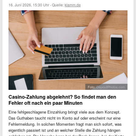
16. Juni 2026, 15:30 Uhr
·
Quelle:
klamm.de
Foto:
DepositPhotos.com
Casino-Zahlung abgelehnt? So findet man den
Fehler oft nach ein paar Minuten
Eine fehlgeschlagene Einzahlung bringt viele aus dem Konzept.
Das Guthaben taucht nicht im Konto auf oder erscheint nur eine
Fehlermeldung. In solchen Momenten fragt man sich sofort, was
eigentlich passiert ist und an welcher Stelle die Zahlung hängen