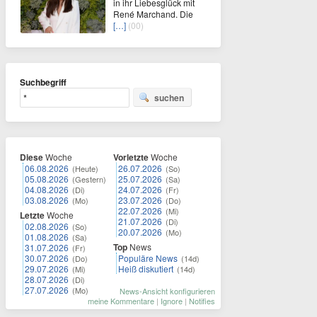
in ihr Liebesglück mit
René Marchand. Die
[…]
(00)
Suchbegriff
suchen
Diese
Woche
Vorletzte
Woche
06.08.2026
26.07.2026
(Heute)
(So)
05.08.2026
25.07.2026
(Gestern)
(Sa)
04.08.2026
24.07.2026
(Di)
(Fr)
03.08.2026
23.07.2026
(Mo)
(Do)
22.07.2026
(Mi)
Letzte
Woche
21.07.2026
(Di)
02.08.2026
(So)
20.07.2026
(Mo)
01.08.2026
(Sa)
Top
News
31.07.2026
(Fr)
30.07.2026
Populäre News
(Do)
(14d)
29.07.2026
Heiß diskutiert
(Mi)
(14d)
28.07.2026
(Di)
27.07.2026
(Mo)
News-Ansicht konfigurieren
meine Kommentare
|
Ignore
|
Notifies