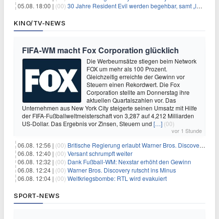
05.08. 18:00 |
(00)
30 Jahre Resident Evil werden begehbar, samt „lebensgroßem Leon“
KINO/TV-NEWS
FIFA-WM macht Fox Corporation glücklich
Die Werbeumsätze stiegen beim Network
FOX um mehr als 100 Prozent.
Gleichzeitig erreichte der Gewinn vor
Steuern einen Rekordwert. Die Fox
Corporation stellte am Donnerstag ihre
aktuellen Quartalszahlen vor. Das
Unternehmen aus New York City steigerte seinen Umsatz mit Hilfe
der FIFA-Fußballweltmeisterschaft von 3,287 auf 4,212 Milliarden
US-Dollar. Das Ergebnis vor Zinsen, Steuern und
[…]
(00)
vor 1 Stunde
06.08. 12:56 |
(00)
Britische Regierung erlaubt Warner Bros. Discovery-Übernahme
06.08. 12:40 |
(00)
Versant schrumpft weiter
06.08. 12:32 |
(00)
Dank Fußball-WM: Nexstar erhöht den Gewinn
06.08. 12:24 |
(00)
Warner Bros. Discovery rutscht ins Minus
06.08. 12:04 |
(00)
Weltkriegsbombe: RTL wird evakuiert
SPORT-NEWS