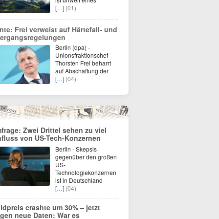
[…]
(01)
nte: Frei verweist auf Härtefall- und
ergangsregelungen
Berlin (dpa) -
Unionsfraktionschef
Thorsten Frei beharrt
auf Abschaffung der
[…]
(04)
frage: Zwei Drittel sehen zu viel
nfluss von US-Tech-Konzernen
Berlin - Skepsis
gegenüber den großen
US-
Technologiekonzernen
ist in Deutschland
[…]
(04)
ldpreis crashte um 30% – jetzt
igen neue Daten: War es