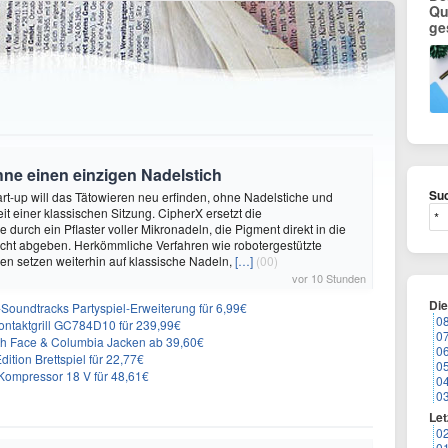
Qu
ge
hne einen einzigen Nadelstich
Suc
rt-up will das Tätowieren neu erfinden, ohne Nadelstiche und
it einer klassischen Sitzung. CipherX ersetzt die
durch ein Pflaster voller Mikronadeln, die Pigment direkt in die
cht abgeben. Herkömmliche Verfahren wie robotergestützte
n setzen weiterhin auf klassische Nadeln,
[…]
(00)
vor 10 Stunden
Di
n-Soundtracks Partyspiel-Erweiterung für 6,99€
0
 Kontaktgrill GC784D10 für 239,99€
0
rth Face & Columbia Jacken ab 39,60€
0
ition Brettspiel für 22,77€
0
ompressor 18 V für 48,61€
0
0
Let
0
0