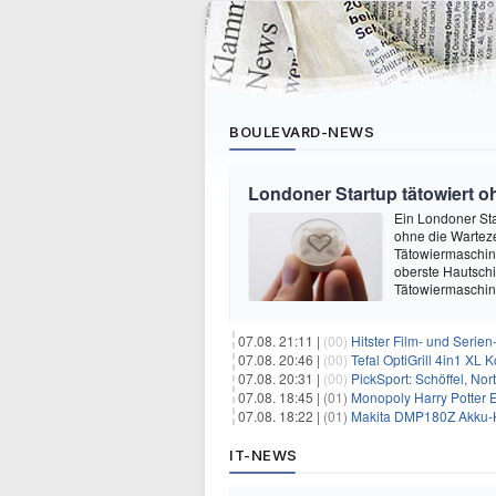
BOULEVARD-NEWS
Londoner Startup tätowiert o
Ein Londoner Sta
ohne die Warteze
Tätowiermaschine 
oberste Hautschi
Tätowiermaschine
07.08. 21:11 |
(00)
Hitster Film- und Serie
07.08. 20:46 |
(00)
Tefal OptiGrill 4in1 XL
07.08. 20:31 |
(00)
PickSport: Schöffel, No
07.08. 18:45 |
(01)
Monopoly Harry Potter Ed
07.08. 18:22 |
(01)
Makita DMP180Z Akku-K
IT-NEWS