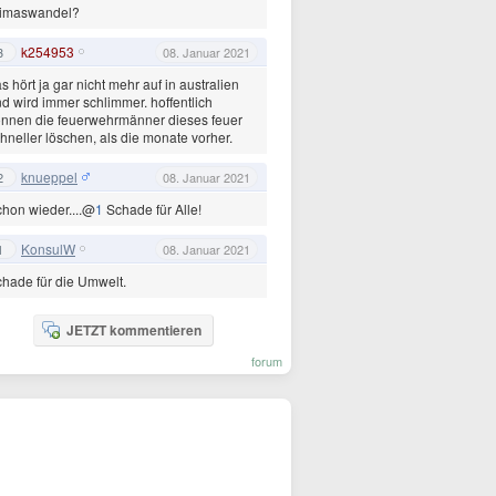
limaswandel?
k254953
3
08. Januar 2021
s hört ja gar nicht mehr auf in australien
d wird immer schlimmer. hoffentlich
nnen die feuerwehrmänner dieses feuer
hneller löschen, als die monate vorher.
knueppel
2
08. Januar 2021
hon wieder....@
1
Schade für Alle!
KonsulW
1
08. Januar 2021
hade für die Umwelt.
JETZT kommentieren
forum