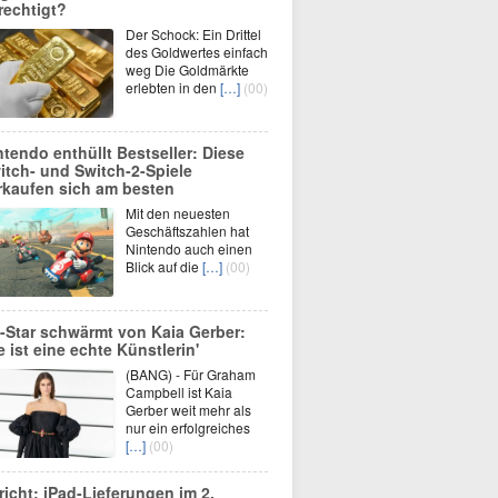
rechtigt?
Der Schock: Ein Drittel
des Goldwertes einfach
weg Die Goldmärkte
erlebten in den
[…]
(00)
ntendo enthüllt Bestseller: Diese
itch- und Switch-2-Spiele
rkaufen sich am besten
Mit den neuesten
Geschäftszahlen hat
Nintendo auch einen
Blick auf die
[…]
(00)
-Star schwärmt von Kaia Gerber:
ie ist eine echte Künstlerin'
(BANG) - Für Graham
Campbell ist Kaia
Gerber weit mehr als
nur ein erfolgreiches
[…]
(00)
richt: iPad-Lieferungen im 2.