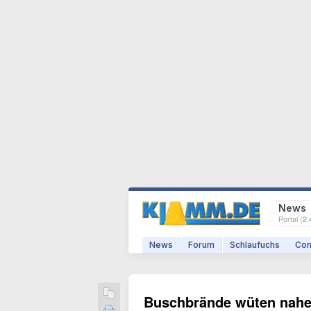
News
Portal (
2.
News
Forum
Schlaufuchs
Com
Buschbrände wüten nahe 