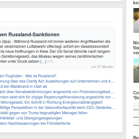
be
euen Russland-Sanktionen
(dpa) - Während Russland mit immer weiteren Angriffswellen die
Ni
der ukrainischen Luftabwehr offenlegt, schürt ein Gesetzesvorstoß
Sw
ts neue Hoffnungen in Kiew. Der US-Senat stimmte nach langem
ve
n Sanktionsgesetz, das Moskau wegen seines zerstörerischen
tärker unter Druck setzen
[…]
(00)
vor 37 Minuten
 am Flughafen - War es Russland?
ber das Clarity Act: Auswirkungen auf Unternehmen und das Vertrauen der Investoren
zt bei Waldbrand in Utah ab
sch über Senatsabstimmungen angesichts von Finanzierungsbedenken
Co
etzt sich für zügige Regierungsfinanzierung angesichts von Shutdown-Risiken ein
'S
ktionsgesetz: Ein Schritt in Richtung Energieunabhängigkeit
elfältige Perspektiven in der Gesundheitspolitik beim CDC-Gedenkakt ein
elsfall gegen von Trump begnadigten Manager fallen
f Härtefall- und Übergangsregelungen
rdern Nachbesserungen bei Frühstartrente
Be