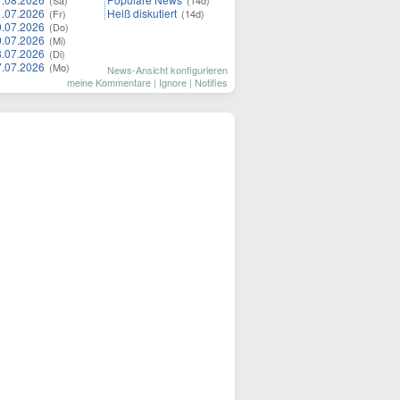
(Sa)
(14d)
1.07.2026
Heiß diskutiert
(Fr)
(14d)
0.07.2026
(Do)
9.07.2026
(Mi)
8.07.2026
(Di)
7.07.2026
(Mo)
News-Ansicht konfigurieren
meine Kommentare
|
Ignore
|
Notifies