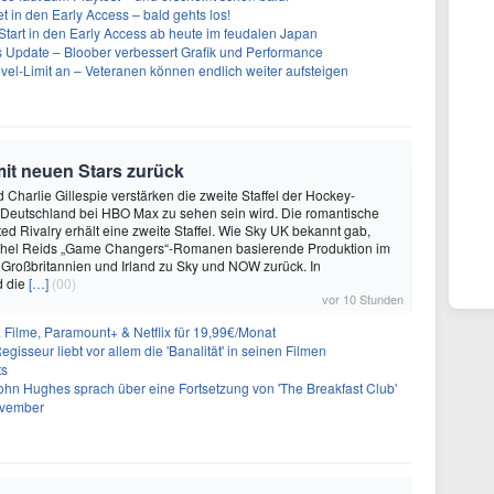
t in den Early Access – bald gehts los!
Start in den Early Access ab heute im feudalen Japan
ues Update – Bloober verbessert Grafik und Performance
evel-Limit an – Veteranen können endlich weiter aufsteigen
mit neuen Stars zurück
 Charlie Gillespie verstärken die zweite Staffel der Hockey-
 Deutschland bei HBO Max zu sehen sein wird. Die romantische
d Rivalry erhält eine zweite Staffel. Wie Sky UK bekannt gab,
achel Reids „Game Changers“-Romanen basierende Produktion im
 Großbritannien und Irland zu Sky und NOW zurück. In
d die
[…]
(00)
vor 10 Stunden
& Filme, Paramount+ & Netflix für 19,99€/Monat
gisseur liebt vor allem die 'Banalität' in seinen Filmen
ts
ohn Hughes sprach über eine Fortsetzung von 'The Breakfast Club'
ovember