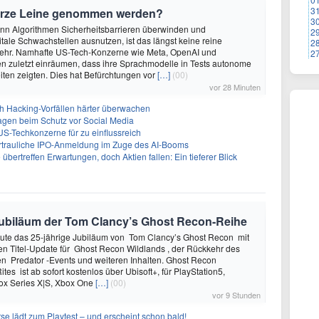
3
urze Leine genommen werden?
3
enn Algorithmen Sicherheitsbarrieren überwinden und
2
itale Schwachstellen ausnutzen, ist das längst keine reine
2
ehr. Namhafte US-Tech-Konzerne wie Meta, OpenAI und
2
n zuletzt einräumen, dass ihre Sprachmodelle in Tests autonome
ten zeigten. Dies hat Befürchtungen vor
[…]
(00)
vor 28 Minuten
ch Hacking-Vorfällen härter überwachen
sagen beim Schutz vor Social Media
US-Techkonzerne für zu einflussreich
vertrauliche IPO-Anmeldung im Zuge des AI-Booms
bertreffen Erwartungen, doch Aktien fallen: Ein tieferer Blick
e Jubiläum der Tom Clancy’s Ghost Recon-Reihe
heute das 25-jährige Jubiläum von Tom Clancy’s Ghost Recon mit
n Titel-Update für Ghost Recon Wildlands , der Rückkehr des
en Predator -Events und weiteren Inhalten. Ghost Recon
ites ist ab sofort kostenlos über Ubisoft+, für PlayStation5,
box Series X|S, Xbox One
[…]
(00)
vor 9 Stunden
se lädt zum Playtest – und erscheint schon bald!