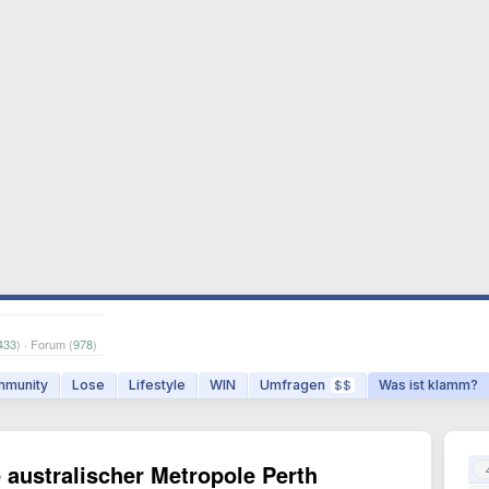
433
) · Forum (
978
)
munity
Lose
Lifestyle
WIN
Umfragen
Was ist klamm?
$$
australischer Metropole Perth