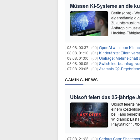
Müssen KI-Systeme an die k
Berlin (dpa) - W
eigenständig dig
Zukunftsmusik m
Anthropic musste
Hacking-Fähigkei
08.08. 03:37 |
(00)
OpenAI will neue KI na
08.08. 01:10 |
(01)
Kinderärzte: Eltern ver
08.08. 01:00 |
(00)
Umfrage: Mehrheit hält 
08.08. 00:05 |
(00)
Switch Inc. beantragt 
07.08. 23:05 |
(00)
Akamais Q2-Ergebnisse ü
GAMING-NEWS
Ubisoft feiert das 25-jährig
Ubisoft feierte 
einem kostenlose
bei Fans beliebt
Wildlands: Last R
PlayStation4, X
07.08. 21:23 |
(00)
Serious Sam: Shatterver