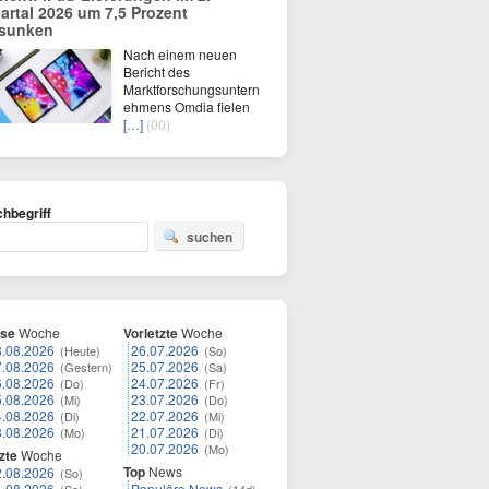
artal 2026 um 7,5 Prozent
sunken
Nach einem neuen
Bericht des
Marktforschungsuntern
ehmens Omdia fielen
[…]
(00)
hbegriff
suchen
ese
Woche
Vorletzte
Woche
8.08.2026
26.07.2026
(Heute)
(So)
7.08.2026
25.07.2026
(Gestern)
(Sa)
6.08.2026
24.07.2026
(Do)
(Fr)
5.08.2026
23.07.2026
(Mi)
(Do)
4.08.2026
22.07.2026
(Di)
(Mi)
3.08.2026
21.07.2026
(Mo)
(Di)
20.07.2026
(Mo)
zte
Woche
Top
News
2.08.2026
(So)
1.08.2026
Populäre News