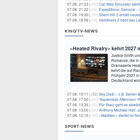
07.08. 21:23 |
(00)
Car Was Simulator starte
07.08. 21:22 |
(00)
Expeditions: Samurai – 
07.08. 19:30 |
(00)
Silent Hill 2 erhält ne
07.08. 18:59 |
(00)
Helldivers 2 hebt das L
KINO/TV-NEWS
«Heated Rivalry» kehrt 2027 
Justice Smith und
Romanze, die in
Dramaserie Heate
kehrt die auf R
Frühjahr 2027 in
Deutschland wir
07.08. 19:11 |
(02)
Sky Deal – z.B. Serien 
07.08. 17:00 |
(00)
'September Afternoon'-Re
07.08. 13:35 |
(00)
Für Starz geht es abwär
07.08. 13:00 |
(00)
Anthony Michael Hall: J
07.08. 12:15 |
(00)
«Madden» startet im N
SPORT-NEWS