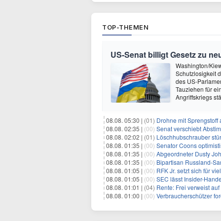
TOP-THEMEN
US-Senat billigt Gesetz zu n
Washington/Kiew 
Schutzlosigkeit 
des US-Parlamen
Tauziehen für ei
Angriffskriegs s
08.08. 05:30 |
(01)
Drohne mit Sprengstoff
08.08. 02:35 |
(00)
Senat verschiebt Abstimmung ü
08.08. 02:02 |
(01)
Löschhubschrauber stür
08.08. 01:35 |
(00)
Senator Coons optimisti
08.08. 01:35 |
(00)
Abgeordneter Dusty Johnson s
08.08. 01:35 |
(00)
Bipartisan Russland-San
08.08. 01:05 |
(00)
RFK Jr. setzt sich für vi
08.08. 01:05 |
(00)
SEC lässt Insider-Hand
08.08. 01:01 |
(04)
Rente: Frei verweist au
08.08. 01:00 |
(00)
Verbraucherschützer fo