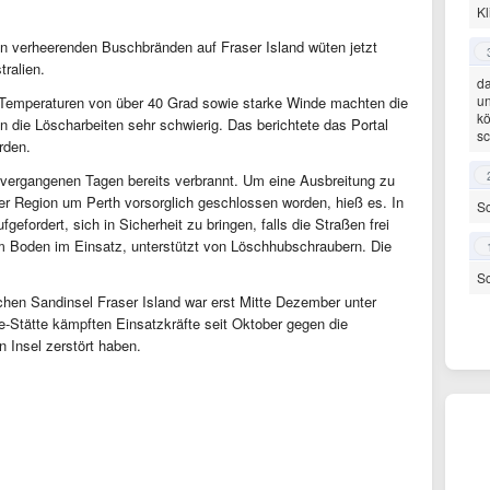
K
n verheerenden Buschbränden auf Fraser Island wüten jetzt
tralien.
da
un
 Temperaturen von über 40 Grad sowie starke Winde machten die
kö
en die Löscharbeiten sehr schwierig. Das berichtete das Portal
sc
rden.
vergangenen Tagen bereits verbrannt. Um eine Ausbreitung zu
der Region um Perth vorsorglich geschlossen worden, hieß es. In
Sc
efordert, sich in Sicherheit zu bringen, falls die Straßen frei
 Boden im Einsatz, unterstützt von Löschhubschraubern. Die
Sc
chen Sandinsel Fraser Island war erst Mitte Dezember unter
be-Stätte kämpften Einsatzkräfte seit Oktober gegen die
 Insel zerstört haben.