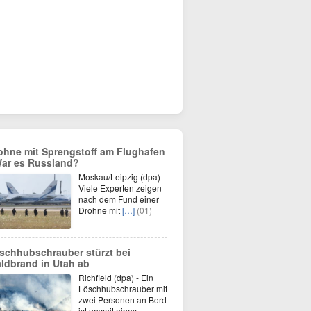
ohne mit Sprengstoff am Flughafen
War es Russland?
Moskau/Leipzig (dpa) -
Viele Experten zeigen
nach dem Fund einer
Drohne mit
[…]
(01)
schhubschrauber stürzt bei
ldbrand in Utah ab
Richfield (dpa) - Ein
Löschhubschrauber mit
zwei Personen an Bord
ist unweit eines