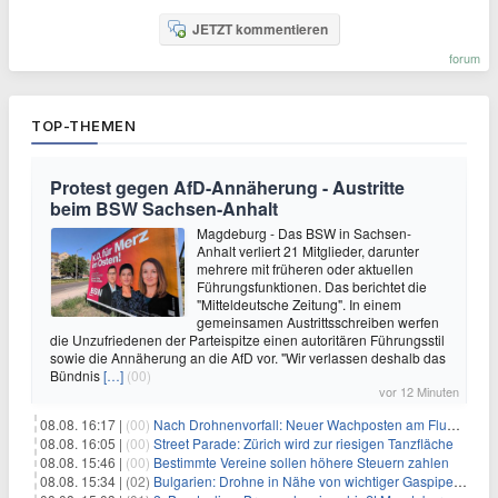
JETZT kommentieren
forum
TOP-THEMEN
Protest gegen AfD-Annäherung - Austritte
beim BSW Sachsen-Anhalt
Magdeburg - Das BSW in Sachsen-
Anhalt verliert 21 Mitglieder, darunter
mehrere mit früheren oder aktuellen
Führungsfunktionen. Das berichtet die
"Mitteldeutsche Zeitung". In einem
gemeinsamen Austrittsschreiben werfen
die Unzufriedenen der Parteispitze einen autoritären Führungsstil
sowie die Annäherung an die AfD vor. "Wir verlassen deshalb das
Bündnis
[…]
(00)
vor 12 Minuten
08.08. 16:17 |
(00)
Nach Drohnenvorfall: Neuer Wachposten am Flughafen
08.08. 16:05 |
(00)
Street Parade: Zürich wird zur riesigen Tanzfläche
08.08. 15:46 |
(00)
Bestimmte Vereine sollen höhere Steuern zahlen
08.08. 15:34 |
(02)
Bulgarien: Drohne in Nähe von wichtiger Gaspipeline explodiert