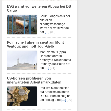
EVG warnt vor weiterem Abbau bei DB
Cargo
Berlin - Angesichts der
aktuellen
Niedrigwasserlage
warnt der Vorsitzende
der
[…]
(00)
Polnische Fahrerin siegt am Mont
Ventoux und holt Tour-Gelb
Mont Ventoux (dpa) -
Radrennfahrerin
Katarzyna Niewiadoma-
Phinney aus Polen hat
die
[…]
(04)
US-Börsen profitieren von
unerwarteten Arbeitsmarktdaten
Positive Marktreaktion
auf Arbeitsmarktdaten
Die US-Börsen zeigten
am Freitag eine
[…]
(00)