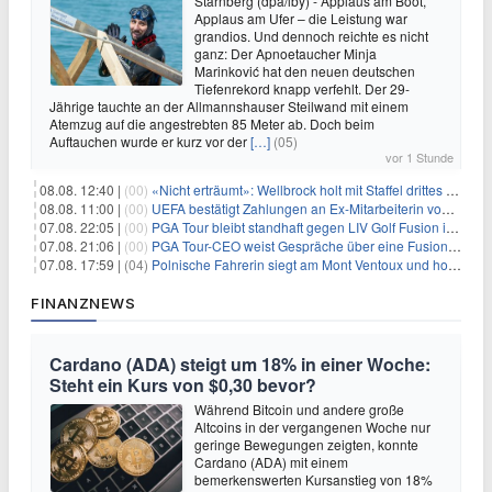
Starnberg (dpa/lby) - Applaus am Boot,
Applaus am Ufer – die Leistung war
grandios. Und dennoch reichte es nicht
ganz: Der Apnoetaucher Minja
Marinković hat den neuen deutschen
Tiefenrekord knapp verfehlt. Der 29-
Jährige tauchte an der Allmannshauser Steilwand mit einem
Atemzug auf die angestrebten 85 Meter ab. Doch beim
Auftauchen wurde er kurz vor der
[…]
(05)
vor 1 Stunde
08.08. 12:40 |
(00)
«Nicht erträumt»: Wellbrock holt mit Staffel drittes EM-Gold
08.08. 11:00 |
(00)
UEFA bestätigt Zahlungen an Ex-Mitarbeiterin von Infantino
07.08. 22:05 |
(00)
PGA Tour bleibt standhaft gegen LIV Golf Fusion in einem sich wandelnden Sportumfeld
07.08. 21:06 |
(00)
PGA Tour-CEO weist Gespräche über eine Fusion mit LIV Golf zurück und bekräftigt die Wettbewerbslandschaft
07.08. 17:59 |
(04)
Polnische Fahrerin siegt am Mont Ventoux und holt Tour-Gelb
FINANZNEWS
Cardano (ADA) steigt um 18% in einer Woche:
Steht ein Kurs von $0,30 bevor?
Während Bitcoin und andere große
Altcoins in der vergangenen Woche nur
geringe Bewegungen zeigten, konnte
Cardano (ADA) mit einem
bemerkenswerten Kursanstieg von 18%