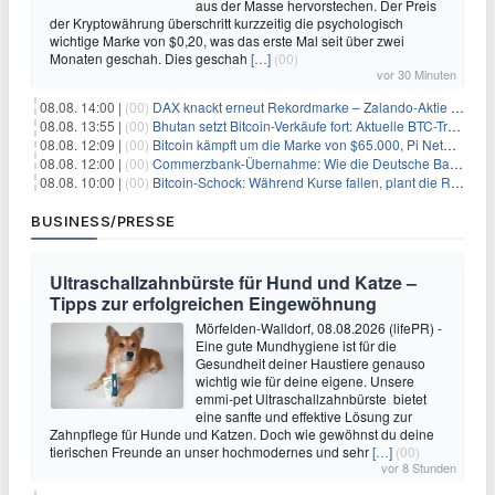
aus der Masse hervorstechen. Der Preis
der Kryptowährung überschritt kurzzeitig die psychologisch
wichtige Marke von $0,20, was das erste Mal seit über zwei
Monaten geschah. Dies geschah
[…]
(00)
vor 30 Minuten
08.08. 14:00 |
(00)
DAX knackt erneut Rekordmarke – Zalando-Aktie crasht nach Quartalszahlen
08.08. 13:55 |
(00)
Bhutan setzt Bitcoin-Verkäufe fort: Aktuelle BTC-Transaktionen
08.08. 12:09 |
(00)
Bitcoin kämpft um die Marke von $65.000, Pi Network gewinnt an Unterstützung
08.08. 12:00 |
(00)
Commerzbank-Übernahme: Wie die Deutsche Bank im Schatten zum großen Gewinner wird
08.08. 10:00 |
(00)
Bitcoin-Schock: Während Kurse fallen, plant die Regierung die Steuer-Bombe
BUSINESS/PRESSE
Ultraschallzahnbürste für Hund und Katze –
Tipps zur erfolgreichen Eingewöhnung
Mörfelden-Walldorf, 08.08.2026 (lifePR) -
Eine gute Mundhygiene ist für die
Gesundheit deiner Haustiere genauso
wichtig wie für deine eigene. Unsere
emmi-pet Ultraschallzahnbürste bietet
eine sanfte und effektive Lösung zur
Zahnpflege für Hunde und Katzen. Doch wie gewöhnst du deine
tierischen Freunde an unser hochmodernes und sehr
[…]
(00)
vor 8 Stunden