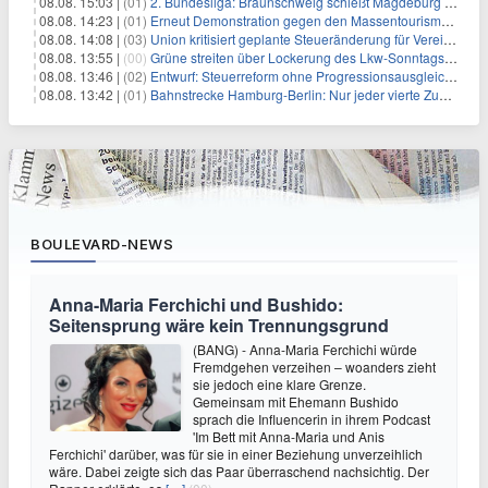
08.08. 15:03 |
(01)
2. Bundesliga: Braunschweig schießt Magdeburg ab
08.08. 14:23 |
(01)
Erneut Demonstration gegen den Massentourismus auf Mallorca
08.08. 14:08 |
(03)
Union kritisiert geplante Steueränderung für Vereine
08.08. 13:55 |
(00)
Grüne streiten über Lockerung des Lkw-Sonntagsfahrverbots
08.08. 13:46 |
(02)
Entwurf: Steuerreform ohne Progressionsausgleich geplant
08.08. 13:42 |
(01)
Bahnstrecke Hamburg-Berlin: Nur jeder vierte Zug pünktlich
BOULEVARD-NEWS
Anna-Maria Ferchichi und Bushido:
Seitensprung wäre kein Trennungsgrund
(BANG) - Anna-Maria Ferchichi würde
Fremdgehen verzeihen – woanders zieht
sie jedoch eine klare Grenze.
Gemeinsam mit Ehemann Bushido
sprach die Influencerin in ihrem Podcast
'Im Bett mit Anna-Maria und Anis
Ferchichi' darüber, was für sie in einer Beziehung unverzeihlich
wäre. Dabei zeigte sich das Paar überraschend nachsichtig. Der