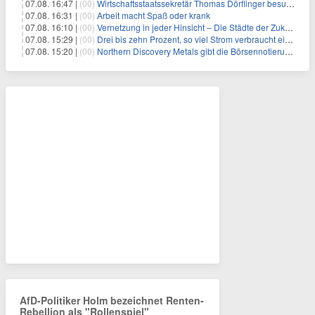
07.08. 16:47 |
(00)
Wirtschaftsstaatssekretär Thomas Dörflinger besucht Handwerksbetrieb im Kammerbezirk Freiburg
07.08. 16:31 |
(00)
Arbeit macht Spaß oder krank
07.08. 16:10 |
(00)
Vernetzung in jeder Hinsicht – Die Städte der Zukunft sind grün-blau
07.08. 15:29 |
(00)
Drei bis zehn Prozent, so viel Strom verbraucht ein Aufzug im Gebäude
07.08. 15:20 |
(00)
Northern Discovery Metals gibt die Börsennotierung an der Frankfurter Wertpapierbörse bekannt
AfD-Politiker Holm bezeichnet Renten-
Rebellion als "Rollenspiel"