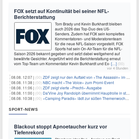
FOX setzt auf Kontinuität bei seiner NFL-
Berichterstattung
Tom Brady und Kevin Burkhardt bleiben
auch 2026 das Top-Duo des US-
Senders. Zudem hat FOX sein komplettes
Kommentatoren- und Moderatorenteam
für die neue NFL-Saison vorgestellt. FOX
Sports hat sein On-Air-Team für die NFL-
Saison 2026 bekannt gegeben und setzt dabei weitgehend auf
bewährte Gesichter. Angeführt wird die Berichterstattung erneut
vom Top-Team um Kommentator Kevin Burkhardt und Ex-
[…]
(00)
vor 4 Stunden
08.08. 12:07 |
(00)
ZDF zeigt nur den Auftakt von «The Assassin» im Fernsehen
08.08. 11:38 |
(00)
NBC macht «The Voice» zum Promi-Event
08.08. 11:06 |
(00)
ZDF zeigt vierte «Precht»-Ausgabe
08.08. 11:00 |
(00)
Da'Vine Joy Randolph übernimmt Hauptrolle in starbesetzter schwarzer Komödie
08.08. 10:38 |
(00)
«Camping Paradis» lädt zur süßen Themenwoche ein
SPORT-NEWS
Blackout stoppt Apnoetaucher kurz vor
Tiefenrekord