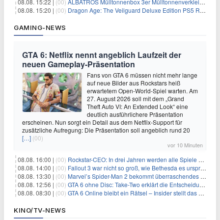
08.08. 15:22 |
(00)
ALBATROS Mülltonnenbox 3er Mülltonnenverkleidung aus Metall für 577,15€
08.08. 15:20 |
(00)
Dragon Age: The Veilguard Deluxe Edition PS5 Rollenspiel für 13,76€
GAMING-NEWS
GTA 6: Netflix nennt angeblich Laufzeit der
neuen Gameplay-Präsentation
Fans von GTA 6 müssen nicht mehr lange
auf neue Bilder aus Rockstars heiß
erwartetem Open-World-Spiel warten. Am
27. August 2026 soll mit dem „Grand
Theft Auto VI: An Extended Look“ eine
deutlich ausführlichere Präsentation
erscheinen. Nun sorgt ein Detail aus dem Netflix-Support für
zusätzliche Aufregung: Die Präsentation soll angeblich rund 20
[…]
(00)
vor 10 Minuten
08.08. 16:00 |
(00)
Rockstar-CEO: In drei Jahren werden alle Spiele gestreamt
08.08. 14:00 |
(00)
Fallout 3 war nicht so groß, wie Bethesda es ursprünglich wollte
08.08. 13:30 |
(00)
Marvel’s Spider-Man 2 bekommt überraschendes PS5-Update mit gewünschter Komfortfunktion
08.08. 12:56 |
(00)
GTA 6 ohne Disc: Take-Two erklärt die Entscheidung für Download-Codes
08.08. 08:30 |
(00)
GTA 6 Online bleibt ein Rätsel – Insider stellt das neue Gerücht klar
KINO/TV-NEWS