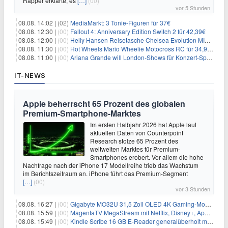
Rapper erklärte, es
[…]
(00)
vor 5 Stunden
08.08. 14:02 |
(02)
MediaMarkt: 3 Tonie-Figuren für 37€
08.08. 12:30 |
(00)
Fallout 4: Anniversary Edition Switch 2 für 42,39€
08.08. 12:00 |
(00)
Helly Hansen Reisetasche Chelsea Evolution MID 54L für 29,99€
08.08. 11:30 |
(00)
Hot Wheels Mario Wheelie Motocross RC für 34,99€
08.08. 11:00 |
(00)
Ariana Grande will London-Shows für Konzert-Special filmen
IT-NEWS
Apple beherrscht 65 Prozent des globalen
Premium-Smartphone-Marktes
Im ersten Halbjahr 2026 hat Apple laut
aktuellen Daten von Counterpoint
Research stolze 65 Prozent des
weltweiten Marktes für Premium-
Smartphones erobert. Vor allem die hohe
Nachfrage nach der iPhone 17 Modellreihe trieb das Wachstum
im Berichtszeitraum an. iPhone führt das Premium-Segment
[…]
(00)
vor 3 Stunden
08.08. 16:27 |
(00)
Gigabyte MO32U 31,5 Zoll OLED 4K Gaming-Monitor für 549€
08.08. 15:59 |
(00)
MagentaTV MegaStream mit Netflix, Disney+, Apple TV+ & RTL+ für 30€/Monat (effektiv 20,83€/Monat)
08.08. 15:49 |
(00)
Kindle Scribe 16 GB E-Reader generalüberholt mit Eingabestift für 197,99€