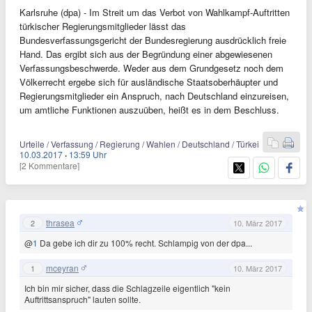
Karlsruhe (dpa) - Im Streit um das Verbot von Wahlkampf-Auftritten
türkischer Regierungsmitglieder lässt das
Bundesverfassungsgericht der Bundesregierung ausdrücklich freie
Hand. Das ergibt sich aus der Begründung einer abgewiesenen
Verfassungsbeschwerde. Weder aus dem Grundgesetz noch dem
Völkerrecht ergebe sich für ausländische Staatsoberhäupter und
Regierungsmitglieder ein Anspruch, nach Deutschland einzureisen,
um amtliche Funktionen auszuüben, heißt es in dem Beschluss.
Urteile / Verfassung / Regierung / Wahlen / Deutschland / Türkei
10.03.2017
·
13:59 Uhr
[2 Kommentare]
thrasea
2
10. März 2017
@
1
Da gebe ich dir zu 100% recht. Schlampig von der dpa...
mceyran
1
10. März 2017
Ich bin mir sicher, dass die Schlagzeile eigentlich "kein
Auftrittsanspruch" lauten sollte.