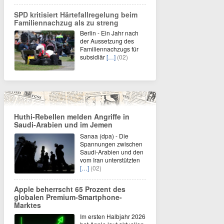
SPD kritisiert Härtefallregelung beim
Familiennachzug als zu streng
Berlin - Ein Jahr nach
der Aussetzung des
Familiennachzugs für
subsidiär
[…]
(02)
Huthi-Rebellen melden Angriffe in
Saudi-Arabien und im Jemen
Sanaa (dpa) - Die
Spannungen zwischen
Saudi-Arabien und den
vom Iran unterstützten
[…]
(02)
Apple beherrscht 65 Prozent des
globalen Premium-Smartphone-
Marktes
Im ersten Halbjahr 2026