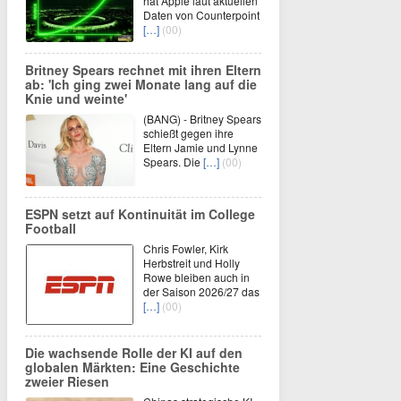
hat Apple laut aktuellen
Daten von Counterpoint
[…]
(00)
Britney Spears rechnet mit ihren Eltern
ab: 'Ich ging zwei Monate lang auf die
Knie und weinte'
(BANG) - Britney Spears
schießt gegen ihre
Eltern Jamie und Lynne
Spears. Die
[…]
(00)
ESPN setzt auf Kontinuität im College
Football
Chris Fowler, Kirk
Herbstreit und Holly
Rowe bleiben auch in
der Saison 2026/27 das
[…]
(00)
Die wachsende Rolle der KI auf den
globalen Märkten: Eine Geschichte
zweier Riesen