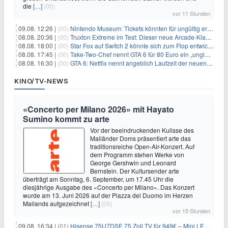
die
[…]
(00)
vor 11 Stunden
09.08. 12:26 |
(00)
Nintendo Museum: Tickets könnten für ungültig erklärt werden!
08.08. 20:36 |
(00)
Truxton Extreme im Test: Dieser neue Arcade-Klassiker verzeiht dir gar nichts
08.08. 18:00 |
(00)
Star Fox auf Switch 2 könnte sich zum Flop entwickeln
08.08. 17:45 |
(00)
Take-Two-Chef nennt GTA 6 für 80 Euro ein „unglaubliches Schnäppchen“
08.08. 16:30 |
(00)
GTA 6: Netflix nennt angeblich Laufzeit der neuen Gameplay-Präsentation
KINO/TV-NEWS
«Concerto per Milano 2026» mit Hayato
Sumino kommt zu arte
Vor der beeindruckenden Kulisse des
Mailänder Doms präsentiert arte das
traditionsreiche Open-Air-Konzert. Auf
dem Programm stehen Werke von
George Gershwin und Leonard
Bernstein. Der Kultursender arte
überträgt am Sonntag, 6. September, um 17.45 Uhr die
diesjährige Ausgabe des «Concerto per Milano». Das Konzert
wurde am 13. Juni 2026 auf der Piazza del Duomo im Herzen
Mailands aufgezeichnet
[…]
(00)
vor 15 Stunden
09.08. 16:34 |
(01)
Hisense 75U7DSE 75 Zoll TV für 949€ – Mini LED, 144Hz, 2026