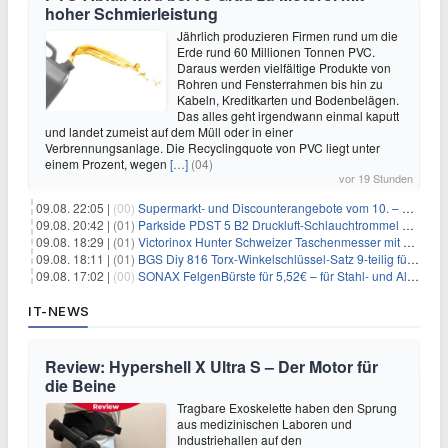
hoher Schmierleistung
Jährlich produzieren Firmen rund um die
Erde rund 60 Millionen Tonnen PVC.
Daraus werden vielfältige Produkte von
Rohren und Fensterrahmen bis hin zu
Kabeln, Kreditkarten und Bodenbelägen.
Das alles geht irgendwann einmal kaputt
und landet zumeist auf dem Müll oder in einer
Verbrennungsanlage. Die Recyclingquote von PVC liegt unter
einem Prozent, wegen
[…]
(04)
vor 19 Stunden
09.08. 22:05 |
(00)
Supermarkt- und Discounterangebote vom 10. – 15.08.2026
09.08. 20:42 |
(01)
Parkside PDST 5 B2 Druckluft-Schlauchtrommel mit 10 m Schlauch für 25,94€
09.08. 18:29 |
(01)
Victorinox Hunter Schweizer Taschenmesser mit 12 Funktionen für 43,99€
09.08. 18:11 |
(01)
BGS Diy 816 Torx-Winkelschlüssel-Satz 9-teilig für 6,45€
09.08. 17:02 |
(00)
SONAX FelgenBürste für 5,52€ – für Stahl- und Alufelgen
IT-NEWS
Review: Hypershell X Ultra S – Der Motor für
die Beine
Tragbare Exoskelette haben den Sprung
aus medizinischen Laboren und
Industriehallen auf den