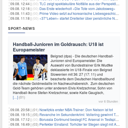
09.08. 12:44 |
(00)
TLC zeigt spektakuläre Notfälle aus der Perspektive der Patienten
09.08. 12:18 |
(00)
Das Erste wiederholt «Die Tote vom Jakobsweg»
09.08. 11:43 |
(00)
Prime Video setzt auf koreanische Liebesgeschichte
09.08. 11:18 |
(00)
«37°Leben» startet Dreiteiler über persönliche Neuanfänge
SPORT-NEWS
Handball-Junioren im Goldrausch: U18 ist
Europameister
Belgrad (dpa) - Die deutschen Handball-
Junioren sind Europameister. Die
Auswahl von Bundestrainer Erik Wudtke
deklassierte im U18-Finale von Belgrad
Slowenien mit 36: 27 (17: 11) und
bescherte dem Deutschen Handballbund
die nächste Goldmedaille im Nachwuchsbereich. Zum deutschen
Gold-Team gehören unter anderem Elvis Kretzschmar, Sohn von
Handball-Ikone Stefan Kretzschmar, sowie Kalle Gaugisch,
[…]
(01)
vor 6 Stunden
09.08. 20:58 |
(01)
Nowitzkis erster NBA-Trainer: Don Nelson ist tot
09.08. 19:15 |
(05)
Revanche im Sekundenkrimi: Vollering gewinnt Tour
09.08. 17:12 |
(00)
Borussia Dortmund besiegt FC Arsenal in Testspiel mit 3:2
09.08. 16:49 |
(03)
Perfekter Einstand: Torhüter ter Stegen siegt mit Ajax