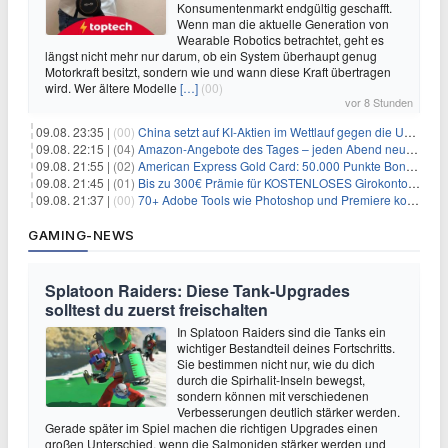
Konsumentenmarkt endgültig geschafft.
Wenn man die aktuelle Generation von
Wearable Robotics betrachtet, geht es
längst nicht mehr nur darum, ob ein System überhaupt genug
Motorkraft besitzt, sondern wie und wann diese Kraft übertragen
wird. Wer ältere Modelle
[…]
(00)
vor 8 Stunden
09.08. 23:35 |
(00)
China setzt auf KI-Aktien im Wettlauf gegen die USA um Chip- und Technologiedominanz
09.08. 22:15 |
(04)
Amazon-Angebote des Tages – jeden Abend neue Deals zum Stöbern
09.08. 21:55 |
(02)
American Express Gold Card: 50.000 Punkte Bonus + Metall-Kreditkarte
09.08. 21:45 |
(01)
Bis zu 300€ Prämie für KOSTENLOSES Girokonto bei der Santander – 50€ schon nach 1 Woche!
09.08. 21:37 |
(00)
70+ Adobe Tools wie Photoshop und Premiere kostenlos in ChatGPT
GAMING-NEWS
Splatoon Raiders: Diese Tank-Upgrades
solltest du zuerst freischalten
In Splatoon Raiders sind die Tanks ein
wichtiger Bestandteil deines Fortschritts.
Sie bestimmen nicht nur, wie du dich
durch die Spirhalit-Inseln bewegst,
sondern können mit verschiedenen
Verbesserungen deutlich stärker werden.
Gerade später im Spiel machen die richtigen Upgrades einen
großen Unterschied, wenn die Salmoniden stärker werden und