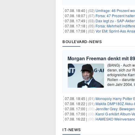
07.08. 18:40 |
(02)
Umfrage: 46 Prozent wol
07.08. 18:07 |
(07)
Forsa: 47 Prozent halte
07.08. 17:49 |
(03)
Dax legt zu - SAP-Aktien
07.08. 17:18 |
(05)
Forsa: Mehrheit indiff
07.08. 17:08 |
(02)
Vor EM: Sprint-Ass Ans
BOULEVARD-NEWS
Morgan Freeman denkt mit 89
(BANG) - Auch w
daran, sich zur 
erfolgreiche Kar
Rollen – darunter
dem Jahr 2004.
07.08. 18:45 |
(01)
Monopoly Harry Potter Ed
07.08. 18:22 |
(01)
Makita DMP180Z Akku-K
07.08. 17:00 |
(00)
Jennifer Grey: Bewegende
07.08. 17:00 |
(00)
Karol G erklärt Album-Ve
07.08. 16:22 |
(00)
HAWESKO Weinversand: 
IT-NEWS