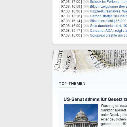
07.08. 17:00 |
(00)
Schock im Portemonnaie:
07.08. 16:59 |
(00)
Bitcoin zeigt kaum Bewegung
07.08. 16:36 |
(00)
Ripple-Kursanalyse: Wie ti
07.08. 16:18 |
(00)
Carbon startet On-Chain
07.08. 16:14 |
(00)
Bitcoin erreicht $65.00
07.08. 16:00 |
(00)
Gold durchbricht $ 4.1
07.08. 15:17 |
(00)
Cardano (ADA) zeigt sta
07.08. 15:00 |
(00)
Goldpreis crashte um 30
TOP-THEMEN
US-Senat stimmt für Gesetz 
Washington (dpa
Sanktionsgesetz
unter Druck gese
einer deutlichen
gestorbenen US-