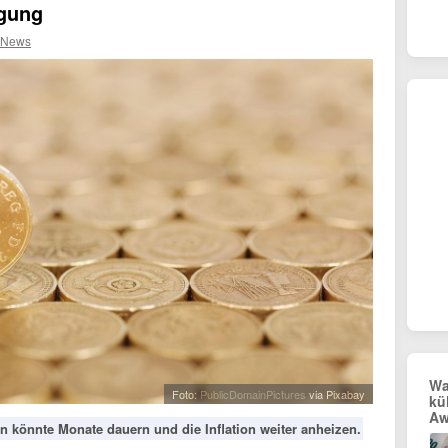
igung
 News
Wa
Foto:
PublicDomainPictures
via Pixabay
kü
Aw
 könnte Monate dauern und die Inflation weiter anheizen.