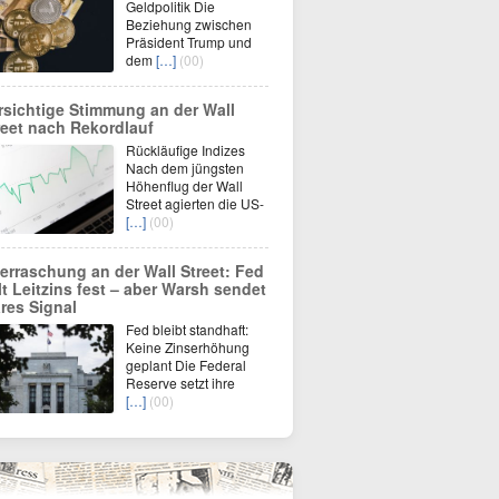
Geldpolitik Die
Beziehung zwischen
Präsident Trump und
dem
[…]
(00)
rsichtige Stimmung an der Wall
reet nach Rekordlauf
Rückläufige Indizes
Nach dem jüngsten
Höhenflug der Wall
Street agierten die US-
[…]
(00)
erraschung an der Wall Street: Fed
lt Leitzins fest – aber Warsh sendet
ares Signal
Fed bleibt standhaft:
Keine Zinserhöhung
geplant Die Federal
Reserve setzt ihre
[…]
(00)