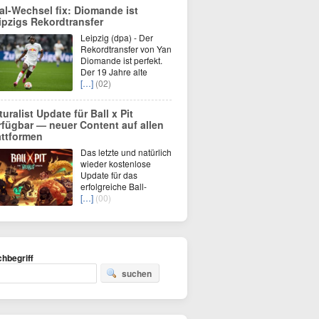
al-Wechsel fix: Diomande ist
ipzigs Rekordtransfer
Leipzig (dpa) - Der
Rekordtransfer von Yan
Diomande ist perfekt.
Der 19 Jahre alte
[…]
(02)
turalist Update für Ball x Pit
rfügbar — neuer Content auf allen
attformen
Das letzte und natürlich
wieder kostenlose
Update für das
erfolgreiche Ball-
[…]
(00)
hbegriff
suchen