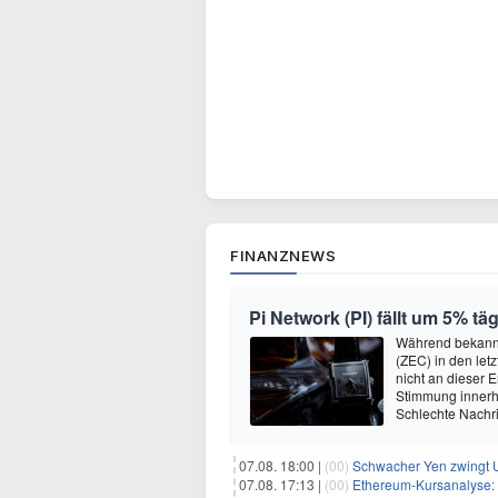
FINANZNEWS
Pi Network (PI) fällt um 5% t
Während bekannt
(ZEC) in den let
nicht an dieser 
Stimmung innerh
Schlechte Nachri
07.08. 18:00 |
(00)
Schwacher Yen zwingt US
07.08. 17:13 |
(00)
Ethereum-Kursanalyse: K