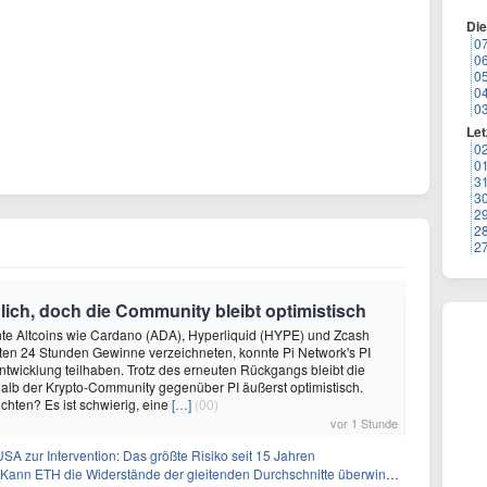
Di
0
0
0
0
0
Let
0
0
3
3
2
2
2
äglich, doch die Community bleibt optimistisch
e Altcoins wie Cardano (ADA), Hyperliquid (HYPE) und Zcash
zten 24 Stunden Gewinne verzeichneten, konnte Pi Network's PI
Entwicklung teilhaben. Trotz des erneuten Rückgangs bleibt die
alb der Krypto-Community gegenüber PI äußerst optimistisch.
chten? Es ist schwierig, eine
[…]
(00)
vor 1 Stunde
A zur Intervention: Das größte Risiko seit 15 Jahren
ann ETH die Widerstände der gleitenden Durchschnitte überwinden?