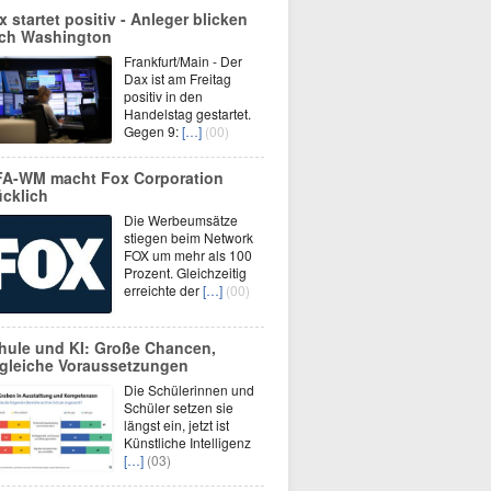
x startet positiv - Anleger blicken
ch Washington
Frankfurt/Main - Der
Dax ist am Freitag
positiv in den
Handelstag gestartet.
Gegen 9:
[…]
(00)
FA-WM macht Fox Corporation
ücklich
Die Werbeumsätze
stiegen beim Network
FOX um mehr als 100
Prozent. Gleichzeitig
erreichte der
[…]
(00)
hule und KI: Große Chancen,
gleiche Voraussetzungen
Die Schülerinnen und
Schüler setzen sie
längst ein, jetzt ist
Künstliche Intelligenz
[…]
(03)