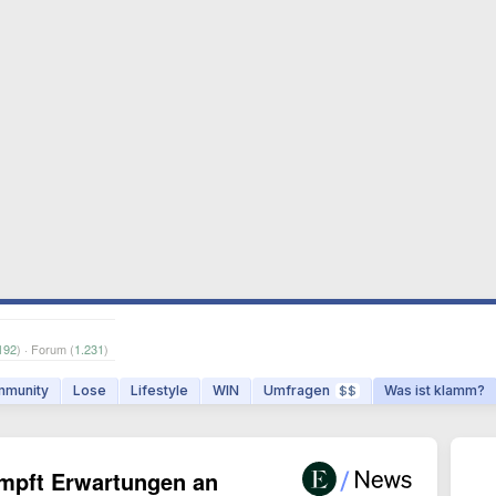
192
) · Forum (
1.231
)
munity
Lose
Lifestyle
WIN
Umfragen
Was ist klamm?
$$
mpft Erwartungen an