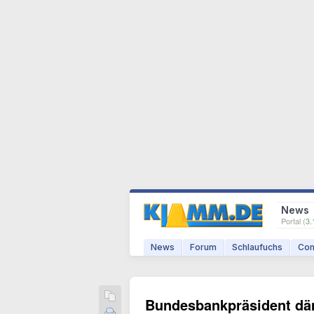
News
Portal (
3.
News
Forum
Schlaufuchs
Com
Bundesbankpräsident dä