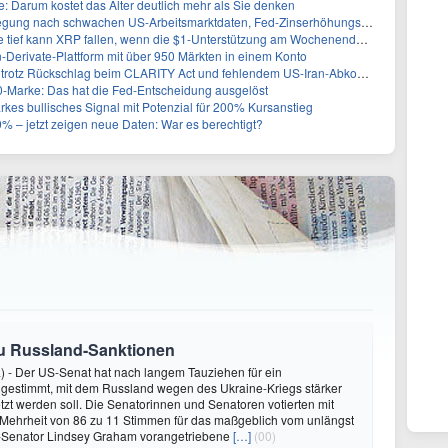
 Darum kostet das Alter deutlich mehr als Sie denken
 nach schwachen US-Arbeitsmarktdaten, Fed-Zinserhöhungschancen sinken auf 44%
ef kann XRP fallen, wenn die $1-Unterstützung am Wochenende verloren geht?
-Derivate-Plattform mit über 950 Märkten in einem Konto
0 trotz Rückschlag beim CLARITY Act und fehlendem US-Iran-Abkommen
00-Marke: Das hat die Fed-Entscheidung ausgelöst
rkes bullisches Signal mit Potenzial für 200% Kursanstieg
% – jetzt zeigen neue Daten: War es berechtigt?
zu Russland-Sanktionen
) - Der US-Senat hat nach langem Tauziehen für ein
 gestimmt, mit dem Russland wegen des Ukraine-Kriegs stärker
tzt werden soll. Die Senatorinnen und Senatoren votierten mit
 Mehrheit von 86 zu 11 Stimmen für das maßgeblich vom unlängst
Senator Lindsey Graham vorangetriebene
[…]
(00)