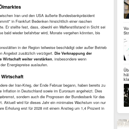
Ölmarktes
schen Iran und den USA äußerte Bundesbankpräsident
mit" in Frankfurt Bedenken hinsichtlich einer raschen
. Er stellte fest, dass, obwohl ein Waffenstillstand in Sicht sei
Vo
St
e bald wieder befahrbar wird, Monate vergehen könnten, bis
nsstätten in der Region teilweise beschädigt oder außer Betrieb
n Angebot zusätzlich verzögert.
Die Verknappung der
 Wirtschaft weiter verstärken
, insbesondere wenn
der Energiepreise auslaufen.
Üb
hä
 Wirtschaft
kl
ere der Iran-Krieg, der Ende Februar begann, haben bereits zu
ie Inflation in Deutschland sowie im Euroraum angeheizt. Dies
ät gebremst, sondern auch die Prognosen der Bundesbank für das
t. Aktuell wird für dieses Jahr ein minimales Wachstum von nur
are Erholung erst für 2028 mit einem Anstieg um 1,4 Prozent in