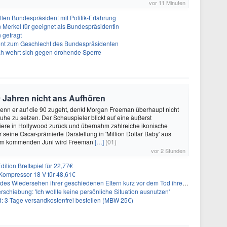
vor 11 Minuten
len Bundespräsident mit Politik-Erfahrung
n Merkel für geeignet als Bundespräsidentin
 gefragt
erent zum Geschlecht des Bundespräsidenten
ah wehrt sich gegen drohende Sperre
 Jahren nicht ans Aufhören
enn er auf die 90 zugeht, denkt Morgan Freeman überhaupt nicht
Ruhe zu setzen. Der Schauspieler blickt auf eine äußerst
riere in Hollywood zurück und übernahm zahlreiche ikonische
 seine Oscar-prämierte Darstellung in 'Million Dollar Baby' aus
 Im kommenden Juni wird Freeman
[…]
(01)
vor 2 Stunden
ition Brettspiel für 22,77€
ompressor 18 V für 48,61€
s Wiedersehen ihrer geschiedenen Eltern kurz vor dem Tod ihrer Mutter
rschiebung: 'Ich wollte keine persönliche Situation ausnutzen'
3 Tage versandkostenfrei bestellen (MBW 25€)