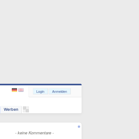
Login
Anmelden
Werben
- keine Kommentare -