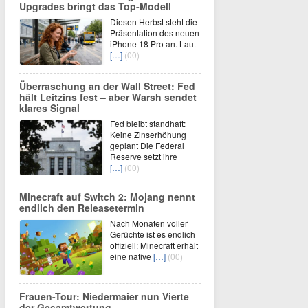
Upgrades bringt das Top-Modell
Diesen Herbst steht die
Präsentation des neuen
iPhone 18 Pro an. Laut
[…]
(00)
Überraschung an der Wall Street: Fed
hält Leitzins fest – aber Warsh sendet
klares Signal
Fed bleibt standhaft:
Keine Zinserhöhung
geplant Die Federal
Reserve setzt ihre
[…]
(00)
Minecraft auf Switch 2: Mojang nennt
endlich den Releasetermin
Nach Monaten voller
Gerüchte ist es endlich
offiziell: Minecraft erhält
eine native
[…]
(00)
Frauen-Tour: Niedermaier nun Vierte
der Gesamtwertung