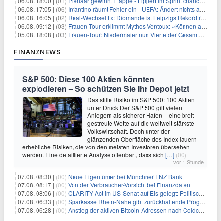
06.08. 18:00 |
(01)
Pienaar gewinnt Etappe - Lippert im Sprint chancenlos
06.08. 17:05 |
(06)
Infantino räumt Fehler ein - UEFA: Ändert nichts an Boykott
06.08. 16:05 |
(02)
Real-Wechsel fix: Diomande ist Leipzigs Rekordtransfer
06.08. 09:12 |
(03)
Frauen-Tour erklimmt Mythos Ventoux: «Können alles schaffen»
05.08. 18:08 |
(03)
Frauen-Tour: Niedermaier nun Vierte der Gesamtwertung
FINANZNEWS
S&P 500: Diese 100 Aktien könnten
explodieren – So schützen Sie Ihr Depot jetzt
Das stille Risiko im S&P 500: 100 Aktien
unter Druck Der S&P 500 gilt vielen
Anlegern als sicherer Hafen – eine breit
gestreute Wette auf die weltweit stärkste
Volkswirtschaft. Doch unter der
glänzenden Oberfläche des Index lauern
erhebliche Risiken, die von den meisten Investoren übersehen
werden. Eine detaillierte Analyse offenbart, dass sich
[…]
(00)
vor 1 Stunde
07.08. 08:30 |
(00)
Neue Eigentümer bei Münchner FNZ Bank
07.08. 08:17 |
(00)
Von der Verbraucher-Vorsicht bei Finanzdaten
07.08. 08:06 |
(00)
CLARITY Act im US-Senat auf Eis gelegt: Politische Differenzen verzögern Krypto-Gesetzgebung bis September
07.08. 06:33 |
(00)
Sparkasse Rhein-Nahe gibt zurückhaltende Prognose
07.08. 06:28 |
(00)
Anstieg der aktiven Bitcoin-Adressen nach Coldcard-Panik