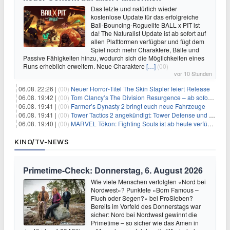
Das letzte und natürlich wieder
kostenlose Update für das erfolgreiche
Ball-Bouncing-Roguelite BALL x PIT ist
da! The Naturalist Update ist ab sofort auf
allen Plattformen verfügbar und fügt dem
Spiel noch mehr Charaktere, Bälle und
Passive Fähigkeiten hinzu, wodurch sich die Möglichkeiten eines
Runs erheblich erweitern. Neue Charaktere
[…]
(00)
vor 10 Stunden
06.08. 22:26 |
(00)
Neuer Horror‑Titel The Skin Stapler feiert Release
06.08. 19:42 |
(00)
Tom Clancy’s The Division Resurgence – ab sofort für euch verfügbar
06.08. 19:41 |
(00)
Farmer’s Dynasty 2 bringt euch neue Fahrzeuge
06.08. 19:41 |
(00)
Tower Tactics 2 angekündigt: Tower Defense und Deckbuilding Kombo kehrt zurück
06.08. 19:40 |
(00)
MARVEL Tōkon: Fighting Souls ist ab heute verfügbar
KINO/TV-NEWS
Primetime-Check: Donnerstag, 6. August 2026
Wie viele Menschen verfolgten «Nord bei
Nordwest»? Punktete «Born Famous –
Fluch oder Segen?» bei ProSieben?
Bereits im Vorfeld des Donnerstags war
sicher: Nord bei Nordwest gewinnt die
Primetime – so sicher wie das Amen in