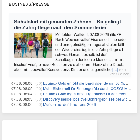
BUSINESS/PRESSE
Schulstart mit gesunden Zähnen – So gelingt
die Zahnpflege nach den Sommerferien
Mörfelden-Walldorf, 07.08.2026 (lifePR) -
Nach Wochen voller Eiscreme, Limonade
und unregelmäßigen Tagesabläufen fällt
der Wiedereinstieg in die Zahnpflege oft
schwer. Genau deshalb ist der
Schulbeginn der ideale Moment, um mit
frischer Energie neue Routinen zu etablieren. Ganz ohne Druck,
aber mit liebevoller Konsequenz. Kinder und Jugendliche
[…]
(00)
vor 1 Stunde
07.08. 08:08 |
(00)
Equinox Gold erhöht die Bardividende um 50 %; kündigt vierteljährliche Bardividende von 0,0225 US-Dollar pro Stammaktie an
07.08. 08:05 |
(00)
Mehr Sicherheit für Firmengeräte durch COSYS MDM
07.08. 08:04 |
(00)
Equinox Gold legt starke Ergebnisse für das zweite Quartal vor
07.08. 08:03 |
(00)
Discovery meldet positive Bohrergebnisse bei wichtigen Wachstumsprojekten, Ressourcenschätzungen für Dome und TVZ liegen im Zeitplan für Ende 2026
07.08. 08:00 |
(00)
Mersen auf der InnoTrans 2026