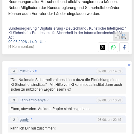
Bedrohungen aller Art schnell und effektiv reagieren zu können.
Neben Mitgliedern der Bundesregierung und Sicherheitsbehörden
können auch Vertreter der Länder eingeladen werden.
Bundesregierung / Digitalisierung / Deutschland / Künstliche Intelligenz /
KI-Sicherheit / Bundesamt für Sicherheit in der Informationstechnik / AI
Act
09.06.2026
·
14:01 Uhr
[4 Kommentare]
truck676
4
09.06. um 14:52
"Der Nationale Sicherheitsrat beschloss dazu die Einrichtung eines
KI-Sicherheitsinstituts" - Mit Hilfe von KI kommt das Institut dann auch
sicher zu nützlichen Ergebnissen? 🤔
TariNarmolanya
3
09.06. um 13:23
Eben, abwarten. Auf dem Papier sieht es gut aus.
gunty
2
08.06. um 22:45
kann ich Dir nur zustimmen!