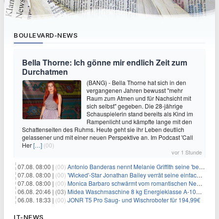
BOULEVARD-NEWS
Bella Thorne: Ich gönne mir endlich Zeit zum
Durchatmen
(BANG) - Bella Thorne hat sich in den
vergangenen Jahren bewusst "mehr
Raum zum Atmen und für Nachsicht mit
sich selbst" gegeben. Die 28-jährige
Schauspielerin stand bereits als Kind im
Rampenlicht und kämpfte lange mit den
Schattenseiten des Ruhms. Heute geht sie ihr Leben deutlich
gelassener und mit einer neuen Perspektive an. Im Podcast 'Call
Her
[…]
(00)
vor 1 Stunde
07.08. 08:00 |
(00)
Antonio Banderas nennt Melanie Griffith seine 'beste Freundin'
07.08. 08:00 |
(00)
'Wicked'-Star Jonathan Bailey verrät seine einfache Hautpflegeroutine
07.08. 08:00 |
(00)
Monica Barbaro schwärmt vom romantischen New York
06.08. 20:46 |
(03)
Midea Waschmaschine 8 kg Energieklasse A-10% 1400 U/Min für 289,97€
06.08. 18:33 |
(00)
JONR T5 Pro Saug- und Wischroboter für 194,99€
IT-NEWS