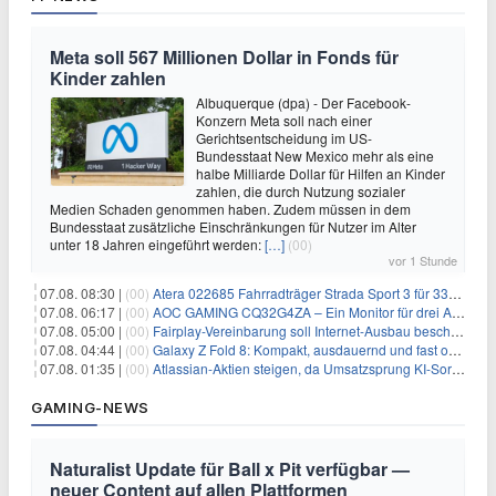
Meta soll 567 Millionen Dollar in Fonds für
Kinder zahlen
Albuquerque (dpa) - Der Facebook-
Konzern Meta soll nach einer
Gerichtsentscheidung im US-
Bundesstaat New Mexico mehr als eine
halbe Milliarde Dollar für Hilfen an Kinder
zahlen, die durch Nutzung sozialer
Medien Schaden genommen haben. Zudem müssen in dem
Bundesstaat zusätzliche Einschränkungen für Nutzer im Alter
unter 18 Jahren eingeführt werden:
[…]
(00)
vor 1 Stunde
07.08. 08:30 |
(00)
Atera 022685 Fahrradträger Strada Sport 3 für 337,48€
07.08. 06:17 |
(00)
AOC GAMING CQ32G4ZA – Ein Monitor für drei Arten von Spielen
07.08. 05:00 |
(00)
Fairplay-Vereinbarung soll Internet-Ausbau beschleunigen
07.08. 04:44 |
(00)
Galaxy Z Fold 8: Kompakt, ausdauernd und fast ohne Falte
07.08. 01:35 |
(00)
Atlassian-Aktien steigen, da Umsatzsprung KI-Sorgen dämpft
GAMING-NEWS
Naturalist Update für Ball x Pit verfügbar —
neuer Content auf allen Plattformen