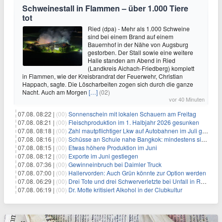
Schweinestall in Flammen – über 1.000 Tiere
tot
Ried (dpa) - Mehr als 1.000 Schweine
sind bei einem Brand auf einem
Bauernhof in der Nähe von Augsburg
gestorben. Der Stall sowie eine weitere
Halle standen am Abend in Ried
(Landkreis Aichach-Friedberg) komplett
in Flammen, wie der Kreisbrandrat der Feuerwehr, Christian
Happach, sagte. Die Löscharbeiten zogen sich durch die ganze
Nacht. Auch am Morgen
[…]
(02)
vor 40 Minuten
07.08. 08:22 |
(00)
Sonnenschein mit lokalen Schauern am Freitag
07.08. 08:21 |
(00)
Fleischproduktion im 1. Halbjahr 2026 gesunken
07.08. 08:18 |
(00)
Zahl mautpflichtiger Lkw auf Autobahnen im Juli gestiegen
07.08. 08:16 |
(00)
Schüsse an Schule nahe Bangkok: mindestens sieben Tote
07.08. 08:15 |
(00)
Etwas höhere Produktion im Juni
07.08. 08:12 |
(00)
Exporte im Juni gestiegen
07.08. 07:36 |
(00)
Gewinneinbruch bei Daimler Truck
07.08. 07:00 |
(00)
Hallervorden: Auch Grün könnte zur Option werden
07.08. 06:29 |
(00)
Drei Tote und drei Schwerverletzte bei Unfall in Rheinland-Pfalz
07.08. 06:19 |
(00)
Dr. Motte kritisiert Alkohol in der Clubkultur