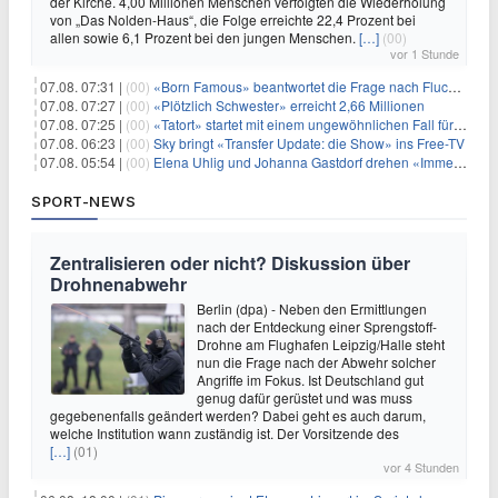
der Kirche. 4,00 Millionen Menschen verfolgten die Wiederholung
von „Das Nolden-Haus“, die Folge erreichte 22,4 Prozent bei
allen sowie 6,1 Prozent bei den jungen Menschen.
[…]
(00)
vor 1 Stunde
07.08. 07:31 |
(00)
«Born Famous» beantwortet die Frage nach Fluch oder Segen
07.08. 07:27 |
(00)
«Plötzlich Schwester» erreicht 2,66 Millionen
07.08. 07:25 |
(00)
«Tatort» startet mit einem ungewöhnlichen Fall für Charlotte Lindholm
07.08. 06:23 |
(00)
Sky bringt «Transfer Update: die Show» ins Free-TV
07.08. 05:54 |
(00)
Elena Uhlig und Johanna Gastdorf drehen «Immer fehlt was»
SPORT-NEWS
Zentralisieren oder nicht? Diskussion über
Drohnenabwehr
Berlin (dpa) - Neben den Ermittlungen
nach der Entdeckung einer Sprengstoff-
Drohne am Flughafen Leipzig/Halle steht
nun die Frage nach der Abwehr solcher
Angriffe im Fokus. Ist Deutschland gut
genug dafür gerüstet und was muss
gegebenenfalls geändert werden? Dabei geht es auch darum,
welche Institution wann zuständig ist. Der Vorsitzende des
[…]
(01)
vor 4 Stunden