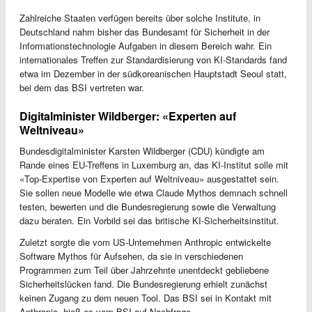
Zahlreiche Staaten verfügen bereits über solche Institute, in
Deutschland nahm bisher das Bundesamt für Sicherheit in der
Informationstechnologie Aufgaben in diesem Bereich wahr. Ein
internationales Treffen zur Standardisierung von KI-Standards fand
etwa im Dezember in der südkoreanischen Hauptstadt Seoul statt,
bei dem das BSI vertreten war.
Digitalminister Wildberger: «Experten auf
Weltniveau»
Bundesdigitalminister Karsten Wildberger (CDU) kündigte am
Rande eines EU-Treffens in Luxemburg an, das KI-Institut solle mit
«Top-Expertise von Experten auf Weltniveau» ausgestattet sein.
Sie sollen neue Modelle wie etwa Claude Mythos demnach schnell
testen, bewerten und die Bundesregierung sowie die Verwaltung
dazu beraten. Ein Vorbild sei das britische KI-Sicherheitsinstitut.
Zuletzt sorgte die vom US-Unternehmen Anthropic entwickelte
Software Mythos für Aufsehen, da sie in verschiedenen
Programmen zum Teil über Jahrzehnte unentdeckt gebliebene
Sicherheitslücken fand. Die Bundesregierung erhielt zunächst
keinen Zugang zu dem neuen Tool. Das BSI sei in Kontakt mit
Anthropic, hieß es vom BSI auf Nachfrage.