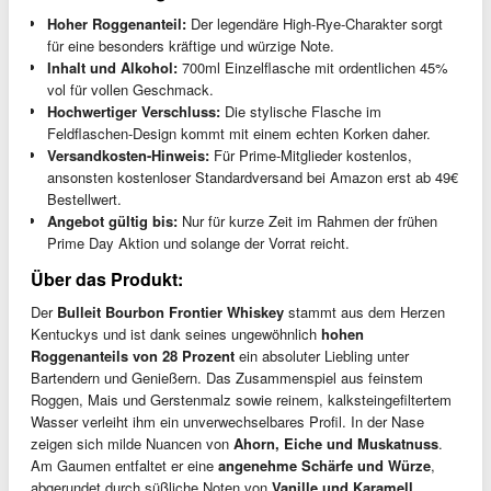
Hoher Roggenanteil:
Der legendäre High-Rye-Charakter sorgt
für eine besonders kräftige und würzige Note.
Inhalt und Alkohol:
700ml Einzelflasche mit ordentlichen 45%
vol für vollen Geschmack.
Hochwertiger Verschluss:
Die stylische Flasche im
Feldflaschen-Design kommt mit einem echten Korken daher.
Versandkosten-Hinweis:
Für Prime-Mitglieder kostenlos,
ansonsten kostenloser Standardversand bei Amazon erst ab 49€
Bestellwert.
Angebot gültig bis:
Nur für kurze Zeit im Rahmen der frühen
Prime Day Aktion und solange der Vorrat reicht.
Über das Produkt:
Der
Bulleit Bourbon Frontier Whiskey
stammt aus dem Herzen
Kentuckys und ist dank seines ungewöhnlich
hohen
Roggenanteils von 28 Prozent
ein absoluter Liebling unter
Bartendern und Genießern. Das Zusammenspiel aus feinstem
Roggen, Mais und Gerstenmalz sowie reinem, kalksteingefiltertem
Wasser verleiht ihm ein unverwechselbares Profil. In der Nase
zeigen sich milde Nuancen von
Ahorn, Eiche und Muskatnuss
.
Am Gaumen entfaltet er eine
angenehme Schärfe und Würze
,
abgerundet durch süßliche Noten von
Vanille und Karamell
,