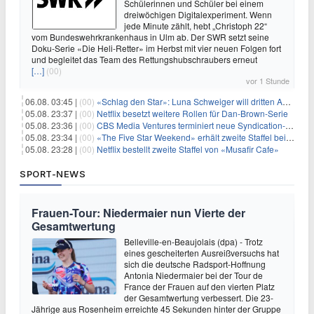
Schülerinnen und Schüler bei einem
dreiwöchigen Digitalexperiment. Wenn
jede Minute zählt, hebt „Christoph 22“
vom Bundeswehrkrankenhaus in Ulm ab. Der SWR setzt seine
Doku-Serie «Die Heli-Retter» im Herbst mit vier neuen Folgen fort
und begleitet das Team des Rettungshubschraubers erneut
[…]
(00)
vor 1 Stunde
06.08. 03:45 |
(00)
«Schlag den Star»: Luna Schweiger will dritten Anlauf nutzen
05.08. 23:37 |
(00)
Netflix besetzt weitere Rollen für Dan-Brown-Serie
05.08. 23:36 |
(00)
CBS Media Ventures terminiert neue Syndication-Formate
05.08. 23:34 |
(00)
«The Five Star Weekend» erhält zweite Staffel bei Peacock
05.08. 23:28 |
(00)
Netflix bestellt zweite Staffel von «Musafir Cafe»
SPORT-NEWS
Frauen-Tour: Niedermaier nun Vierte der
Gesamtwertung
Belleville-en-Beaujolais (dpa) - Trotz
eines gescheiterten Ausreißversuchs hat
sich die deutsche Radsport-Hoffnung
Antonia Niedermaier bei der Tour de
France der Frauen auf den vierten Platz
der Gesamtwertung verbessert. Die 23-
Jährige aus Rosenheim erreichte 45 Sekunden hinter der Gruppe