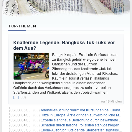
TOP-THEMEN
Knatternde Legende: Bangkoks Tuk-Tuks vor
dem Aus?
Bangkok (dpa) - Es ist ein Geräusch, das
zu Bangkok gehört wie goldene Tempel,
Garküchen und der Duft von
Zitronengras: das knatternde «tuk-tuk-
tuk» der dreirädrigen Motorrad-Rikschas.
Kaum ein Tourist verlässt Thailands
Hauptstadt, ohne wenigstens einmal in einem der offenen
Gefährte durch das Verkehrschaos gerast zu sein – vorbei an
Straßenständen und Wolkenkratzern, den tropisch-warmen
[…]
(00)
vor 18 Minuten
06.08. 05:00 |
(00)
Adenauer-Stiftung warnt vor Kürzungen bei Globaler Gesundheit
06.08. 04:30 |
(00)
Hitze in Europa: Ärzte dringen auf verbindliche Maßnahmen
06.08. 04:00 |
(00)
Experte sieht neue Bedrohung durch bewaffnete Drohnen
06.08. 04:00 |
(00)
Schaden durch falsche Polizisten stark gestiegen
06.08. 03:05 |
(00)
Ebola-Ausbruch: Steigende Sterberaten signalisieren dringenden Bedarf an verbesserter Gesundheitsinfrastruktur