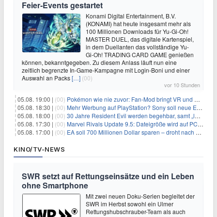
Feier‑Events gestartet
Konami Digital Entertainment, B.V.
(KONAMI) hat heute insgesamt mehr als
100 Millionen Downloads für Yu-Gi-Oh!
MASTER DUEL, das digitale Kartenspiel,
in dem Duellanten das vollständige Yu-
Gi-Oh! TRADING CARD GAME genießen
können, bekanntgegeben. Zu diesem Anlass läuft nun eine
zeitlich begrenzte In-Game-Kampagne mit Login-Boni und einer
Auswahl an Packs
[…]
(00)
vor 10 Stunden
05.08. 19:00 |
(00)
Pokémon wie nie zuvor: Fan-Mod bringt VR und Ego-Perspektive nach Kanto
05.08. 18:30 |
(00)
Mehr Werbung auf PlayStation? Sony soll neue Einnahmequellen prüfen
05.08. 18:00 |
(00)
30 Jahre Resident Evil werden begehbar, samt „lebensgroßem Leon“
05.08. 17:30 |
(00)
Marvel Rivals Update 9.5: Dateigröße wird auf PC und Konsolen deutlich reduziert
05.08. 17:00 |
(00)
EA soll 700 Millionen Dollar sparen – droht nach der Übernahme die nächste Entlassungswelle?
KINO/TV-NEWS
SWR setzt auf Rettungseinsätze und ein Leben
ohne Smartphone
Mit zwei neuen Doku-Serien begleitet der
SWR im Herbst sowohl ein Ulmer
Rettungshubschrauber-Team als auch