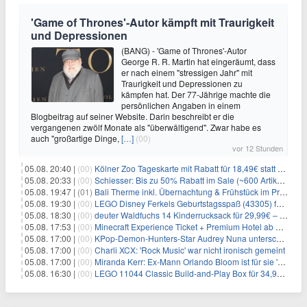
'Game of Thrones'-Autor kämpft mit Traurigkeit
und Depressionen
(BANG) - 'Game of Thrones'-Autor
George R. R. Martin hat eingeräumt, dass
er nach einem "stressigen Jahr" mit
Traurigkeit und Depressionen zu
kämpfen hat. Der 77-Jährige machte die
persönlichen Angaben in einem
Blogbeitrag auf seiner Website. Darin beschreibt er die
vergangenen zwölf Monate als "überwältigend". Zwar habe es
auch "großartige Dinge,
[…]
(00)
vor 12 Stunden
05.08. 20:40 |
(00)
Kölner Zoo Tageskarte mit Rabatt für 18,49€ statt 29,50€ – einlösbar bis Dezember
05.08. 20:33 |
(00)
Schiesser: Bis zu 50% Rabatt im Sale (~600 Artikel zur Auswahl)
05.08. 19:47 |
(01)
Bali Therme inkl. Übernachtung & Frühstück im Premium Hotel (Bad Oeynhausen) ab 89€ p.P.
05.08. 19:30 |
(00)
LEGO Disney Ferkels Geburtstagsspaß (43305) für 29,10€
05.08. 18:30 |
(00)
deuter Waldfuchs 14 Kinderrucksack für 29,99€ – Amber-maple
05.08. 17:53 |
(00)
Minecraft Experience Ticket + Premium Hotel ab 59€ p.P.
05.08. 17:00 |
(00)
KPop-Demon-Hunters-Star Audrey Nuna unterschreibt bei Republic Records
05.08. 17:00 |
(00)
Charli XCX: 'Rock Music' war nicht ironisch gemeint
05.08. 17:00 |
(00)
Miranda Kerr: Ex-Mann Orlando Bloom ist für sie 'wie ein Bruder'
05.08. 16:30 |
(00)
LEGO 11044 Classic Build-and-Play Box für 34,99€ – 750 Teile