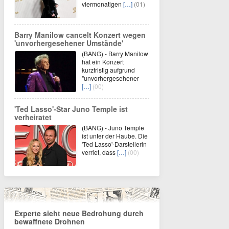
viermonatigen
[…]
(01)
Barry Manilow cancelt Konzert wegen
'unvorhergesehener Umstände'
(BANG) - Barry Manilow
hat ein Konzert
kurzfristig aufgrund
"unvorhergesehener
[…]
(00)
'Ted Lasso'-Star Juno Temple ist
verheiratet
(BANG) - Juno Temple
ist unter der Haube. Die
'Ted Lasso'-Darstellerin
verriet, dass
[…]
(00)
Experte sieht neue Bedrohung durch
bewaffnete Drohnen