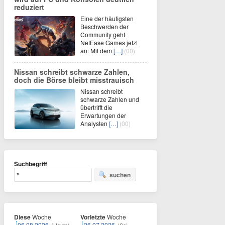
reduziert
Eine der häufigsten
Beschwerden der
Community geht
NetEase Games jetzt
an: Mit dem
[…]
(00)
Nissan schreibt schwarze Zahlen,
doch die Börse bleibt misstrauisch
Nissan schreibt
schwarze Zahlen und
übertrifft die
Erwartungen der
Analysten
[…]
(00)
Suchbegriff
suchen
Diese
Woche
Vorletzte
Woche
06.08.2026
26.07.2026