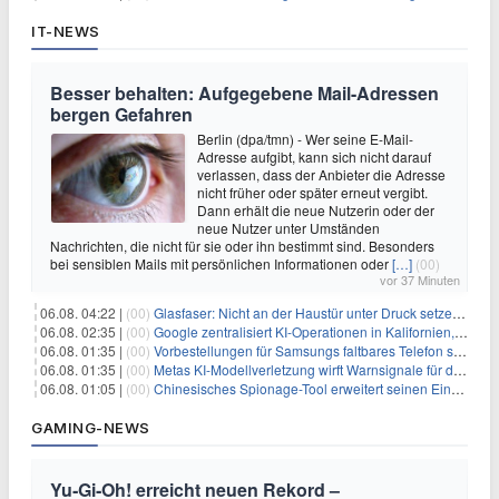
IT-NEWS
Besser behalten: Aufgegebene Mail-Adressen
bergen Gefahren
Berlin (dpa/tmn) - Wer seine E-Mail-
Adresse aufgibt, kann sich nicht darauf
verlassen, dass der Anbieter die Adresse
nicht früher oder später erneut vergibt.
Dann erhält die neue Nutzerin oder der
neue Nutzer unter Umständen
Nachrichten, die nicht für sie oder ihn bestimmt sind. Besonders
bei sensiblen Mails mit persönlichen Informationen oder
[…]
(00)
vor 37 Minuten
06.08. 04:22 |
(00)
Glasfaser: Nicht an der Haustür unter Druck setzen lassen
06.08. 02:35 |
(00)
Google zentralisiert KI-Operationen in Kalifornien, um Rivale Anthropic und OpenAI zu überholen
06.08. 01:35 |
(00)
Vorbestellungen für Samsungs faltbares Telefon steigen um 30 % in einem wettbewerbsintensiven Markt
06.08. 01:35 |
(00)
Metas KI-Modellverletzung wirft Warnsignale für die Technologieaufsicht auf
06.08. 01:05 |
(00)
Chinesisches Spionage-Tool erweitert seinen Einfluss auf 13 Länder und weckt Sicherheitsbedenken
GAMING-NEWS
Yu‑Gi‑Oh! erreicht neuen Rekord –