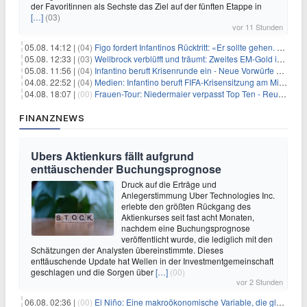
der Favoritinnen als Sechste das Ziel auf der fünften Etappe in
[…]
(03)
vor 11 Stunden
05.08. 14:12 |
(04)
Figo fordert Infantinos Rücktritt: «Er sollte gehen. Jetzt»
05.08. 12:33 |
(03)
Wellbrock verblüfft und träumt: Zweites EM-Gold in Paris
05.08. 11:56 |
(04)
Infantino beruft Krisenrunde ein - Neue Vorwürfe gegen FIFA
04.08. 22:52 |
(04)
Medien: Infantino beruft FIFA-Krisensitzung am Mittwoch ein
04.08. 18:07 |
(00)
Frauen-Tour: Niedermaier verpasst Top Ten - Reusser siegt
FINANZNEWS
Ubers Aktienkurs fällt aufgrund
enttäuschender Buchungsprognose
Druck auf die Erträge und
Anlegerstimmung Uber Technologies Inc.
erlebte den größten Rückgang des
Aktienkurses seit fast acht Monaten,
nachdem eine Buchungsprognose
veröffentlicht wurde, die lediglich mit den
Schätzungen der Analysten übereinstimmte. Dieses
enttäuschende Update hat Wellen in der Investmentgemeinschaft
geschlagen und die Sorgen über
[…]
(00)
vor 2 Stunden
06.08. 02:36 |
(00)
El Niño: Eine makroökonomische Variable, die globale Wirtschaftslandschaften umgestaltet