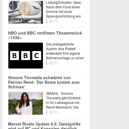
Leipzig/Dresden (dpa) -
Nach dem Fund einer
Drohne mit einer
Sprengvorrichtung am
[…]
(00)
HBO und BBC verfilmen Theaterstück
«1536»
Die preisgekrönte
Autorin Ava Pickett
entwickelt ihre eigene
Bühnenvorlage zu einer
[…]
(00)
Simone Thomalla schwärmt von
Partner René: 'Der Beste kommt zum
Schluss'
(BANG) - Simone
Thomalla gibt Einblick
in ihr Liebesglück mit
René Marchand. Die
[…]
(00)
Marvel Rivals Update 9.5: Dateigröße
wird auf PC und Konsolen deutlich