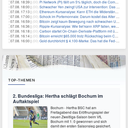
07.08. 18:39 |
(00)
Pi Network (PI) fällt um 5% täglich, doch die Community bleibt optimistisch
07.08. 18:00 |
(00)
Schwacher Yen zwingt USA zur Intervention: Das größte Risiko seit 15 Jahren
07.08. 17:13 |
(00)
Ethereum-Kursanalyse: Kann ETH die Widerstände der gleitenden Durchschnitte überwinden?
07.08. 17:00 |
(00)
Schock im Portemonnaie: Darum kostet das Alter deutlich mehr als Sie denken
07.08. 16:59 |
(00)
Bitcoin zeigt kaum Bewegung nach schwachen US-Arbeitsmarktdaten, Fed-Zinserhöhungschancen sinken auf 44%
07.08. 16:36 |
(00)
Ripple-Kursanalyse: Wie tief kann XRP fallen, wenn die $1-Unterstützung am Wochenende verloren geht?
07.08. 16:18 |
(00)
Carbon startet On-Chain-Derivate-Plattform mit über 950 Märkten in einem Konto
07.08. 16:14 |
(00)
Bitcoin erreicht $65.000 trotz Rückschlag beim CLARITY Act und fehlendem US-Iran-Abkommen
07.08. 16:00 |
(00)
Gold durchbricht $ 4.100-Marke: Das hat die Fed-Entscheidung ausgelöst
TOP-THEMEN
2. Bundesliga: Hertha schlägt Bochum im
Auftaktspiel
Bochum - Hertha BSC hat am
Freitagabend das Eröffnungsspiel der
neuen Zweitliga-Saison beim VfL
Bochum mit 1: 0 gewonnen und sich
damit den ersten Saisonsieg gesichert.