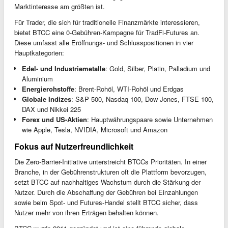
Marktinteresse am größten ist.
Für Trader, die sich für traditionelle Finanzmärkte interessieren,
bietet BTCC eine 0-Gebühren-Kampagne für TradFi-Futures an.
Diese umfasst alle Eröffnungs- und Schlusspositionen in vier
Hauptkategorien:
Edel- und Industriemetalle
: Gold, Silber, Platin, Palladium und
Aluminium
Energierohstoffe
: Brent-Rohöl, WTI-Rohöl und Erdgas
Globale Indizes
: S&P 500, Nasdaq 100, Dow Jones, FTSE 100,
DAX und Nikkei 225
Forex und US-Aktien
: Hauptwährungspaare sowie Unternehmen
wie Apple, Tesla, NVIDIA, Microsoft und Amazon
Fokus auf Nutzerfreundlichkeit
Die Zero-Barrier-Initiative unterstreicht BTCCs Prioritäten. In einer
Branche, in der Gebührenstrukturen oft die Plattform bevorzugen,
setzt BTCC auf nachhaltiges Wachstum durch die Stärkung der
Nutzer. Durch die Abschaffung der Gebühren bei Einzahlungen
sowie beim Spot- und Futures-Handel stellt BTCC sicher, dass
Nutzer mehr von ihren Erträgen behalten können.