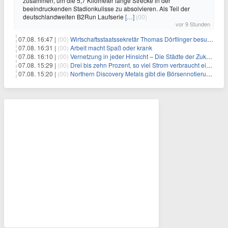
zusammen, um die 5,7 Kilometer lange Strecke in der
beeindruckenden Stadionkulisse zu absolvieren. Als Teil der
deutschlandweiten B2Run Laufserie
[…]
(00)
vor 9 Stunden
07.08. 16:47 |
(00)
Wirtschaftsstaatssekretär Thomas Dörflinger besucht Handwerksbetrieb im Kammerbezirk Freiburg
07.08. 16:31 |
(00)
Arbeit macht Spaß oder krank
07.08. 16:10 |
(00)
Vernetzung in jeder Hinsicht – Die Städte der Zukunft sind grün-blau
07.08. 15:29 |
(00)
Drei bis zehn Prozent, so viel Strom verbraucht ein Aufzug im Gebäude
07.08. 15:20 |
(00)
Northern Discovery Metals gibt die Börsennotierung an der Frankfurter Wertpapierbörse bekannt