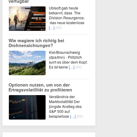
verfügbar
Ubisoft gab heute
bekannt, dass The
Division Resurgence,
das neue kostenlose
[…]
(00)
Wie reagiere ich richtig bei
Drohnensichtungen?
Kiel/Braunschweig
(dpa/tmn) - Plötzlich
surrt es über dem Kopf:
Es ist keine
[…]
(00)
Optionen nutzen, um von der
Ertragsvolatilität zu profitieren
Verständnis der
Marktvolatilität Der
jüngste Anstieg des
S&P 500 auf
beispiellose
[…]
(00)