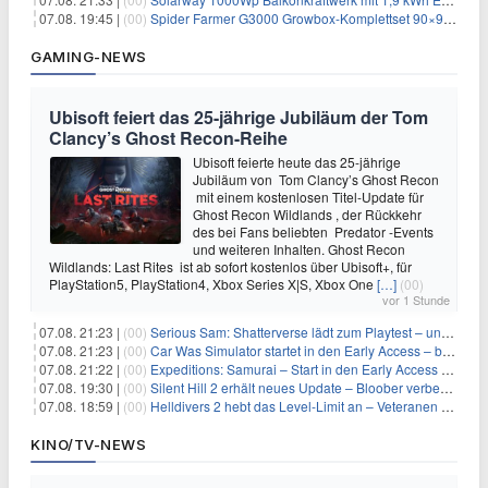
07.08. 19:45 |
(00)
Spider Farmer G3000 Growbox-Komplettset 90×90×180 cm für 379,99€
GAMING-NEWS
Ubisoft feiert das 25-jährige Jubiläum der Tom
Clancy’s Ghost Recon-Reihe
Ubisoft feierte heute das 25-jährige
Jubiläum von Tom Clancy’s Ghost Recon
mit einem kostenlosen Titel-Update für
Ghost Recon Wildlands , der Rückkehr
des bei Fans beliebten Predator -Events
und weiteren Inhalten. Ghost Recon
Wildlands: Last Rites ist ab sofort kostenlos über Ubisoft+, für
PlayStation5, PlayStation4, Xbox Series X|S, Xbox One
[…]
(00)
vor 1 Stunde
07.08. 21:23 |
(00)
Serious Sam: Shatterverse lädt zum Playtest – und erscheint schon bald!
07.08. 21:23 |
(00)
Car Was Simulator startet in den Early Access – bald gehts los!
07.08. 21:22 |
(00)
Expeditions: Samurai – Start in den Early Access ab heute im feudalen Japan
07.08. 19:30 |
(00)
Silent Hill 2 erhält neues Update – Bloober verbessert Grafik und Performance
07.08. 18:59 |
(00)
Helldivers 2 hebt das Level-Limit an – Veteranen können endlich weiter aufsteigen
KINO/TV-NEWS