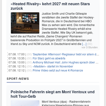
«Heated Rivalry» kehrt 2027 mit neuen Stars
zurück
Justice Smith und Charlie Gillespie
verstärken die zweite Staffel der Hockey-
Romanze, die in Deutschland bei HBO
Max zu sehen sein wird. Die romantische
Dramaserie Heated Rivalry erhält eine
zweite Staffel. Wie Sky UK bekannt gab,
kehrt die auf Rachel Reids „Game Changers“-Romanen
basierende Produktion im Frühjahr 2027 in Großbritannien und
Irland zu Sky und NOW zurück. In Deutschland wird die
[…]
(00)
vor 3 Stunden
07.08. 17:00 |
(00)
'September Afternoon'-Regisseur liebt vor allem die 'Banalität' in seinen Filmen
07.08. 13:35 |
(00)
Für Starz geht es abwärts
07.08. 13:00 |
(00)
Anthony Michael Hall: John Hughes sprach über eine Fortsetzung von 'The Breakfast Club'
07.08. 12:15 |
(00)
«Madden» startet im November
07.08. 12:12 |
(00)
Prime Video setzt auf neue K-Romanze
SPORT-NEWS
Polnische Fahrerin siegt am Mont Ventoux und
holt Tour-Gelb
Mont Ventoux (dpa) - Radrennfahrerin
Katarzyna Niewiadoma-Phinney aus