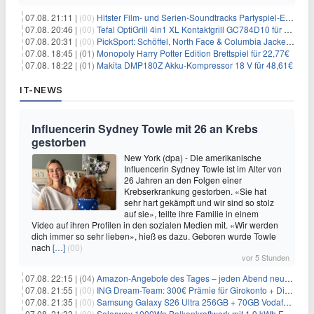
07.08. 21:11 |
(00)
Hitster Film- und Serien-Soundtracks Partyspiel-Erweiterung für 6,99€
07.08. 20:46 |
(00)
Tefal OptiGrill 4in1 XL Kontaktgrill GC784D10 für 239,99€
07.08. 20:31 |
(00)
PickSport: Schöffel, North Face & Columbia Jacken ab 39,60€
07.08. 18:45 |
(01)
Monopoly Harry Potter Edition Brettspiel für 22,77€
07.08. 18:22 |
(01)
Makita DMP180Z Akku-Kompressor 18 V für 48,61€
IT-NEWS
Influencerin Sydney Towle mit 26 an Krebs
gestorben
New York (dpa) - Die amerikanische
Influencerin Sydney Towle ist im Alter von
26 Jahren an den Folgen einer
Krebserkrankung gestorben. «Sie hat
sehr hart gekämpft und wir sind so stolz
auf sie», teilte ihre Familie in einem
Video auf ihren Profilen in den sozialen Medien mit. «Wir werden
dich immer so sehr lieben», hieß es dazu. Geboren wurde Towle
nach
[…]
(00)
vor 5 Stunden
07.08. 22:15 |
(04)
Amazon-Angebote des Tages – jeden Abend neue Deals zum Stöbern
07.08. 21:55 |
(00)
ING Dream-Team: 300€ Prämie für Girokonto + Direkt-Depot
07.08. 21:35 |
(00)
Samsung Galaxy S26 Ultra 256GB + 70GB Vodafone-Netz für 34,99€/Monat (effektiv 4,74€/Monat)
07.08. 21:33 |
(00)
Solarway 1000Wp Balkonkraftwerk mit 1,9 kWh EcoFlow-Speicher für 719€ + 30€ Filial-Gutschein