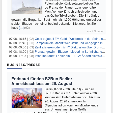
Polen hat die Königsetappe bei der Tour
de France der Frauen zum legendären
Mont Ventoux für sich entschieden und
das Gelbe Trikot erobert. Die 31-Jährige
gewann die Bergankunft auf mehr als 1.900 Höhenmetern bei der
siebten Etappe nach einer beeindruckenden Kletterpartie. Sie
hatte
[…]
(02)
vor 4 Stunden
07.08. 16:15 |
(02)
Gose bejubelt EM-Gold - Wellbrock in der Seine ausgebremst
07.08. 11:46 |
(00)
Kampf um die Macht: Wer ist für und wer gegen Infantino?
07.08. 09:50 |
(03)
Zentralisieren oder nicht? Diskussion über Drohnenabwehr
06.08. 18:00 |
(02)
Pienaar gewinnt Etappe - Lippert im Sprint chancenlos
06.08. 17:05 |
(08)
Infantino räumt Fehler ein - UEFA: Ändert nichts an Boykott
BUSINESS/PRESSE
Endspurt für den B2Run Berlin:
Anmeldeschluss am 26. August
Berlin, 07.08.2026 (lifePR) - Für den
B2Run Berlin am 16. September 2026
können sich Unternehmen noch bis zum
26. August 2026 anmelden. Im
Olympiastadion kommen Mitarbeitende
aus Unternehmen jeder Größe