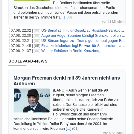
Die Berliner bestimmten über weite
Strecken das Geschehen einer zunächst chancenarmen Partie
und belohnten sich noch vor der Pause mit dem entscheidenden
Treffer. In der 39. Minute traf
[…]
(00)
vor 11 Minuten
07.08. 22:32 |
(00)
US-Senat stimmt für Gesetz zu Russland-Sanktionen
07.08. 22:30 |
(00)
Auge um Auge: Spanien kündigt Grenzkontrollen zu Italien an
07.08. 22:21 |
(00)
US-Börsen legen zu - Trump geht erneut gegen Fed-Gouverneurin vor
07.08. 21:45 |
(05)
Finanzministerium legt Entwurf für Steuerreform ab 2027 vor
07.08. 21:37 |
(00)
Wieder Schüsse in Berlin-Kreuzberg
BOULEVARD-NEWS
Morgan Freeman denkt mit 89 Jahren nicht ans
Aufhören
(BANG) - Auch wenn er auf die 90
zugeht, denkt Morgan Freeman
überhaupt nicht daran, sich zur Ruhe zu
setzen. Der Schauspieler blickt auf eine
äußerst erfolgreiche Karriere in
Hollywood zurück und übernahm
zahlreiche ikonische Rollen – darunter seine Oscar-prämierte
Darstellung in 'Million Dollar Baby' aus dem Jahr 2004. Im
kommenden Juni wird Freeman
[…]
(01)
vor 5 Stunden