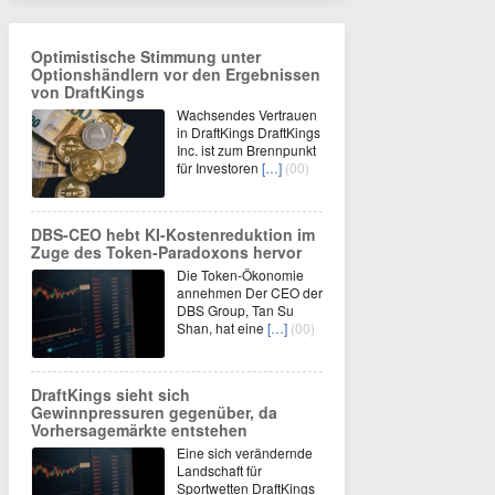
Optimistische Stimmung unter
Optionshändlern vor den Ergebnissen
von DraftKings
Wachsendes Vertrauen
in DraftKings DraftKings
Inc. ist zum Brennpunkt
für Investoren
[…]
(00)
DBS-CEO hebt KI-Kostenreduktion im
Zuge des Token-Paradoxons hervor
Die Token-Ökonomie
annehmen Der CEO der
DBS Group, Tan Su
Shan, hat eine
[…]
(00)
DraftKings sieht sich
Gewinnpressuren gegenüber, da
Vorhersagemärkte entstehen
Eine sich verändernde
Landschaft für
Sportwetten DraftKings