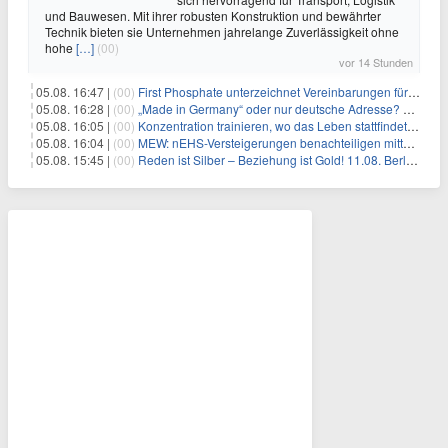
und Bauwesen. Mit ihrer robusten Konstruktion und bewährter
Technik bieten sie Unternehmen jahrelange Zuverlässigkeit ohne
hohe
[…]
(00)
vor 14 Stunden
05.08. 16:47 |
(00)
First Phosphate unterzeichnet Vereinbarungen für nicht zu refundierende Zuwendungen in Höhe von 4,84 Mio. $ von der kanadischen Regierung für Straßeninfrastruktur und Stromübertragungsleitungen
05.08. 16:28 |
(00)
„Made in Germany“ oder nur deutsche Adresse? So erkennen Sie, wo Ihre Leiterplatten wirklich gefertigt werden
05.08. 16:05 |
(00)
Konzentration trainieren, wo das Leben stattfindet: Mobile EEG-Technologie bringt Neurofeedback in den Alltag
05.08. 16:04 |
(00)
MEW: nEHS-Versteigerungen benachteiligen mittelständische Unternehmen
05.08. 15:45 |
(00)
Reden ist Silber – Beziehung ist Gold! 11.08. Berlin – 18:30 Uhr