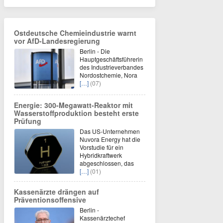
Ostdeutsche Chemieindustrie warnt
vor AfD-Landesregierung
Berlin - Die
Hauptgeschäftsführerin
des Industrieverbandes
Nordostchemie, Nora
[…]
(07)
Energie: 300-Megawatt-Reaktor mit
Wasserstoffproduktion besteht erste
Prüfung
Das US-Unternehmen
Nuvora Energy hat die
Vorstudie für ein
Hybridkraftwerk
abgeschlossen, das
[…]
(01)
Kassenärzte drängen auf
Präventionsoffensive
Berlin -
Kassenärztechef