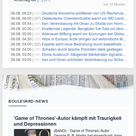
vor 14 Minuten
06.08. 06:23 |
(00)
Deutsche Konzerne profitieren von US-Rechenzentrums-Boom
06.08. 06:00 |
(07)
Ostdeutsche Chemieindustrie warnt vor AfD-Landesregierung
06.08. 05:54 |
(00)
Iran: Vereinbarung mit Oman zu Straße von Hormus fast fertig
06.08. 05:30 |
(00)
Knatternde Legende: Bangkoks Tuk-Tuks vor dem Aus?
06.08. 05:00 |
(00)
Adenauer-Stiftung warnt vor Kürzungen bei Globaler Gesundheit
06.08. 04:30 |
(00)
Hitze in Europa: Ärzte dringen auf verbindliche Maßnahmen
06.08. 04:00 |
(02)
Experte sieht neue Bedrohung durch bewaffnete Drohnen
06.08. 04:00 |
(00)
Schaden durch falsche Polizisten stark gestiegen
06.08. 03:05 |
(00)
Ebola-Ausbruch: Steigende Sterberaten signalisieren dringenden Bedarf an verbesserter Gesundheitsinfrastruktur
06.08. 03:05 |
(00)
Iran und Oman schließen Vereinbarung zur Sicherung des Schiffsverkehrs durch die Straße von Hormuz
BOULEVARD-NEWS
'Game of Thrones'-Autor kämpft mit Traurigkeit
und Depressionen
(BANG) - 'Game of Thrones'-Autor
George R. R. Martin hat eingeräumt, dass