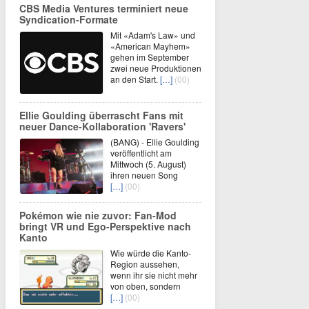
CBS Media Ventures terminiert neue
Syndication-Formate
Mit «Adam's Law» und
«American Mayhem»
gehen im September
zwei neue Produktionen
an den Start.
[…]
(00)
Ellie Goulding überrascht Fans mit
neuer Dance-Kollaboration 'Ravers'
(BANG) - Ellie Goulding
veröffentlicht am
Mittwoch (5. August)
ihren neuen Song
[…]
(00)
Pokémon wie nie zuvor: Fan-Mod
bringt VR und Ego-Perspektive nach
Kanto
Wie würde die Kanto-
Region aussehen,
wenn ihr sie nicht mehr
von oben, sondern
[…]
(00)