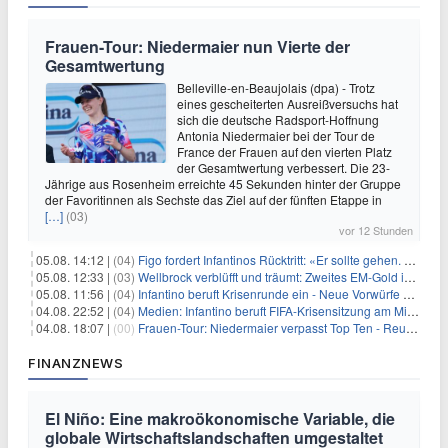
Frauen-Tour: Niedermaier nun Vierte der
Gesamtwertung
Belleville-en-Beaujolais (dpa) - Trotz
eines gescheiterten Ausreißversuchs hat
sich die deutsche Radsport-Hoffnung
Antonia Niedermaier bei der Tour de
France der Frauen auf den vierten Platz
der Gesamtwertung verbessert. Die 23-
Jährige aus Rosenheim erreichte 45 Sekunden hinter der Gruppe
der Favoritinnen als Sechste das Ziel auf der fünften Etappe in
[…]
(03)
vor 12 Stunden
05.08. 14:12 |
(04)
Figo fordert Infantinos Rücktritt: «Er sollte gehen. Jetzt»
05.08. 12:33 |
(03)
Wellbrock verblüfft und träumt: Zweites EM-Gold in Paris
05.08. 11:56 |
(04)
Infantino beruft Krisenrunde ein - Neue Vorwürfe gegen FIFA
04.08. 22:52 |
(04)
Medien: Infantino beruft FIFA-Krisensitzung am Mittwoch ein
04.08. 18:07 |
(00)
Frauen-Tour: Niedermaier verpasst Top Ten - Reusser siegt
FINANZNEWS
El Niño: Eine makroökonomische Variable, die
globale Wirtschaftslandschaften umgestaltet