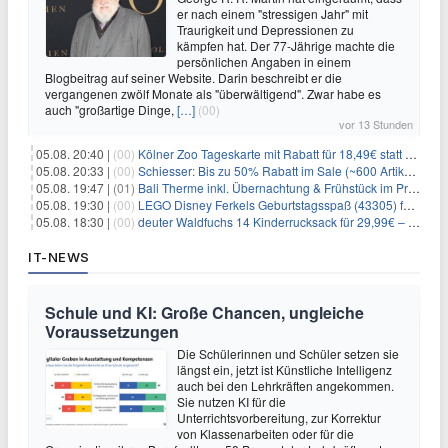
er nach einem "stressigen Jahr" mit
Traurigkeit und Depressionen zu
kämpfen hat. Der 77-Jährige machte die
persönlichen Angaben in einem
Blogbeitrag auf seiner Website. Darin beschreibt er die
vergangenen zwölf Monate als "überwältigend". Zwar habe es
auch "großartige Dinge,
[…]
(00)
vor 13 Stunden
05.08. 20:40 |
(00)
Kölner Zoo Tageskarte mit Rabatt für 18,49€ statt 29,50€ – einlösbar bis Dezember
05.08. 20:33 |
(00)
Schiesser: Bis zu 50% Rabatt im Sale (~600 Artikel zur Auswahl)
05.08. 19:47 |
(01)
Bali Therme inkl. Übernachtung & Frühstück im Premium Hotel (Bad Oeynhausen) ab 89€ p.P.
05.08. 19:30 |
(00)
LEGO Disney Ferkels Geburtstagsspaß (43305) für 29,10€
05.08. 18:30 |
(00)
deuter Waldfuchs 14 Kinderrucksack für 29,99€ – Amber-maple
IT-NEWS
Schule und KI: Große Chancen, ungleiche
Voraussetzungen
Die Schülerinnen und Schüler setzen sie
längst ein, jetzt ist Künstliche Intelligenz
auch bei den Lehrkräften angekommen.
Sie nutzen KI für die
Unterrichtsvorbereitung, zur Korrektur
von Klassenarbeiten oder für die