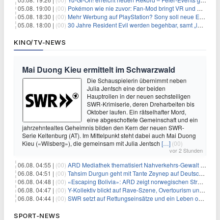
05.08. 19:00 |
(00)
Pokémon wie nie zuvor: Fan-Mod bringt VR und Ego-Perspektive nach Kanto
05.08. 18:30 |
(00)
Mehr Werbung auf PlayStation? Sony soll neue Einnahmequellen prüfen
05.08. 18:00 |
(00)
30 Jahre Resident Evil werden begehbar, samt „lebensgroßem Leon“
KINO/TV-NEWS
Mai Duong Kieu ermittelt im Schwarzwald
Die Schauspielerin übernimmt neben
Julia Jentsch eine der beiden
Hauptrollen in der neuen sechsteiligen
SWR-Krimiserie, deren Dreharbeiten bis
Oktober laufen. Ein rätselhafter Mord,
eine abgeschottete Gemeinschaft und ein
jahrzehntealtes Geheimnis bilden den Kern der neuen SWR-
Serie Keltenburg (AT). Im Mittelpunkt steht dabei auch Mai Duong
Kieu («Wilsberg»), die gemeinsam mit Julia Jentsch
[…]
(00)
vor 2 Stunden
06.08. 04:55 |
(00)
ARD Mediathek thematisiert Nahverkehrs-Gewalt und Soldatinnen
06.08. 04:51 |
(00)
Tahsim Durgun geht mit Tante Zeynep auf Deutschlandreise
06.08. 04:48 |
(00)
«Escaping Bolivia»: ARD zeigt norwegischen Streaminghit
06.08. 04:47 |
(00)
Y-Kollektiv blickt auf Rave-Szene, Overtourism und Pokémon-Kult
06.08. 04:44 |
(00)
SWR setzt auf Rettungseinsätze und ein Leben ohne Smartphone
SPORT-NEWS