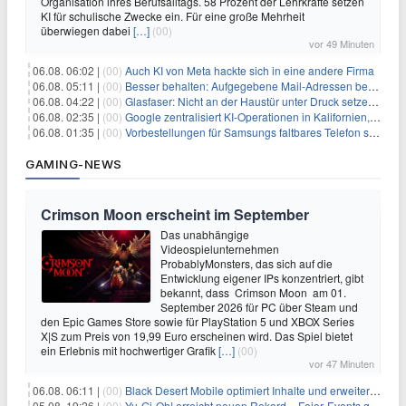
Organisation ihres Berufsalltags. 58 Prozent der Lehrkräfte setzen
KI für schulische Zwecke ein. Für eine große Mehrheit
überwiegen dabei
[…]
(00)
vor 49 Minuten
06.08. 06:02 |
(00)
Auch KI von Meta hackte sich in eine andere Firma
06.08. 05:11 |
(00)
Besser behalten: Aufgegebene Mail-Adressen bergen Gefahren
06.08. 04:22 |
(00)
Glasfaser: Nicht an der Haustür unter Druck setzen lassen
06.08. 02:35 |
(00)
Google zentralisiert KI-Operationen in Kalifornien, um Rivale Anthropic und OpenAI zu überholen
06.08. 01:35 |
(00)
Vorbestellungen für Samsungs faltbares Telefon steigen um 30 % in einem wettbewerbsintensiven Markt
GAMING-NEWS
Crimson Moon erscheint im September
Das unabhängige
Videospielunternehmen
ProbablyMonsters, das sich auf die
Entwicklung eigener IPs konzentriert, gibt
bekannt, dass Crimson Moon am 01.
September 2026 für PC über Steam und
den Epic Games Store sowie für PlayStation 5 und XBOX Series
X|S zum Preis von 19,99 Euro erscheinen wird. Das Spiel bietet
ein Erlebnis mit hochwertiger Grafik
[…]
(00)
vor 47 Minuten
06.08. 06:11 |
(00)
Black Desert Mobile optimiert Inhalte und erweitert Treasure Access
05.08. 19:26 |
(00)
Yu‑Gi‑Oh! erreicht neuen Rekord – Feier‑Events gestartet