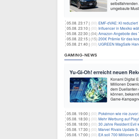
selbstfahrenden 
umgebaute Musta
05.08. 23:17 |
(00)
EMF-dVAE: KI reduziert
05.08. 23:10 |
(00)
Influencer in Mexiko wä
05.08. 22:30 |
(04)
Amazon-Angebote des T
05.08. 22:15 |
(15)
200€ Prämie für das kos
05.08. 21:40 |
(00)
UGREEN MagSafe Handyh
GAMING-NEWS
Yu‑Gi‑Oh! erreicht neuen Reko
Konami Digital E
Millionen Downlo
dem Duellanten
können, bekanntg
Game-Kampagne 
05.08. 19:00 |
(00)
Pokémon wie nie zuvor:
05.08. 18:30 |
(00)
Mehr Werbung auf PlayS
05.08. 18:00 |
(00)
30 Jahre Resident Evil
05.08. 17:30 |
(00)
Marvel Rivals Update 9.
05.08. 17:00 |
(00)
EA soll 700 Millionen Do