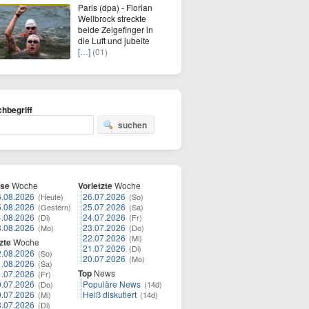
Paris (dpa) - Florian
Wellbrock streckte
beide Zeigefinger in
die Luft und jubelte
[…]
(01)
hbegriff
suchen
ese
Woche
Vorletzte
Woche
6.08.2026
26.07.2026
(Heute)
(So)
5.08.2026
25.07.2026
(Gestern)
(Sa)
4.08.2026
24.07.2026
(Di)
(Fr)
3.08.2026
23.07.2026
(Mo)
(Do)
22.07.2026
(Mi)
zte
Woche
21.07.2026
(Di)
2.08.2026
(So)
20.07.2026
(Mo)
1.08.2026
(Sa)
Top
News
1.07.2026
(Fr)
0.07.2026
Populäre News
(Do)
(14d)
9.07.2026
Heiß diskutiert
(Mi)
(14d)
8.07.2026
(Di)