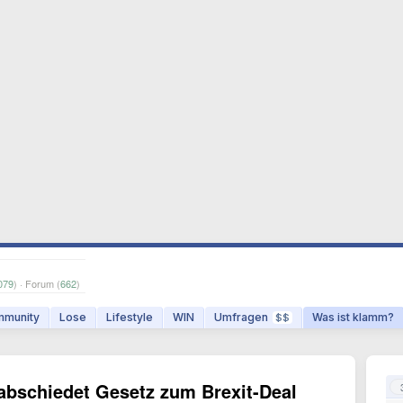
079
) · Forum (
662
)
munity
Lose
Lifestyle
WIN
Umfragen
Was ist klamm?
$$
abschiedet Gesetz zum Brexit-Deal