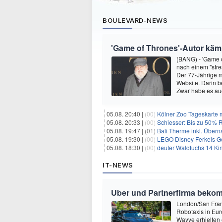
BOULEVARD-NEWS
'Game of Thrones'-Autor kämp
(BANG) - 'Game o
nach einem "stre
Der 77-Jährige m
Website. Darin b
Zwar habe es au
05.08. 20:40 |
(00)
Kölner Zoo Tageskarte m
05.08. 20:33 |
(00)
Schiesser: Bis zu 50% R
05.08. 19:47 |
(01)
Bali Therme inkl. Übern
05.08. 19:30 |
(00)
LEGO Disney Ferkels Ge
05.08. 18:30 |
(00)
deuter Waldfuchs 14 Ki
IT-NEWS
Uber und Partnerfirma beko
London/San Franc
Robotaxis in Eur
Wayve erhielten 