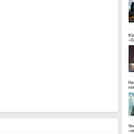
Kl
«G
Ha
ni
Ve
«m