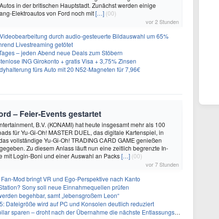
Autos in der britischen Hauptstadt. Zunächst werden einige
ng-Elektroautos von Ford noch mit
[…]
(00)
vor 2 Stunden
 Videobearbeitung durch audio-gesteuerte Bildauswahl um 65%
hrend Livestreaming getötet
ages – jeden Abend neue Deals zum Stöbern
tenlose ING Girokonto + gratis Visa + 3,75% Zinsen
alterung fürs Auto mit 20 N52-Magneten für 7,96€
rd – Feier‑Events gestartet
ntertainment, B.V. (KONAMI) hat heute insgesamt mehr als 100
ads für Yu-Gi-Oh! MASTER DUEL, das digitale Kartenspiel, in
 das vollständige Yu-Gi-Oh! TRADING CARD GAME genießen
egeben. Zu diesem Anlass läuft nun eine zeitlich begrenzte In-
mit Login-Boni und einer Auswahl an Packs
[…]
(00)
vor 7 Stunden
 Fan-Mod bringt VR und Ego-Perspektive nach Kanto
tation? Sony soll neue Einnahmequellen prüfen
 werden begehbar, samt „lebensgroßem Leon“
5: Dateigröße wird auf PC und Konsolen deutlich reduziert
llar sparen – droht nach der Übernahme die nächste Entlassungswelle?