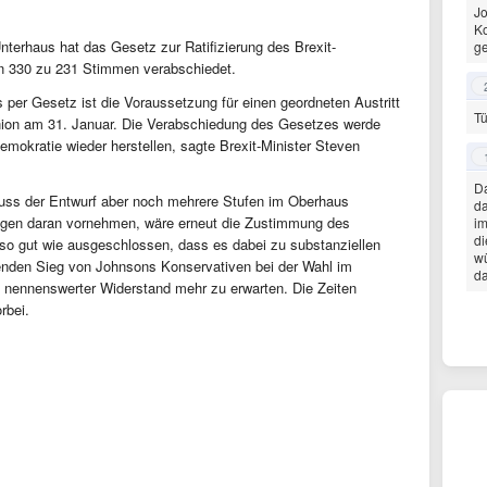
Jo
K
nterhaus hat das Gesetz zur Ratifizierung des Brexit-
ge
n 330 zu 231 Stimmen verabschiedet.
 per Gesetz ist die Voraussetzung für einen geordneten Austritt
Tü
nion am 31. Januar. Die Verabschiedung des Gesetzes werde
emokratie wieder herstellen, sagte Brexit-Minister Steven
Da
muss der Entwurf aber noch mehrere Stufen im Oberhaus
da
ungen daran vornehmen, wäre erneut die Zustimmung des
im
di
s so gut wie ausgeschlossen, dass es dabei zu substanziellen
wü
nden Sieg von Johnsons Konservativen bei der Wahl im
da
 nennenswerter Widerstand mehr zu erwarten. Die Zeiten
rbei.