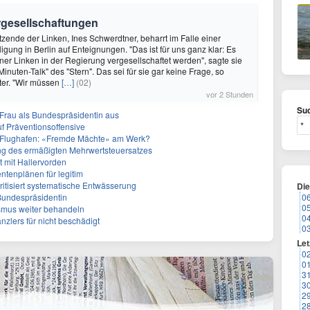
ergesellschaftungen
itzende der Linken, Ines Schwerdtner, beharrt im Falle einer
igung in Berlin auf Enteignungen. "Das ist für uns ganz klar: Es
iner Linken in der Regierung vergesellschaftet werden", sagte sie
nuten-Talk" des "Stern". Das sei für sie gar keine Frage, so
ter. "Wir müssen
[…]
(02)
vor 2 Stunden
Suc
r Frau als Bundespräsidentin aus
f Präventionsoffensive
 Flughafen: «Fremde Mächte» am Werk?
ffung des ermäßigten Mehrwertsteuersatzes
tt mit Hallervorden
entenplänen für legitim
itisiert systematische Entwässerung
Di
 Bundespräsidentin
0
0
smus weiter behandeln
0
anzlers für nicht beschädigt
0
Let
0
0
3
3
2
2