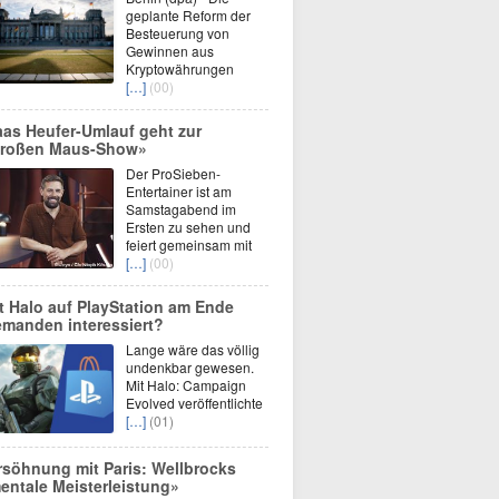
geplante Reform der
Besteuerung von
Gewinnen aus
Kryptowährungen
[…]
(00)
aas Heufer-Umlauf geht zur
roßen Maus-Show»
Der ProSieben-
Entertainer ist am
Samstagabend im
Ersten zu sehen und
feiert gemeinsam mit
[…]
(00)
t Halo auf PlayStation am Ende
emanden interessiert?
Lange wäre das völlig
undenkbar gewesen.
Mit Halo: Campaign
Evolved veröffentlichte
[…]
(01)
rsöhnung mit Paris: Wellbrocks
entale Meisterleistung»