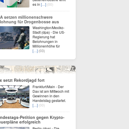
es in
[…]
(00)
A setzen millionenschwere
lohnung für Drogenbosse aus
Washington/Mexiko-
Stadt (dpa) - Die US-
Regierung hat
Belohnungen in
Millionenhöhe für
[…]
(03)
x setzt Rekordjagd fort
Frankfurt/Main - Der
Dax ist am Mittwoch mit
Gewinnen in den
Handelstag gestartet.
[…]
(00)
ndestags-Petition gegen Krypto-
euerpläne erfolgreich
Berlin (dpa) - Die