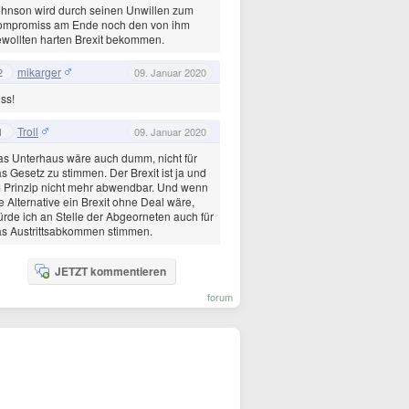
hnson wird durch seinen Unwillen zum
ompromiss am Ende noch den von ihm
wollten harten Brexit bekommen.
mikarger
2
09. Januar 2020
ss!
Troll
1
09. Januar 2020
s Unterhaus wäre auch dumm, nicht für
s Gesetz zu stimmen. Der Brexit ist ja und
 Prinzip nicht mehr abwendbar. Und wenn
e Alternative ein Brexit ohne Deal wäre,
rde ich an Stelle der Abgeorneten auch für
s Austrittsabkommen stimmen.
JETZT kommentieren
forum