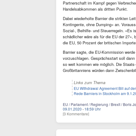
Partnerschaft im Kampf gegen Verbrechen
Handelsabkommen als dritten Punkt.
Dabei wiederholte Barnier die strikten L
Kontingente, ohne Dumping» an. Vorauss
Sozial-, Beihilfe- und Steuerregeln. «Es i
schädlicher wäre als für die EU der 27», b
die EU, 50 Prozent der britischen Import
Barnier sagte, die EU-Kommission werde 
vorzuschlagen. Gesprächsstart soll dann
so weit kommen wie möglich. Die Staats-
Großbritanniens würden dann Zwischenbil
Links zum Thema
EU Withdrawal Agreement Bill auf de
Rede Barniers in Stockholm am 9.1.
EU / Parlament / Regierung / Brexit / Boris 
09.01.2020
·
18:59 Uhr
[3 Kommentare]