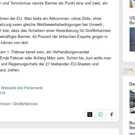
 und Terrorismus nannte Barnier als Punkt eins und zwei, ein
US
eitlinien der EU. Man biete ein Abkommen «ohne Zölle, ohne
Be
etzung seien gleiche Wettbewerbsbedingungen bei Umwelt-,
st klar, dass das Scheitern einer Vereinbarung für Großbritannien
ekräftigte Barnier. 43 Prozent der britischen Exporte gingen in
e kämen von dort.
am 1. Februar bereit sein, ein Verhandlungsmandat
 Ende Februar oder Anfang März sein. Schon bis Juni wolle man
 und Regierungschefs der 27 bleibenden EU-Staaten und
anz ziehen.
Da
r Webseite des Parlaments
2019
Johnson / Großbritannien
Bu
St