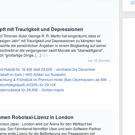
2
ft mit Traurigkeit und Depressionen
f Thrones'-Autor George R. R. Martin hat eingeräumt, dass er
ssigen Jahr" mit Traurigkeit und Depressionen zu kämpfen hat.
achte die persönlichen Angaben in einem Blogbeitrag auf seiner
eschreibt er die vergangenen zwölf Monate als "überwältigend".
ch "großartige Dinge,
[…]
(00)
vor 10 Stunden
it Rabatt für 18,49€ statt 29,50€ – einlösbar bis Dezember
abatt im Sale (~600 Artikel zur Auswahl)
achtung & Frühstück im Premium Hotel (Bad Oeynhausen) ab 89€ p.P.
burtstagsspaß (43305) für 29,10€
nderrucksack für 29,99€ – Amber-maple
mmen Robotaxi-Lizenz in London
isco (dpa) - London wird zur Arena für den Wettlauf bei
opa. Der Fahrdienst-Vermittler Uber und sein Software-Partner
eine erste Lizenz für die Beförderung von Passagieren mit