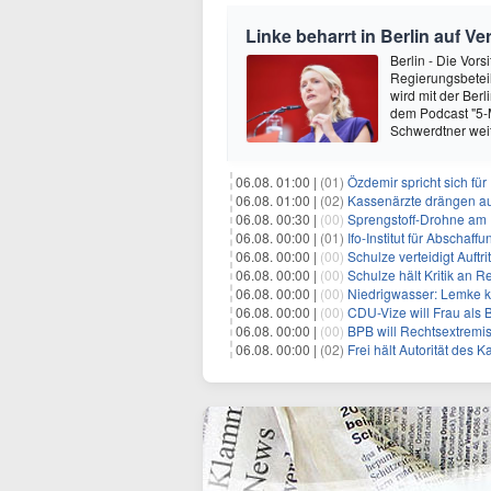
Linke beharrt in Berlin auf V
Berlin - Die Vors
Regierungsbeteil
wird mit der Berl
dem Podcast "5-Mi
Schwerdtner wei
06.08. 01:00 |
(01)
Özdemir spricht sich fü
06.08. 01:00 |
(02)
Kassenärzte drängen au
06.08. 00:30 |
(00)
Sprengstoff-Drohne am
06.08. 00:00 |
(01)
Ifo-Institut für Abscha
06.08. 00:00 |
(00)
Schulze verteidigt Auftri
06.08. 00:00 |
(00)
Schulze hält Kritik an R
06.08. 00:00 |
(00)
Niedrigwasser: Lemke kr
06.08. 00:00 |
(00)
CDU-Vize will Frau als
06.08. 00:00 |
(00)
BPB will Rechtsextremi
06.08. 00:00 |
(02)
Frei hält Autorität des K