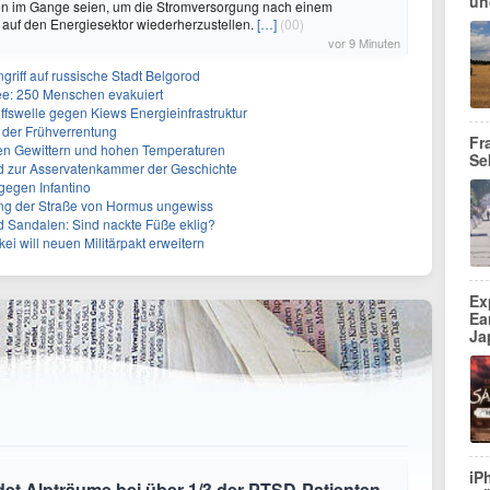
un
en im Gange seien, um die Stromversorgung nach einem
 auf den Energiesektor wiederherzustellen.
[…]
(00)
vor 9 Minuten
ngriff auf russische Stadt Belgorod
e: 250 Menschen evakuiert
ffswelle gegen Kiews Energieinfrastruktur
 der Frühverrentung
Fr
en Gewittern und hohen Temperaturen
Se
 zur Asservatenkammer der Geschichte
gegen Infantino
ng der Straße von Hormus ungewiss
d Sandalen: Sind nackte Füße eklig?
kei will neuen Militärpakt erweitern
Ex
Ea
Ja
iP
et Alpträume bei über 1/3 der PTSD-Patienten