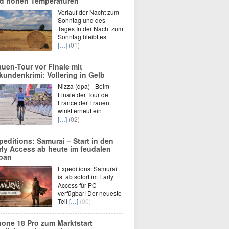
d hohen Temperaturen
Verlauf der Nacht zum
Sonntag und des
Tages In der Nacht zum
Sonntag bleibt es
[…]
(01)
auen-Tour vor Finale mit
kundenkrimi: Vollering in Gelb
Nizza (dpa) - Beim
Finale der Tour de
France der Frauen
winkt erneut ein
[…]
(02)
peditions: Samurai – Start in den
rly Access ab heute im feudalen
pan
Expeditions: Samurai
ist ab sofort im Early
Access für PC
verfügbar! Der neueste
Teil
[…]
(00)
hone 18 Pro zum Marktstart