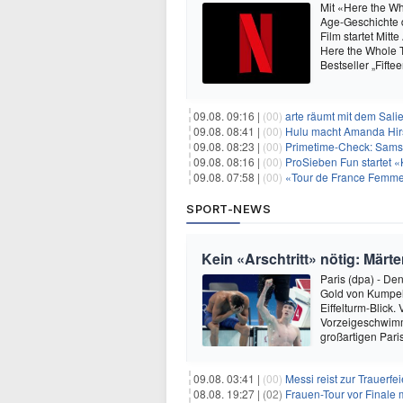
Mit «Here the Wh
Age-Geschichte d
Film startet Mitt
Here the Whole Ti
Bestseller „Fift
09.08. 09:16 |
(00)
arte räumt mit dem Sali
09.08. 08:41 |
(00)
Hulu macht Amanda Hirs
09.08. 08:23 |
(00)
Primetime-Check: Samst
09.08. 08:16 |
(00)
ProSieben Fun startet «
09.08. 07:58 |
(00)
«Tour de France Femmes
SPORT-NEWS
Kein «Arschtritt» nötig: Mär
Paris (dpa) - De
Gold von Kumpel
Eiffelturm-Blick
Vorzeigeschwimm
großartigen Par
09.08. 03:41 |
(00)
Messi reist zur Trauerfe
08.08. 19:27 |
(02)
Frauen-Tour vor Finale 