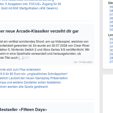
Di
: 5 Ausgaben inkl. FOCUS+ Zugang für 5€
0
e Gold mit 60€ Startguthaben (45€ Gewinn)
0
0
0
0
0
0
er neue Arcade-Klassiker verzeiht dir gar
Let
0
ist ein vertikal scrollendes Shoot-‚em-up-Videospiel, welches von
0
. entwickelt geworden ist. Es wurde am 30.07.2026 von Clear River
3
ation 5, Nintendo Switch 2 und Xbox Series X/S veröffentlicht. Wir
3
eim in eine Spielhalle verwandelt und herausgefunden, ob
2
de-Titel auch
[…]
(00)
2
2
vor 14 Stunden
önnte sich zum Flop entwickeln
A 6 für 80 Euro ein „unglaubliches Schnäppchen“
geblich Laufzeit der neuen Gameplay-Präsentation
Impa und weitere Darsteller sollen feststehen
ahren werden alle Spiele gestreamt
 Bestseller «Fifteen Days»