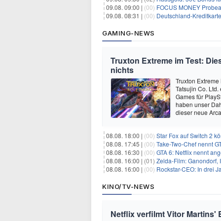
09.08. 09:00 |
(00)
FOCUS MONEY Probeabo
09.08. 08:31 |
(00)
Deutschland-Kreditkart
GAMING-NEWS
Truxton Extreme im Test: Dies
nichts
Truxton Extreme 
Tatsujin Co. Ltd
Games für PlaySt
haben unser Dah
dieser neue Arca
08.08. 18:00 |
(00)
Star Fox auf Switch 2 k
08.08. 17:45 |
(00)
Take-Two-Chef nennt GT
08.08. 16:30 |
(00)
GTA 6: Netflix nennt an
08.08. 16:00 |
(01)
Zelda-Film: Ganondorf, 
08.08. 16:00 |
(00)
Rockstar-CEO: In drei J
KINO/TV-NEWS
Netflix verfilmt Vitor Martins'