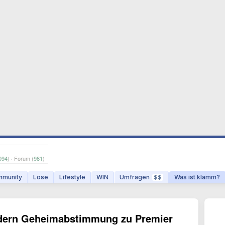
094
) · Forum (
981
)
munity
Lose
Lifestyle
WIN
Umfragen
Was ist klamm?
$$
ordern Geheimabstimmung zu Premier