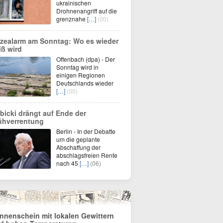
ukrainischen
Drohnenangriff auf die
grenznahe
[…]
(00)
tzealarm am Sonntag: Wo es wieder
iß wird
Offenbach (dpa) - Der
Sonntag wird in
einigen Regionen
Deutschlands wieder
[…]
(00)
bicki drängt auf Ende der
ühverrentung
Berlin - In der Debatte
um die geplante
Abschaffung der
abschlagsfreien Rente
nach 45
[…]
(06)
nnenschein mit lokalen Gewittern