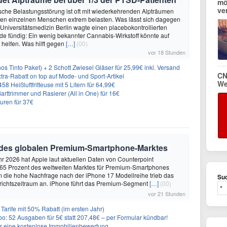
mö
ve
sche Belastungsstörung ist oft mit wiederkehrenden Alpträumen
den einzelnen Menschen extrem belasten. Was lässt sich dagegen
 Universitätsmedizin Berlin wagte einen placebokontrollierten
e fündig: Ein wenig bekannter Cannabis-Wirkstoff könnte auf
helfen. Was hilft gegen
[…]
(00)
vor 18 Stunden
os Tinto Paket) + 2 Schott Zwiesel Gläser für 25,99€ inkl. Versand
CN
ra-Rabatt on top auf Mode- und Sport-Artikel
We
8 Heißluftfritteuse mit 5 Litern für 64,99€
 Barttrimmer und Rasierer (All in One) für 16€
uren für 37€
 des globalen Premium-Smartphone-Marktes
hr 2026 hat Apple laut aktuellen Daten von Counterpoint
 65 Prozent des weltweiten Marktes für Premium-Smartphones
em die hohe Nachfrage nach der iPhone 17 Modellreihe trieb das
Suc
ichtszeitraum an. iPhone führt das Premium-Segment
[…]
(00)
vor 21 Stunden
Tarife mit 50% Rabatt (im ersten Jahr)
o: 52 Ausgaben für 5€ statt 207,48€ – per Formular kündbar!
r eine kostenlose Immobilienbewertung