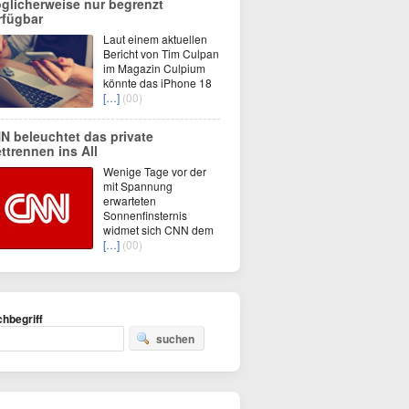
glicherweise nur begrenzt
rfügbar
Laut einem aktuellen
Bericht von Tim Culpan
im Magazin Culpium
könnte das iPhone 18
[…]
(00)
N beleuchtet das private
ttrennen ins All
Wenige Tage vor der
mit Spannung
erwarteten
Sonnenfinsternis
widmet sich CNN dem
[…]
(00)
hbegriff
suchen