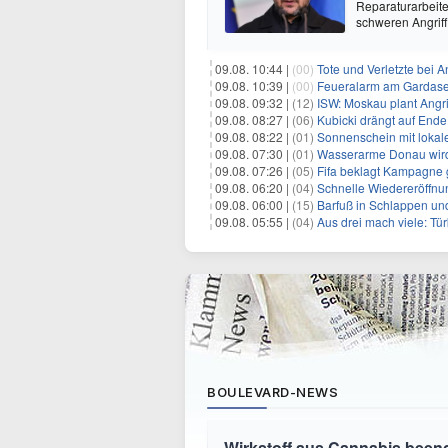
Reparaturarbeit
schweren Angriff
09.08. 10:44 |
(00)
Tote und Verletzte bei A
09.08. 10:39 |
(00)
Feueralarm am Gardase
09.08. 09:32 |
(12)
ISW: Moskau plant Angri
09.08. 08:27 |
(06)
Kubicki drängt auf Ende
09.08. 08:22 |
(01)
Sonnenschein mit lokal
09.08. 07:30 |
(01)
Wasserarme Donau wird
09.08. 07:26 |
(05)
Fifa beklagt Kampagne 
09.08. 06:20 |
(04)
Schnelle Wiedereröffnu
09.08. 06:00 |
(15)
Barfuß in Schlappen un
09.08. 05:55 |
(04)
Aus drei mach viele: Tür
BOULEVARD-NEWS
Wirkstoff aus Cannabis beend