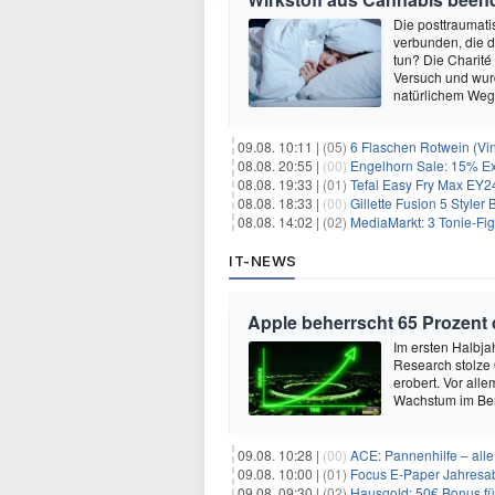
Die posttraumati
verbunden, die 
tun? Die Charité
Versuch und wurd
natürlichem Weg 
09.08. 10:11 |
(05)
6 Flaschen Rotwein (Vin
08.08. 20:55 |
(00)
Engelhorn Sale: 15% Ext
08.08. 19:33 |
(01)
Tefal Easy Fry Max EY245
08.08. 18:33 |
(00)
Gillette Fusion 5 Styler
08.08. 14:02 |
(02)
MediaMarkt: 3 Tonie-Fig
IT-NEWS
Apple beherrscht 65 Prozent
Im ersten Halbja
Research stolze
erobert. Vor all
Wachstum im Ber
09.08. 10:28 |
(00)
ACE: Pannenhilfe – alle 
09.08. 10:00 |
(01)
Focus E-Paper Jahresab
09.08. 09:30 |
(02)
Hausgold: 50€ Bonus fü