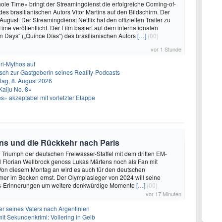
ole Time» bringt der Streamingdienst die erfolgreiche Coming-of-
es brasilianischen Autors Vitor Martins auf den Bildschirm. Der
e August. Der Streamingdienst Netflix hat den offiziellen Trailer zu
me veröffentlicht. Der Film basiert auf dem internationalen
een Days“ („Quince Días“) des brasilianischen Autors
[…]
(00)
vor 1 Stunde
eri-Mythos auf
ch zur Gastgeberin seines Reality-Podcasts
ag, 8. August 2026
Kaiju No. 8»
» akzeptabel mit vorletzter Etappe
tens und die Rückkehr nach Paris
n Triumph der deutschen Freiwasser-Staffel mit dem dritten EM-
 Florian Wellbrock genoss Lukas Märtens noch als Fan mit
. Von diesem Montag an wird es auch für den deutschen
er im Becken ernst. Der Olympiasieger von 2024 will seine
is-Erinnerungen um weitere denkwürdige Momente
[…]
(00)
vor 17 Minuten
ier seines Vaters nach Argentinien
mit Sekundenkrimi: Vollering in Gelb