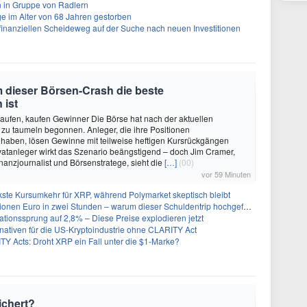
ien in Gruppe von Radlern
ge im Alter von 68 Jahren gestorben
 finanziellen Scheideweg auf der Suche nach neuen Investitionen
 dieser Börsen-Crash die beste
 ist
aufen, kaufen Gewinner Die Börse hat nach der aktuellen
zu taumeln begonnen. Anleger, die ihre Positionen
haben, lösen Gewinne mit teilweise heftigen Kursrückgängen
rivatanleger wirkt das Szenario beängstigend – doch Jim Cramer,
nanzjournalist und Börsenstratege, sieht die
[…]
(00)
vor 59 Minuten
kste Kursumkehr für XRP, während Polymarket skeptisch bleibt
nen Euro in zwei Stunden – warum dieser Schuldentrip hochgefährlich wird
lationssprung auf 2,8% – Diese Preise explodieren jetzt
ernativen für die US-Kryptoindustrie ohne CLARITY Act
Y Acts: Droht XRP ein Fall unter die $1-Marke?
ichert?