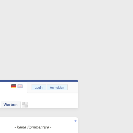
Login
Anmelden
Werben
- keine Kommentare -