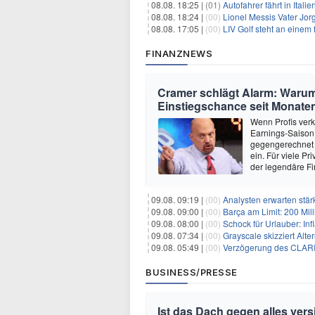
08.08. 18:25 |
(01)
Autofahrer fährt in Ital
08.08. 18:24 |
(00)
Lionel Messis Vater Jor
08.08. 17:05 |
(00)
LIV Golf steht an einem
FINANZNEWS
Cramer schlägt Alarm: Warum
Einstiegschance seit Monaten
Wenn Profis verk
Earnings-Saison 
gegengerechnet 
ein. Für viele P
der legendäre Fi
09.08. 09:19 |
(00)
Analysten erwarten stär
09.08. 09:00 |
(00)
Barça am Limit: 200 Millio
09.08. 08:00 |
(00)
Schock für Urlauber: Inf
09.08. 07:34 |
(00)
Grayscale skizziert Alt
09.08. 05:49 |
(00)
Verzögerung des CLARIT
BUSINESS/PRESSE
Ist das Dach gegen alles vers