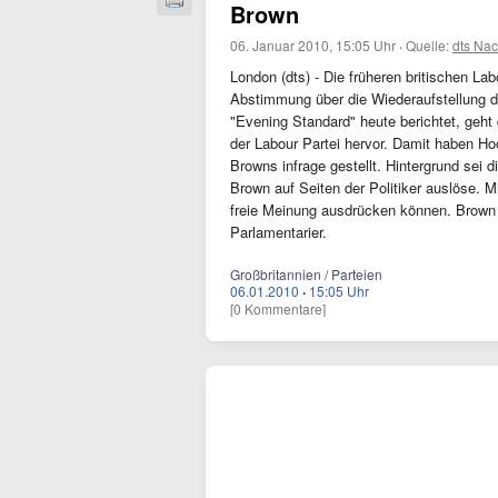
Brown
06. Januar 2010, 15:05 Uhr
·
Quelle:
dts Nac
London (dts) - Die früheren britischen La
Abstimmung über die Wiederaufstellung d
"Evening Standard" heute berichtet, geht
der Labour Partei hervor. Damit haben Hoo
Browns infrage gestellt. Hintergrund sei d
Brown auf Seiten der Politiker auslöse. 
freie Meinung ausdrücken können. Brown ste
Parlamentarier.
Großbritannien / Parteien
06.01.2010
·
15:05 Uhr
[0 Kommentare]