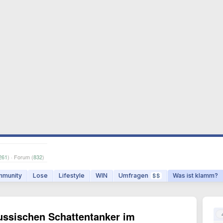
261
) · Forum (
832
)
munity
Lose
Lifestyle
WIN
Umfragen
Was ist klamm?
$$
ussischen Schattentanker im