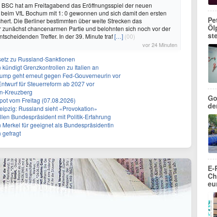
 BSC hat am Freitagabend das Eröffnungsspiel der neuen
 beim VfL Bochum mit 1: 0 gewonnen und sich damit den ersten
Pe
hert. Die Berliner bestimmten über weite Strecken das
Öl
 zunächst chancenarmen Partie und belohnten sich noch vor der
st
tscheidenden Treffer. In der 39. Minute traf
[…]
(00)
vor 24 Minuten
setz zu Russland-Sanktionen
ündigt Grenzkontrollen zu Italien an
rump geht erneut gegen Fed-Gouverneurin vor
Entwurf für Steuerreform ab 2027 vor
in-Kreuzberg
Go
ot vom Freitag (07.08.2026)
de
eipzig: Russland sieht «Provokation»
len Bundespräsident mit Politik-Erfahrung
n Merkel für geeignet als Bundespräsidentin
 gefragt
E-
Ch
eu