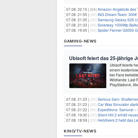
07.08. 22:15 |
(04)
Amazon-Angebote des T
07.08. 21:55 |
(00)
ING Dream-Team: 300€ P
07.08. 21:35 |
(00)
Samsung Galaxy S26 Ultra
07.08. 21:33 |
(00)
Solarway 1000Wp Balkonkr
07.08. 19:45 |
(00)
Spider Farmer G3000 G
GAMING-NEWS
Ubisoft feiert das 25-jährig
Ubisoft feierte 
einem kostenlose
bei Fans beliebt
Wildlands: Last R
PlayStation4, X
07.08. 21:23 |
(00)
Serious Sam: Shatterver
07.08. 21:23 |
(00)
Car Was Simulator starte
07.08. 21:22 |
(00)
Expeditions: Samurai – 
07.08. 19:30 |
(00)
Silent Hill 2 erhält ne
07.08. 18:59 |
(00)
Helldivers 2 hebt das L
KINO/TV-NEWS