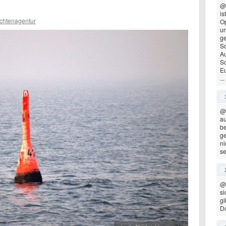
@
is
ichtenagentur
Op
un
ge
Sc
Au
Sc
E
...
@
au
be
ge
ni
se
@
si
gi
D