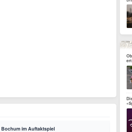
Ob
er
Di
«S
t Bochum im Auftaktspiel