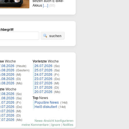
setzen auch E-Bike-
Akkus
[…]
(00)
hbegriff
suchen
ese
Woche
Vorletzte
Woche
7.08.2026
26.07.2026
(Heute)
(So)
6.08.2026
25.07.2026
(Gestern)
(Sa)
5.08.2026
24.07.2026
(Mi)
(Fr)
4.08.2026
23.07.2026
(Di)
(Do)
3.08.2026
22.07.2026
(Mo)
(Mi)
21.07.2026
(Di)
zte
Woche
20.07.2026
(Mo)
2.08.2026
(So)
Top
News
1.08.2026
(Sa)
1.07.2026
Populäre News
(Fr)
(14d)
0.07.2026
Heiß diskutiert
(Do)
(14d)
9.07.2026
(Mi)
8.07.2026
(Di)
7.07.2026
(Mo)
News-Ansicht konfigurieren
meine Kommentare
|
Ignore
|
Notifies