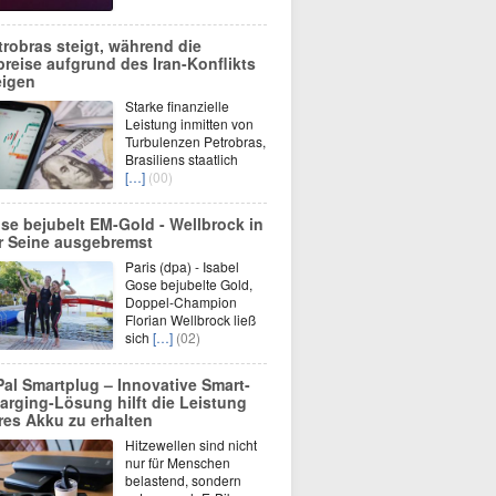
trobras steigt, während die
preise aufgrund des Iran-Konflikts
eigen
Starke finanzielle
Leistung inmitten von
Turbulenzen Petrobras,
Brasiliens staatlich
[…]
(00)
se bejubelt EM-Gold - Wellbrock in
r Seine ausgebremst
Paris (dpa) - Isabel
Gose bejubelte Gold,
Doppel-Champion
Florian Wellbrock ließ
sich
[…]
(02)
Pal Smartplug – Innovative Smart-
arging-Lösung hilft die Leistung
res Akku zu erhalten
Hitzewellen sind nicht
nur für Menschen
belastend, sondern