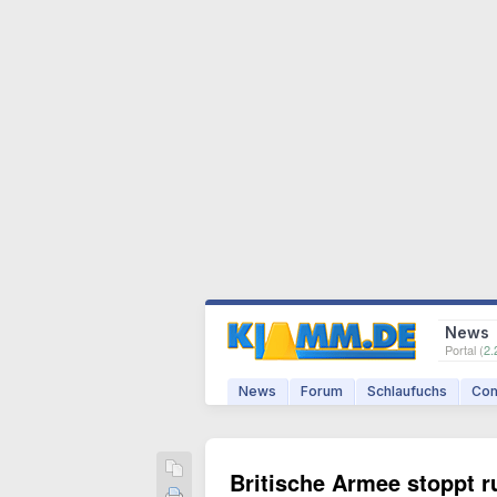
News
Portal (
2.
News
Forum
Schlaufuchs
Com
Britische Armee stoppt r