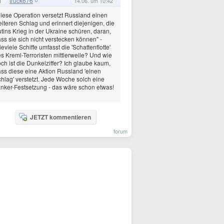
truck676
1
14.06. um 10:42
iese Operation versetzt Russland einen
iteren Schlag und erinnert diejenigen, die
tins Krieg in der Ukraine schüren, daran,
ss sie sich nicht verstecken können" -
eviele Schiffe umfasst die 'Schattenflotte'
s Kreml-Terroristen mittlerweile? Und wie
ch ist die Dunkelziffer? Ich glaube kaum,
ss diese eine Aktion Russland 'einen
hlag' verstetzt. Jede Woche solch eine
nker-Festsetzung - das wäre schon etwas!

JETZT kommentieren
forum