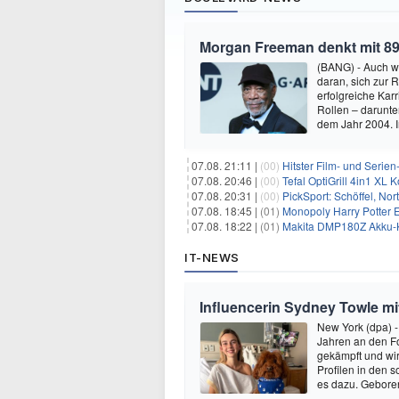
Morgan Freeman denkt mit 89
(BANG) - Auch w
daran, sich zur 
erfolgreiche Kar
Rollen – darunter
dem Jahr 2004.
07.08. 21:11 |
(00)
Hitster Film- und Serie
07.08. 20:46 |
(00)
Tefal OptiGrill 4in1 XL
07.08. 20:31 |
(00)
PickSport: Schöffel, No
07.08. 18:45 |
(01)
Monopoly Harry Potter Ed
07.08. 18:22 |
(01)
Makita DMP180Z Akku-K
IT-NEWS
Influencerin Sydney Towle mi
New York (dpa) -
Jahren an den Fo
gekämpft und wir 
Profilen in den 
es dazu. Gebore