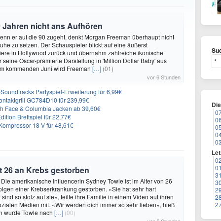
 Jahren nicht ans Aufhören
enn er auf die 90 zugeht, denkt Morgan Freeman überhaupt nicht
Ruhe zu setzen. Der Schauspieler blickt auf eine äußerst
Suc
riere in Hollywood zurück und übernahm zahlreiche ikonische
 seine Oscar-prämierte Darstellung in 'Million Dollar Baby' aus
 Im kommenden Juni wird Freeman
[…]
(01)
vor 6 Stunden
n-Soundtracks Partyspiel-Erweiterung für 6,99€
 Kontaktgrill GC784D10 für 239,99€
Di
rth Face & Columbia Jacken ab 39,60€
0
ition Brettspiel für 22,77€
0
ompressor 18 V für 48,61€
0
0
0
Let
0
0
t 26 an Krebs gestorben
3
 Die amerikanische Influencerin Sydney Towle ist im Alter von 26
3
lgen einer Krebserkrankung gestorben. «Sie hat sehr hart
2
sind so stolz auf sie», teilte ihre Familie in einem Video auf ihren
2
sozialen Medien mit. «Wir werden dich immer so sehr lieben», hieß
2
n wurde Towle nach
[…]
(00)