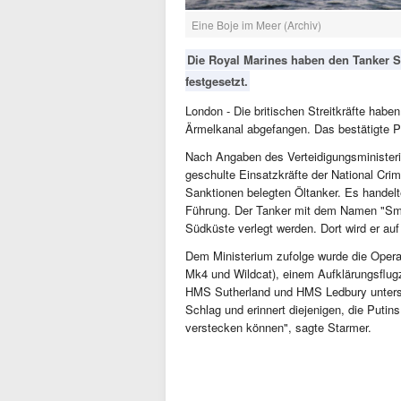
Eine Boje im Meer (Archiv)
Die Royal Marines haben den Tanker S
festgesetzt.
London - Die britischen Streitkräfte hab
Ärmelkanal abgefangen. Das bestätigte Pr
Nach Angaben des Verteidigungsminister
geschulte Einsatzkräfte der National Cr
Sanktionen belegten Öltanker. Es handelte
Führung. Der Tanker mit dem Namen "Smyrt
Südküste verlegt werden. Dort wird er au
Dem Ministerium zufolge wurde die Opera
Mk4 und Wildcat), einem Aufklärungsflug
HMS Sutherland und HMS Ledbury unterstü
Schlag und erinnert diejenigen, die Putins
verstecken können", sagte Starmer.