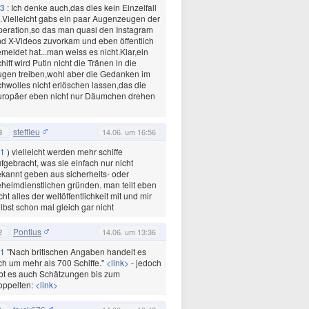
3
: Ich denke auch,das dies kein Einzelfall
t.Vielleicht gabs ein paar Augenzeugen der
eration,so das man quasi den Instagram
d X-Videos zuvorkam und eben öffentlich
meldet hat...man weiss es nicht.Klar,ein
hiff wird Putin nicht die Tränen in die
gen treiben,wohl aber die Gedanken im
hwolles nicht erlöschen lassen,das die
uropäer eben nicht nur Däumchen drehen
steffleu
3
14.06. um 16:56
1
) vielleicht werden mehr schiffe
fgebracht, was sie einfach nur nicht
kannt geben aus sicherheits- oder
heimdienstlichen gründen. man teilt eben
cht alles der weltöffentlichkeit mit und mir
lbst schon mal gleich gar nicht
Pontius
2
14.06. um 13:36
1
"Nach britischen Angaben handelt es
ch um mehr als 700 Schiffe."
<link>
- jedoch
bt es auch Schätzungen bis zum
oppelten:
<link>