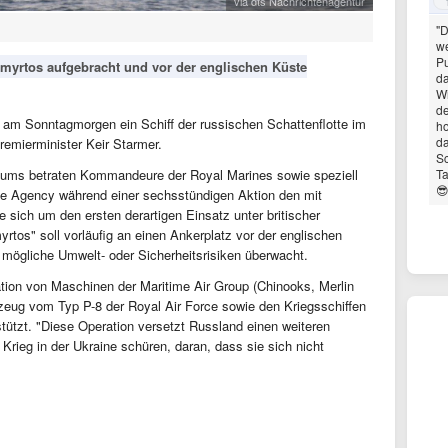
via dts Nachrichtenagentur
"D
we
Pu
myrtos aufgebracht und vor der englischen Küste
da
Wi
de
en am Sonntagmorgen ein Schiff der russischen Schattenflotte im
ho
da
emierminister Keir Starmer.
Sc
iums betraten Kommandeure der Royal Marines sowie speziell
Ta

ime Agency während einer sechsstündigen Aktion den mit
 sich um den ersten derartigen Einsatz unter britischer
os" soll vorläufig an einen Ankerplatz vor der englischen
f mögliche Umwelt- oder Sicherheitsrisiken überwacht.
tion von Maschinen der Maritime Air Group (Chinooks, Merlin
zeug vom Typ P-8 der Royal Air Force sowie den Kriegsschiffen
tzt. "Diese Operation versetzt Russland einen weiteren
 Krieg in der Ukraine schüren, daran, dass sie sich nicht