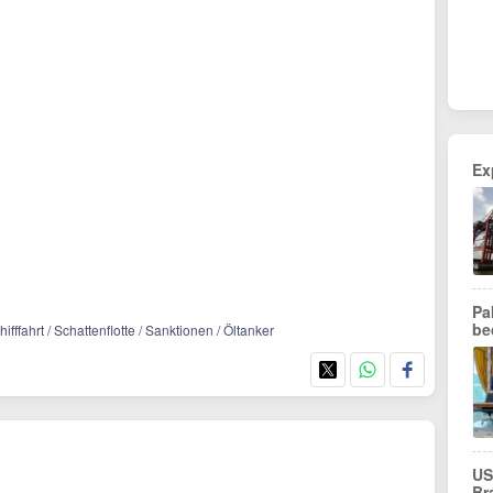
Ex
Pa
be
fffahrt / Schattenflotte / Sanktionen / Öltanker
US
Br