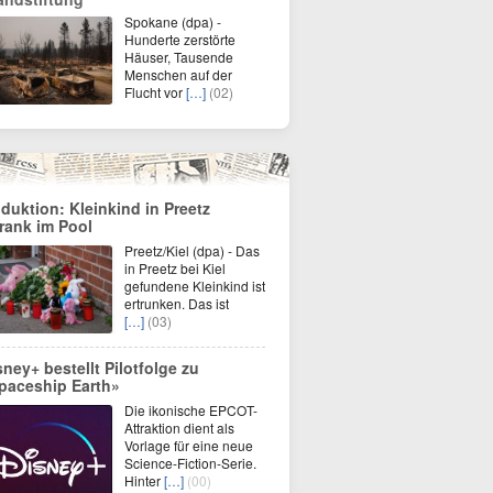
Spokane (dpa) -
Hunderte zerstörte
Häuser, Tausende
Menschen auf der
Flucht vor
[…]
(02)
duktion: Kleinkind in Preetz
trank im Pool
Preetz/Kiel (dpa) - Das
in Preetz bei Kiel
gefundene Kleinkind ist
ertrunken. Das ist
[…]
(03)
sney+ bestellt Pilotfolge zu
paceship Earth»
Die ikonische EPCOT-
Attraktion dient als
Vorlage für eine neue
Science-Fiction-Serie.
Hinter
[…]
(00)