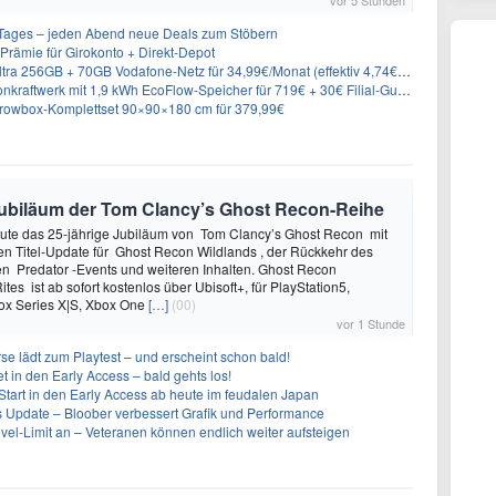
vor 5 Stunden
ages – jeden Abend neue Deals zum Stöbern
rämie für Girokonto + Direkt-Depot
 256GB + 70GB Vodafone-Netz für 34,99€/Monat (effektiv 4,74€/Monat)
aftwerk mit 1,9 kWh EcoFlow-Speicher für 719€ + 30€ Filial-Gutschein
rowbox-Komplettset 90×90×180 cm für 379,99€
e Jubiläum der Tom Clancy’s Ghost Recon-Reihe
heute das 25-jährige Jubiläum von Tom Clancy’s Ghost Recon mit
n Titel-Update für Ghost Recon Wildlands , der Rückkehr des
en Predator -Events und weiteren Inhalten. Ghost Recon
ites ist ab sofort kostenlos über Ubisoft+, für PlayStation5,
box Series X|S, Xbox One
[…]
(00)
vor 1 Stunde
se lädt zum Playtest – und erscheint schon bald!
t in den Early Access – bald gehts los!
Start in den Early Access ab heute im feudalen Japan
ues Update – Bloober verbessert Grafik und Performance
evel-Limit an – Veteranen können endlich weiter aufsteigen