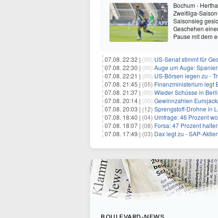
Bochum - Hertha
Zweitliga-Saison
Saisonsieg gesic
Geschehen einer
Pause mit dem en
07.08. 22:32 |
(00)
US-Senat stimmt für Ge
07.08. 22:30 |
(00)
Auge um Auge: Spanien k
07.08. 22:21 |
(00)
US-Börsen legen zu - T
07.08. 21:45 |
(05)
Finanzministerium legt 
07.08. 21:37 |
(00)
Wieder Schüsse in Berl
07.08. 20:14 |
(00)
Gewinnzahlen Eurojackp
07.08. 20:03 |
(12)
Sprengstoff-Drohne in L
07.08. 18:40 |
(04)
Umfrage: 46 Prozent wol
07.08. 18:07 |
(08)
Forsa: 47 Prozent halte
07.08. 17:49 |
(03)
Dax legt zu - SAP-Aktien
BOULEVARD-NEWS