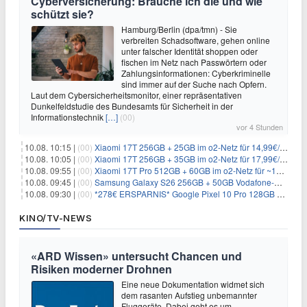
Cyberversicherung: Brauche ich die und wie
schützt sie?
Hamburg/Berlin (dpa/tmn) - Sie
verbreiten Schadsoftware, gehen online
unter falscher Identität shoppen oder
fischen im Netz nach Passwörtern oder
Zahlungsinformationen: Cyberkriminelle
sind immer auf der Suche nach Opfern.
Laut dem Cybersicherheitsmonitor, einer repräsentativen
Dunkelfeldstudie des Bundesamts für Sicherheit in der
Informationstechnik
[…]
(00)
vor 4 Stunden
10.08. 10:15 |
(00)
Xiaomi 17T 256GB + 25GB im o2-Netz für 14,99€/Monat (effektiv -4,30€/Monat)
10.08. 10:05 |
(00)
Xiaomi 17T 256GB + 35GB im o2-Netz für 17,99€/Monat (effektiv -2,47€/Monat)
10.08. 09:55 |
(00)
Xiaomi 17T Pro 512GB + 60GB im o2-Netz für ~19,99€/Monat (effektiv -7,22€/Monat)
10.08. 09:45 |
(00)
Samsung Galaxy S26 256GB + 50GB Vodafone-Netz für 19,99€/Monat (effektiv 1,26€/Monat)
10.08. 09:30 |
(00)
*278€ ERSPARNIS* Google Pixel 10 Pro 128GB + 60GB im o2-Netz für ~19,99€/Monat
KINO/TV-NEWS
«ARD Wissen» untersucht Chancen und
Risiken moderner Drohnen
Eine neue Dokumentation widmet sich
dem rasanten Aufstieg unbemannter
Fluggeräte. Dabei geht es um