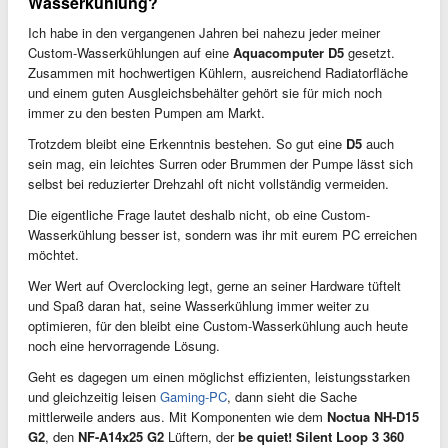
Wasserkühlung?
Ich habe in den vergangenen Jahren bei nahezu jeder meiner
Custom-Wasserkühlungen auf eine
Aquacomputer D5
gesetzt.
Zusammen mit hochwertigen Kühlern, ausreichend Radiatorfläche
und einem guten Ausgleichsbehälter gehört sie für mich noch
immer zu den besten Pumpen am Markt.
Trotzdem bleibt eine Erkenntnis bestehen. So gut eine
D5
auch
sein mag, ein leichtes Surren oder Brummen der Pumpe lässt sich
selbst bei reduzierter Drehzahl oft nicht vollständig vermeiden.
Die eigentliche Frage lautet deshalb nicht, ob eine Custom-
Wasserkühlung besser ist, sondern was ihr mit eurem PC erreichen
möchtet.
Wer Wert auf Overclocking legt, gerne an seiner Hardware tüftelt
und Spaß daran hat, seine Wasserkühlung immer weiter zu
optimieren, für den bleibt eine Custom-Wasserkühlung auch heute
noch eine hervorragende Lösung.
Geht es dagegen um einen möglichst effizienten, leistungsstarken
und gleichzeitig leisen
Gaming-PC
, dann sieht die Sache
mittlerweile anders aus. Mit Komponenten wie dem
Noctua NH-D15
G2
, den
NF-A14x25 G2
Lüftern, der
be quiet! Silent Loop 3 360