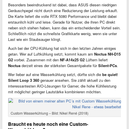
Besonders beeindruckend ist dabei, dass ASUS diesen niedrigen
Geräuschpegel nicht durch eine Reduzierung der Leistung erkauft.
Die Karte liefert die volle RTX 5080 Performance und bleibt dabei
erstaunlich kühl und leise. Gerade für Nutzer, die ihren PC direkt
neben sich stehen haben, kann das ein entscheidender Vorteil sein.
Schließlich nützt die schnellste Grafikkarte wenig, wenn sie unter
Last wie ein Staubsauger klingt.
Auch bei der CPU-Kühlung hat sich in den letzten Jahren einiges
getan. Wer auf Luftkühlung setzt, kommt kaum am
Noctua NH-D15
G2
vorbei. Zusammen mit den
NF-A14x25 G2
Lüftern liefert
Noctua
derzeit eines der stärksten Gesamtpakete für
Silent-PCs
.
Wer lieber auf eine Wasserkühlung setzt, dürfte sich die
be quiet!
Silent Loop 3 360
genauer ansehen. Sie zählt aktuell zu den
interessantesten AIO-Lösungen für Gamer, die hohe Kühlleistung
mit möglichst geringer Lautstärke kombinieren möchten.
Custom Wasserkühlung – Bild: Nikel René (2018)
Braucht es heute noch eine Custom-