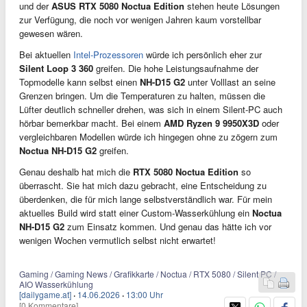
und der
ASUS RTX 5080 Noctua Edition
stehen heute Lösungen
zur Verfügung, die noch vor wenigen Jahren kaum vorstellbar
gewesen wären.
Bei aktuellen
Intel-Prozessoren
würde ich persönlich eher zur
Silent Loop 3 360
greifen. Die hohe Leistungsaufnahme der
Topmodelle kann selbst einen
NH-D15 G2
unter Volllast an seine
Grenzen bringen. Um die Temperaturen zu halten, müssen die
Lüfter deutlich schneller drehen, was sich in einem Silent-PC auch
hörbar bemerkbar macht. Bei einem
AMD Ryzen 9 9950X3D
oder
vergleichbaren Modellen würde ich hingegen ohne zu zögern zum
Noctua NH-D15 G2
greifen.
Genau deshalb hat mich die
RTX 5080 Noctua Edition
so
überrascht. Sie hat mich dazu gebracht, eine Entscheidung zu
überdenken, die für mich lange selbstverständlich war. Für mein
aktuelles Build wird statt einer Custom-Wasserkühlung ein
Noctua
NH-D15 G2
zum Einsatz kommen. Und genau das hätte ich vor
wenigen Wochen vermutlich selbst nicht erwartet!
Gaming / Gaming News / Grafikkarte / Noctua / RTX 5080 / Silent PC /
AIO Wasserkühlung
[dailygame.at]
·
14.06.2026
·
13:00 Uhr
[0 Kommentare]