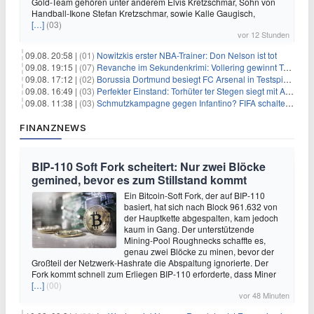
Gold-Team gehören unter anderem Elvis Kretzschmar, Sohn von
Handball-Ikone Stefan Kretzschmar, sowie Kalle Gaugisch,
[…]
(03)
vor 12 Stunden
09.08. 20:58 |
(01)
Nowitzkis erster NBA-Trainer: Don Nelson ist tot
09.08. 19:15 |
(07)
Revanche im Sekundenkrimi: Vollering gewinnt Tour
09.08. 17:12 |
(02)
Borussia Dortmund besiegt FC Arsenal in Testspiel mit 3:2
09.08. 16:49 |
(03)
Perfekter Einstand: Torhüter ter Stegen siegt mit Ajax
09.08. 11:38 |
(03)
Schmutzkampagne gegen Infantino? FIFA schaltet auf Angriff
FINANZNEWS
BIP-110 Soft Fork scheitert: Nur zwei Blöcke
gemined, bevor es zum Stillstand kommt
Ein Bitcoin-Soft Fork, der auf BIP-110
basiert, hat sich nach Block 961.632 von
der Hauptkette abgespalten, kam jedoch
kaum in Gang. Der unterstützende
Mining-Pool Roughnecks schaffte es,
genau zwei Blöcke zu minen, bevor der
Großteil der Netzwerk-Hashrate die Abspaltung ignorierte. Der
Fork kommt schnell zum Erliegen BIP-110 erforderte, dass Miner
[…]
(00)
vor 48 Minuten