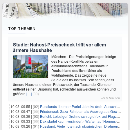
TOP-THEMEN
Studie: Nahost-Preisschock trifft vor allem
ärmere Haushalte
München - Die Preissteigerungen infolge
des Nahost-Konflikts belasten
einkommensschwache Haushalte in
Deutschland deutlich stärker als
wohlhabende. Das zeigt eine neue
Studie des Ifo-Instituts. "Wir sehen, dass
ärmere Haushalte einem Preisschock, der Tausende Kilometer
entfernt seinen Ursprung hat, schlechter ausweichen können und
größere
[…]
(00)
vor 5 Minuten
10.08. 09:55 |
(02)
Russlands liberaler Partei Jabloko droht Ausschluss von Wahl
10.08. 09:47 |
(00)
Friedensrat: Gaza-Fahrplan als Ausweg aus Gewaltspirale
10.08. 09:39 |
(03)
Bericht: Leipziger Drohne schlug direkt auf Flugzeug ein
10.08. 09:33 |
(00)
Dax startet kaum verändert - Warten auf Hormus-Öffnung geht weiter
10.08. 09:26 |
(01)
Russland: Viele Tote nach ukrainischem Drohnenangriff