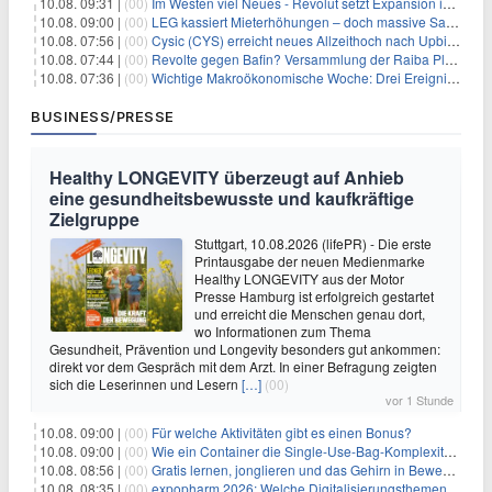
10.08. 09:31 |
(00)
Im Westen viel Neues - Revolut setzt Expansion in Europa fort
10.08. 09:00 |
(00)
LEG kassiert Mieterhöhungen – doch massive Sanierungskosten fressen Gewinne auf
10.08. 07:56 |
(00)
Cysic (CYS) erreicht neues Allzeithoch nach Upbit-Listing
10.08. 07:44 |
(00)
Revolte gegen Bafin? Versammlung der Raiba Plankstetten mit brisanter Agenda
10.08. 07:36 |
(00)
Wichtige Makroökonomische Woche: Drei Ereignisse, die Bitcoin beeinflussen könnten
BUSINESS/PRESSE
Healthy LONGEVITY überzeugt auf Anhieb
eine gesundheitsbewusste und kaufkräftige
Zielgruppe
Stuttgart, 10.08.2026 (lifePR) - Die erste
Printausgabe der neuen Medienmarke
Healthy LONGEVITY aus der Motor
Presse Hamburg ist erfolgreich gestartet
und erreicht die Menschen genau dort,
wo Informationen zum Thema
Gesundheit, Prävention und Longevity besonders gut ankommen:
direkt vor dem Gespräch mit dem Arzt. In einer Befragung zeigten
sich die Leserinnen und Lesern
[…]
(00)
vor 1 Stunde
10.08. 09:00 |
(00)
Für welche Aktivitäten gibt es einen Bonus?
10.08. 09:00 |
(00)
Wie ein Container die Single-Use-Bag-Komplexität reduziert
10.08. 08:56 |
(00)
Gratis lernen, jonglieren und das Gehirn in Bewegung bringen
10.08. 08:35 |
(00)
expopharm 2026: Welche Digitalisierungsthemen Apotheken betreffen