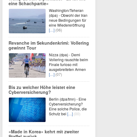
eine Schachpartie»
Washington/Teheran
(dpa) - Obwohl der Iran
neue Bedingungen für
eine Wiedereröffnung
[…]
(06)
Revanche im Sekundenkrimi: Vollering
gewinnt Tour
Nizza (dpa) - Demi
Vollering rauschte beim
Finale furioso mit
ausgebreiteten Armen
[…]
(07)
Bis zu welcher Höhe leistet eine
Cyberversicherung?
Berlin (dpa/tmn) - Eine
Cyberversicherung?
Eine solche Police, die
Schutz bei
[…]
(00)
«Made in Korea» kehrt mit zweiter
Staffel zurück