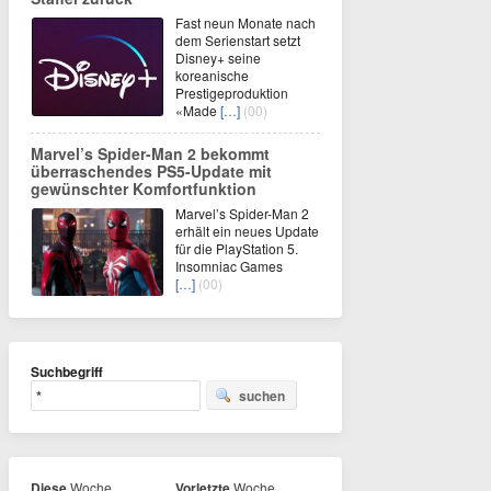
Fast neun Monate nach
dem Serienstart setzt
Disney+ seine
koreanische
Prestigeproduktion
«Made
[…]
(00)
Marvel’s Spider-Man 2 bekommt
überraschendes PS5-Update mit
gewünschter Komfortfunktion
Marvel’s Spider-Man 2
erhält ein neues Update
für die PlayStation 5.
Insomniac Games
[…]
(00)
Suchbegriff
suchen
Diese
Woche
Vorletzte
Woche