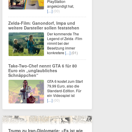
PlayStation
angekündigt hat,
[…]
(00)
Zelda-Film: Ganondorf, Impa und
weitere Darsteller sollen feststehen
Der kommende The
Legend of Zelda -Film
nimmt bei der
Besetzung immer
konkretere
[…]
(01)
Take-Two-Chef nennt GTA 6 für 80
Euro ein „unglaubliches
Schnäppchen“
GTA 6 kostet zum Start
79,99 Euro, also die
Standard-Edition. Für
ein Videospiel ist
[…]
(00)
Trump zu Iran-Diplomatie: «Es ist wie