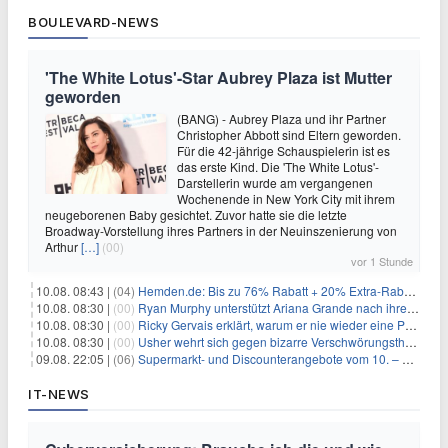
BOULEVARD-NEWS
'The White Lotus'-Star Aubrey Plaza ist Mutter
geworden
(BANG) - Aubrey Plaza und ihr Partner
Christopher Abbott sind Eltern geworden.
Für die 42-jährige Schauspielerin ist es
das erste Kind. Die 'The White Lotus'-
Darstellerin wurde am vergangenen
Wochenende in New York City mit ihrem
neugeborenen Baby gesichtet. Zuvor hatte sie die letzte
Broadway-Vorstellung ihres Partners in der Neuinszenierung von
Arthur
[…]
(00)
vor 1 Stunde
10.08. 08:43 |
(04)
Hemden.de: Bis zu 76% Rabatt + 20% Extra-Rabatt auf ALLE Hemden
10.08. 08:30 |
(00)
Ryan Murphy unterstützt Ariana Grande nach ihrem Ausstieg bei 'American Horror Story'
10.08. 08:30 |
(00)
Ricky Gervais erklärt, warum er nie wieder eine Preisverleihung moderieren will
10.08. 08:30 |
(00)
Usher wehrt sich gegen bizarre Verschwörungstheorie über angeblichen 'Klon'
09.08. 22:05 |
(06)
Supermarkt- und Discounterangebote vom 10. – 15.08.2026
IT-NEWS