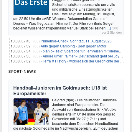
Sicherheitsrisiken ebenso wie um zivile
und militärische Einsatzmöglichkeiten.
Das Erste zeigt am Montag, 31. August,
um 22.50 Uhr die «ARD Wissen»-Dokumentation Game of
Drones – Was fliegt da am Himmel?. Der Film von Boris Geiger
begleitet Wissenschaftsjournalist Manuel Stark bei seiner
[…]
(00)
vor 2 Stunden
10.08. 07:43 |
(00)
Primetime-Check: Sonntag, 11. August 2026
10.08. 07:39 |
(00)
Auto gegen Camping - Beet gegen Motor
10.08. 07:34 |
(00)
«plan b» zeigt Spartipps für Fernreisen mit kleinem Budget
10.08. 07:30 |
(00)
«Amore unter Palmen» Deutschland geht bei Joyn weiter
10.08. 07:02 |
(00)
«Terra X History» widmet sich der Geschichte der deutschen Vereine
SPORT-NEWS
Handball-Junioren im Goldrausch: U18 ist
Europameister
Belgrad (dpa) - Die deutschen Handball-
Junioren sind Europameister. Die
Auswahl von Bundestrainer Erik Wudtke
deklassierte im U18-Finale von Belgrad
Slowenien mit 36: 27 (17: 11) und
bescherte dem Deutschen Handballbund
die nächste Goldmedaille im Nachwuchsbereich. Zum deutschen