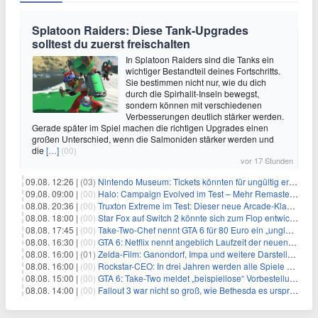
Splatoon Raiders: Diese Tank-Upgrades
solltest du zuerst freischalten
In Splatoon Raiders sind die Tanks ein
wichtiger Bestandteil deines Fortschritts.
Sie bestimmen nicht nur, wie du dich
durch die Spirhalit-Inseln bewegst,
sondern können mit verschiedenen
Verbesserungen deutlich stärker werden.
Gerade später im Spiel machen die richtigen Upgrades einen
großen Unterschied, wenn die Salmoniden stärker werden und
die
[…]
(00)
vor 17 Stunden
09.08. 12:26 |
(03)
Nintendo Museum: Tickets könnten für ungültig erklärt werden!
09.08. 09:00 |
(00)
Halo: Campaign Evolved im Test – Mehr Remaster als Remake
08.08. 20:36 |
(00)
Truxton Extreme im Test: Dieser neue Arcade-Klassiker verzeiht dir gar nichts
08.08. 18:00 |
(00)
Star Fox auf Switch 2 könnte sich zum Flop entwickeln
08.08. 17:45 |
(00)
Take-Two-Chef nennt GTA 6 für 80 Euro ein „unglaubliches Schnäppchen“
08.08. 16:30 |
(00)
GTA 6: Netflix nennt angeblich Laufzeit der neuen Gameplay-Präsentation
08.08. 16:00 |
(01)
Zelda-Film: Ganondorf, Impa und weitere Darsteller sollen feststehen
08.08. 16:00 |
(00)
Rockstar-CEO: In drei Jahren werden alle Spiele gestreamt
08.08. 15:00 |
(00)
GTA 6: Take-Two meldet „beispiellose“ Vorbestellungen – und nennt sie im selben Atemzug unkalkulierbar
08.08. 14:00 |
(00)
Fallout 3 war nicht so groß, wie Bethesda es ursprünglich wollte