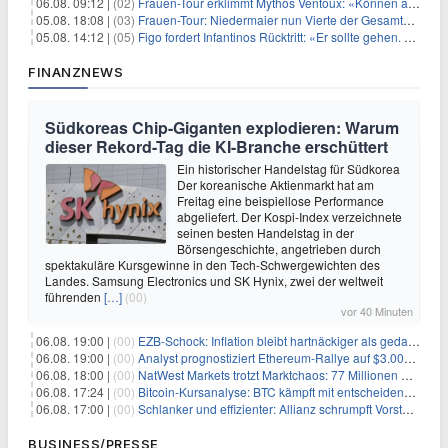
06.08. 09:12 |
(02)
Frauen-Tour erklimmt Mythos Ventoux: «Können alles schaffen»
05.08. 18:08 |
(03)
Frauen-Tour: Niedermaier nun Vierte der Gesamtwertung
05.08. 14:12 |
(05)
Figo fordert Infantinos Rücktritt: «Er sollte gehen. Jetzt»
FINANZNEWS
Südkoreas Chip-Giganten explodieren: Warum
dieser Rekord-Tag die KI-Branche erschüttert
Ein historischer Handelstag für Südkorea
Der koreanische Aktienmarkt hat am
Freitag eine beispiellose Performance
abgeliefert. Der Kospi-Index verzeichnete
seinen besten Handelstag in der
Börsengeschichte, angetrieben durch
spektakuläre Kursgewinne in den Tech-Schwergewichten des
Landes. Samsung Electronics und SK Hynix, zwei der weltweit
führenden
[…]
(00)
vor 40 Minuten
06.08. 19:00 |
(00)
EZB-Schock: Inflation bleibt hartnäckiger als gedacht – 2027 wird zum kritischen Test
06.08. 19:00 |
(00)
Analyst prognostiziert Ethereum-Rallye auf $3.000 nach entscheidendem On-Chain-Ausbruch
06.08. 18:00 |
(00)
NatWest Markets trotzt Marktchaos: 77 Millionen Pfund Gewinn im ersten Halbjahr
06.08. 17:24 |
(00)
Bitcoin-Kursanalyse: BTC kämpft mit entscheidender $65K-Hürde, während sich ein Liquidationscluster aufbaut
06.08. 17:00 |
(00)
Schlanker und effizienter: Allianz schrumpft Vorstand auf 8 Köpfe – das steckt dahinter
BUSINESS/PRESSE