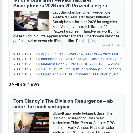
Smartphones 2026 um 20 Prozent steigen
Laut Branchenberichten werden die
weltweiten Auslieferungen faltbarer
Smartphones im Jahr 2026 im Vergleich
zum Vorjahr voraussichtlich um 20
Prozent wachsen. Hauptverantwortlich für
diesen Schub dürfte Apples erstes faltbares Smartphone sein: das
gerüchteweise erwartete iPhone Ultra. Das
[…]
(00)
vor 4 Stunden
06.08. 20:23 |
(00)
Apple iPhone 17 256GB + 70GB 5G + Alles-Flat im Vodafone-Netz für 34,99€/Monat – eff. 4,65€/Monat
06.08. 20:00 |
(00)
manager magazin+ & Harvard Business manager+ Digital-Kombi-Abo 1 Monat kostenlos
06.08. 19:37 |
(00)
Motorola Edge 70 Pro 256GB + 50GB 5G + Alles-Flat im Vodafone-Netz für 19,99€/Monat – eff. 0,61€/Monat
06.08. 19:16 |
(00)
*SUPER* Frau mit Herz Jahresabo (52 Ausgaben) für 161,40€ + bis zu 150€ Prämie
06.08. 18:55 |
(00)
Frigeo Ahoj-Brause Bonbons 1.000 Stück (1,8kg Eimer) für 6,29€
GAMING-NEWS
Tom Clancy’s The Division Resurgence – ab
sofort für euch verfügbar
Ubisoft gab heute bekannt, dass The
Division Resurgence, das neue
kostenlose Third-Person-Shooter-RPG,
nach der Early-Access-Phase ab sofort
weltweit für PC über Ubisoft Connect und