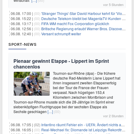
Wirtschaft“
[…]
(00)
vor 5 Stunden
06.08. 17:00 |
(00)
'Stranger Things'-Star David Harbour kehrt für 'Violent Night 2' zurück – Kristen Bell stößt zur Besetzung
06.08. 15:22 |
(00)
Deutsche Telekom bleibt bei MagentaTV-Kunden vage
06.08. 13:17 |
(00)
FIFA-WM macht Fox Corporation glücklich
06.08. 12:56 |
(00)
Britische Regierung erlaubt Warner Bros. Discovery-Übernahme
06.08. 12:40 |
(00)
Versant schrumpft weiter
SPORT-NEWS
Pienaar gewinnt Etappe - Lippert im Sprint
chancenlos
Tournon-sur-Rhône (dpa) - Die frühere
deutsche Rad-Meisterin Liane Lippert hat
ihren insgesamt zweiten Etappenerfolg
bei der Tour de France der Frauen
verpasst. Nach hügeligen 153,4
Kilometern zwischen Montbrison und
Tournon-sur-Rhone musste sich die 28-Jährige im Sprint einer
siebenköpfigen Fluchtgruppe bei der sechsten Etappe als
Sechste geschlagen
[…]
(00)
vor 2 Stunden
06.08. 17:05 |
(02)
Infantino räumt Fehler ein - UEFA: Ändert nichts an Boykott
06.08. 16:05 |
(00)
Real-Wechsel fix: Diomande ist Leipzigs Rekordtransfer