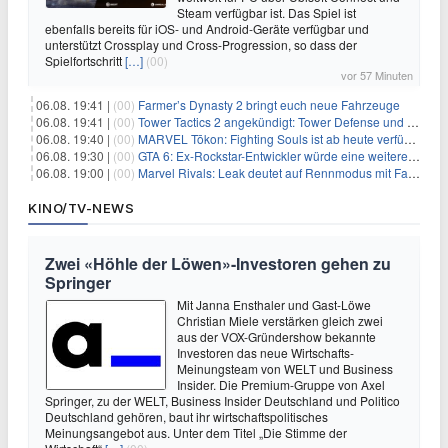
Steam verfügbar ist. Das Spiel ist
ebenfalls bereits für iOS- und Android-Geräte verfügbar und
unterstützt Crossplay und Cross-Progression, so dass der
Spielfortschritt
[…]
(00)
vor 57 Minuten
06.08. 19:41 |
(00)
Farmer’s Dynasty 2 bringt euch neue Fahrzeuge
06.08. 19:41 |
(00)
Tower Tactics 2 angekündigt: Tower Defense und Deckbuilding Kombo kehrt zurück
06.08. 19:40 |
(00)
MARVEL Tōkon: Fighting Souls ist ab heute verfügbar
06.08. 19:30 |
(00)
GTA 6: Ex-Rockstar-Entwickler würde eine weitere Verschiebung nicht überraschen
06.08. 19:00 |
(00)
Marvel Rivals: Leak deutet auf Rennmodus mit Fahrzeugen hin
KINO/TV-NEWS
Zwei «Höhle der Löwen»-Investoren gehen zu
Springer
Mit Janna Ensthaler und Gast-Löwe
Christian Miele verstärken gleich zwei
aus der VOX-Gründershow bekannte
Investoren das neue Wirtschafts-
Meinungsteam von WELT und Business
Insider. Die Premium-Gruppe von Axel
Springer, zu der WELT, Business Insider Deutschland und Politico
Deutschland gehören, baut ihr wirtschaftspolitisches
Meinungsangebot aus. Unter dem Titel „Die Stimme der