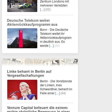
Zentrum Londons mit
mehreren Verletzten
[…]
(02)
Deutsche Telekom weitet
Aktienrückkaufprogramm aus
Bonn - Die Deutsche
Telekom weitet ihr
Aktienrückkaufprogram
m deutlich aus. Es
werde
[…]
(00)
Linke beharrt in Berlin auf
Vergesellschaftungen
Berlin - Die Vorsitzende
der Linken, Ines
Schwerdtner, beharrt im
Falle einer
[…]
(04)
Venture Capital befeuert die extrem-
rechte christliche Bewegung in einer