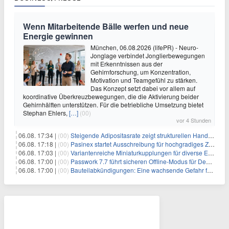
Wenn Mitarbeitende Bälle werfen und neue
Energie gewinnen
München, 06.08.2026 (lifePR) - Neuro-
Jonglage verbindet Jonglierbewegungen
mit Erkenntnissen aus der
Gehirnforschung, um Konzentration,
Motivation und Teamgefühl zu stärken.
Das Konzept setzt dabei vor allem auf
koordinative Überkreuzbewegungen, die die Aktivierung beider
Gehirnhälften unterstützen. Für die betriebliche Umsetzung bietet
Stephan Ehlers,
[…]
(00)
vor 4 Stunden
06.08. 17:34 |
(00)
Steigende Adipositasrate zeigt strukturellen Handlungsbedarf bei der Ernährung schulpflichtiger Kinder
06.08. 17:18 |
(00)
Pasinex startet Ausschreibung für hochgradiges Zinksulfidkonzentrat mit Germanium- und Silbergehalten und stellt ein Betriebsupdate bereit
06.08. 17:03 |
(00)
Variantenreiche Miniaturkupplungen für diverse Einsatzbereiche
06.08. 17:00 |
(00)
Passwork 7.7 führt sicheren Offline-Modus für Desktop- und Mobile-Apps ein
06.08. 17:00 |
(00)
Bauteilabkündigungen: Eine wachsende Gefahr für industrielle Elektroniksysteme