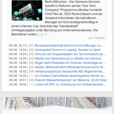
Berlin/München - Der Siemens-Konzern
schafft im Rahmen seines "One Tech
Company"-Programms offenbar hunderte
Chef-Titel ab. CEO Roland Busch und der
Vorstand informierten die betroffenen
Manager am Donnerstagnachmittag in
einem internen Call, berichtet das "Handelsblatt"
(Freitagausgabe) unter Berufung auf Unternehmenskreise. Die
Betroffenen sollen
[…]
(00)
vor 7 Minuten
06.08. 20:14 |
(01)
Bundesanwaltschaft übernimmt Ermittlungen zu Drohnenvorfall
06.08. 19:54 |
(05)
Sprengstoff-Drohne in Leipzig: Semtex im Spiel
06.08. 19:23 |
(05)
Schulze will Doppelstaatler bei Terrorverdacht abschieben
06.08. 19:20 |
(03)
Warten auf Vereinbarung zu Straße von Hormus
06.08. 18:58 |
(04)
Bilger sieht Restrisiko für Drohnen-Anschläge an Flughäfen
06.08. 18:44 |
(03)
Studie: Wirtschaft droht Milliardenverlust durch Niedrigwasser
06.08. 18:42 |
(04)
Verfassungsschutz beobachtet AfD-Abgeordneten Nolte
06.08. 18:20 |
(00)
Ex-Caritas-Chef kritisiert abschlagsfreie Rente nach 45 Jahren
06.08. 18:07 |
(02)
Rekord-Wassertemperatur vor Mallorca: 33,02 Grad
06.08. 18:02 |
(00)
Linke ruft SPD zu Umsetzung von Volksentscheid auf