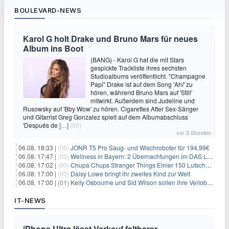
BOULEVARD-NEWS
Karol G holt Drake und Bruno Mars für neues
Album ins Boot
(BANG) - Karol G hat die mit Stars
gespickte Trackliste ihres sechsten
Studioalbums veröffentlicht. "Champagne
Papi" Drake ist auf dem Song 'Ahí' zu
hören, während Bruno Mars auf 'Still'
mitwirkt. Außerdem sind Judeline und
Rusowsky auf 'Bby Wow' zu hören. Cigarettes After Sex-Sänger
und Gitarrist Greg Gonzalez spielt auf dem Albumabschluss
'Después de
[…]
(00)
vor 3 Stunden
06.08. 18:33 |
(00)
JONR T5 Pro Saug- und Wischroboter für 194,99€
06.08. 17:47 |
(00)
Wellness in Bayern: 2 Übernachtungen im DAS LUDWIG Sports Resort inkl. HP + Wellness ab 174€ p.P.
06.08. 17:02 |
(00)
Chupa Chups Stranger Things Eimer 150 Lutscher für 21,95€
06.08. 17:00 |
(00)
Daisy Lowe bringt ihr zweites Kind zur Welt
06.08. 17:00 |
(01)
Kelly Osbourne und Sid Wilson sollen ihre Verlobung gelöst haben
IT-NEWS
iPhone Ultra lässt Verkauf faltbarer