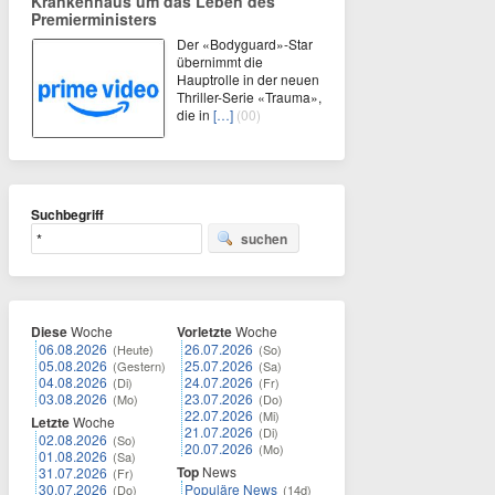
Krankenhaus um das Leben des
Premierministers
Der «Bodyguard»-Star
übernimmt die
Hauptrolle in der neuen
Thriller-Serie «Trauma»,
die in
[…]
(00)
Suchbegriff
suchen
Diese
Woche
Vorletzte
Woche
06.08.2026
26.07.2026
(Heute)
(So)
05.08.2026
25.07.2026
(Gestern)
(Sa)
04.08.2026
24.07.2026
(Di)
(Fr)
03.08.2026
23.07.2026
(Mo)
(Do)
22.07.2026
(Mi)
Letzte
Woche
21.07.2026
(Di)
02.08.2026
(So)
20.07.2026
(Mo)
01.08.2026
(Sa)
Top
News
31.07.2026
(Fr)
30.07.2026
Populäre News
(Do)
(14d)