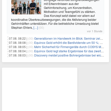
mit Erkenntnissen aus der
Gehirnforschung, um Konzentration,
Motivation und Teamgefühl zu stärken.
Das Konzept setzt dabei vor allem auf
koordinative Überkreuzbewegungen, die die Aktivierung beider
Gehirnhälften unterstützen. Für die betriebliche Umsetzung bietet
Stephan Ehlers,
[…]
(00)
vor 1 Stunde
07.08. 08:22 |
(00)
Generationen im Handwerk im Blick: Seminar zeigt praxisnahe Strategien zur Führung
07.08. 08:08 |
(00)
Equinox Gold erhöht die Bardividende um 50 %; kündigt vierteljährliche Bardividende von 0,0225 US-Dollar pro Stammaktie an
07.08. 08:05 |
(00)
Mehr Sicherheit für Firmengeräte durch COSYS MDM
07.08. 08:04 |
(00)
Equinox Gold legt starke Ergebnisse für das zweite Quartal vor
07.08. 08:03 |
(00)
Discovery meldet positive Bohrergebnisse bei wichtigen Wachstumsprojekten, Ressourcenschätzungen für Dome und TVZ liegen im Zeitplan für Ende 2026