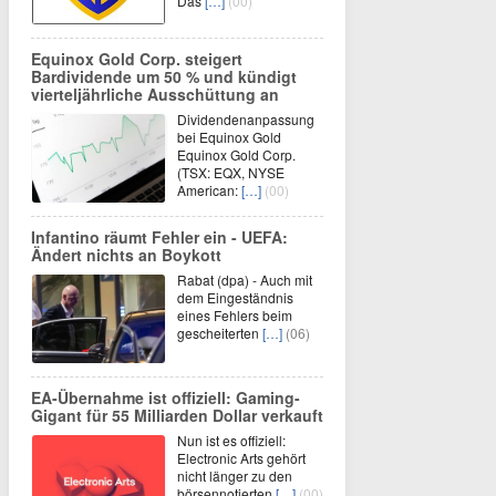
Das
[…]
(00)
Equinox Gold Corp. steigert
Bardividende um 50 % und kündigt
vierteljährliche Ausschüttung an
Dividendenanpassung
bei Equinox Gold
Equinox Gold Corp.
(TSX: EQX, NYSE
American:
[…]
(00)
Infantino räumt Fehler ein - UEFA:
Ändert nichts an Boykott
Rabat (dpa) - Auch mit
dem Eingeständnis
eines Fehlers beim
gescheiterten
[…]
(06)
EA-Übernahme ist offiziell: Gaming-
Gigant für 55 Milliarden Dollar verkauft
Nun ist es offiziell:
Electronic Arts gehört
nicht länger zu den
börsennotierten
[…]
(00)