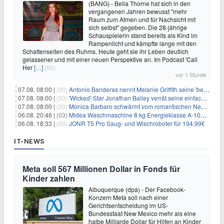
(BANG) - Bella Thorne hat sich in den
vergangenen Jahren bewusst "mehr
Raum zum Atmen und für Nachsicht mit
sich selbst" gegeben. Die 28-jährige
Schauspielerin stand bereits als Kind im
Rampenlicht und kämpfte lange mit den
Schattenseiten des Ruhms. Heute geht sie ihr Leben deutlich
gelassener und mit einer neuen Perspektive an. Im Podcast 'Call
Her
[…]
(00)
vor 1 Stunde
07.08. 08:00 |
(00)
Antonio Banderas nennt Melanie Griffith seine 'beste Freundin'
07.08. 08:00 |
(00)
'Wicked'-Star Jonathan Bailey verrät seine einfache Hautpflegeroutine
07.08. 08:00 |
(00)
Monica Barbaro schwärmt vom romantischen New York
06.08. 20:46 |
(03)
Midea Waschmaschine 8 kg Energieklasse A-10% 1400 U/Min für 289,97€
06.08. 18:33 |
(00)
JONR T5 Pro Saug- und Wischroboter für 194,99€
IT-NEWS
Meta soll 567 Millionen Dollar in Fonds für
Kinder zahlen
Albuquerque (dpa) - Der Facebook-
Konzern Meta soll nach einer
Gerichtsentscheidung im US-
Bundesstaat New Mexico mehr als eine
halbe Milliarde Dollar für Hilfen an Kinder