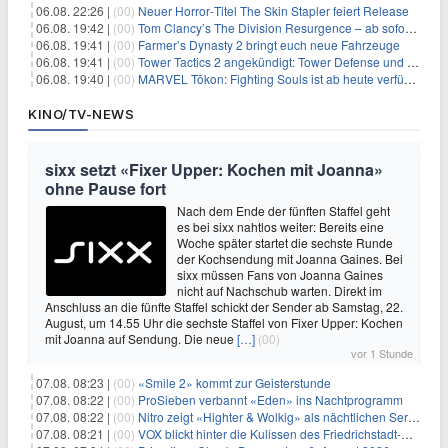
06.08. 22:26 |
(00)
Neuer Horror‑Titel The Skin Stapler feiert Release
06.08. 19:42 |
(00)
Tom Clancy’s The Division Resurgence – ab sofort für euch verfügbar
06.08. 19:41 |
(00)
Farmer’s Dynasty 2 bringt euch neue Fahrzeuge
06.08. 19:41 |
(00)
Tower Tactics 2 angekündigt: Tower Defense und Deckbuilding Kombo kehrt zurück
06.08. 19:40 |
(00)
MARVEL Tōkon: Fighting Souls ist ab heute verfügbar
KINO/TV-NEWS
sixx setzt «Fixer Upper: Kochen mit Joanna»
ohne Pause fort
Nach dem Ende der fünften Staffel geht
es bei sixx nahtlos weiter: Bereits eine
Woche später startet die sechste Runde
der Kochsendung mit Joanna Gaines. Bei
sixx müssen Fans von Joanna Gaines
nicht auf Nachschub warten. Direkt im
Anschluss an die fünfte Staffel schickt der Sender ab Samstag, 22.
August, um 14.55 Uhr die sechste Staffel von Fixer Upper: Kochen
mit Joanna auf Sendung. Die neue
[…]
(00)
vor 1 Stunde
07.08. 08:23 |
(00)
«Smile 2» kommt zur Geisterstunde
07.08. 08:22 |
(00)
ProSieben verbannt «Eden» ins Nachtprogramm
07.08. 08:22 |
(00)
Nitro zeigt «Highter & Wolkig» als nächtlichen Serienmarathon
07.08. 08:21 |
(00)
VOX blickt hinter die Kulissen des Friedrichstadt-Palasts