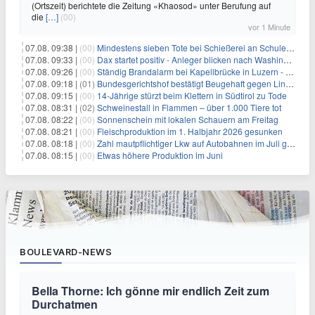
(Ortszeit) berichtete die Zeitung «Khaosod» unter Berufung auf
die
[…]
(00)
vor 1 Minute
07.08. 09:38 |
(00)
Mindestens sieben Tote bei Schießerei an Schule nahe Bangkok
07.08. 09:33 |
(00)
Dax startet positiv - Anleger blicken nach Washington
07.08. 09:26 |
(00)
Ständig Brandalarm bei Kapellbrücke in Luzern - Spinnen?
07.08. 09:18 |
(01)
Bundesgerichtshof bestätigt Beugehaft gegen Lina E.
07.08. 09:15 |
(00)
14-Jährige stürzt beim Klettern in Südtirol zu Tode
07.08. 08:31 |
(02)
Schweinestall in Flammen – über 1.000 Tiere tot
07.08. 08:22 |
(00)
Sonnenschein mit lokalen Schauern am Freitag
07.08. 08:21 |
(00)
Fleischproduktion im 1. Halbjahr 2026 gesunken
07.08. 08:18 |
(00)
Zahl mautpflichtiger Lkw auf Autobahnen im Juli gestiegen
07.08. 08:15 |
(00)
Etwas höhere Produktion im Juni
BOULEVARD-NEWS
Bella Thorne: Ich gönne mir endlich Zeit zum
Durchatmen