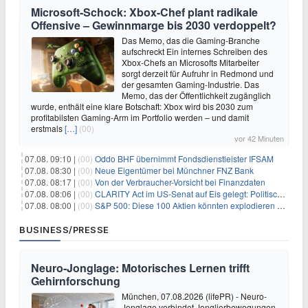
Microsoft-Schock: Xbox-Chef plant radikale
Offensive – Gewinnmarge bis 2030 verdoppelt?
Das Memo, das die Gaming-Branche
aufschreckt Ein internes Schreiben des
Xbox-Chefs an Microsofts Mitarbeiter
sorgt derzeit für Aufruhr in Redmond und
der gesamten Gaming-Industrie. Das
Memo, das der Öffentlichkeit zugänglich
wurde, enthält eine klare Botschaft: Xbox wird bis 2030 zum
profitabilsten Gaming-Arm im Portfolio werden – und damit
erstmals
[…]
(00)
vor 42 Minuten
07.08. 09:10 |
(00)
Oddo BHF übernimmt Fondsdienstleister IFSAM
07.08. 08:30 |
(00)
Neue Eigentümer bei Münchner FNZ Bank
07.08. 08:17 |
(00)
Von der Verbraucher-Vorsicht bei Finanzdaten
07.08. 08:06 |
(00)
CLARITY Act im US-Senat auf Eis gelegt: Politische Differenzen verzögern Krypto-Gesetzgebung bis September
07.08. 08:00 |
(00)
S&P 500: Diese 100 Aktien könnten explodieren – So schützen Sie Ihr Depot jetzt
BUSINESS/PRESSE
Neuro-Jonglage: Motorisches Lernen trifft
Gehirnforschung
München, 07.08.2026 (lifePR) - Neuro-
Jonglage verbindet Jonglierbewegungen