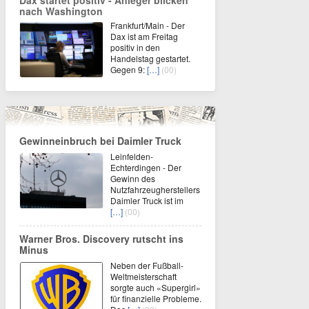
Dax startet positiv - Anleger blicken
nach Washington
Frankfurt/Main - Der
Dax ist am Freitag
positiv in den
Handelstag gestartet.
Gegen 9:
[…]
(00)
Gewinneinbruch bei Daimler Truck
Leinfelden-
Echterdingen - Der
Gewinn des
Nutzfahrzeugherstellers
Daimler Truck ist im
[…]
(00)
Warner Bros. Discovery rutscht ins
Minus
Neben der Fußball-
Weltmeisterschaft
sorgte auch «Supergirl»
für finanzielle Probleme.