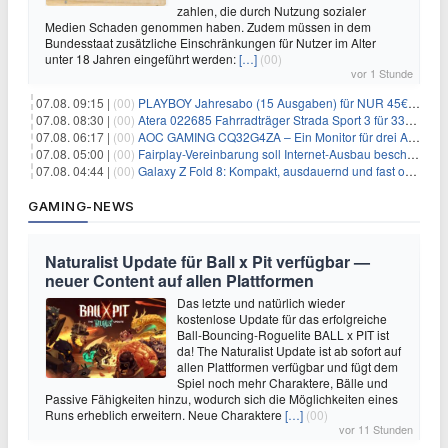
zahlen, die durch Nutzung sozialer
Medien Schaden genommen haben. Zudem müssen in dem
Bundesstaat zusätzliche Einschränkungen für Nutzer im Alter
unter 18 Jahren eingeführt werden:
[…]
(00)
vor 1 Stunde
07.08. 09:15 |
(00)
PLAYBOY Jahresabo (15 Ausgaben) für NUR 45€ (statt 198€)
07.08. 08:30 |
(00)
Atera 022685 Fahrradträger Strada Sport 3 für 337,48€
07.08. 06:17 |
(00)
AOC GAMING CQ32G4ZA – Ein Monitor für drei Arten von Spielen
07.08. 05:00 |
(00)
Fairplay-Vereinbarung soll Internet-Ausbau beschleunigen
07.08. 04:44 |
(00)
Galaxy Z Fold 8: Kompakt, ausdauernd und fast ohne Falte
GAMING-NEWS
Naturalist Update für Ball x Pit verfügbar —
neuer Content auf allen Plattformen
Das letzte und natürlich wieder
kostenlose Update für das erfolgreiche
Ball-Bouncing-Roguelite BALL x PIT ist
da! The Naturalist Update ist ab sofort auf
allen Plattformen verfügbar und fügt dem
Spiel noch mehr Charaktere, Bälle und
Passive Fähigkeiten hinzu, wodurch sich die Möglichkeiten eines
Runs erheblich erweitern. Neue Charaktere
[…]
(00)
vor 11 Stunden