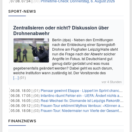
07.08. 07:34 |
(00)
Primetime-Check: Donnerstag, 6. August 2026
SPORT-NEWS
Zentralisieren oder nicht? Diskussion über
Drohnenabwehr
Berlin (dpa) - Neben den Ermittlungen
nach der Entdeckung einer Sprengstoff-
Drohne am Flughafen Leipzig/Halle steht
nun die Frage nach der Abwehr solcher
Angriffe im Fokus. Ist Deutschland gut
genug dafür gerüstet und was muss
gegebenenfalls geändert werden? Dabei geht es auch darum,
welche Institution wann zuständig ist. Der Vorsitzende des
[…]
(01)
vor 4 Stunden
06.08. 18:00 |
(01)
Pienaar gewinnt Etappe - Lippert im Sprint chancenlos
06.08. 17:05 |
(06)
Infantino räumt Fehler ein - UEFA: Ändert nichts an Boykott
06.08. 16:05 |
(02)
Real-Wechsel fix: Diomande ist Leipzigs Rekordtransfer
06.08. 09:12 |
(03)
Frauen-Tour erklimmt Mythos Ventoux: «Können alles schaffen»
05.08. 18:08 |
(03)
Frauen-Tour: Niedermaier nun Vierte der Gesamtwertung
FINANZNEWS