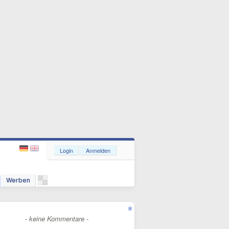
Login
Anmelden
Werben
- keine Kommentare -