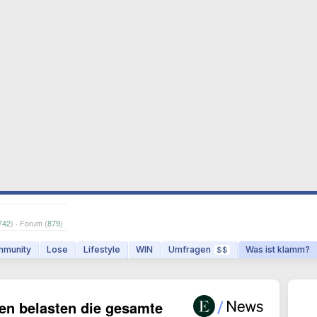
742
) · Forum (
879
)
munity
Lose
Lifestyle
WIN
Umfragen
Was ist klamm?
$$
 belasten die gesamte