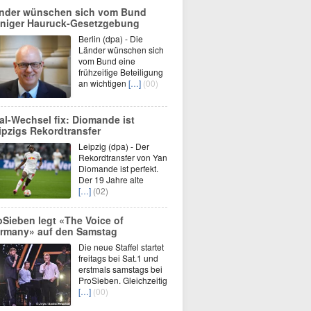
nder wünschen sich vom Bund
niger Hauruck-Gesetzgebung
Berlin (dpa) - Die
Länder wünschen sich
vom Bund eine
frühzeitige Beteiligung
an wichtigen
[…]
(00)
al-Wechsel fix: Diomande ist
ipzigs Rekordtransfer
Leipzig (dpa) - Der
Rekordtransfer von Yan
Diomande ist perfekt.
Der 19 Jahre alte
[…]
(02)
oSieben legt «The Voice of
rmany» auf den Samstag
Die neue Staffel startet
freitags bei Sat.1 und
erstmals samstags bei
ProSieben. Gleichzeitig
[…]
(00)