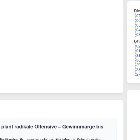
Di
0
0
0
0
0
Let
0
0
3
3
2
2
2
plant radikale Offensive – Gewinnmarge bis
ie Gaming-Branche aufschreckt Ein internes Schreiben des