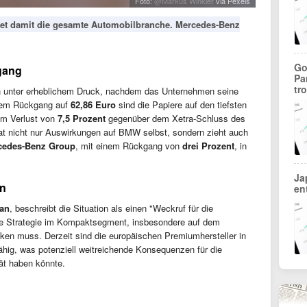
Foto:
@Markus Winkler
via Pexels
et damit die gesamte Automobilbranche. Mercedes-Benz
Go
gang
Pa
tr
 unter erheblichem Druck, nachdem das Unternehmen seine
inem Rückgang auf
62,86 Euro
sind die Papiere auf den tiefsten
em Verlust von
7,5 Prozent
gegenüber dem Xetra-Schluss des
hat nicht nur Auswirkungen auf BMW selbst, sondern zieht auch
cedes-Benz Group
, mit einem Rückgang von
drei Prozent
, in
Ja
en
en
an
, beschreibt die Situation als einen "Weckruf für die
e Strategie im Kompaktsegment, insbesondere auf dem
ken muss. Derzeit sind die europäischen Premiumhersteller in
hig, was potenziell weitreichende Konsequenzen für die
tät haben könnte.