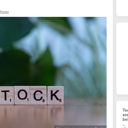
 News
Te
st
be