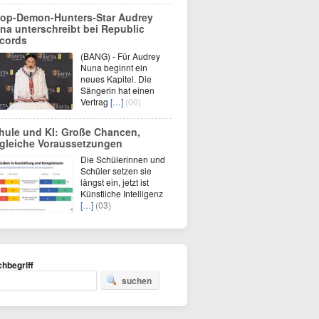
op-Demon-Hunters-Star Audrey
na unterschreibt bei Republic
cords
(BANG) - Für Audrey
Nuna beginnt ein
neues Kapitel. Die
Sängerin hat einen
Vertrag
[…]
(00)
hule und KI: Große Chancen,
gleiche Voraussetzungen
Die Schülerinnen und
Schüler setzen sie
längst ein, jetzt ist
Künstliche Intelligenz
[…]
(03)
hbegriff
suchen