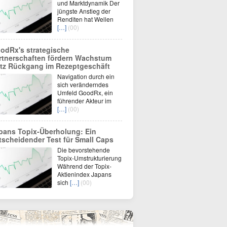
und Marktdynamik Der
jüngste Anstieg der
Renditen hat Wellen
[…]
(00)
odRx's strategische
rtnerschaften fördern Wachstum
otz Rückgang im Rezeptgeschäft
Navigation durch ein
sich veränderndes
Umfeld GoodRx, ein
führender Akteur im
[…]
(00)
pans Topix-Überholung: Ein
tscheidender Test für Small Caps
Die bevorstehende
Topix-Umstrukturierung
Während der Topix-
Aktienindex Japans
sich
[…]
(00)