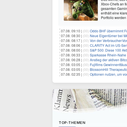
Xbox-Chefs an Mi
gesamten Gaming-
enthält eine kla
Portfolio werden
07.08. 09:10 |
(00)
Oddo BHF übernimmt Fo
07.08. 08:30 |
(00)
Neue Eigentümer bei 
07.08. 08:17 |
(00)
Von der Verbraucher-Vor
07.08. 08:06 |
(00)
CLARITY Act im US-Senat auf 
07.08. 08:00 |
(00)
S&P 500: Diese 100 Akti
07.08. 06:33 |
(00)
Sparkasse Rhein-Nahe 
07.08. 06:28 |
(00)
Anstieg der aktiven Bit
07.08. 03:05 |
(00)
Fujifilms Gewinnenttäus
07.08. 03:05 |
(00)
BlossomHill Therapeutic
07.08. 02:35 |
(00)
Optionen nutzen, um von 
TOP-THEMEN