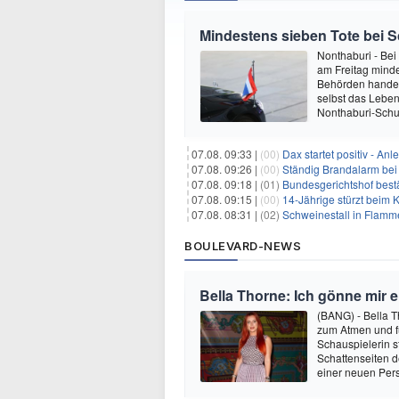
Mindestens sieben Tote bei 
Nonthaburi - Bei
am Freitag mind
Behörden handelt
selbst das Leben
Nonthaburi-Schul
07.08. 09:33 |
(00)
Dax startet positiv - An
07.08. 09:26 |
(00)
Ständig Brandalarm bei
07.08. 09:18 |
(01)
Bundesgerichtshof bestä
07.08. 09:15 |
(00)
14-Jährige stürzt beim K
07.08. 08:31 |
(02)
Schweinestall in Flamme
BOULEVARD-NEWS
Bella Thorne: Ich gönne mir 
(BANG) - Bella 
zum Atmen und fü
Schauspielerin s
Schattenseiten d
einer neuen Pers