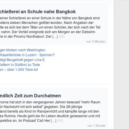
Schießerei an Schule nahe Bangkok
 einer Schießerei an einer Schule in der Nähe von Bangkok sind
estens sieben Menschen getötet worden. Nach Angaben der
e es sich bei dem Täter um einen Schüler, der sich nach der Tat
 nahm. Der Vorfall ereignete sich am Morgen an der Debsirin-
e in der Provinz Nonthaburi. Der
[…]
(00)
vor 2 Minuten
leger blicken nach Washington
 Kapellbrücke in Luzern - Spinnen?
tigt Beugehaft gegen Lina E.
lettern in Südtirol zu Tode
n – über 1.000 Tiere tot
endlich Zeit zum Durchatmen
Thorne hat sich in den vergangenen Jahren bewusst "mehr Raum
r Nachsicht mit sich selbst" gegeben. Die 28-jährige
tand bereits als Kind im Rampenlicht und kämpfte lange mit den
es Ruhms. Heute geht sie ihr Leben deutlich gelassener und mit
pektive an. Im Podcast 'Call Her
[…]
(00)
vor 1 Stunde