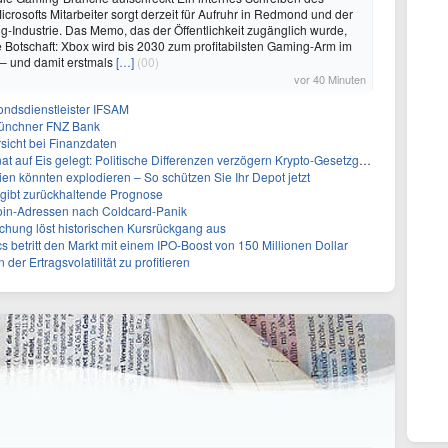
crosofts Mitarbeiter sorgt derzeit für Aufruhr in Redmond und der
Industrie. Das Memo, das der Öffentlichkeit zugänglich wurde,
re Botschaft: Xbox wird bis 2030 zum profitabilsten Gaming-Arm im
 – und damit erstmals
[…]
(00)
vor 40 Minuten
ndsdienstleister IFSAM
Münchner FNZ Bank
sicht bei Finanzdaten
Eis gelegt: Politische Differenzen verzögern Krypto-Gesetzgebung bis September
en könnten explodieren – So schützen Sie Ihr Depot jetzt
gibt zurückhaltende Prognose
coin-Adressen nach Coldcard-Panik
chung löst historischen Kursrückgang aus
s betritt den Markt mit einem IPO-Boost von 150 Millionen Dollar
der Ertragsvolatilität zu profitieren