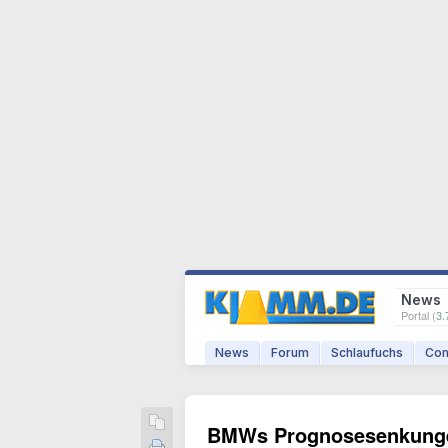
News
Portal (
3.
News
Forum
Schlaufuchs
Com
BMWs Prognosesenkungen