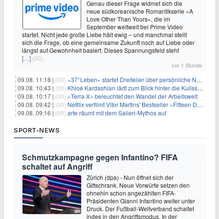
Genau dieser Frage widmet sich die
neue südkoreanische Romantikserie «A
Love Other Than Yours», die im
September weltweit bei Prime Video
startet. Nicht jede große Liebe hält ewig – und manchmal stellt
sich die Frage, ob eine gemeinsame Zukunft noch auf Liebe oder
längst auf Gewohnheit basiert. Dieses Spannungsfeld steht
[…]
(00)
vor 1 Stunde
09.08. 11:18 |
(00)
«37°Leben» startet Dreiteiler über persönliche Neuanfänge
09.08. 10:43 |
(00)
Khloé Kardashian lädt zum Blick hinter die Kulissen ihres Freundeskreises
09.08. 10:17 |
(00)
«Terra X» beleuchtet den Wandel der Arbeitswelt
09.08. 09:42 |
(00)
Netflix verfilmt Vitor Martins' Bestseller «Fifteen Days»
09.08. 09:16 |
(00)
arte räumt mit dem Salieri-Mythos auf
SPORT-NEWS
Schmutzkampagne gegen Infantino? FIFA
schaltet auf Angriff
Zürich (dpa) - Nun öffnet sich der
Giftschrank. Neue Vorwürfe setzen den
ohnehin schon angezählten FIFA-
Präsidenten Gianni Infantino weiter unter
Druck. Der Fußball-Weltverband schaltet
indes in den Angriffsmodus. In der