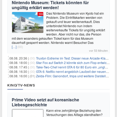
Nintendo Museum: Tickets könnten für
ungültig erklärt werden!
Das Nintendo Museum von Kyoto hat ein
Problem. Die Eintrittskarten werden von
gekauft und teuer weiterverkauft. Dies
unterbindet Nintendo nun indem
weiterverkaufte Tickets für ungültig erklärt
werden. Aber nicht nur das, die Person
mit dem woanders gekauften Ticket kann für das Museum
dauerhaft gesperrt werden. Nintendo warnt Besucher Das
[…]
(00)
vor 53 Minuten
08.08. 20:36 |
(00)
Truxton Extreme im Test: Dieser neue Arcade-Klassiker verzeiht dir gar nichts
08.08. 18:00 |
(00)
Star Fox auf Switch 2 könnte sich zum Flop entwickeln
08.08. 17:45 |
(00)
Take-Two-Chef nennt GTA 6 für 80 Euro ein „unglaubliches Schnäppchen“
08.08. 16:30 |
(00)
GTA 6: Netflix nennt angeblich Laufzeit der neuen Gameplay-Präsentation
08.08. 16:00 |
(01)
Zelda-Film: Ganondorf, Impa und weitere Darsteller sollen feststehen
KINO/TV-NEWS
Prime Video setzt auf koreanische
Liebesgeschichte
Kann eine zehnjährige Beziehung den
Versuchungen des Alltags standhalten?