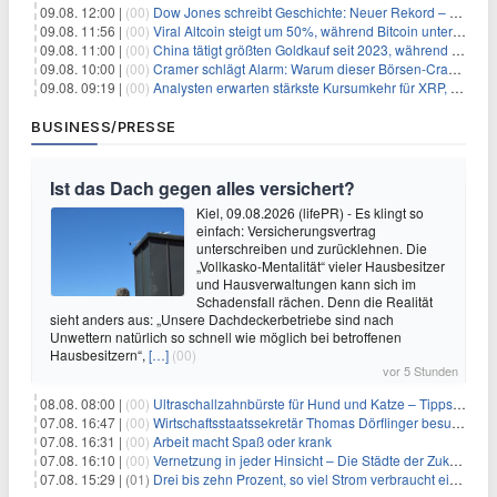
09.08. 12:00 |
(00)
Dow Jones schreibt Geschichte: Neuer Rekord – und Amazon knackt die nächste Billionen-Marke
09.08. 11:56 |
(00)
Viral Altcoin steigt um 50%, während Bitcoin unter $65.000 fällt
09.08. 11:00 |
(00)
China tätigt größten Goldkauf seit 2023, während Goldpreis um 8% steigt
09.08. 10:00 |
(00)
Cramer schlägt Alarm: Warum dieser Börsen-Crash die beste Einstiegschance seit Monaten ist
09.08. 09:19 |
(00)
Analysten erwarten stärkste Kursumkehr für XRP, während Polymarket skeptisch bleibt
BUSINESS/PRESSE
Ist das Dach gegen alles versichert?
Kiel, 09.08.2026 (lifePR) - Es klingt so
einfach: Versicherungsvertrag
unterschreiben und zurücklehnen. Die
„Vollkasko-Mentalität“ vieler Hausbesitzer
und Hausverwaltungen kann sich im
Schadensfall rächen. Denn die Realität
sieht anders aus: „Unsere Dachdeckerbetriebe sind nach
Unwettern natürlich so schnell wie möglich bei betroffenen
Hausbesitzern“,
[…]
(00)
vor 5 Stunden
08.08. 08:00 |
(00)
Ultraschallzahnbürste für Hund und Katze – Tipps zur erfolgreichen Eingewöhnung
07.08. 16:47 |
(00)
Wirtschaftsstaatssekretär Thomas Dörflinger besucht Handwerksbetrieb im Kammerbezirk Freiburg
07.08. 16:31 |
(00)
Arbeit macht Spaß oder krank
07.08. 16:10 |
(00)
Vernetzung in jeder Hinsicht – Die Städte der Zukunft sind grün-blau
07.08. 15:29 |
(01)
Drei bis zehn Prozent, so viel Strom verbraucht ein Aufzug im Gebäude