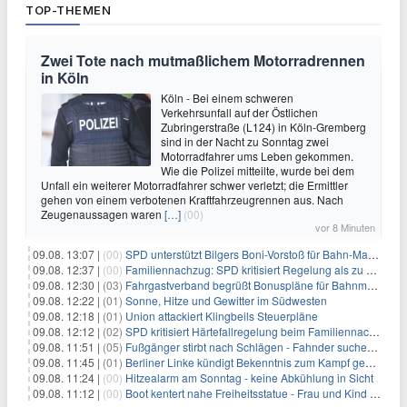
TOP-THEMEN
Zwei Tote nach mutmaßlichem Motorradrennen
in Köln
Köln - Bei einem schweren
Verkehrsunfall auf der Östlichen
Zubringerstraße (L124) in Köln-Gremberg
sind in der Nacht zu Sonntag zwei
Motorradfahrer ums Leben gekommen.
Wie die Polizei mitteilte, wurde bei dem
Unfall ein weiterer Motorradfahrer schwer verletzt; die Ermittler
gehen von einem verbotenen Kraftfahrzeugrennen aus. Nach
Zeugenaussagen waren
[…]
(00)
vor 8 Minuten
09.08. 13:07 |
(00)
SPD unterstützt Bilgers Boni-Vorstoß für Bahn-Manager
09.08. 12:37 |
(00)
Familiennachzug: SPD kritisiert Regelung als zu streng
09.08. 12:30 |
(03)
Fahrgastverband begrüßt Bonuspläne für Bahnmanager
09.08. 12:22 |
(01)
Sonne, Hitze und Gewitter im Südwesten
09.08. 12:18 |
(01)
Union attackiert Klingbeils Steuerpläne
09.08. 12:12 |
(02)
SPD kritisiert Härtefallregelung beim Familiennachzug als zu streng
09.08. 11:51 |
(05)
Fußgänger stirbt nach Schlägen - Fahnder suchen Autofahrer
09.08. 11:45 |
(01)
Berliner Linke kündigt Bekenntnis zum Kampf gegen Antisemitismus an
09.08. 11:24 |
(00)
Hitzealarm am Sonntag - keine Abkühlung in Sicht
09.08. 11:12 |
(00)
Boot kentert nahe Freiheitsstatue - Frau und Kind sterben