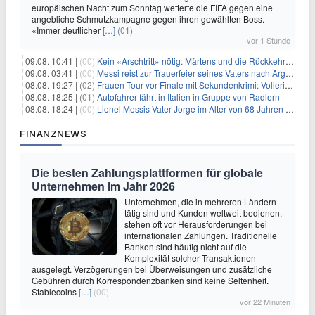
europäischen Nacht zum Sonntag wetterte die FIFA gegen eine
angebliche Schmutzkampagne gegen ihren gewählten Boss.
«Immer deutlicher
[…]
(01)
vor 1 Stunde
09.08. 10:41 |
(00)
Kein «Arschtritt» nötig: Märtens und die Rückkehr nach Paris
09.08. 03:41 |
(00)
Messi reist zur Trauerfeier seines Vaters nach Argentinien
08.08. 19:27 |
(02)
Frauen-Tour vor Finale mit Sekundenkrimi: Vollering in Gelb
08.08. 18:25 |
(01)
Autofahrer fährt in Italien in Gruppe von Radlern
08.08. 18:24 |
(00)
Lionel Messis Vater Jorge im Alter von 68 Jahren gestorben
FINANZNEWS
Die besten Zahlungsplattformen für globale
Unternehmen im Jahr 2026
Unternehmen, die in mehreren Ländern
tätig sind und Kunden weltweit bedienen,
stehen oft vor Herausforderungen bei
internationalen Zahlungen. Traditionelle
Banken sind häufig nicht auf die
Komplexität solcher Transaktionen
ausgelegt. Verzögerungen bei Überweisungen und zusätzliche
Gebühren durch Korrespondenzbanken sind keine Seltenheit.
Stablecoins
[…]
(00)
vor 22 Minuten