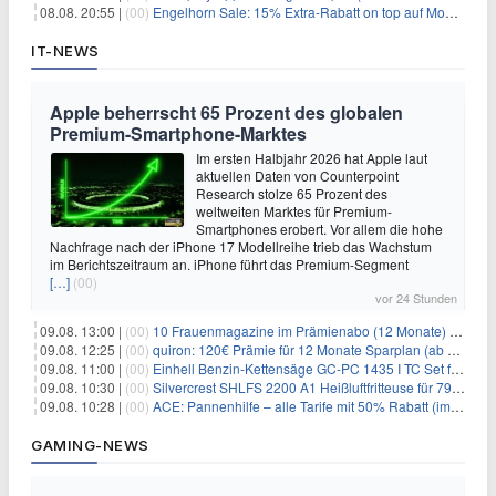
08.08. 20:55 |
(00)
Engelhorn Sale: 15% Extra-Rabatt on top auf Mode- und Sport-Artikel
IT-NEWS
Apple beherrscht 65 Prozent des globalen
Premium-Smartphone-Marktes
Im ersten Halbjahr 2026 hat Apple laut
aktuellen Daten von Counterpoint
Research stolze 65 Prozent des
weltweiten Marktes für Premium-
Smartphones erobert. Vor allem die hohe
Nachfrage nach der iPhone 17 Modellreihe trieb das Wachstum
im Berichtszeitraum an. iPhone führt das Premium-Segment
[…]
(00)
vor 24 Stunden
09.08. 13:00 |
(00)
10 Frauenmagazine im Prämienabo (12 Monate) mit Prämien bis zu 225€
09.08. 12:25 |
(00)
quiron: 120€ Prämie für 12 Monate Sparplan (ab 100€/Monat)
09.08. 11:00 |
(00)
Einhell Benzin-Kettensäge GC-PC 1435 I TC Set für 99,99€
09.08. 10:30 |
(00)
Silvercrest SHLFS 2200 A1 Heißluftfritteuse für 79,99€ – Grill & Räucherfunktion
09.08. 10:28 |
(00)
ACE: Pannenhilfe – alle Tarife mit 50% Rabatt (im ersten Jahr)
GAMING-NEWS