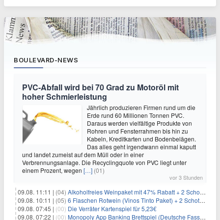
BOULEVARD-NEWS
PVC-Abfall wird bei 70 Grad zu Motoröl mit
hoher Schmierleistung
Jährlich produzieren Firmen rund um die
Erde rund 60 Millionen Tonnen PVC.
Daraus werden vielfältige Produkte von
Rohren und Fensterrahmen bis hin zu
Kabeln, Kreditkarten und Bodenbelägen.
Das alles geht irgendwann einmal kaputt
und landet zumeist auf dem Müll oder in einer
Verbrennungsanlage. Die Recyclingquote von PVC liegt unter
einem Prozent, wegen
[…]
(01)
vor 3 Stunden
09.08. 11:11 |
(04)
Alkoholfreies Weinpaket mit 47% Rabatt + 2 Schott Zwiesel Gläser GRATIS für 29,99€
09.08. 10:11 |
(05)
6 Flaschen Rotwein (Vinos Tinto Paket) + 2 Schott Zwiesel Gläser für 25,99€ inkl. Versand
09.08. 07:45 |
(00)
Die Verräter Kartenspiel für 5,23€
09.08. 07:22 |
(00)
Monopoly App Banking Brettspiel (Deutsche Fassung) für 9,84€