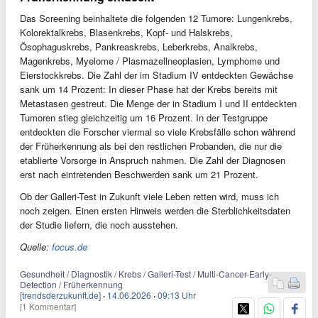
Das Screening beinhaltete die folgenden 12 Tumore: Lungenkrebs,
Kolorektalkrebs, Blasenkrebs, Kopf- und Halskrebs,
Ösophaguskrebs, Pankreaskrebs, Leberkrebs, Analkrebs,
Magenkrebs, Myelome / Plasmazellneoplasien, Lymphome und
Eierstockkrebs. Die Zahl der im Stadium IV entdeckten Gewächse
sank um 14 Prozent: In dieser Phase hat der Krebs bereits mit
Metastasen gestreut. Die Menge der in Stadium I und II entdeckten
Tumoren stieg gleichzeitig um 16 Prozent. In der Testgruppe
entdeckten die Forscher viermal so viele Krebsfälle schon während
der Früherkennung als bei den restlichen Probanden, die nur die
etablierte Vorsorge in Anspruch nahmen. Die Zahl der Diagnosen
erst nach eintretenden Beschwerden sank um 21 Prozent.
Ob der Galleri-Test in Zukunft viele Leben retten wird, muss ich
noch zeigen. Einen ersten Hinweis werden die Sterblichkeitsdaten
der Studie liefern, die noch ausstehen.
Quelle:
focus.de
Gesundheit / Diagnostik / Krebs / Galleri-Test / Multi-Cancer-Early-
Detection / Früherkennung
[trendsderzukunft.de]
·
14.06.2026
·
09:13 Uhr
[1 Kommentar]