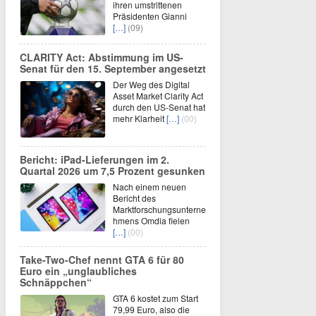
ihren umstrittenen
Präsidenten Gianni
[…]
(09)
CLARITY Act: Abstimmung im US-
Senat für den 15. September angesetzt
Der Weg des Digital
Asset Market Clarity Act
durch den US-Senat hat
mehr Klarheit
[…]
(00)
Bericht: iPad-Lieferungen im 2.
Quartal 2026 um 7,5 Prozent gesunken
Nach einem neuen
Bericht des
Marktforschungsunterne
hmens Omdia fielen
[…]
(00)
Take-Two-Chef nennt GTA 6 für 80
Euro ein „unglaubliches
Schnäppchen“
GTA 6 kostet zum Start
79,99 Euro, also die