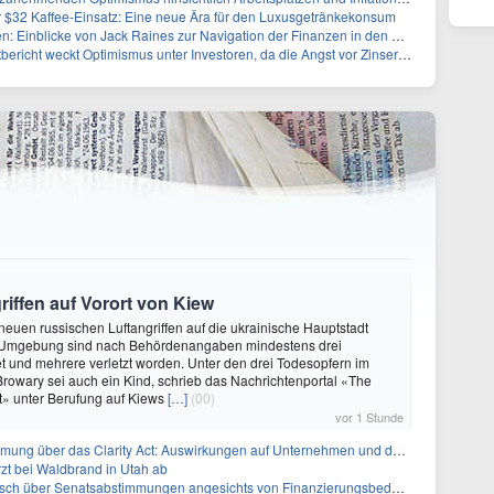
$32 Kaffee-Einsatz: Eine neue Ära für den Luxusgetränkekonsum
Einblicke von Jack Raines zur Navigation der Finanzen in den Zwanzigern
t weckt Optimismus unter Investoren, da die Angst vor Zinserhöhungen nachlässt
riffen auf Vorort von Kiew
 neuen russischen Luftangriffen auf die ukrainische Hauptstadt
 Umgebung sind nach Behördenangaben mindestens drei
 und mehrere verletzt worden. Unter den drei Todesopfern im
 Browary sei auch ein Kind, schrieb das Nachrichtenportal «The
t» unter Berufung auf Kiews
[…]
(00)
vor 1 Stunde
ber das Clarity Act: Auswirkungen auf Unternehmen und das Vertrauen der Investoren
zt bei Waldbrand in Utah ab
sch über Senatsabstimmungen angesichts von Finanzierungsbedenken