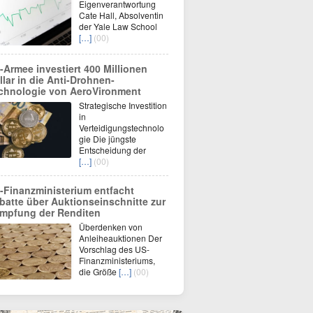
Eigenverantwortung
Cate Hall, Absolventin
der Yale Law School
[…]
(00)
-Armee investiert 400 Millionen
llar in die Anti-Drohnen-
chnologie von AeroVironment
Strategische Investition
in
Verteidigungstechnolo
gie Die jüngste
Entscheidung der
[…]
(00)
-Finanzministerium entfacht
batte über Auktionseinschnitte zur
mpfung der Renditen
Überdenken von
Anleiheauktionen Der
Vorschlag des US-
Finanzministeriums,
die Größe
[…]
(00)