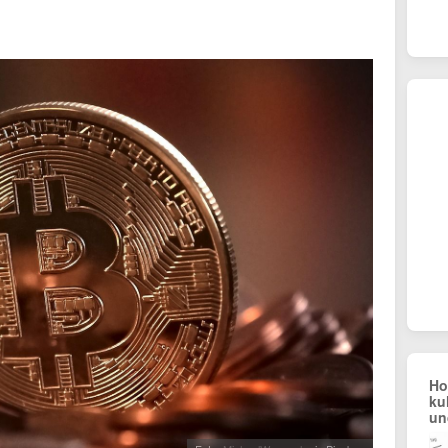
Ho
ku
un