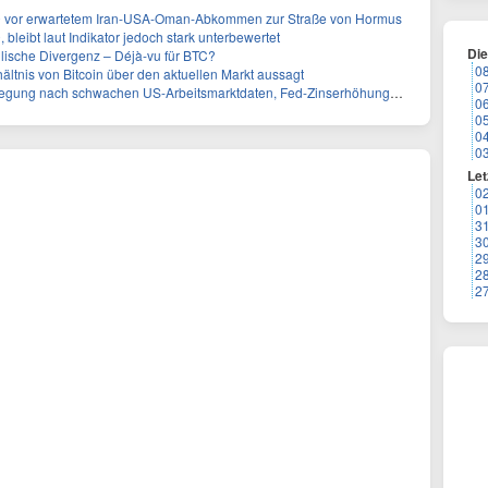
000 vor erwartetem Iran-USA-Oman-Abkommen zur Straße von Hormus
, bleibt laut Indikator jedoch stark unterbewertet
Di
ullische Divergenz – Déjà-vu für BTC?
0
ältnis von Bitcoin über den aktuellen Markt aussagt
0
 nach schwachen US-Arbeitsmarktdaten, Fed-Zinserhöhungschancen sinken auf 44%
0
0
0
0
Let
0
0
3
3
2
2
2