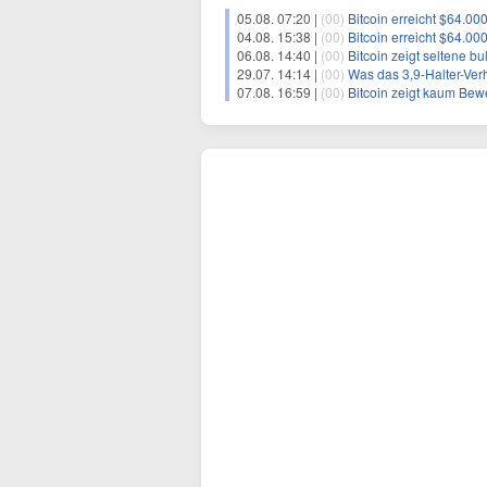
05.08. 07:20 |
(00)
Bitcoin erreicht $64.
04.08. 15:38 |
(00)
Bitcoin erreicht $64.000
06.08. 14:40 |
(00)
Bitcoin zeigt seltene b
29.07. 14:14 |
(00)
Was das 3,9-Halter-Verh
07.08. 16:59 |
(00)
Bitcoin zeigt kaum Bewegung