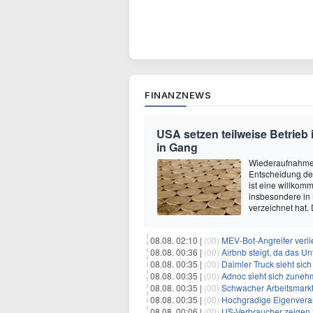
FINANZNEWS
USA setzen teilweise Betrieb
in Gang
Wiederaufnahme 
Entscheidung de
ist eine willkom
insbesondere in
verzeichnet hat.
08.08. 02:10 |
(00)
MEV-Bot-Angreifer verli
08.08. 00:36 |
(00)
Airbnb steigt, da das Un
08.08. 00:35 |
(00)
Daimler Truck sieht sich einer po
08.08. 00:35 |
(00)
Adnoc sieht sich zunehmen
08.08. 00:35 |
(00)
Schwacher Arbeitsmarktb
08.08. 00:35 |
(00)
Hochgradige Eigenveran
08.08. 00:06 |
(00)
US-Verbraucher zeigen zune