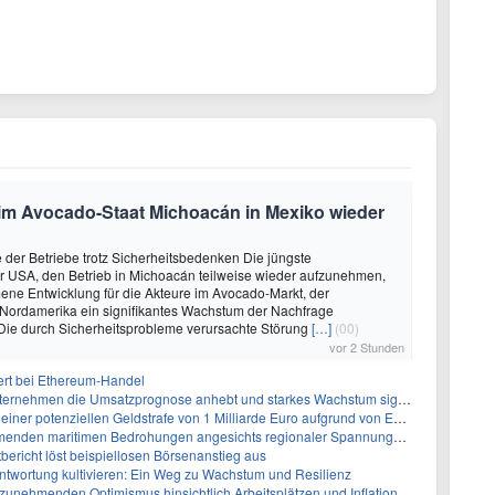
 im Avocado-Staat Michoacán in Mexiko wieder
der Betriebe trotz Sicherheitsbedenken Die jüngste
r USA, den Betrieb in Michoacán teilweise wieder aufzunehmen,
mene Entwicklung für die Akteure im Avocado-Markt, der
 Nordamerika ein signifikantes Wachstum der Nachfrage
 Die durch Sicherheitsprobleme verursachte Störung
[…]
(00)
vor 2 Stunden
ert bei Ethereum-Handel
ternehmen die Umsatzprognose anhebt und starkes Wachstum signalisiert
tenziellen Geldstrafe von 1 Milliarde Euro aufgrund von EU-Emissionsvorschriften gegenüber
den maritimen Bedrohungen angesichts regionaler Spannungen gegenüber
ericht löst beispiellosen Börsenanstieg aus
twortung kultivieren: Ein Weg zu Wachstum und Resilienz
hmenden Optimismus hinsichtlich Arbeitsplätzen und Inflationserwartungen