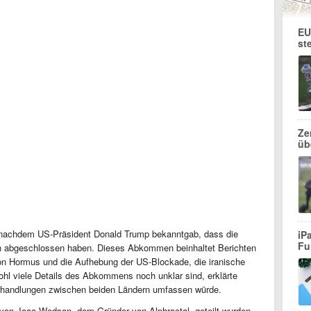
EU
st
Ze
üb
e, nachdem US-Präsident Donald Trump bekanntgab, dass die
iP
Fu
 abgeschlossen haben. Dieses Abkommen beinhaltet Berichten
von Hormus und die Aufhebung der US-Blockade, die iranische
wohl viele Details des Abkommens noch unklar sind, erklärte
erhandlungen zwischen beiden Ländern umfassen würde.
von Joao Wedson, dem Gründer von Alphractal, geteilt wurden,