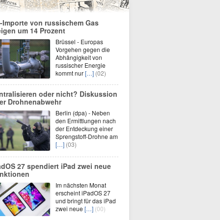
-Importe von russischem Gas
eigen um 14 Prozent
Brüssel - Europas
Vorgehen gegen die
Abhängigkeit von
russischer Energie
kommt nur
[…]
(02)
ntralisieren oder nicht? Diskussion
er Drohnenabwehr
Berlin (dpa) - Neben
den Ermittlungen nach
der Entdeckung einer
Sprengstoff-Drohne am
[…]
(03)
adOS 27 spendiert iPad zwei neue
nktionen
Im nächsten Monat
erscheint iPadOS 27
und bringt für das iPad
zwei neue
[…]
(00)