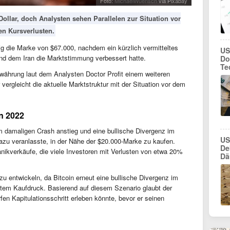
Foto:
MichaelWuensch
via Pixabay
-Dollar, doch Analysten sehen Parallelen zur Situation vor
n Kursverlusten.
tig die Marke von $67.000, nachdem ein kürzlich vermitteltes
US
 dem Iran die Marktstimmung verbessert hatte.
Do
Te
währung laut dem Analysten Doctor Profit einem weiteren
vergleicht die aktuelle Marktstruktur mit der Situation vor dem
on 2022
em damaligen Crash anstieg und eine bullische Divergenz im
US
azu veranlasste, in der Nähe der $20.000-Marke zu kaufen.
De
nikverkäufe, die viele Investoren mit Verlusten von etwa 20%
Dä
zu entwickeln, da Bitcoin erneut eine bullische Divergenz im
ktem Kaufdruck. Basierend auf diesem Szenario glaubt der
en Kapitulationsschritt erleben könnte, bevor er seinen