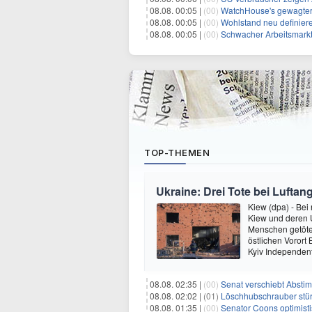
08.08. 00:05 |
(00)
WatchHouse's gewagter 
08.08. 00:05 |
(00)
Wohlstand neu definieren: 
08.08. 00:05 |
(00)
Schwacher Arbeitsmarktberich
TOP-THEMEN
Ukraine: Drei Tote bei Luftang
Kiew (dpa) - Bei
Kiew und deren
Menschen getötet
östlichen Vorort
Kyiv Independen
08.08. 02:35 |
(00)
Senat verschiebt Abstimmung ü
08.08. 02:02 |
(01)
Löschhubschrauber stür
08.08. 01:35 |
(00)
Senator Coons optimisti