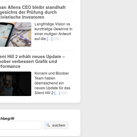
han Allens CEO bleibt standhaft
gesichts der Prüfung durch
tivistische Investoren
Langfristige Vision vs.
kurzfristige Gewinne In
einer mutigen Antwort
auf die
[…]
(00)
lent Hill 2 erhält neues Update –
oober verbessert Grafik und
rformance
Konami und Bloober
Team haben
überraschend ein
neues Update für das
Silent Hill 2
[…]
(00)
hbegriff
suchen