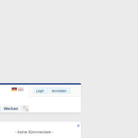
Login
Anmelden
Werben
- keine Kommentare -