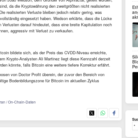
ind, da die Kryptowährung den zweitgrößten nicht realisierten
Et
an
Die realisierten Verluste bleiben jedoch relativ gering, was
ak
vollständig eingesetzt haben. Wedson erklärte, dass die Lücke
en Verlusten darauf hindeutet, dass eine breite Kapitulation noch
nnen, aggressiv mit Verlust zu verkaufen.
tcoin bildete sich, als der Preis das CVDD-Niveau erreichte,
Si
em Krypto-Analysten Ali Martinez liegt diese Kennzahl derzeit
Bl
en könnte, falls Bitcoin eine weitere tiefere Korrektur erfährt.
Pe
osen von Doctor Profit überein, der zuvor den Bereich von
ltige Bodenbildungszone für Bitcoin im aktuellen Zyklus
 Iran / On-Chain-Daten
Suc