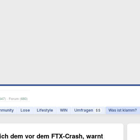
647
) · Forum (
680
)
munity
Lose
Lifestyle
WIN
Umfragen
Was ist klamm?
$$
lich dem vor dem FTX-Crash, warnt