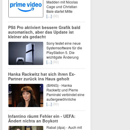
Madden mit Nicolas
Cage und Christian
Bale startet Mitte
[…]
(00)
PS5 Pro aktiviert bessere Grafik bald
automatisch, aber das Update ist
kleiner als gedacht
Sony testet eine neue
Systemsoftware für die
PlayStation 5. Die
wichtigste Änderung
[…]
(00)
Hanka Rackwitz hat sich ihren Ex-
Partner zurück ins Haus geholt
(BANG) - Hanka
Rackwitz und Pierre
Paminski verbindet eine
außergewöhnliche
[…]
(00)
Infantino räumt Fehler ein - UEFA:
Ändert nichts an Boykott
Rabat (dpa) - Auch mit