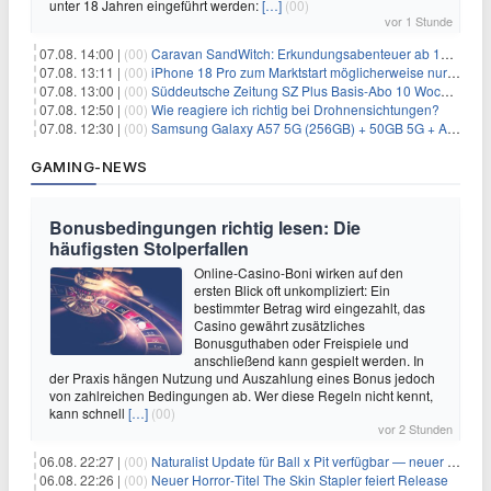
unter 18 Jahren eingeführt werden:
[…]
(00)
vor 1 Stunde
07.08. 14:00 |
(00)
Caravan SandWitch: Erkundungsabenteuer ab 13.08. gratis im Epic Games Store
07.08. 13:11 |
(00)
iPhone 18 Pro zum Marktstart möglicherweise nur begrenzt verfügbar
07.08. 13:00 |
(00)
Süddeutsche Zeitung SZ Plus Basis-Abo 10 Wochen für 10€
07.08. 12:50 |
(00)
Wie reagiere ich richtig bei Drohnensichtungen?
07.08. 12:30 |
(00)
Samsung Galaxy A57 5G (256GB) + 50GB 5G + Alles-Flat im Vodafone-Netz für 19,99€/Monat – eff. 2,36€/Monat
GAMING-NEWS
Bonusbedingungen richtig lesen: Die
häufigsten Stolperfallen
Online-Casino-Boni wirken auf den
ersten Blick oft unkompliziert: Ein
bestimmter Betrag wird eingezahlt, das
Casino gewährt zusätzliches
Bonusguthaben oder Freispiele und
anschließend kann gespielt werden. In
der Praxis hängen Nutzung und Auszahlung eines Bonus jedoch
von zahlreichen Bedingungen ab. Wer diese Regeln nicht kennt,
kann schnell
[…]
(00)
vor 2 Stunden
06.08. 22:27 |
(00)
Naturalist Update für Ball x Pit verfügbar — neuer Content auf allen Plattformen
06.08. 22:26 |
(00)
Neuer Horror‑Titel The Skin Stapler feiert Release