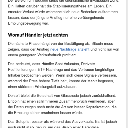
Der Bereich um $60.000 bleibt die offensichtliche Invalidation Zone.
Ein Halten darüber hält die Stabilisierungsthese am Leben. Ein
erneuter Verlust würde wahrscheinlich neue Bedenken aufkommen
lassen, dass der jüngste Anstieg nur eine vorübergehende
Erholungsbewegung war.
Worauf Händler jetzt achten
Die nächste Phase hängt von der Bestätigung ab. Bitcoin muss
zeigen, dass der Anstieg
neue Nachfrage anzieht
und nicht nur von
einem geringeren Verkaufsdruck profitiert.
Das bedeutet, dass Händler Spot-Volumina, Derivate-
Positionierungen, ETF-Nachfrage und das Vertrauen langfristiger
Inhaber beobachten werden. Wenn sich diese Signale verbessern,
während der Preis höhere Tiefs hält, könnte der Markt beginnen,
einen stärkeren Erholungsfall aufzubauen.
Derzeit bleibt die Botschaft von Glassnode jedoch zurückhaltend.
Bitcoin hat einen schlimmeren Zusammenbruch vermieden, aber
die Daten zeigen noch nicht die Art von breiter Kapitalrotation, die
die Erholung sicher erscheinen lassen würde.
Das Setup ist besser als während des Ausverkaufs. Es ist jedoch
noch nicht stark genug, um das Risiko einer Bärenfalle