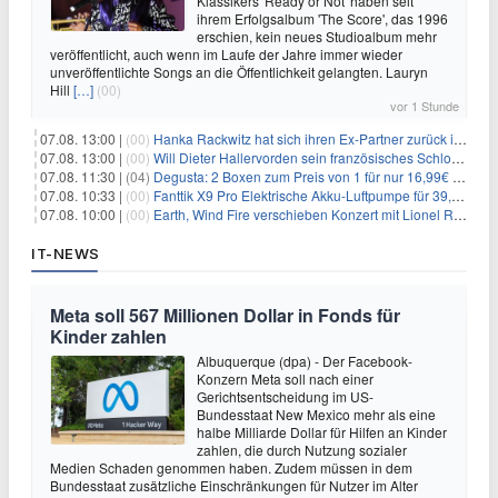
Klassikers 'Ready or Not' haben seit
ihrem Erfolgsalbum 'The Score', das 1996
erschien, kein neues Studioalbum mehr
veröffentlicht, auch wenn im Laufe der Jahre immer wieder
unveröffentlichte Songs an die Öffentlichkeit gelangten. Lauryn
Hill
[…]
(00)
vor 1 Stunde
07.08. 13:00 |
(00)
Hanka Rackwitz hat sich ihren Ex-Partner zurück ins Haus geholt
07.08. 13:00 |
(00)
Will Dieter Hallervorden sein französisches Schloss verkaufen?
07.08. 11:30 |
(04)
Degusta: 2 Boxen zum Preis von 1 für nur 16,99€ inkl. Versand
07.08. 10:33 |
(00)
Fanttik X9 Pro Elektrische Akku-Luftpumpe für 39,99€
07.08. 10:00 |
(00)
Earth, Wind Fire verschieben Konzert mit Lionel Richie nach medizinischem Notfall
IT-NEWS
Meta soll 567 Millionen Dollar in Fonds für
Kinder zahlen
Albuquerque (dpa) - Der Facebook-
Konzern Meta soll nach einer
Gerichtsentscheidung im US-
Bundesstaat New Mexico mehr als eine
halbe Milliarde Dollar für Hilfen an Kinder
zahlen, die durch Nutzung sozialer
Medien Schaden genommen haben. Zudem müssen in dem
Bundesstaat zusätzliche Einschränkungen für Nutzer im Alter