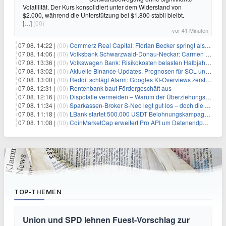
Volatilität. Der Kurs konsolidiert unter dem Widerstand von
$2.000, während die Unterstützung bei $1.800 stabil bleibt.
[…]
(00)
vor 41 Minuten
07.08. 14:22 |
(00)
Commerz Real Capital: Florian Becker springt als Leiter ein
07.08. 14:06 |
(00)
Volksbank Schwarzwald-Donau-Neckar: Carmen Wedam übernimmt Aufsichtsratsvorsitz
07.08. 13:36 |
(00)
Volkswagen Bank: Risikokosten belasten Halbjahresergebnis
07.08. 13:02 |
(00)
Aktuelle Binance-Updates, Prognosen für SOL und DOGE: Zusammenfassung vom 7. August
07.08. 13:00 |
(00)
Reddit schlägt Alarm: Googles KI-Overviews zerstören das Traffic-Geschäftsmodell
07.08. 12:31 |
(00)
Rentenbank baut Fördergeschäft aus
07.08. 12:16 |
(00)
Dispofalle vermeiden – Warum der Überziehungskredit teurer ist als gedacht
07.08. 11:34 |
(00)
Sparkassen-Broker S-Neo legt gut los – doch die Schwachstellen bleiben
07.08. 11:18 |
(00)
LBank startet 500.000 USDT Belohnungskampagne mit Pudgy Penguins
07.08. 11:08 |
(00)
CoinMarketCap erweitert Pro API um Datenendpunkte für reale Vermögenswerte
TOP-THEMEN
Union und SPD lehnen Fuest-Vorschlag zur