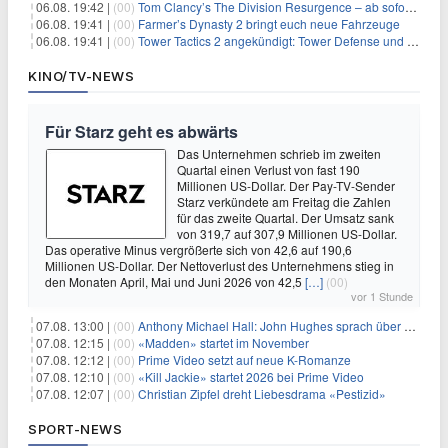
06.08. 19:42 |
(00)
Tom Clancy’s The Division Resurgence – ab sofort für euch verfügbar
06.08. 19:41 |
(00)
Farmer’s Dynasty 2 bringt euch neue Fahrzeuge
06.08. 19:41 |
(00)
Tower Tactics 2 angekündigt: Tower Defense und Deckbuilding Kombo kehrt zurück
KINO/TV-NEWS
Für Starz geht es abwärts
Das Unternehmen schrieb im zweiten
Quartal einen Verlust von fast 190
Millionen US-Dollar. Der Pay-TV-Sender
Starz verkündete am Freitag die Zahlen
für das zweite Quartal. Der Umsatz sank
von 319,7 auf 307,9 Millionen US-Dollar.
Das operative Minus vergrößerte sich von 42,6 auf 190,6
Millionen US-Dollar. Der Nettoverlust des Unternehmens stieg in
den Monaten April, Mai und Juni 2026 von 42,5
[…]
(00)
vor 1 Stunde
07.08. 13:00 |
(00)
Anthony Michael Hall: John Hughes sprach über eine Fortsetzung von 'The Breakfast Club'
07.08. 12:15 |
(00)
«Madden» startet im November
07.08. 12:12 |
(00)
Prime Video setzt auf neue K-Romanze
07.08. 12:10 |
(00)
«Kill Jackie» startet 2026 bei Prime Video
07.08. 12:07 |
(00)
Christian Zipfel dreht Liebesdrama «Pestizid»
SPORT-NEWS