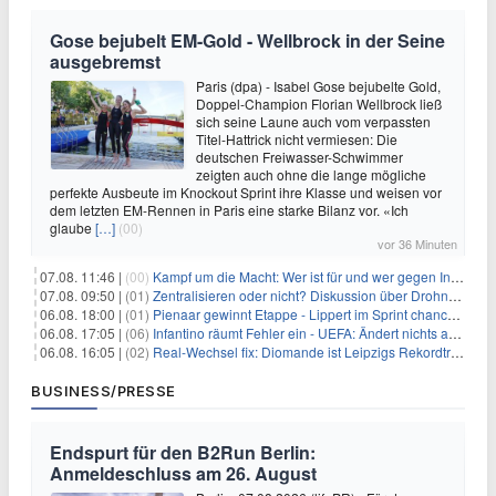
Gose bejubelt EM-Gold - Wellbrock in der Seine
ausgebremst
Paris (dpa) - Isabel Gose bejubelte Gold,
Doppel-Champion Florian Wellbrock ließ
sich seine Laune auch vom verpassten
Titel-Hattrick nicht vermiesen: Die
deutschen Freiwasser-Schwimmer
zeigten auch ohne die lange mögliche
perfekte Ausbeute im Knockout Sprint ihre Klasse und weisen vor
dem letzten EM-Rennen in Paris eine starke Bilanz vor. «Ich
glaube
[…]
(00)
vor 36 Minuten
07.08. 11:46 |
(00)
Kampf um die Macht: Wer ist für und wer gegen Infantino?
07.08. 09:50 |
(01)
Zentralisieren oder nicht? Diskussion über Drohnenabwehr
06.08. 18:00 |
(01)
Pienaar gewinnt Etappe - Lippert im Sprint chancenlos
06.08. 17:05 |
(06)
Infantino räumt Fehler ein - UEFA: Ändert nichts an Boykott
06.08. 16:05 |
(02)
Real-Wechsel fix: Diomande ist Leipzigs Rekordtransfer
BUSINESS/PRESSE
Endspurt für den B2Run Berlin:
Anmeldeschluss am 26. August