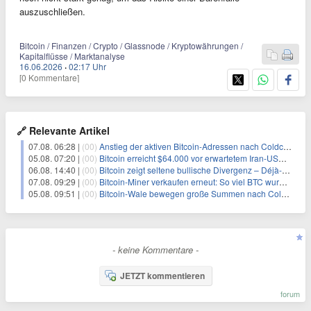
auszuschließen.
Bitcoin / Finanzen / Crypto / Glassnode / Kryptowährungen /
Kapitalflüsse / Marktanalyse
16.06.2026
·
02:17 Uhr
[0 Kommentare]
🔗 Relevante Artikel
07.08. 06:28 |
(00)
Anstieg der aktiven Bitcoin-Adressen nach Coldcard-Panik
05.08. 07:20 |
(00)
Bitcoin erreicht $64.000 vor erwartetem Iran-USA-Oman-Abkommen zur Straße von Hormus
06.08. 14:40 |
(00)
Bitcoin zeigt seltene bullische Divergenz – Déjà-vu für BTC?
07.08. 09:29 |
(00)
Bitcoin-Miner verkaufen erneut: So viel BTC wurde angeblich abgesetzt
05.08. 09:51 |
(00)
Bitcoin-Wale bewegen große Summen nach Coldcard-Chaos
- keine Kommentare -
JETZT kommentieren
forum