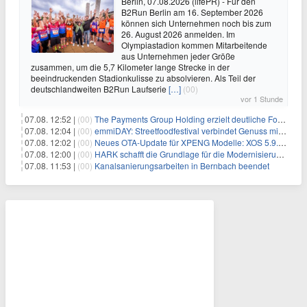
Berlin, 07.08.2026 (lifePR) - Für den
B2Run Berlin am 16. September 2026
können sich Unternehmen noch bis zum
26. August 2026 anmelden. Im
Olympiastadion kommen Mitarbeitende
aus Unternehmen jeder Größe
zusammen, um die 5,7 Kilometer lange Strecke in der
beeindruckenden Stadionkulisse zu absolvieren. Als Teil der
deutschlandweiten B2Run Laufserie
[…]
(00)
vor 1 Stunde
07.08. 12:52 |
(00)
The Payments Group Holding erzielt deutliche Fortschritte bei ihren AI-Projekten
07.08. 12:04 |
(00)
emmiDAY: Streetfoodfestival verbindet Genuss mit Engagement gegen Brustkrebs
07.08. 12:02 |
(00)
Neues OTA-Update für XPENG Modelle: XOS 5.9.5 erweitert Sicherheits-, Lade- und Komfortfunktionen
07.08. 12:00 |
(00)
HARK schafft die Grundlage für die Modernisierung seiner IBM i-Anwendungen
07.08. 11:53 |
(00)
Kanalsanierungsarbeiten in Bernbach beendet