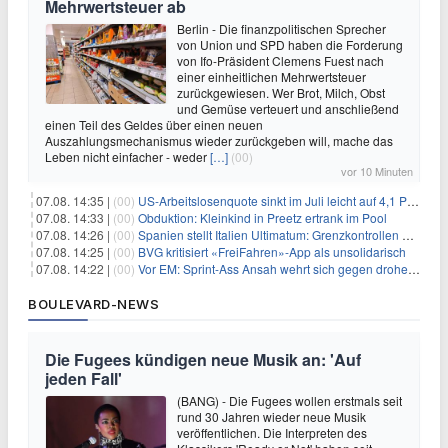
Mehrwertsteuer ab
Berlin - Die finanzpolitischen Sprecher
von Union und SPD haben die Forderung
von Ifo-Präsident Clemens Fuest nach
einer einheitlichen Mehrwertsteuer
zurückgewiesen. Wer Brot, Milch, Obst
und Gemüse verteuert und anschließend
einen Teil des Geldes über einen neuen
Auszahlungsmechanismus wieder zurückgeben will, mache das
Leben nicht einfacher - weder
[…]
(00)
vor 10 Minuten
07.08. 14:35 |
(00)
US-Arbeitslosenquote sinkt im Juli leicht auf 4,1 Prozent
07.08. 14:33 |
(00)
Obduktion: Kleinkind in Preetz ertrank im Pool
07.08. 14:26 |
(00)
Spanien stellt Italien Ultimatum: Grenzkontrollen beenden
07.08. 14:25 |
(00)
BVG kritisiert «FreiFahren»-App als unsolidarisch
07.08. 14:22 |
(00)
Vor EM: Sprint-Ass Ansah wehrt sich gegen drohende Sperre
BOULEVARD-NEWS
Die Fugees kündigen neue Musik an: 'Auf
jeden Fall'
(BANG) - Die Fugees wollen erstmals seit
rund 30 Jahren wieder neue Musik
veröffentlichen. Die Interpreten des