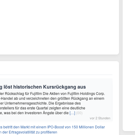
g löst historischen Kursrückgang aus
er Rückschlag für Fujifilm Die Aktien von Fujifilm Holdings Corp.
io-Handel ab und verzeichneten den größten Rückgang an einem
 der Unternehmensgeschichte. Die Ergebnisse des
stellers für das erste Quartal zeigten eine deutliche
e, was bei den Investoren Ängste über die
[…]
(00)
vor 2 Stunden
s betritt den Markt mit einem IPO-Boost von 150 Millionen Dollar
der Ertragsvolatilität zu profitieren