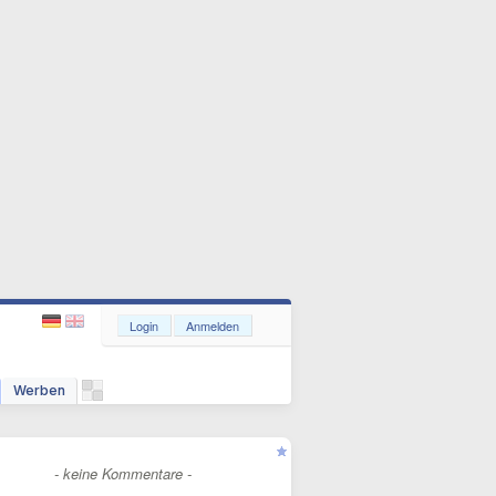
Login
Anmelden
Werben
- keine Kommentare -