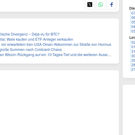
Di
0
0
0
0
0
ullische Divergenz – Déjà-vu für BTC?
Let
ollar, Wale kaufen und ETF-Anleger verkaufen
0
000 vor erwartetem Iran-USA-Oman-Abkommen zur Straße von Hormus
0
 große Summen nach Coldcard-Chaos
3
n Bitcoin-Rückgang auf ein 10-Tages-Tief und die weiteren Aussichten
3
2
2
2