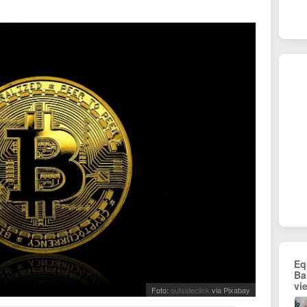
Eq
Ba
vi
Foto:
outsideclick
via Pixabay