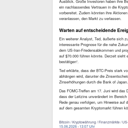
Ausblick. Große Investoren haben ihre B
ein nachlassendes Vertrauen in die Krypt
vorbereitet. Zudem könnten ihre Aktionen
veranlassen, den Markt zu verlassen.
Warten auf entscheidende Erei
Ein weiterer Analyst, Ted, äußerte sich
interessante Prognose für die nahe Zuku
dem US-Iran-Friedensabkommen und progno
auf $70.000 führen könnte. Derzeit sieht
bestätigen“.
Ted erklärte, dass der BTC-Preis stark vo
abhängen wird, darunter die Zinsentschei
Zinserhöhungen durch die Bank of Japan.
Das FOMC-Treffen am 17. Juni wird das D
dass der Leitzins unverändert im Bereich
Rede genau verfolgen, um Hinweise auf die
auf dem gesamten Kryptomarkt führen kö
Bitcoin / Kryptowährung / Finanzmärkte / U
15.06.2026
·
13:07 Uhr