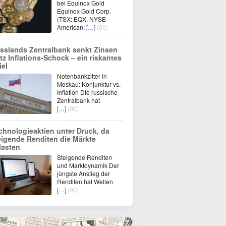
bei Equinox Gold
Equinox Gold Corp.
(TSX: EQX, NYSE
American:
[…]
(00)
sslands Zentralbank senkt Zinsen
otz Inflations-Schock – ein riskantes
iel
Notenbankzitter in
Moskau: Konjunktur vs.
Inflation Die russische
Zentralbank hat
[…]
(00)
chnologieaktien unter Druck, da
eigende Renditen die Märkte
lasten
Steigende Renditen
und Marktdynamik Der
jüngste Anstieg der
Renditen hat Wellen
[…]
(00)