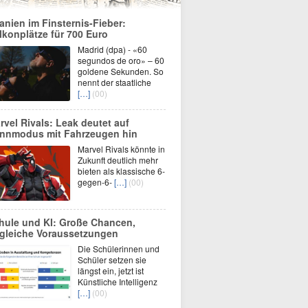
anien im Finsternis-Fieber:
lkonplätze für 700 Euro
Madrid (dpa) - «60
segundos de oro» – 60
goldene Sekunden. So
nennt der staatliche
[…]
(00)
rvel Rivals: Leak deutet auf
nnmodus mit Fahrzeugen hin
Marvel Rivals könnte in
Zukunft deutlich mehr
bieten als klassische 6-
gegen-6-
[…]
(00)
hule und KI: Große Chancen,
gleiche Voraussetzungen
Die Schülerinnen und
Schüler setzen sie
längst ein, jetzt ist
Künstliche Intelligenz
[…]
(00)