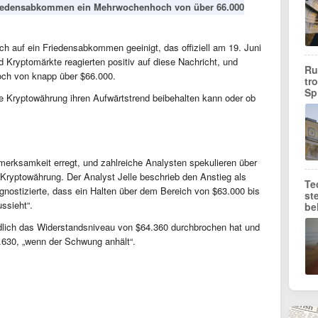
Friedensabkommen ein Mehrwochenhoch von über 66.000
ch auf ein Friedensabkommen geeinigt, das offiziell am 19. Juni
d Kryptomärkte reagierten positiv auf diese Nachricht, und
Ru
och von knapp über $66.000.
tr
Sp
nde Kryptowährung ihren Aufwärtstrend beibehalten kann oder ob
merksamkeit erregt, und zahlreiche Analysten spekulieren über
ryptowährung. Der Analyst Jelle beschrieb den Anstieg als
Te
ognostizierte, dass ein Halten über dem Bereich von $63.000 bis
st
ussieht“.
be
ndlich das Widerstandsniveau von $64.360 durchbrochen hat und
.630, „wenn der Schwung anhält“.