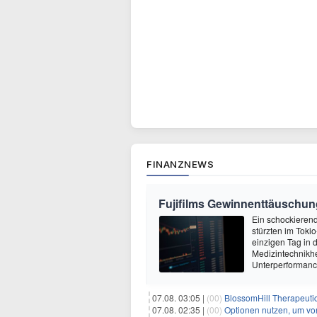
FINANZNEWS
Fujifilms Gewinnenttäuschun
Ein schockierend
stürzten im Tok
einzigen Tag in
Medizintechnikher
Unterperformanc
07.08. 03:05 |
(00)
BlossomHill Therapeutic
07.08. 02:35 |
(00)
Optionen nutzen, um von 