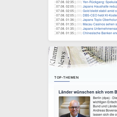
07.08. 02:35 |
(00)
Yen-Rückgang: Spekulat
07.08. 02:05 |
(00)
Japans Haushalte reduzie
07.08. 02:05 |
(00)
Gold bleibt stabil amid
07.08. 02:05 |
(00)
DBS-CEO hebt KI-Koste
07.08. 01:36 |
(00)
Japans Topix-Überholun
07.08. 01:35 |
(00)
Macau Casinos sehen sich einem
07.08. 01:35 |
(00)
Japans Unternehmensanleihemar
07.08. 01:35 |
(00)
Chinesische Banken erweit
TOP-THEMEN
Länder wünschen sich vom 
Berlin (dpa) - D
wichtigen Entsc
Bund und Länder 
Andreas Bovensch
lassen sich die 