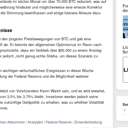
estände im letzten Monat um über 70.000 BTC reduziert, was auf
Fr
owährung hindeutet und möglicherweise eine erneute Korrektur
de
 die Stimmung beeinflussen und einige kleinere Akteure dazu
gnisse
 zu den jüngsten Preisbewegungen von BTC und gab eine
nft ab. Er betonte den allgemeinen Optimismus im Raum nach
Li
stizierte, dass ein Verbleib über $65.000 zu einem Anstieg
Sc
 er jedoch „nicht genug echte Stärke, um dieses Szenario zu
n wichtigen wirtschaftlichen Ereignissen in dieser Woche
dung der Federal Reserve und die Möglichkeit weiterer
ebüt von Vorsitzendem Kevin Warsh sein, und es wird erwartet,
 von 3,5% bis 3,75% bleibt. Investoren werden jedoch seine
 zukünftige Geldpolitik zu erhalten, was zu erhöhter Volatilität
Suc
nnte.
S-Iran-Abkommen / Analysten / Federal Reserve / Zinsentscheidung