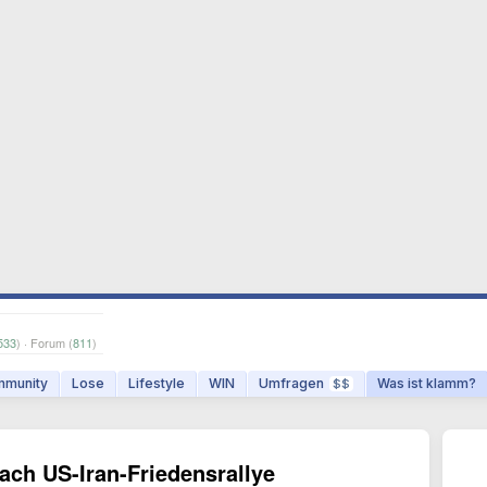
533
) · Forum (
811
)
munity
Lose
Lifestyle
WIN
Umfragen
Was ist klamm?
$$
ach US-Iran-Friedensrallye