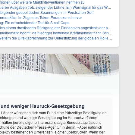
ionen über weitere Marktinterventionen nehmen zu
ren Ausgaben trotz steigender Löhne: Ein Warnsignal für das Wachstum
 steigender geopolitischer Spannungen im Persischen Golf
nreduktion im Zuge des Token-Paradoxons hervor
g: Ein entscheidender Test für Small Caps
 drastischen Rückgang der Einnahmen angesichts der anhaltenden China-Razzia gegenüber
kt boomt, da niedriger bewertete Kreditnehmer nach Schutz durch Covenants suchen
ern die Direktabrechnung zur Unterstützung der globalen Rolle des Yuan
Bund weniger Hauruck-Gesetzgebung
ie Länder wünschen sich vom Bund eine frühzeitige Beteiligung an
heidungen und weniger Gesetzgebung im Hauruckverfahren.
hätten jeweils eigene Interessen, sagte Bundesratspräsident
ulte der Deutschen Presse-Agentur in Berlin. «Aber natürlich
objektiv bestehenden Differenzen leichter überbrücken, wenn der