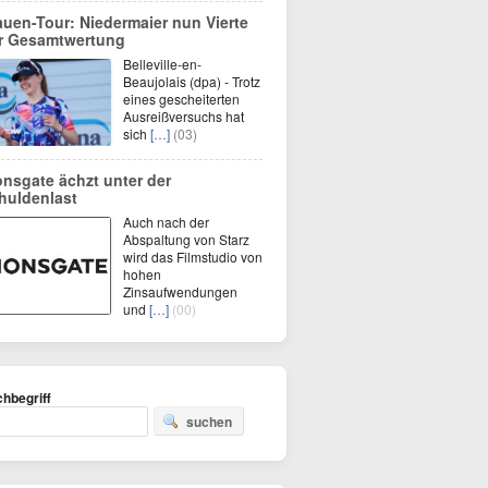
auen-Tour: Niedermaier nun Vierte
r Gesamtwertung
Belleville-en-
Beaujolais (dpa) - Trotz
eines gescheiterten
Ausreißversuchs hat
sich
[…]
(03)
onsgate ächzt unter der
huldenlast
Auch nach der
Abspaltung von Starz
wird das Filmstudio von
hohen
Zinsaufwendungen
und
[…]
(00)
hbegriff
suchen