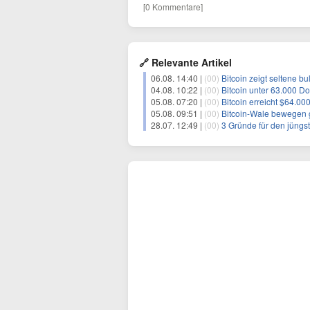
[0 Kommentare]
🔗 Relevante Artikel
06.08. 14:40 |
(00)
Bitcoin zeigt seltene b
04.08. 10:22 |
(00)
Bitcoin unter 63.000 D
05.08. 07:20 |
(00)
Bitcoin erreicht $64.
05.08. 09:51 |
(00)
Bitcoin-Wale bewegen
28.07. 12:49 |
(00)
3 Gründe für den jüngste