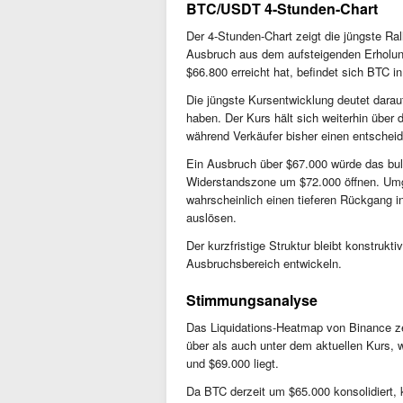
BTC/USDT 4-Stunden-Chart
Der 4-Stunden-Chart zeigt die jüngste Ra
Ausbruch aus dem aufsteigenden Erholun
$66.800 erreicht hat, befindet sich BTC in
Die jüngste Kursentwicklung deutet darauf
haben. Der Kurs hält sich weiterhin über
während Verkäufer bisher einen entschei
Ein Ausbruch über $67.000 würde das bul
Widerstandszone um $72.000 öffnen. Umg
wahrscheinlich einen tieferen Rückgang i
auslösen.
Der kurzfristige Struktur bleibt konstrukt
Ausbruchsbereich entwickeln.
Stimmungsanalyse
Das Liquidations-Heatmap von Binance ze
über als auch unter dem aktuellen Kurs,
und $69.000 liegt.
Da BTC derzeit um $65.000 konsolidiert, k