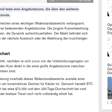
Foto:
@Jonathan Borba
via Pexels
 und tests eine Angebotszone, die über den weiteren
könnte.
rreichen eines wichtigen Widerstandsbereichs verlangsamt.
Op
 einer bedeutenden Angebotszone. Die jüngste Kursentwicklung
Op
Er
hen, die Dynamik aufrechtzuerhalten. Der Markt befindet sich
 der nächste Ausbruch oder die Ablehnung den kurzfristigen
chart
000, nachdem er sich zuvor von der Unterstützungsregion um
Sc
e den Kurs direkt in die erste große Angebotszone zwischen
Go
reten sind.
Di
ierung innerhalb dieses Widerstandsbereichs anstelle einer
 ein konstruktives Zeichen für Käufer ist. Dennoch handelt BTC
tt bei etwa $72.000 und dem 200-Tage-Durchschnitt bei rund
er breitere Trend noch nicht vollständig erholt hat.
[…]