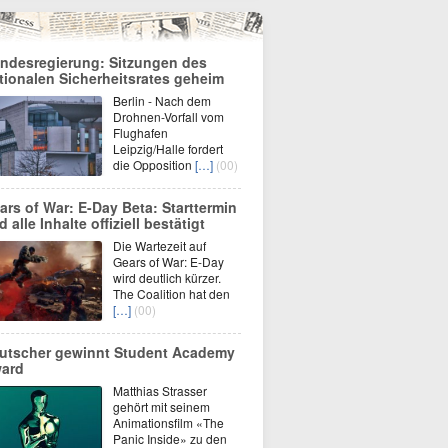
ndesregierung: Sitzungen des
tionalen Sicherheitsrates geheim
Berlin - Nach dem
Drohnen-Vorfall vom
Flughafen
Leipzig/Halle fordert
die Opposition
[…]
(00)
ars of War: E-Day Beta: Starttermin
 alle Inhalte offiziell bestätigt
Die Wartezeit auf
Gears of War: E-Day
wird deutlich kürzer.
The Coalition hat den
[…]
(00)
utscher gewinnt Student Academy
ard
Matthias Strasser
gehört mit seinem
Animationsfilm «The
Panic Inside» zu den