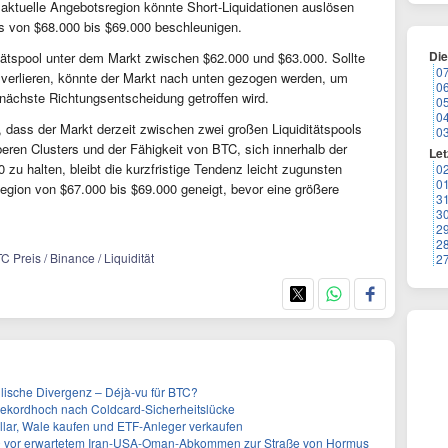
aktuelle Angebotsregion könnte Short-Liquidationen auslösen
s von $68.000 bis $69.000 beschleunigen.
Di
ditätspool unter dem Markt zwischen $62.000 und $63.000. Sollte
0
verlieren, könnte der Markt nach unten gezogen werden, um
0
 nächste Richtungsentscheidung getroffen wird.
0
0
 dass der Markt derzeit zwischen zwei großen Liquiditätspools
0
eren Clusters und der Fähigkeit von BTC, sich innerhalb der
Let
zu halten, bleibt die kurzfristige Tendenz leicht zugunsten
0
0
Region von $67.000 bis $69.000 geneigt, bevor eine größere
3
3
2
2
C Preis / Binance / Liquidität
2
ullische Divergenz – Déjà-vu für BTC?
 Rekordhoch nach Coldcard-Sicherheitslücke
ollar, Wale kaufen und ETF-Anleger verkaufen
000 vor erwartetem Iran-USA-Oman-Abkommen zur Straße von Hormus