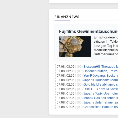
FINANZNEWS
Fujifilms Gewinnenttäuschun
Ein schockierend
stürzten im Tok
einzigen Tag in
Medizintechnikher
Unterperformanc
07.08. 03:05 |
(00)
BlossomHill Therapeutic
07.08. 02:35 |
(00)
Optionen nutzen, um von 
07.08. 02:35 |
(00)
Yen-Rückgang: Spekulat
07.08. 02:05 |
(00)
Japans Haushalte reduzie
07.08. 02:05 |
(00)
Gold bleibt stabil amid
07.08. 02:05 |
(00)
DBS-CEO hebt KI-Koste
07.08. 01:36 |
(00)
Japans Topix-Überholun
07.08. 01:35 |
(00)
Macau Casinos sehen sich einem
07.08. 01:35 |
(00)
Japans Unternehmensanleihemar
07.08. 01:35 |
(00)
Chinesische Banken erweit