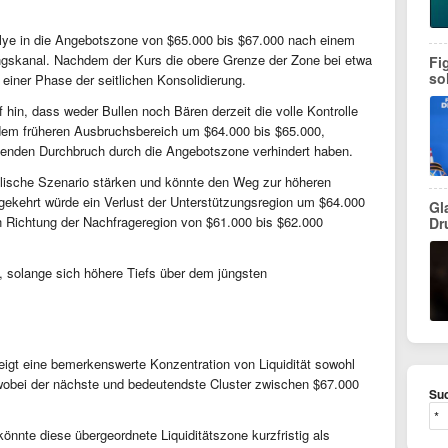
llye in die Angebotszone von $65.000 bis $67.000 nach einem
gskanal. Nachdem der Kurs die obere Grenze der Zone bei etwa
Fi
so
 einer Phase der seitlichen Konsolidierung.
 hin, dass weder Bullen noch Bären derzeit die volle Kontrolle
 dem früheren Ausbruchsbereich um $64.000 bis $65.000,
denden Durchbruch durch die Angebotszone verhindert haben.
lische Szenario stärken und könnte den Weg zur höheren
ekehrt würde ein Verlust der Unterstützungsregion um $64.000
Gl
n Richtung der Nachfrageregion von $61.000 bis $62.000
Dr
iv, solange sich höhere Tiefs über dem jüngsten
igt eine bemerkenswerte Konzentration von Liquidität sowohl
 wobei der nächste und bedeutendste Cluster zwischen $67.000
Suc
önnte diese übergeordnete Liquiditätszone kurzfristig als