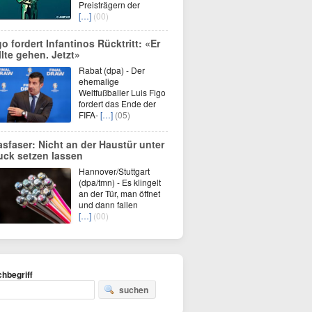
Preisträgern der
[…]
(00)
go fordert Infantinos Rücktritt: «Er
llte gehen. Jetzt»
Rabat (dpa) - Der
ehemalige
Weltfußballer Luis Figo
fordert das Ende der
FIFA-
[…]
(05)
asfaser: Nicht an der Haustür unter
uck setzen lassen
Hannover/Stuttgart
(dpa/tmn) - Es klingelt
an der Tür, man öffnet
und dann fallen
[…]
(00)
hbegriff
suchen