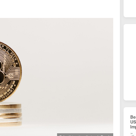
Be
US
Im