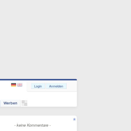
Login
Anmelden
Werben
- keine Kommentare -