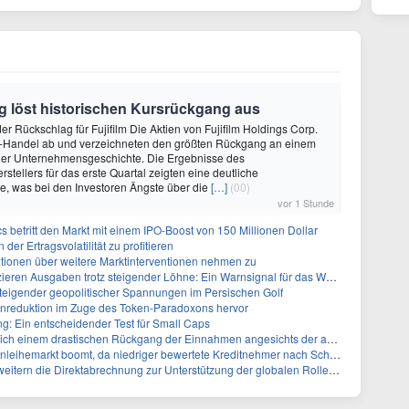
g löst historischen Kursrückgang aus
er Rückschlag für Fujifilm Die Aktien von Fujifilm Holdings Corp.
io-Handel ab und verzeichneten den größten Rückgang an einem
 der Unternehmensgeschichte. Die Ergebnisse des
stellers für das erste Quartal zeigten eine deutliche
e, was bei den Investoren Ängste über die
[…]
(00)
vor 1 Stunde
s betritt den Markt mit einem IPO-Boost von 150 Millionen Dollar
der Ertragsvolatilität zu profitieren
ionen über weitere Marktinterventionen nehmen zu
ren Ausgaben trotz steigender Löhne: Ein Warnsignal für das Wachstum
 steigender geopolitischer Spannungen im Persischen Golf
nreduktion im Zuge des Token-Paradoxons hervor
g: Ein entscheidender Test für Small Caps
 drastischen Rückgang der Einnahmen angesichts der anhaltenden China-Razzia gegenüber
kt boomt, da niedriger bewertete Kreditnehmer nach Schutz durch Covenants suchen
ern die Direktabrechnung zur Unterstützung der globalen Rolle des Yuan