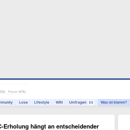
233
) · Forum (
676
)
munity
Lose
Lifestyle
WIN
Umfragen
Was ist klamm?
$$
C-Erholung hängt an entscheidender