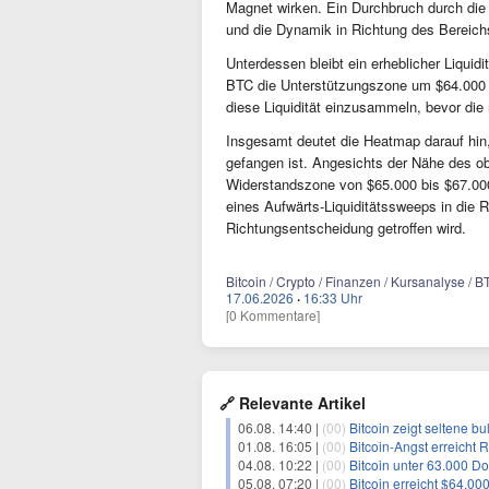
Magnet wirken. Ein Durchbruch durch die 
und die Dynamik in Richtung des Bereich
Unterdessen bleibt ein erheblicher Liqui
BTC die Unterstützungszone um $64.000 
diese Liquidität einzusammeln, bevor die
Insgesamt deutet die Heatmap darauf hin,
gefangen ist. Angesichts der Nähe des ob
Widerstandszone von $65.000 bis $67.000 
eines Aufwärts-Liquiditätssweeps in die 
Richtungsentscheidung getroffen wird.
Bitcoin / Crypto / Finanzen / Kursanalyse / BT
17.06.2026
·
16:33 Uhr
[0 Kommentare]
🔗 Relevante Artikel
06.08. 14:40 |
(00)
Bitcoin zeigt seltene b
01.08. 16:05 |
(00)
Bitcoin-Angst erreicht
04.08. 10:22 |
(00)
Bitcoin unter 63.000 D
05.08. 07:20 |
(00)
Bitcoin erreicht $64.