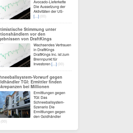
Avocado-Lieferkette
Die Aussetzung der
Aktivitäten der US-
[…]
(00)
timistische Stimmung unter
tionshändlern vor den
gebnissen von DraftKings
Wachsendes Vertrauen
in DraftKings
DraftKings Inc. ist zum
Brennpunkt für
Investoren
[…]
(00)
hneeballsystem-Vorwurf gegen
ldhändler TGI: Ermittler finden
skrepanzen bei Millionen
Ermittlungen gegen
TGI: Das
Schneeballsystem-
Szenario Die
Ermittlungen gegen
den Goldhändler
(00)