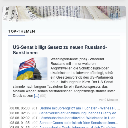
TOP-THEMEN
US-Senat billigt Gesetz zu neuen Russland-
Sanktionen
Washington/Kiew (dpa) - Während
Russland mit immer weiteren
Angriffswellen die Schutzlosigkeit der
ukrainischen Luftabwehr offenlegt, schürt
ein Gesetzesvorstoß des US-Parlaments
neue Hoffnungen in Kiew. Der US-Senat
stimmte nach langem Tauziehen für ein Sanktionsgesetz, das
Moskau wegen seines zerstörerischen Angriffskriegs stärker unter
Druck setzen
[…]
(00)
vor 9 Minuten
08.08. 05:30 |
(01)
Drohne mit Sprengstoff am Flughafen - War es Russland?
08.08. 02:35 |
(00)
Senat verschiebt Abstimmung über das Clarity Act: Auswirkungen auf Unternehmen und das Vertrauen der Investoren
08.08. 02:02 |
(01)
Löschhubschrauber stürzt bei Waldbrand in Utah ab
08.08. 01:35 |
(00)
Senator Coons optimistisch über Senatsabstimmungen angesichts von Finanzierungsbedenken
08.08. 01:35 |
(00)
Abgeordneter Dusty Johnson setzt sich für zügige Regierungsfinanzierung angesichts von Shutdown-Risiken ein