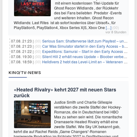
mit einem kostenlosen Titel-Update für
Ghost Recon Wildlands , der Rückkehr
des bei Fans beliebten Predator -Events
und weiteren Inhalten. Ghost Recon
Wildlands: Last Rites ist ab sofort kostenlos über Ubisoft+, für
PlayStation5, PlayStation4, Xbox Series X|S, Xbox One
[…]
(00)
vor 8 Stunden
07.08. 21:23 |
(00)
Serious Sam: Shatterverse lädt zum Playtest – und erscheint schon bald!
07.08. 21:23 |
(00)
Car Was Simulator startet in den Early Access – bald gehts los!
07.08. 21:22 |
(00)
Expeditions: Samurai – Start in den Early Access ab heute im feudalen Japan
07.08. 19:30 |
(00)
Silent Hill 2 erhält neues Update – Bloober verbessert Grafik und Performance
07.08. 18:59 |
(00)
Helldivers 2 hebt das Level-Limit an – Veteranen können endlich weiter aufsteigen
KINO/TV-NEWS
«Heated Rivalry» kehrt 2027 mit neuen Stars
zurück
Justice Smith und Charlie Gillespie
verstärken die zweite Staffel der Hockey-
Romanze, die in Deutschland bei HBO
Max zu sehen sein wird. Die romantische
Dramaserie Heated Rivalry erhält eine
zweite Staffel. Wie Sky UK bekannt gab,
kehrt die auf Rachel Reids „Game Changers“-Romanen
basierende Produktion im Frühjahr 2027 in Großbritannien und