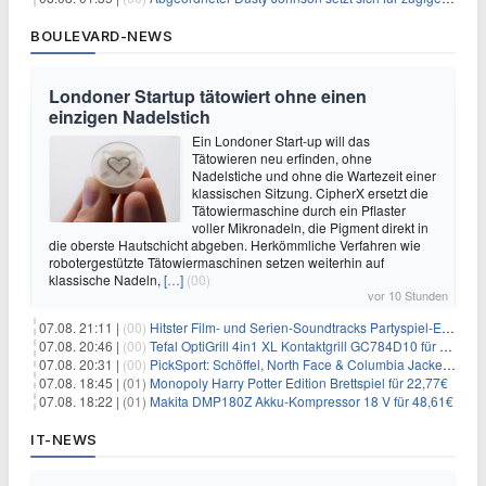
BOULEVARD-NEWS
Londoner Startup tätowiert ohne einen
einzigen Nadelstich
Ein Londoner Start-up will das
Tätowieren neu erfinden, ohne
Nadelstiche und ohne die Wartezeit einer
klassischen Sitzung. CipherX ersetzt die
Tätowiermaschine durch ein Pflaster
voller Mikronadeln, die Pigment direkt in
die oberste Hautschicht abgeben. Herkömmliche Verfahren wie
robotergestützte Tätowiermaschinen setzen weiterhin auf
klassische Nadeln,
[…]
(00)
vor 10 Stunden
07.08. 21:11 |
(00)
Hitster Film- und Serien-Soundtracks Partyspiel-Erweiterung für 6,99€
07.08. 20:46 |
(00)
Tefal OptiGrill 4in1 XL Kontaktgrill GC784D10 für 239,99€
07.08. 20:31 |
(00)
PickSport: Schöffel, North Face & Columbia Jacken ab 39,60€
07.08. 18:45 |
(01)
Monopoly Harry Potter Edition Brettspiel für 22,77€
07.08. 18:22 |
(01)
Makita DMP180Z Akku-Kompressor 18 V für 48,61€
IT-NEWS