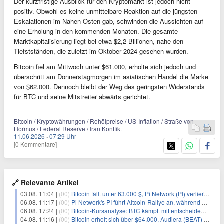
Der kurzfristige Ausblick für den Kryptomarkt ist jedoch nicht
positiv. Obwohl es keine unmittelbare Reaktion auf die jüngsten
Eskalationen im Nahen Osten gab, schwinden die Aussichten auf
eine Erholung in den kommenden Monaten. Die gesamte
Marktkapitalisierung liegt bei etwa $2,2 Billionen, nahe den
Tiefstständen, die zuletzt im Oktober 2024 gesehen wurden.
Bitcoin fiel am Mittwoch unter $61.000, erholte sich jedoch und
überschritt am Donnerstagmorgen im asiatischen Handel die Marke
von $62.000. Dennoch bleibt der Weg des geringsten Widerstands
für BTC und seine Mitstreiter abwärts gerichtet.
Bitcoin / Kryptowährungen / Rohölpreise / US-Inflation / Straße von
Hormus / Federal Reserve / Iran Konflikt
11.06.2026
·
07:29 Uhr
[0 Kommentare]
🔗 Relevante Artikel
03.08. 11:04 |
(00)
Bitcoin fällt unter 63.000 $, Pi Network (PI) verliert an Schwung
06.08. 11:17 |
(00)
Pi Network's PI führt Altcoin-Rallye an, während Bitcoin $65.000 anpeilt
06.08. 17:24 |
(00)
Bitcoin-Kursanalyse: BTC kämpft mit entscheidender $65K-Hürde, während sich ein Liquidationscluster aufbaut
04.08. 11:16 |
(00)
Bitcoin erholt sich über $64.000, Audiera (BEAT) fällt erneut