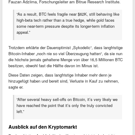
Fauzan Adziima, Forschungsleiter am Bitrue Research Institute.
“As a result, BTC feels fragile near $62K, still behaving like
high-beta tech rather than a true hedge, while gold faces
some near-term pressure despite its longer-term inflation
appeal.”
Trotzdem erklärte der Daueroptimist „Sykodelic“, dass langfristige
Bitcoin-Inhaber „noch nie so viel Überzeugung hatten“, da sie nun
die höchste jemals gehaltene Menge von über 16,5 Millionen BTC
besitzen, obwohl fast die Hälfte davon im Minus ist.
Diese Daten zeigen, dass langfristige Inhaber mehr denn je
hinzugefügt haben und bereit sind, Verluste in Kauf zu nehmen,
sagte er.
“After several heavy sell-offs on Bitcoin, it’s very likely we
have reached the point that it’s only the truly convicted
left.”
Ausblick auf den Kryptomarkt