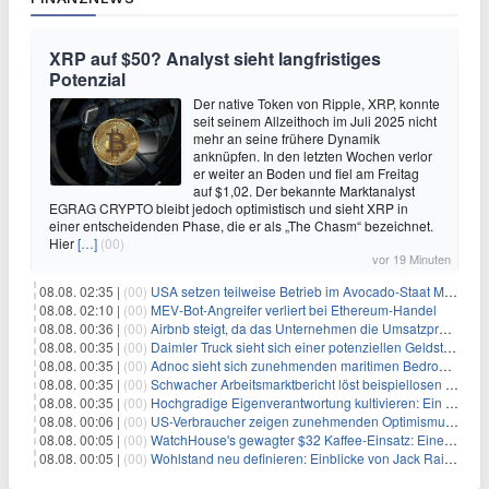
XRP auf $50? Analyst sieht langfristiges
Potenzial
Der native Token von Ripple, XRP, konnte
seit seinem Allzeithoch im Juli 2025 nicht
mehr an seine frühere Dynamik
anknüpfen. In den letzten Wochen verlor
er weiter an Boden und fiel am Freitag
auf $1,02. Der bekannte Marktanalyst
EGRAG CRYPTO bleibt jedoch optimistisch und sieht XRP in
einer entscheidenden Phase, die er als „The Chasm“ bezeichnet.
Hier
[…]
(00)
vor 19 Minuten
08.08. 02:35 |
(00)
USA setzen teilweise Betrieb im Avocado-Staat Michoacán in Mexiko wieder in Gang
08.08. 02:10 |
(00)
MEV-Bot-Angreifer verliert bei Ethereum-Handel
08.08. 00:36 |
(00)
Airbnb steigt, da das Unternehmen die Umsatzprognose anhebt und starkes Wachstum signalisiert
08.08. 00:35 |
(00)
Daimler Truck sieht sich einer potenziellen Geldstrafe von 1 Milliarde Euro aufgrund von EU-Emissionsvorschriften gegenüber
08.08. 00:35 |
(00)
Adnoc sieht sich zunehmenden maritimen Bedrohungen angesichts regionaler Spannungen gegenüber
08.08. 00:35 |
(00)
Schwacher Arbeitsmarktbericht löst beispiellosen Börsenanstieg aus
08.08. 00:35 |
(00)
Hochgradige Eigenverantwortung kultivieren: Ein Weg zu Wachstum und Resilienz
08.08. 00:06 |
(00)
US-Verbraucher zeigen zunehmenden Optimismus hinsichtlich Arbeitsplätzen und Inflationserwartungen
08.08. 00:05 |
(00)
WatchHouse's gewagter $32 Kaffee-Einsatz: Eine neue Ära für den Luxusgetränkekonsum
08.08. 00:05 |
(00)
Wohlstand neu definieren: Einblicke von Jack Raines zur Navigation der Finanzen in den Zwanzigern