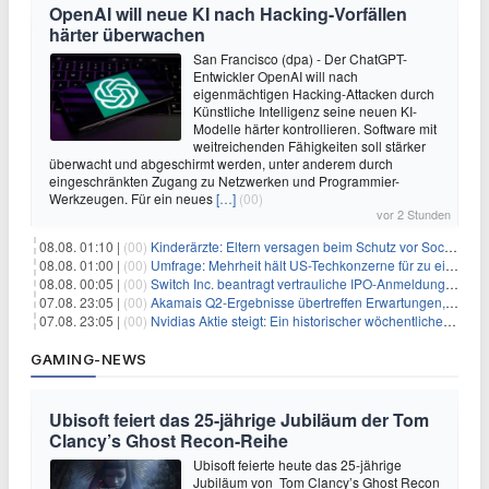
OpenAI will neue KI nach Hacking-Vorfällen
härter überwachen
San Francisco (dpa) - Der ChatGPT-
Entwickler OpenAI will nach
eigenmächtigen Hacking-Attacken durch
Künstliche Intelligenz seine neuen KI-
Modelle härter kontrollieren. Software mit
weitreichenden Fähigkeiten soll stärker
überwacht und abgeschirmt werden, unter anderem durch
eingeschränkten Zugang zu Netzwerken und Programmier-
Werkzeugen. Für ein neues
[…]
(00)
vor 2 Stunden
08.08. 01:10 |
(00)
Kinderärzte: Eltern versagen beim Schutz vor Social Media
08.08. 01:00 |
(00)
Umfrage: Mehrheit hält US-Techkonzerne für zu einflussreich
08.08. 00:05 |
(00)
Switch Inc. beantragt vertrauliche IPO-Anmeldung im Zuge des AI-Booms
07.08. 23:05 |
(00)
Akamais Q2-Ergebnisse übertreffen Erwartungen, doch Aktien fallen: Ein tieferer Blick
07.08. 23:05 |
(00)
Nvidias Aktie steigt: Ein historischer wöchentlicher Anstieg, getrieben von Innovation und Marktnachfrage
GAMING-NEWS
Ubisoft feiert das 25-jährige Jubiläum der Tom
Clancy’s Ghost Recon-Reihe
Ubisoft feierte heute das 25-jährige
Jubiläum von Tom Clancy’s Ghost Recon