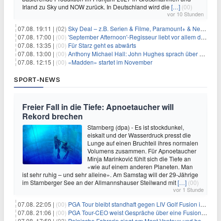
Irland zu Sky und NOW zurück. In Deutschland wird die
[…]
(00)
vor 10 Stunden
07.08. 19:11 |
(02)
Sky Deal – z.B. Serien & Filme, Paramount+ & Netflix für 19,99€/Monat
07.08. 17:00 |
(00)
'September Afternoon'-Regisseur liebt vor allem die 'Banalität' in seinen Filmen
07.08. 13:35 |
(00)
Für Starz geht es abwärts
07.08. 13:00 |
(00)
Anthony Michael Hall: John Hughes sprach über eine Fortsetzung von 'The Breakfast Club'
07.08. 12:15 |
(00)
«Madden» startet im November
SPORT-NEWS
Freier Fall in die Tiefe: Apnoetaucher will
Rekord brechen
Starnberg (dpa) - Es ist stockdunkel,
eiskalt und der Wasserdruck presst die
Lunge auf einen Bruchteil ihres normalen
Volumens zusammen. Für Apnoetaucher
Minja Marinković fühlt sich die Tiefe an
«wie auf einem anderen Planeten. Man
ist sehr ruhig – und sehr alleine». Am Samstag will der 29-Jährige
im Starnberger See an der Allmannshauser Steilwand mit
[…]
(00)
vor 1 Stunde
07.08. 22:05 |
(00)
PGA Tour bleibt standhaft gegen LIV Golf Fusion in einem sich wandelnden Sportumfeld
07.08. 21:06 |
(00)
PGA Tour-CEO weist Gespräche über eine Fusion mit LIV Golf zurück und bekräftigt die Wettbewerbslandschaft
07.08. 17:59 |
(03)
Polnische Fahrerin siegt am Mont Ventoux und holt Tour-Gelb