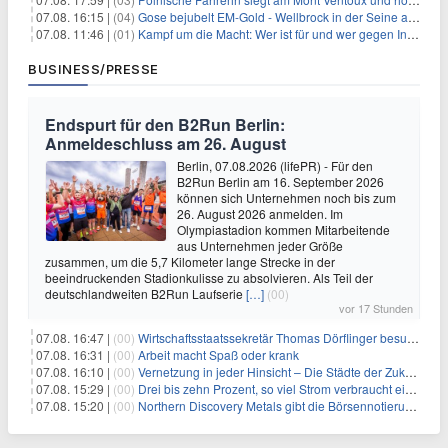
07.08. 16:15 |
(04)
Gose bejubelt EM-Gold - Wellbrock in der Seine ausgebremst
07.08. 11:46 |
(01)
Kampf um die Macht: Wer ist für und wer gegen Infantino?
BUSINESS/PRESSE
Endspurt für den B2Run Berlin:
Anmeldeschluss am 26. August
Berlin, 07.08.2026 (lifePR) - Für den
B2Run Berlin am 16. September 2026
können sich Unternehmen noch bis zum
26. August 2026 anmelden. Im
Olympiastadion kommen Mitarbeitende
aus Unternehmen jeder Größe
zusammen, um die 5,7 Kilometer lange Strecke in der
beeindruckenden Stadionkulisse zu absolvieren. Als Teil der
deutschlandweiten B2Run Laufserie
[…]
(00)
vor 17 Stunden
07.08. 16:47 |
(00)
Wirtschaftsstaatssekretär Thomas Dörflinger besucht Handwerksbetrieb im Kammerbezirk Freiburg
07.08. 16:31 |
(00)
Arbeit macht Spaß oder krank
07.08. 16:10 |
(00)
Vernetzung in jeder Hinsicht – Die Städte der Zukunft sind grün-blau
07.08. 15:29 |
(00)
Drei bis zehn Prozent, so viel Strom verbraucht ein Aufzug im Gebäude
07.08. 15:20 |
(00)
Northern Discovery Metals gibt die Börsennotierung an der Frankfurter Wertpapierbörse bekannt