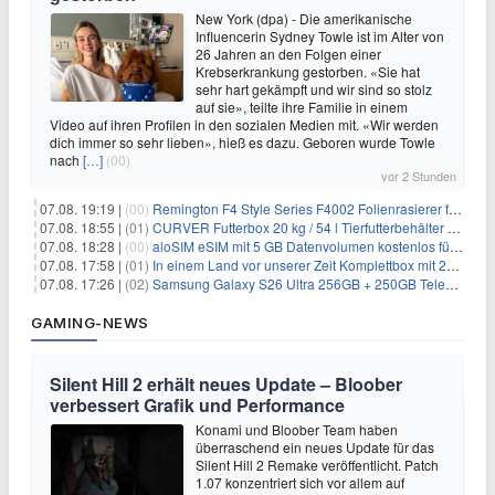
New York (dpa) - Die amerikanische
Influencerin Sydney Towle ist im Alter von
26 Jahren an den Folgen einer
Krebserkrankung gestorben. «Sie hat
sehr hart gekämpft und wir sind so stolz
auf sie», teilte ihre Familie in einem
Video auf ihren Profilen in den sozialen Medien mit. «Wir werden
dich immer so sehr lieben», hieß es dazu. Geboren wurde Towle
nach
[…]
(00)
vor 2 Stunden
07.08. 19:19 |
(00)
Remington F4 Style Series F4002 Folienrasierer für 18,99€
07.08. 18:55 |
(01)
CURVER Futterbox 20 kg / 54 l Tierfutterbehälter mit Rollen für 19,99€
07.08. 18:28 |
(00)
aloSIM eSIM mit 5 GB Datenvolumen kostenlos für Windscribe-Pro-Nutzer
07.08. 17:58 |
(01)
In einem Land vor unserer Zeit Komplettbox mit 27 DVDs für 59,49€
07.08. 17:26 |
(02)
Samsung Galaxy S26 Ultra 256GB + 250GB Telekom-Netz für 34€/Monat (effektiv 5,42€/Monat)
GAMING-NEWS
Silent Hill 2 erhält neues Update – Bloober
verbessert Grafik und Performance
Konami und Bloober Team haben
überraschend ein neues Update für das
Silent Hill 2 Remake veröffentlicht. Patch
1.07 konzentriert sich vor allem auf