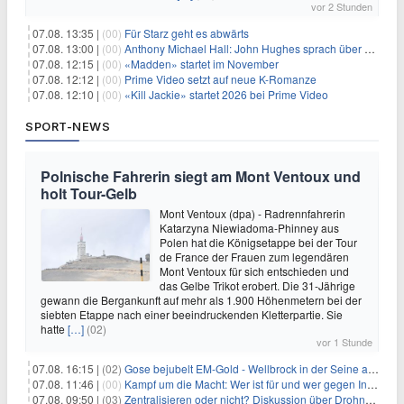
vor 2 Stunden
07.08. 13:35 |
(00)
Für Starz geht es abwärts
07.08. 13:00 |
(00)
Anthony Michael Hall: John Hughes sprach über eine Fortsetzung von 'The Breakfast Club'
07.08. 12:15 |
(00)
«Madden» startet im November
07.08. 12:12 |
(00)
Prime Video setzt auf neue K-Romanze
07.08. 12:10 |
(00)
«Kill Jackie» startet 2026 bei Prime Video
SPORT-NEWS
Polnische Fahrerin siegt am Mont Ventoux und
holt Tour-Gelb
Mont Ventoux (dpa) - Radrennfahrerin
Katarzyna Niewiadoma-Phinney aus
Polen hat die Königsetappe bei der Tour
de France der Frauen zum legendären
Mont Ventoux für sich entschieden und
das Gelbe Trikot erobert. Die 31-Jährige
gewann die Bergankunft auf mehr als 1.900 Höhenmetern bei der
siebten Etappe nach einer beeindruckenden Kletterpartie. Sie
hatte
[…]
(02)
vor 1 Stunde
07.08. 16:15 |
(02)
Gose bejubelt EM-Gold - Wellbrock in der Seine ausgebremst
07.08. 11:46 |
(00)
Kampf um die Macht: Wer ist für und wer gegen Infantino?
07.08. 09:50 |
(03)
Zentralisieren oder nicht? Diskussion über Drohnenabwehr