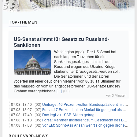
TOP-THEMEN
US-Senat stimmt für Gesetz zu Russland-
Sanktionen
Washington (dpa) - Der US-Senat hat
nach langem Tauziehen für ein
Sanktionsgesetz gestimmt, mit dem
Russland wegen des Ukraine-Kriegs
stärker unter Druck gesetzt werden soll.
Die Senatorinnen und Senatoren
votierten mit einer deutlichen Mehrheit von 86 zu 11 Stimmen für
das maßgeblich vom unlängst gestorbenen US-Senator Lindsey
Graham vorangetriebene
[…]
(00)
vor 3 Minuten
07.08. 18:40 |
(02)
Umfrage: 46 Prozent wollen Bundespräsident mit Politik-Erfahrung
07.08. 18:07 |
(07)
Forsa: 47 Prozent halten Merkel für geeignet als Bundespräsidentin
07.08. 17:49 |
(03)
Dax legt zu - SAP-Aktien gefragt
07.08. 17:18 |
(05)
Forsa: Mehrheit indifferent zum Geschlecht des Bundespräsidenten
07.08. 17:08 |
(02)
Vor EM: Sprint-Ass Ansah wehrt sich gegen drohende Sperre
BOULEVARD-NEWS