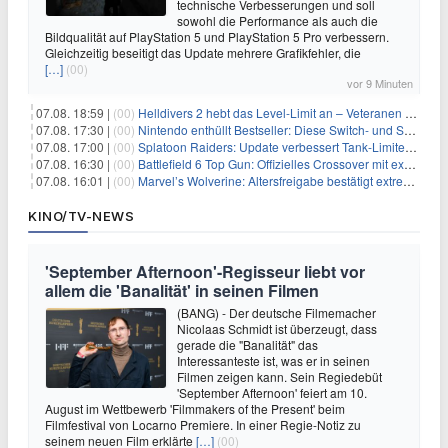
technische Verbesserungen und soll
sowohl die Performance als auch die
Bildqualität auf PlayStation 5 und PlayStation 5 Pro verbessern.
Gleichzeitig beseitigt das Update mehrere Grafikfehler, die
[…]
(00)
vor 9 Minuten
07.08. 18:59 |
(00)
Helldivers 2 hebt das Level-Limit an – Veteranen können endlich weiter aufsteigen
07.08. 17:30 |
(00)
Nintendo enthüllt Bestseller: Diese Switch- und Switch-2-Spiele verkaufen sich am besten
07.08. 17:00 |
(00)
Splatoon Raiders: Update verbessert Tank-Limiter und behebt Bugs
07.08. 16:30 |
(00)
Battlefield 6 Top Gun: Offizielles Crossover mit exklusiven Inhalten angekündigt
07.08. 16:01 |
(00)
Marvel’s Wolverine: Altersfreigabe bestätigt extreme Gewalt und düstere Szenen
KINO/TV-NEWS
'September Afternoon'-Regisseur liebt vor
allem die 'Banalität' in seinen Filmen
(BANG) - Der deutsche Filmemacher
Nicolaas Schmidt ist überzeugt, dass
gerade die "Banalität" das
Interessanteste ist, was er in seinen
Filmen zeigen kann. Sein Regiedebüt
'September Afternoon' feiert am 10.
August im Wettbewerb 'Filmmakers of the Present' beim
Filmfestival von Locarno Premiere. In einer Regie-Notiz zu
seinem neuen Film erklärte
[…]
(00)