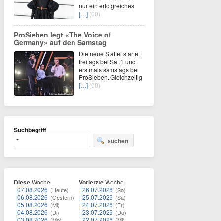
nur ein erfolgreiches
[…]
(00)
ProSieben legt «The Voice of
Germany» auf den Samstag
Die neue Staffel startet
freitags bei Sat.1 und
erstmals samstags bei
ProSieben. Gleichzeitig
[…]
(00)
Suchbegriff
suchen
Diese
Woche
Vorletzte
Woche
07.08.2026
26.07.2026
(Heute)
(So)
06.08.2026
25.07.2026
(Gestern)
(Sa)
05.08.2026
24.07.2026
(Mi)
(Fr)
04.08.2026
23.07.2026
(Di)
(Do)
03.08.2026
22.07.2026
(Mo)
(Mi)