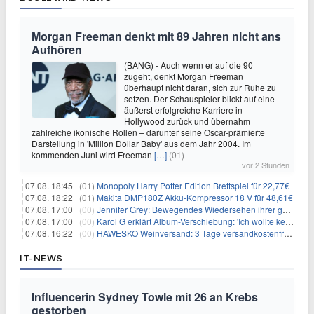
Morgan Freeman denkt mit 89 Jahren nicht ans
Aufhören
(BANG) - Auch wenn er auf die 90
zugeht, denkt Morgan Freeman
überhaupt nicht daran, sich zur Ruhe zu
setzen. Der Schauspieler blickt auf eine
äußerst erfolgreiche Karriere in
Hollywood zurück und übernahm
zahlreiche ikonische Rollen – darunter seine Oscar-prämierte
Darstellung in 'Million Dollar Baby' aus dem Jahr 2004. Im
kommenden Juni wird Freeman
[…]
(01)
vor 2 Stunden
07.08. 18:45 |
(01)
Monopoly Harry Potter Edition Brettspiel für 22,77€
07.08. 18:22 |
(01)
Makita DMP180Z Akku-Kompressor 18 V für 48,61€
07.08. 17:00 |
(00)
Jennifer Grey: Bewegendes Wiedersehen ihrer geschiedenen Eltern kurz vor dem Tod ihrer Mutter
07.08. 17:00 |
(00)
Karol G erklärt Album-Verschiebung: 'Ich wollte keine persönliche Situation ausnutzen'
07.08. 16:22 |
(00)
HAWESKO Weinversand: 3 Tage versandkostenfrei bestellen (MBW 25€)
IT-NEWS
Influencerin Sydney Towle mit 26 an Krebs
gestorben