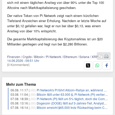
sich mit einem täglichen Anstieg von über 90% unter die Top 100
Altcoins nach Marktkapitalisierung geschoben.
Der native Token von Pi Network zeigt nach einem kürzlichen
Tiefstand Anzeichen einer Erholung. Nachdem er letzte Woche auf
unter $0,12 gefallen war, liegt er nun bei über $0,13, was einem
Anstieg von über 10% entspricht.
Die gesamte Marktkapitalisierung des Kryptomarktes ist um $20
Milliarden gestiegen und liegt nun bei $2,280 Billionen.
Finanzen / Crypto / Bitcoin / Pi Network / Ethereum / Solana / XRP
14.06.2026
·
09:51 Uhr
[0 Kommentare]
Mehr zum Thema
06.08. 11:17 |
(00)
Pi Network's PI führt Altcoin-Rallye an, während Bitcoin $65.000 anpeilt
03.08. 11:04 |
(00)
Bitcoin fällt unter 63.000 $, Pi Network (PI) verliert an Schwung
07.08. 18:39 |
(00)
Pi Network (PI) fällt um 5% täglich, doch die Community bleibt optimistisch
05.08. 13:16 |
(00)
Dogecoin (DOGE) fällt auf 3-Jahres-Tief, Analysten erwarten jedoch baldige Erholung
07.08. 16:14 |
(00)
Bitcoin erreicht $65.000 trotz Rückschlag beim CLARITY Act und fehlendem US-Iran-Abkommen