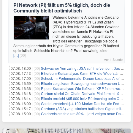
Pi Network (PI) fällt um 5% täglich, doch die
Community bleibt optimistisch
Während bekannte Altcoins wie Cardano
(ADA), Hyperliquid (HYPE) und Zcash
(ZEC) in den letzten 24 Stunden Gewinne
verzeichneten, konnte Pi Network's PI
nicht an dieser Entwicklung teilhaben.
Trotz des erneuten Rückgangs bleibt die
Stimmung innerhalb der Krypto-Community gegenüber PI äußerst
optimistisch. Schlechte Nachrichten? Es ist schwierig, eine
[…]
(00)
vor 1 Stunde
07.08. 18:00 |
(00)
Schwacher Yen zwingt USA zur Intervention: Das größte Risiko seit 15 Jahren
07.08. 17:13 |
(00)
Ethereum-Kursanalyse: Kann ETH die Widerstände der gleitenden Durchschnitte überwinden?
07.08. 17:00 |
(00)
Schock im Portemonnaie: Darum kostet das Alter deutlich mehr als Sie denken
07.08. 16:59 |
(00)
Bitcoin zeigt kaum Bewegung nach schwachen US-Arbeitsmarktdaten, Fed-Zinserhöhungschancen sinken auf 44%
07.08. 16:36 |
(00)
Ripple-Kursanalyse: Wie tief kann XRP fallen, wenn die $1-Unterstützung am Wochenende verloren geht?
07.08. 16:18 |
(00)
Carbon startet On-Chain-Derivate-Plattform mit über 950 Märkten in einem Konto
07.08. 16:14 |
(00)
Bitcoin erreicht $65.000 trotz Rückschlag beim CLARITY Act und fehlendem US-Iran-Abkommen
07.08. 16:00 |
(00)
Gold durchbricht $ 4.100-Marke: Das hat die Fed-Entscheidung ausgelöst
07.08. 15:17 |
(00)
Cardano (ADA) zeigt starkes bullisches Signal mit Potenzial für 200% Kursanstieg
07.08. 15:00 |
(00)
Goldpreis crashte um 30% – jetzt zeigen neue Daten: War es berechtigt?