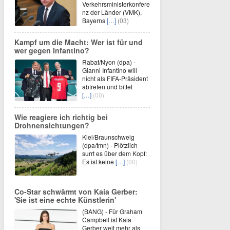
Verkehrsministerkonfere
nz der Länder (VMK),
Bayerns
[…]
(03)
Kampf um die Macht: Wer ist für und
wer gegen Infantino?
Rabat/Nyon (dpa) -
Gianni Infantino will
nicht als FIFA-Präsident
abtreten und bittet
[…]
(00)
Wie reagiere ich richtig bei
Drohnensichtungen?
Kiel/Braunschweig
(dpa/tmn) - Plötzlich
surrt es über dem Kopf:
Es ist keine
[…]
(00)
Co-Star schwärmt von Kaia Gerber:
'Sie ist eine echte Künstlerin'
(BANG) - Für Graham
Campbell ist Kaia
Gerber weit mehr als