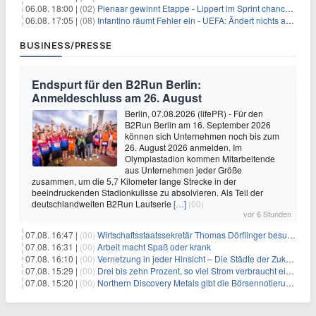
06.08. 18:00 |
(02)
Pienaar gewinnt Etappe - Lippert im Sprint chancenlos
06.08. 17:05 |
(08)
Infantino räumt Fehler ein - UEFA: Ändert nichts an Boykott
BUSINESS/PRESSE
Endspurt für den B2Run Berlin:
Anmeldeschluss am 26. August
Berlin, 07.08.2026 (lifePR) - Für den
B2Run Berlin am 16. September 2026
können sich Unternehmen noch bis zum
26. August 2026 anmelden. Im
Olympiastadion kommen Mitarbeitende
aus Unternehmen jeder Größe
zusammen, um die 5,7 Kilometer lange Strecke in der
beeindruckenden Stadionkulisse zu absolvieren. Als Teil der
deutschlandweiten B2Run Laufserie
[…]
(00)
vor 6 Stunden
07.08. 16:47 |
(00)
Wirtschaftsstaatssekretär Thomas Dörflinger besucht Handwerksbetrieb im Kammerbezirk Freiburg
07.08. 16:31 |
(00)
Arbeit macht Spaß oder krank
07.08. 16:10 |
(00)
Vernetzung in jeder Hinsicht – Die Städte der Zukunft sind grün-blau
07.08. 15:29 |
(00)
Drei bis zehn Prozent, so viel Strom verbraucht ein Aufzug im Gebäude
07.08. 15:20 |
(00)
Northern Discovery Metals gibt die Börsennotierung an der Frankfurter Wertpapierbörse bekannt