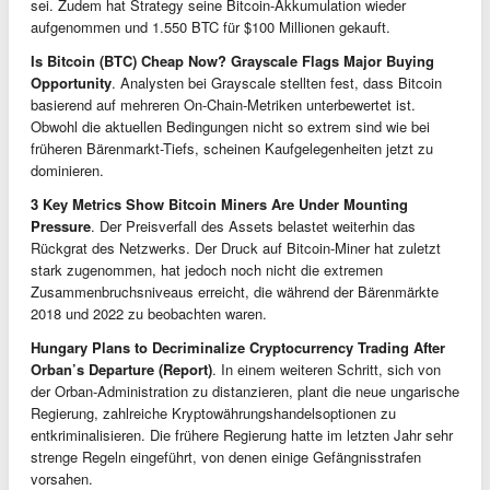
sei. Zudem hat Strategy seine Bitcoin-Akkumulation wieder
aufgenommen und 1.550 BTC für $100 Millionen gekauft.
Is Bitcoin (BTC) Cheap Now? Grayscale Flags Major Buying
Opportunity
. Analysten bei Grayscale stellten fest, dass Bitcoin
basierend auf mehreren On-Chain-Metriken unterbewertet ist.
Obwohl die aktuellen Bedingungen nicht so extrem sind wie bei
früheren Bärenmarkt-Tiefs, scheinen Kaufgelegenheiten jetzt zu
dominieren.
3 Key Metrics Show Bitcoin Miners Are Under Mounting
Pressure
. Der Preisverfall des Assets belastet weiterhin das
Rückgrat des Netzwerks. Der Druck auf Bitcoin-Miner hat zuletzt
stark zugenommen, hat jedoch noch nicht die extremen
Zusammenbruchsniveaus erreicht, die während der Bärenmärkte
2018 und 2022 zu beobachten waren.
Hungary Plans to Decriminalize Cryptocurrency Trading After
Orban’s Departure (Report)
. In einem weiteren Schritt, sich von
der Orban-Administration zu distanzieren, plant die neue ungarische
Regierung, zahlreiche Kryptowährungshandelsoptionen zu
entkriminalisieren. Die frühere Regierung hatte im letzten Jahr sehr
strenge Regeln eingeführt, von denen einige Gefängnisstrafen
vorsahen.