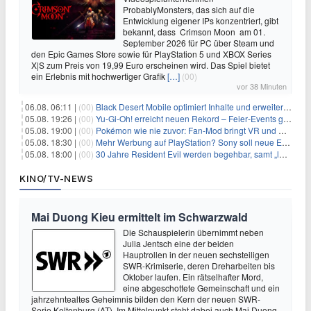
ProbablyMonsters, das sich auf die
Entwicklung eigener IPs konzentriert, gibt
bekannt, dass Crimson Moon am 01.
September 2026 für PC über Steam und
den Epic Games Store sowie für PlayStation 5 und XBOX Series
X|S zum Preis von 19,99 Euro erscheinen wird. Das Spiel bietet
ein Erlebnis mit hochwertiger Grafik
[…]
(00)
vor 38 Minuten
06.08. 06:11 |
(00)
Black Desert Mobile optimiert Inhalte und erweitert Treasure Access
05.08. 19:26 |
(00)
Yu‑Gi‑Oh! erreicht neuen Rekord – Feier‑Events gestartet
05.08. 19:00 |
(00)
Pokémon wie nie zuvor: Fan-Mod bringt VR und Ego-Perspektive nach Kanto
05.08. 18:30 |
(00)
Mehr Werbung auf PlayStation? Sony soll neue Einnahmequellen prüfen
05.08. 18:00 |
(00)
30 Jahre Resident Evil werden begehbar, samt „lebensgroßem Leon“
KINO/TV-NEWS
Mai Duong Kieu ermittelt im Schwarzwald
Die Schauspielerin übernimmt neben
Julia Jentsch eine der beiden
Hauptrollen in der neuen sechsteiligen
SWR-Krimiserie, deren Dreharbeiten bis
Oktober laufen. Ein rätselhafter Mord,
eine abgeschottete Gemeinschaft und ein
jahrzehntealtes Geheimnis bilden den Kern der neuen SWR-
Serie Keltenburg (AT). Im Mittelpunkt steht dabei auch Mai Duong