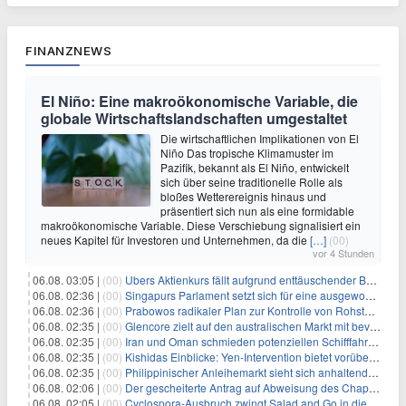
FINANZNEWS
El Niño: Eine makroökonomische Variable, die
globale Wirtschaftslandschaften umgestaltet
Die wirtschaftlichen Implikationen von El
Niño Das tropische Klimamuster im
Pazifik, bekannt als El Niño, entwickelt
sich über seine traditionelle Rolle als
bloßes Wetterereignis hinaus und
präsentiert sich nun als eine formidable
makroökonomische Variable. Diese Verschiebung signalisiert ein
neues Kapitel für Investoren und Unternehmen, da die
[…]
(00)
vor 4 Stunden
06.08. 03:05 |
(00)
Ubers Aktienkurs fällt aufgrund enttäuschender Buchungsprognose
06.08. 02:36 |
(00)
Singapurs Parlament setzt sich für eine ausgewogene wirtschaftliche Zukunft ein
06.08. 02:36 |
(00)
Prabowos radikaler Plan zur Kontrolle von Rohstoffexporten steht vor konkurrierenden Visionen
06.08. 02:35 |
(00)
Glencore zielt auf den australischen Markt mit bevorstehendem Sekundärlisting
06.08. 02:35 |
(00)
Iran und Oman schmieden potenziellen Schifffahrtsvertrag im Hormuskanal
06.08. 02:35 |
(00)
Kishidas Einblicke: Yen-Intervention bietet vorübergehende Erleichterung, keine langfristige Lösung
06.08. 02:35 |
(00)
Philippinischer Anleihemarkt sieht sich anhaltendem Rückgang angesichts persistierender Inflationssorgen gegenüber
06.08. 02:06 |
(00)
Der gescheiterte Antrag auf Abweisung des Chapter 11 des ehemaligen Dolphin-CEOs
06.08. 02:05 |
(00)
Cyclospora-Ausbruch zwingt Salad and Go in die Insolvenz: Eine warnende Geschichte für Investoren