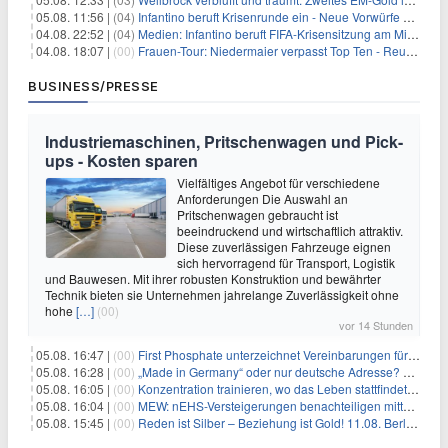
05.08. 11:56 |
(04)
Infantino beruft Krisenrunde ein - Neue Vorwürfe gegen FIFA
04.08. 22:52 |
(04)
Medien: Infantino beruft FIFA-Krisensitzung am Mittwoch ein
04.08. 18:07 |
(00)
Frauen-Tour: Niedermaier verpasst Top Ten - Reusser siegt
BUSINESS/PRESSE
Industriemaschinen, Pritschenwagen und Pick-
ups - Kosten sparen
Vielfältiges Angebot für verschiedene
Anforderungen Die Auswahl an
Pritschenwagen gebraucht ist
beeindruckend und wirtschaftlich attraktiv.
Diese zuverlässigen Fahrzeuge eignen
sich hervorragend für Transport, Logistik
und Bauwesen. Mit ihrer robusten Konstruktion und bewährter
Technik bieten sie Unternehmen jahrelange Zuverlässigkeit ohne
hohe
[…]
(00)
vor 14 Stunden
05.08. 16:47 |
(00)
First Phosphate unterzeichnet Vereinbarungen für nicht zu refundierende Zuwendungen in Höhe von 4,84 Mio. $ von der kanadischen Regierung für Straßeninfrastruktur und Stromübertragungsleitungen
05.08. 16:28 |
(00)
„Made in Germany“ oder nur deutsche Adresse? So erkennen Sie, wo Ihre Leiterplatten wirklich gefertigt werden
05.08. 16:05 |
(00)
Konzentration trainieren, wo das Leben stattfindet: Mobile EEG-Technologie bringt Neurofeedback in den Alltag
05.08. 16:04 |
(00)
MEW: nEHS-Versteigerungen benachteiligen mittelständische Unternehmen
05.08. 15:45 |
(00)
Reden ist Silber – Beziehung ist Gold! 11.08. Berlin – 18:30 Uhr