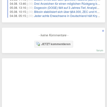
04.08. 13:46 |
(00)
Drei Anzeichen für einen möglichen Rückgang bei Bitcoin (BTC)
05.08. 13:16 |
(00)
Dogecoin (DOGE) fällt auf 3-Jahres-Tief, Analysten erwarten jedoch baldige Erholung
05.08. 10:15 |
(00)
Bitcoin stabilisiert sich über $64.000, ZEC und HYPE mit starken Kursgewinnen
04.08. 05:15 |
(00)
Jeder achte Erwachsene in Deutschland hält Kryptowährungen
- keine Kommentare -
JETZT kommentieren
forum