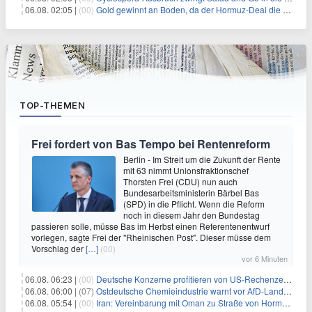
06.08. 02:05 |
(00)
Gold gewinnt an Boden, da der Hormuz-Deal die Zinserhöhungsängste lindert
TOP-THEMEN
Frei fordert von Bas Tempo bei Rentenreform
Berlin - Im Streit um die Zukunft der Rente
mit 63 nimmt Unionsfraktionschef
Thorsten Frei (CDU) nun auch
Bundesarbeitsministerin Bärbel Bas
(SPD) in die Pflicht. Wenn die Reform
noch in diesem Jahr den Bundestag
passieren solle, müsse Bas im Herbst einen Referentenentwurf
vorlegen, sagte Frei der "Rheinischen Post". Dieser müsse dem
Vorschlag der
[…]
(00)
vor 6 Minuten
06.08. 06:23 |
(00)
Deutsche Konzerne profitieren von US-Rechenzentrums-Boom
06.08. 06:00 |
(07)
Ostdeutsche Chemieindustrie warnt vor AfD-Landesregierung
06.08. 05:54 |
(00)
Iran: Vereinbarung mit Oman zu Straße von Hormus fast fertig