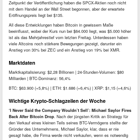
Zeitpunkt der Veröffentlichung haben die SPCX-Aktien noch nicht
mit dem Handel an der Wall Street begonnen, aber der erwartete
Eröffnungspreis liegt bei $135.
All diese Entwicklungen haben Bitcoin in gewissem Maße
beeinflusst, wobei der Kurs nun bei $64.000 liegt, was $5.000 höher
ist als das Mehrjahrestief vom letzten Freitag. Unterdessen haben
viele Altcoins noch stärkere Bewegungen gezeigt, darunter ein
Anstieg von 30% bei ZEC und ein Anstieg von 19% bei XMR.
Marktdaten
Marktkapitalisierung: $2,28 Billionen | 24-Stunden-Volumen: $80
Milliarden | BTC-Dominanz: 56,4%
BTC: $63.900 (+5,8%) | ETH: $1.686 (+6,4%) | XRP: $1,15 (+4,6%)
Wichtige Krypto-Schlagzeilen der Woche
‘I Never Said the Company Wouldn’t Sell’: Michael Saylor Fires
Back After Bitcoin Drop
. Nach der jüngsten Kritik an Strategy für
den Verkauf eines kleinen Teils seines BTC-Vermögens stellte der
Gründer des Unternehmens, Michael Saylor, klar, dass er nie
gesagt habe, die Firma werde nicht verkaufen, wenn es notwendig