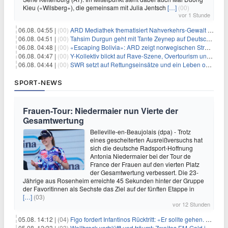
Kieu («Wilsberg»), die gemeinsam mit Julia Jentsch
[…]
(00)
vor 1 Stunde
06.08. 04:55 |
(00)
ARD Mediathek thematisiert Nahverkehrs-Gewalt und Soldatinnen
06.08. 04:51 |
(00)
Tahsim Durgun geht mit Tante Zeynep auf Deutschlandreise
06.08. 04:48 |
(00)
«Escaping Bolivia»: ARD zeigt norwegischen Streaminghit
06.08. 04:47 |
(00)
Y-Kollektiv blickt auf Rave-Szene, Overtourism und Pokémon-Kult
06.08. 04:44 |
(00)
SWR setzt auf Rettungseinsätze und ein Leben ohne Smartphone
SPORT-NEWS
Frauen-Tour: Niedermaier nun Vierte der
Gesamtwertung
Belleville-en-Beaujolais (dpa) - Trotz
eines gescheiterten Ausreißversuchs hat
sich die deutsche Radsport-Hoffnung
Antonia Niedermaier bei der Tour de
France der Frauen auf den vierten Platz
der Gesamtwertung verbessert. Die 23-
Jährige aus Rosenheim erreichte 45 Sekunden hinter der Gruppe
der Favoritinnen als Sechste das Ziel auf der fünften Etappe in
[…]
(03)
vor 12 Stunden
05.08. 14:12 |
(04)
Figo fordert Infantinos Rücktritt: «Er sollte gehen. Jetzt»
05.08. 12:33 |
(03)
Wellbrock verblüfft und träumt: Zweites EM-Gold in Paris