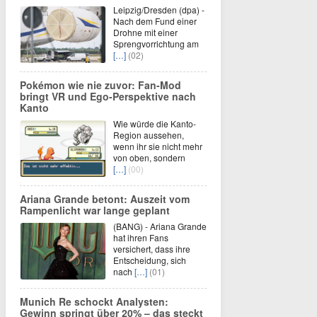
Leipzig/Dresden (dpa) -
Nach dem Fund einer
Drohne mit einer
Sprengvorrichtung am
[…]
(02)
Pokémon wie nie zuvor: Fan-Mod
bringt VR und Ego-Perspektive nach
Kanto
Wie würde die Kanto-
Region aussehen,
wenn ihr sie nicht mehr
von oben, sondern
[…]
(00)
Ariana Grande betont: Auszeit vom
Rampenlicht war lange geplant
(BANG) - Ariana Grande
hat ihren Fans
versichert, dass ihre
Entscheidung, sich
nach
[…]
(01)
Munich Re schockt Analysten:
Gewinn springt über 20% – das steckt