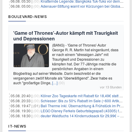
06.08. 05:30 |
(00)
Knatternde Legende: Bangkoks Tuk-Tuks vor dem Aus?
06.08. 05:00 |
(00)
Adenauer-Stiftung warnt vor Kürzungen bei Globaler Gesundheit
BOULEVARD-NEWS
'Game of Thrones'-Autor kämpft mit Traurigkeit
und Depressionen
(BANG) - 'Game of Thrones'-Autor
George R. R. Martin hat eingeräumt, dass
er nach einem "stressigen Jahr" mit
Traurigkeit und Depressionen zu
kämpfen hat. Der 77-Jährige machte die
persönlichen Angaben in einem
Blogbeitrag auf seiner Website. Darin beschreibt er die
vergangenen zwölf Monate als "überwältigend". Zwar habe es
auch "großartige Dinge,
[…]
(00)
vor 13 Stunden
05.08. 20:40 |
(00)
Kölner Zoo Tageskarte mit Rabatt für 18,49€ statt 29,50€ – einlösbar bis Dezember
05.08. 20:33 |
(00)
Schiesser: Bis zu 50% Rabatt im Sale (~600 Artikel zur Auswahl)
05.08. 19:47 |
(01)
Bali Therme inkl. Übernachtung & Frühstück im Premium Hotel (Bad Oeynhausen) ab 89€ p.P.
05.08. 19:30 |
(00)
LEGO Disney Ferkels Geburtstagsspaß (43305) für 29,10€
05.08. 18:30 |
(00)
deuter Waldfuchs 14 Kinderrucksack für 29,99€ – Amber-maple
IT-NEWS