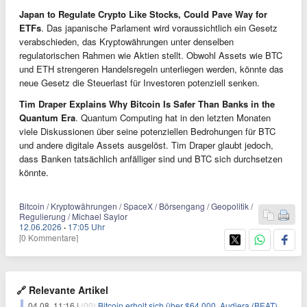
Japan to Regulate Crypto Like Stocks, Could Pave Way for
ETFs
. Das japanische Parlament wird voraussichtlich ein Gesetz
verabschieden, das Kryptowährungen unter denselben
regulatorischen Rahmen wie Aktien stellt. Obwohl Assets wie BTC
und ETH strengeren Handelsregeln unterliegen werden, könnte das
neue Gesetz die Steuerlast für Investoren potenziell senken.
Tim Draper Explains Why Bitcoin Is Safer Than Banks in the
Quantum Era
. Quantum Computing hat in den letzten Monaten
viele Diskussionen über seine potenziellen Bedrohungen für BTC
und andere digitale Assets ausgelöst. Tim Draper glaubt jedoch,
dass Banken tatsächlich anfälliger sind und BTC sich durchsetzen
könnte.
Bitcoin / Kryptowährungen / SpaceX / Börsengang / Geopolitik /
Regulierung / Michael Saylor
12.06.2026
·
17:05 Uhr
[0 Kommentare]
🔗 Relevante Artikel
04.08. 11:16 |
(00)
Bitcoin erholt sich über $64.000, Audiera (BEAT) fällt erneut