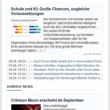
Schule und KI: Große Chancen, ungleiche
Voraussetzungen
Die Schülerinnen und Schüler setzen sie
längst ein, jetzt ist Künstliche Intelligenz
auch bei den Lehrkräften angekommen.
Sie nutzen KI für die
Unterrichtsvorbereitung, zur Korrektur
von Klassenarbeiten oder für die
Organisation ihres Berufsalltags. 58 Prozent der Lehrkräfte setzen
KI für schulische Zwecke ein. Für eine große Mehrheit
überwiegen dabei
[…]
(00)
vor 40 Minuten
06.08. 06:02 |
(00)
Auch KI von Meta hackte sich in eine andere Firma
06.08. 05:11 |
(00)
Besser behalten: Aufgegebene Mail-Adressen bergen Gefahren
06.08. 04:22 |
(00)
Glasfaser: Nicht an der Haustür unter Druck setzen lassen
06.08. 02:35 |
(00)
Google zentralisiert KI-Operationen in Kalifornien, um Rivale Anthropic und OpenAI zu überholen
06.08. 01:35 |
(00)
Vorbestellungen für Samsungs faltbares Telefon steigen um 30 % in einem wettbewerbsintensiven Markt
GAMING-NEWS
Crimson Moon erscheint im September
Das unabhängige
Videospielunternehmen