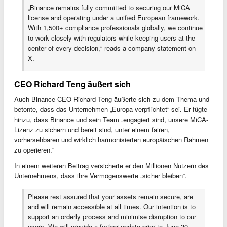
„Binance remains fully committed to securing our MiCA
license and operating under a unified European framework.
With 1,500+ compliance professionals globally, we continue
to work closely with regulators while keeping users at the
center of every decision,“ reads a company statement on
X.
CEO Richard Teng äußert sich
Auch Binance-CEO Richard Teng äußerte sich zu dem Thema und
betonte, dass das Unternehmen „Europa verpflichtet“ sei. Er fügte
hinzu, dass Binance und sein Team „engagiert sind, unsere MiCA-
Lizenz zu sichern und bereit sind, unter einem fairen,
vorhersehbaren und wirklich harmonisierten europäischen Rahmen
zu operieren.“
In einem weiteren Beitrag versicherte er den Millionen Nutzern des
Unternehmens, dass ihre Vermögenswerte „sicher bleiben“.
Please rest assured that your assets remain secure, are
and will remain accessible at all times. Our intention is to
support an orderly process and minimise disruption to our
users. We will provide a further update prior to June 30