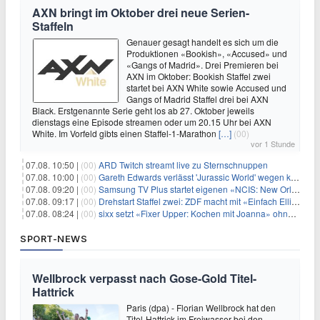
AXN bringt im Oktober drei neue Serien-
Staffeln
Genauer gesagt handelt es sich um die
Produktionen «Bookish», «Accused» und
«Gangs of Madrid». Drei Premieren bei
AXN im Oktober: Bookish Staffel zwei
startet bei AXN White sowie Accused und
Gangs of Madrid Staffel drei bei AXN
Black. Erstgenannte Serie geht los ab 27. Oktober jeweils
dienstags eine Episode streamen oder um 20.15 Uhr bei AXN
White. Im Vorfeld gibts einen Staffel-1-Marathon
[…]
(00)
vor 1 Stunde
07.08. 10:50 |
(00)
ARD Twitch streamt live zu Sternschnuppen
07.08. 10:00 |
(00)
Gareth Edwards verlässt 'Jurassic World' wegen kreativer Differenzen
07.08. 09:20 |
(00)
Samsung TV Plus startet eigenen «NCIS: New Orleans»-Sender
07.08. 09:17 |
(00)
Drehstart Staffel zwei: ZDF macht mit «Einfach Elli» weiter
07.08. 08:24 |
(00)
sixx setzt «Fixer Upper: Kochen mit Joanna» ohne Pause fort
SPORT-NEWS
Wellbrock verpasst nach Gose-Gold Titel-
Hattrick
Paris (dpa) - Florian Wellbrock hat den
Titel-Hattrick im Freiwasser bei den