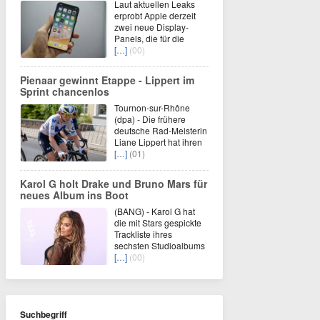
Laut aktuellen Leaks
erprobt Apple derzeit
zwei neue Display-
Panels, die für die
[…]
(00)
Pienaar gewinnt Etappe - Lippert im
Sprint chancenlos
Tournon-sur-Rhône
(dpa) - Die frühere
deutsche Rad-Meisterin
Liane Lippert hat ihren
[…]
(01)
Karol G holt Drake und Bruno Mars für
neues Album ins Boot
(BANG) - Karol G hat
die mit Stars gespickte
Trackliste ihres
sechsten Studioalbums
[…]
(00)
Suchbegriff