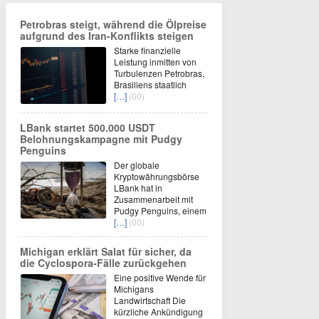
Petrobras steigt, während die Ölpreise
aufgrund des Iran-Konflikts steigen
Starke finanzielle
Leistung inmitten von
Turbulenzen Petrobras,
Brasiliens staatlich
[…]
(00)
LBank startet 500.000 USDT
Belohnungskampagne mit Pudgy
Penguins
Der globale
Kryptowährungsbörse
LBank hat in
Zusammenarbeit mit
Pudgy Penguins, einem
[…]
(00)
Michigan erklärt Salat für sicher, da
die Cyclospora-Fälle zurückgehen
Eine positive Wende für
Michigans
Landwirtschaft Die
kürzliche Ankündigung