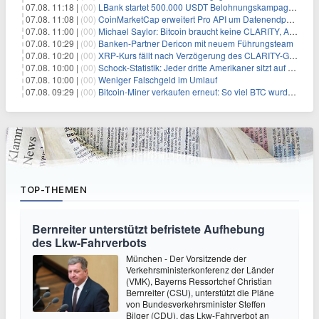
07.08. 11:18 |
(00)
LBank startet 500.000 USDT Belohnungskampagne mit Pudgy Penguins
07.08. 11:08 |
(00)
CoinMarketCap erweitert Pro API um Datenendpunkte für reale Vermögenswerte
07.08. 11:00 |
(00)
Michael Saylor: Bitcoin braucht keine CLARITY, Amerika schon
07.08. 10:29 |
(00)
Banken-Partner Dericon mit neuem Führungsteam
07.08. 10:20 |
(00)
XRP-Kurs fällt nach Verzögerung des CLARITY-Gesetzes, Analyst warnt vor schwachem August-Trend
07.08. 10:00 |
(00)
Schock-Statistik: Jeder dritte Amerikaner sitzt auf dem Trockenen – warum Sparen zur Luxus-Aktivität wird
07.08. 10:00 |
(00)
Weniger Falschgeld im Umlauf
07.08. 09:29 |
(00)
Bitcoin-Miner verkaufen erneut: So viel BTC wurde angeblich abgesetzt
TOP-THEMEN
Bernreiter unterstützt befristete Aufhebung
des Lkw-Fahrverbots
München - Der Vorsitzende der
Verkehrsministerkonferenz der Länder
(VMK), Bayerns Ressortchef Christian
Bernreiter (CSU), unterstützt die Pläne
von Bundesverkehrsminister Steffen
Bilger (CDU), das Lkw-Fahrverbot an