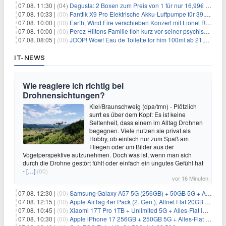
07.08. 11:30 |
(04)
Degusta: 2 Boxen zum Preis von 1 für nur 16,99€ inkl. Versand
07.08. 10:33 |
(00)
Fanttik X9 Pro Elektrische Akku-Luftpumpe für 39,99€
07.08. 10:00 |
(00)
Earth, Wind Fire verschieben Konzert mit Lionel Richie nach medizinischem Notfall
07.08. 10:00 |
(00)
Perez Hiltons Familie floh kurz vor seiner psychischen Krise aus dem Haus
07.08. 08:05 |
(00)
JOOP! Wow! Eau de Toilette for him 100ml ab 21,84€ im Sparabo
IT-NEWS
Wie reagiere ich richtig bei
Drohnensichtungen?
Kiel/Braunschweig (dpa/tmn) - Plötzlich
surrt es über dem Kopf: Es ist keine
Seltenheit, dass einem im Alltag Drohnen
begegnen. Viele nutzen sie privat als
Hobby, ob einfach nur zum Spaß am
Fliegen oder um Bilder aus der
Vogelperspektive aufzunehmen. Doch was ist, wenn man sich
durch die Drohne gestört fühlt oder einfach ein ungutes Gefühl hat
-
[…]
(00)
vor 16 Minuten
07.08. 12:30 |
(00)
Samsung Galaxy A57 5G (256GB) + 50GB 5G + Alles-Flat im Vodafone-Netz für 19,99€/Monat – eff. 2,36€/Monat
07.08. 12:15 |
(00)
Apple AirTag 4er Pack (2. Gen.), Allnet Flat 20GB 5G im Telekom-Netz für 14,99€/Monat – eff. 2,07€/Monat
07.08. 10:45 |
(00)
Xiaomi 17T Pro 1TB + Unlimited 5G + Alles-Flat im o2 Netz für 29,99€/Monat – eff. 1,15€/Monat
07.08. 10:30 |
(00)
Apple iPhone 17 256GB + 250GB 5G + Alles-Flat im Telekom-Netz für 34€/Monat – eff. 6,29€/Monat