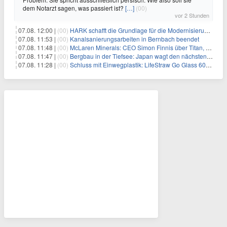
dem Notarzt sagen, was passiert ist?
[…]
(00)
vor 2 Stunden
07.08. 12:00 |
(00)
HARK schafft die Grundlage für die Modernisierung seiner IBM i-Anwendungen
07.08. 11:53 |
(00)
Kanalsanierungsarbeiten in Bernbach beendet
07.08. 11:48 |
(00)
McLaren Minerals: CEO Simon Finnis über Titan, Zirkon und Seltene Erden
07.08. 11:47 |
(00)
Bergbau in der Tiefsee: Japan wagt den nächsten Schritt
07.08. 11:28 |
(00)
Schluss mit Einwegplastik: LifeStraw Go Glass 600ml bringt gefiltertes Trinkwasser aus der Glasflasche