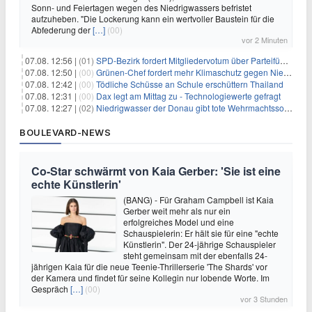
Sonn- und Feiertagen wegen des Niedrigwassers befristet
aufzuheben. "Die Lockerung kann ein wertvoller Baustein für die
Abfederung der
[…]
(00)
vor 2 Minuten
07.08. 12:56 |
(01)
SPD-Bezirk fordert Mitgliedervotum über Parteiführung
07.08. 12:50 |
(00)
Grünen-Chef fordert mehr Klimaschutz gegen Niedrigwasser
07.08. 12:42 |
(00)
Tödliche Schüsse an Schule erschüttern Thailand
07.08. 12:31 |
(00)
Dax legt am Mittag zu - Technologiewerte gefragt
07.08. 12:27 |
(02)
Niedrigwasser der Donau gibt tote Wehrmachtssoldaten frei
BOULEVARD-NEWS
Co-Star schwärmt von Kaia Gerber: 'Sie ist eine
echte Künstlerin'
(BANG) - Für Graham Campbell ist Kaia
Gerber weit mehr als nur ein
erfolgreiches Model und eine
Schauspielerin: Er hält sie für eine "echte
Künstlerin". Der 24-jährige Schauspieler
steht gemeinsam mit der ebenfalls 24-
jährigen Kaia für die neue Teenie-Thrillerserie 'The Shards' vor
der Kamera und findet für seine Kollegin nur lobende Worte. Im
Gespräch
[…]
(00)
vor 3 Stunden