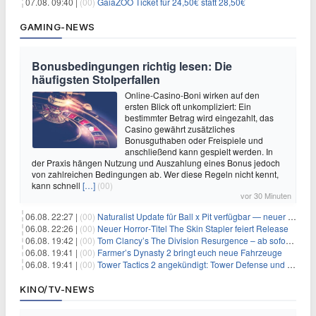
07.08. 09:40 |
(00)
GaiaZOO Ticket für 24,50€ statt 28,50€
GAMING-NEWS
Bonusbedingungen richtig lesen: Die
häufigsten Stolperfallen
Online-Casino-Boni wirken auf den
ersten Blick oft unkompliziert: Ein
bestimmter Betrag wird eingezahlt, das
Casino gewährt zusätzliches
Bonusguthaben oder Freispiele und
anschließend kann gespielt werden. In
der Praxis hängen Nutzung und Auszahlung eines Bonus jedoch
von zahlreichen Bedingungen ab. Wer diese Regeln nicht kennt,
kann schnell
[…]
(00)
vor 30 Minuten
06.08. 22:27 |
(00)
Naturalist Update für Ball x Pit verfügbar — neuer Content auf allen Plattformen
06.08. 22:26 |
(00)
Neuer Horror‑Titel The Skin Stapler feiert Release
06.08. 19:42 |
(00)
Tom Clancy’s The Division Resurgence – ab sofort für euch verfügbar
06.08. 19:41 |
(00)
Farmer’s Dynasty 2 bringt euch neue Fahrzeuge
06.08. 19:41 |
(00)
Tower Tactics 2 angekündigt: Tower Defense und Deckbuilding Kombo kehrt zurück
KINO/TV-NEWS