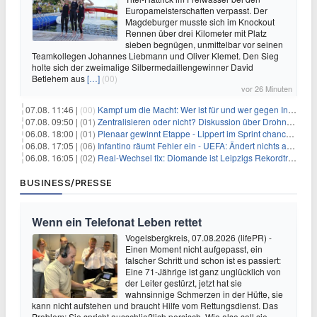
Europameisterschaften verpasst. Der
Magdeburger musste sich im Knockout
Rennen über drei Kilometer mit Platz
sieben begnügen, unmittelbar vor seinen
Teamkollegen Johannes Liebmann und Oliver Klemet. Den Sieg
holte sich der zweimalige Silbermedaillengewinner David
Betlehem aus
[…]
(00)
vor 26 Minuten
07.08. 11:46 |
(00)
Kampf um die Macht: Wer ist für und wer gegen Infantino?
07.08. 09:50 |
(01)
Zentralisieren oder nicht? Diskussion über Drohnenabwehr
06.08. 18:00 |
(01)
Pienaar gewinnt Etappe - Lippert im Sprint chancenlos
06.08. 17:05 |
(06)
Infantino räumt Fehler ein - UEFA: Ändert nichts an Boykott
06.08. 16:05 |
(02)
Real-Wechsel fix: Diomande ist Leipzigs Rekordtransfer
BUSINESS/PRESSE
Wenn ein Telefonat Leben rettet
Vogelsbergkreis, 07.08.2026 (lifePR) -
Einen Moment nicht aufgepasst, ein
falscher Schritt und schon ist es passiert:
Eine 71-Jährige ist ganz unglücklich von
der Leiter gestürzt, jetzt hat sie
wahnsinnige Schmerzen in der Hüfte, sie
kann nicht aufstehen und braucht Hilfe vom Rettungsdienst. Das
Problem: Sie spricht ausschließlich persisch. Wie also soll sie