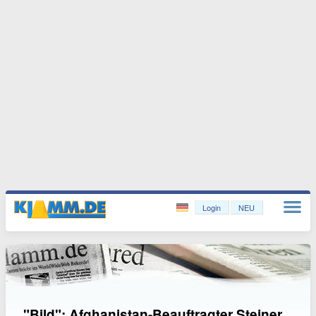
Login
NEU
"Bild": Afghanistan-Beauftragter Steiner