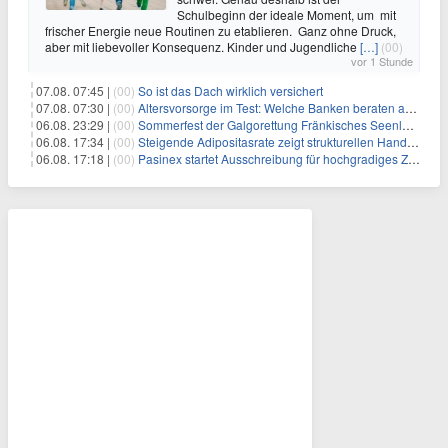
Schulbeginn der ideale Moment, um mit
frischer Energie neue Routinen zu etablieren. Ganz ohne Druck,
aber mit liebevoller Konsequenz. Kinder und Jugendliche
[…]
(00)
vor 1 Stunde
07.08. 07:45 |
(00)
So ist das Dach wirklich versichert
07.08. 07:30 |
(00)
Altersvorsorge im Test: Welche Banken beraten am besten?
06.08. 23:29 |
(00)
Sommerfest der Galgorettung Fränkisches Seenland und Hundespieltag
06.08. 17:34 |
(00)
Steigende Adipositasrate zeigt strukturellen Handlungsbedarf bei der Ernährung schulpflichtiger Kinder
06.08. 17:18 |
(00)
Pasinex startet Ausschreibung für hochgradiges Zinksulfidkonzentrat mit Germanium- und Silbergehalten und stellt ein Betriebsupdate bereit