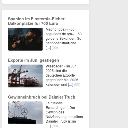
Spanien im Finsternis-Fieber:
Balkonplätze für 700 Euro
Madrid (dpa) - «60
segundos de oro» – 60
goldene Sekunden. So
nennt der staatliche
[…]
(00)
Exporte im Juni gestiegen
Wiesbaden - Im Juni
2026 sind die
deutschen Exporte
gegenüber Mai 2026
kalender- und
[…]
(00)
Gewinneinbruch bei Daimler Truck
Leinfelden-
Echterdingen - Der
Gewinn des
Nutzfahrzeugherstellers
Daimler Truck ist im
[…]
(00)