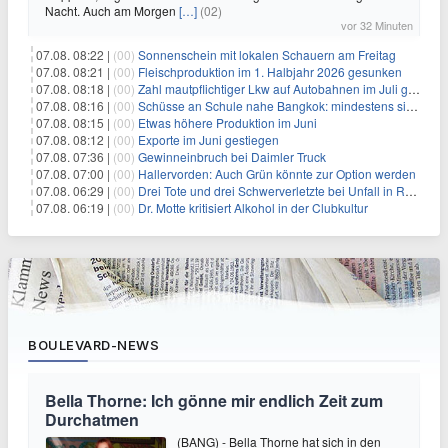
Nacht. Auch am Morgen
[…]
(02)
vor 32 Minuten
07.08. 08:22 |
(00)
Sonnenschein mit lokalen Schauern am Freitag
07.08. 08:21 |
(00)
Fleischproduktion im 1. Halbjahr 2026 gesunken
07.08. 08:18 |
(00)
Zahl mautpflichtiger Lkw auf Autobahnen im Juli gestiegen
07.08. 08:16 |
(00)
Schüsse an Schule nahe Bangkok: mindestens sieben Tote
07.08. 08:15 |
(00)
Etwas höhere Produktion im Juni
07.08. 08:12 |
(00)
Exporte im Juni gestiegen
07.08. 07:36 |
(00)
Gewinneinbruch bei Daimler Truck
07.08. 07:00 |
(00)
Hallervorden: Auch Grün könnte zur Option werden
07.08. 06:29 |
(00)
Drei Tote und drei Schwerverletzte bei Unfall in Rheinland-Pfalz
07.08. 06:19 |
(00)
Dr. Motte kritisiert Alkohol in der Clubkultur
BOULEVARD-NEWS
Bella Thorne: Ich gönne mir endlich Zeit zum
Durchatmen
(BANG) - Bella Thorne hat sich in den