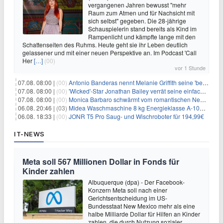
vergangenen Jahren bewusst "mehr
Raum zum Atmen und für Nachsicht mit
sich selbst" gegeben. Die 28-jährige
Schauspielerin stand bereits als Kind im
Rampenlicht und kämpfte lange mit den
Schattenseiten des Ruhms. Heute geht sie ihr Leben deutlich
gelassener und mit einer neuen Perspektive an. Im Podcast 'Call
Her
[…]
(00)
vor 1 Stunde
07.08. 08:00 |
(00)
Antonio Banderas nennt Melanie Griffith seine 'beste Freundin'
07.08. 08:00 |
(00)
'Wicked'-Star Jonathan Bailey verrät seine einfache Hautpflegeroutine
07.08. 08:00 |
(00)
Monica Barbaro schwärmt vom romantischen New York
06.08. 20:46 |
(03)
Midea Waschmaschine 8 kg Energieklasse A-10% 1400 U/Min für 289,97€
06.08. 18:33 |
(00)
JONR T5 Pro Saug- und Wischroboter für 194,99€
IT-NEWS
Meta soll 567 Millionen Dollar in Fonds für
Kinder zahlen
Albuquerque (dpa) - Der Facebook-
Konzern Meta soll nach einer
Gerichtsentscheidung im US-
Bundesstaat New Mexico mehr als eine
halbe Milliarde Dollar für Hilfen an Kinder
zahlen, die durch Nutzung sozialer