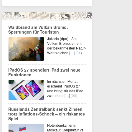
Waldbrand am Vulkan Bromo:
Sperrungen für Touristen
Jakarta (dpa) - Am
Vulkan Bromo, einem
der bekanntesten Natur-
Wahrzeichen
[…]
(01)
iPadOS 27 spendiert iPad zwei neue
Funktionen
Im nächsten Monat
erscheint iPadOS 27
und bringt für das iPad
zwei neue
[…]
(00)
Russlands Zentralbank senkt Zinsen
trotz Inflations-Schock – ein riskantes
Spiel
Notenbankzitter in
Moskau: Konjunktur vs.