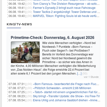
06.08. 19:42 |
(00)
Tom Clancy’s The Division Resurgence – ab sofort für euch verfügbar
06.08. 19:41 |
(00)
Farmer’s Dynasty 2 bringt euch neue Fahrzeuge
06.08. 19:41 |
(00)
Tower Tactics 2 angekündigt: Tower Defense und Deckbuilding Kombo kehrt zurück
06.08. 19:40 |
(00)
MARVEL Tōkon: Fighting Souls ist ab heute verfügbar
KINO/TV-NEWS
Primetime-Check: Donnerstag, 6. August 2026
Wie viele Menschen verfolgten «Nord bei
Nordwest»? Punktete «Born Famous –
Fluch oder Segen?» bei ProSieben?
Bereits im Vorfeld des Donnerstags war
sicher: Nord bei Nordwest gewinnt die
Primetime – so sicher wie das Amen in
der Kirche. 4,00 Millionen Menschen verfolgten die Wiederholung
von „Das Nolden-Haus“, die Folge erreichte 22,4 Prozent bei
allen sowie 6,1 Prozent bei den jungen Menschen.
[…]
(00)
vor 1 Stunde
07.08. 07:31 |
(00)
«Born Famous» beantwortet die Frage nach Fluch oder Segen
07.08. 07:27 |
(00)
«Plötzlich Schwester» erreicht 2,66 Millionen
07.08. 07:25 |
(00)
«Tatort» startet mit einem ungewöhnlichen Fall für Charlotte Lindholm
07.08. 06:23 |
(00)
Sky bringt «Transfer Update: die Show» ins Free-TV
07.08. 05:54 |
(00)
Elena Uhlig und Johanna Gastdorf drehen «Immer fehlt was»