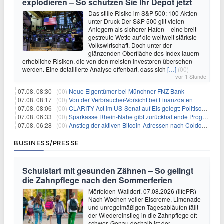
explodieren – So schützen Sie Ihr Depot jetzt
Das stille Risiko im S&P 500: 100 Aktien
unter Druck Der S&P 500 gilt vielen
Anlegern als sicherer Hafen – eine breit
gestreute Wette auf die weltweit stärkste
Volkswirtschaft. Doch unter der
glänzenden Oberfläche des Index lauern
erhebliche Risiken, die von den meisten Investoren übersehen
werden. Eine detaillierte Analyse offenbart, dass sich
[…]
(00)
vor 1 Stunde
07.08. 08:30 |
(00)
Neue Eigentümer bei Münchner FNZ Bank
07.08. 08:17 |
(00)
Von der Verbraucher-Vorsicht bei Finanzdaten
07.08. 08:06 |
(00)
CLARITY Act im US-Senat auf Eis gelegt: Politische Differenzen verzögern Krypto-Gesetzgebung bis September
07.08. 06:33 |
(00)
Sparkasse Rhein-Nahe gibt zurückhaltende Prognose
07.08. 06:28 |
(00)
Anstieg der aktiven Bitcoin-Adressen nach Coldcard-Panik
BUSINESS/PRESSE
Schulstart mit gesunden Zähnen – So gelingt
die Zahnpflege nach den Sommerferien
Mörfelden-Walldorf, 07.08.2026 (lifePR) -
Nach Wochen voller Eiscreme, Limonade
und unregelmäßigen Tagesabläufen fällt
der Wiedereinstieg in die Zahnpflege oft
schwer. Genau deshalb ist der