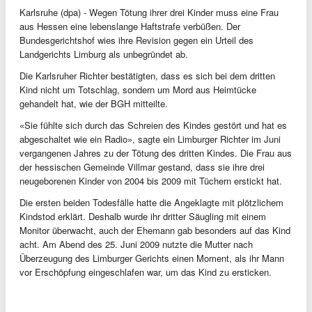
Karlsruhe (dpa) - Wegen Tötung ihrer drei Kinder muss eine Frau
aus Hessen eine lebenslange Haftstrafe verbüßen. Der
Bundesgerichtshof wies ihre Revision gegen ein Urteil des
Landgerichts Limburg als unbegründet ab.
Die Karlsruher Richter bestätigten, dass es sich bei dem dritten
Kind nicht um Totschlag, sondern um Mord aus Heimtücke
gehandelt hat, wie der BGH mitteilte.
«Sie fühlte sich durch das Schreien des Kindes gestört und hat es
abgeschaltet wie ein Radio», sagte ein Limburger Richter im Juni
vergangenen Jahres zu der Tötung des dritten Kindes. Die Frau aus
der hessischen Gemeinde Villmar gestand, dass sie ihre drei
neugeborenen Kinder von 2004 bis 2009 mit Tüchern erstickt hat.
Die ersten beiden Todesfälle hatte die Angeklagte mit plötzlichem
Kindstod erklärt. Deshalb wurde ihr dritter Säugling mit einem
Monitor überwacht, auch der Ehemann gab besonders auf das Kind
acht. Am Abend des 25. Juni 2009 nutzte die Mutter nach
Überzeugung des Limburger Gerichts einen Moment, als ihr Mann
vor Erschöpfung eingeschlafen war, um das Kind zu ersticken.