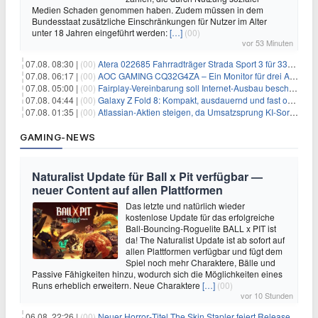
Medien Schaden genommen haben. Zudem müssen in dem
Bundesstaat zusätzliche Einschränkungen für Nutzer im Alter
unter 18 Jahren eingeführt werden:
[…]
(00)
vor 53 Minuten
07.08. 08:30 |
(00)
Atera 022685 Fahrradträger Strada Sport 3 für 337,48€
07.08. 06:17 |
(00)
AOC GAMING CQ32G4ZA – Ein Monitor für drei Arten von Spielen
07.08. 05:00 |
(00)
Fairplay-Vereinbarung soll Internet-Ausbau beschleunigen
07.08. 04:44 |
(00)
Galaxy Z Fold 8: Kompakt, ausdauernd und fast ohne Falte
07.08. 01:35 |
(00)
Atlassian-Aktien steigen, da Umsatzsprung KI-Sorgen dämpft
GAMING-NEWS
Naturalist Update für Ball x Pit verfügbar —
neuer Content auf allen Plattformen
Das letzte und natürlich wieder
kostenlose Update für das erfolgreiche
Ball-Bouncing-Roguelite BALL x PIT ist
da! The Naturalist Update ist ab sofort auf
allen Plattformen verfügbar und fügt dem
Spiel noch mehr Charaktere, Bälle und
Passive Fähigkeiten hinzu, wodurch sich die Möglichkeiten eines
Runs erheblich erweitern. Neue Charaktere
[…]
(00)
vor 10 Stunden
06.08. 22:26 |
(00)
Neuer Horror‑Titel The Skin Stapler feiert Release