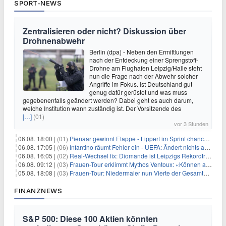
SPORT-NEWS
Zentralisieren oder nicht? Diskussion über
Drohnenabwehr
Berlin (dpa) - Neben den Ermittlungen
nach der Entdeckung einer Sprengstoff-
Drohne am Flughafen Leipzig/Halle steht
nun die Frage nach der Abwehr solcher
Angriffe im Fokus. Ist Deutschland gut
genug dafür gerüstet und was muss
gegebenenfalls geändert werden? Dabei geht es auch darum,
welche Institution wann zuständig ist. Der Vorsitzende des
[…]
(01)
vor 3 Stunden
06.08. 18:00 |
(01)
Pienaar gewinnt Etappe - Lippert im Sprint chancenlos
06.08. 17:05 |
(06)
Infantino räumt Fehler ein - UEFA: Ändert nichts an Boykott
06.08. 16:05 |
(02)
Real-Wechsel fix: Diomande ist Leipzigs Rekordtransfer
06.08. 09:12 |
(03)
Frauen-Tour erklimmt Mythos Ventoux: «Können alles schaffen»
05.08. 18:08 |
(03)
Frauen-Tour: Niedermaier nun Vierte der Gesamtwertung
FINANZNEWS
S&P 500: Diese 100 Aktien könnten