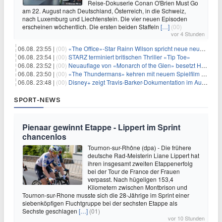
Reise-Dokuserie Conan O'Brien Must Go
am 22. August nach Deutschland, Österreich, in die Schweiz,
nach Luxemburg und Liechtenstein. Die vier neuen Episoden
erscheinen wöchentlich. Die ersten beiden Staffeln
[…]
(00)
vor 4 Stunden
06.08. 23:55 |
(00)
«The Office»-Star Rainn Wilson spricht neue neuseeländische Serie «Settling»
06.08. 23:54 |
(00)
STARZ terminiert britischen Thriller «Tip Toe»
06.08. 23:52 |
(00)
Neuauflage von «Monarch of the Glen» besetzt Hauptrollen
06.08. 23:50 |
(00)
«The Thundermans» kehren mit neuem Spielfilm zurück
06.08. 23:48 |
(00)
Disney+ zeigt Travis-Barker-Dokumentation im August
SPORT-NEWS
Pienaar gewinnt Etappe - Lippert im Sprint
chancenlos
Tournon-sur-Rhône (dpa) - Die frühere
deutsche Rad-Meisterin Liane Lippert hat
ihren insgesamt zweiten Etappenerfolg
bei der Tour de France der Frauen
verpasst. Nach hügeligen 153,4
Kilometern zwischen Montbrison und
Tournon-sur-Rhone musste sich die 28-Jährige im Sprint einer
siebenköpfigen Fluchtgruppe bei der sechsten Etappe als
Sechste geschlagen
[…]
(01)
vor 10 Stunden