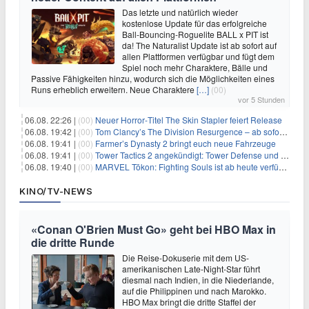
Das letzte und natürlich wieder
kostenlose Update für das erfolgreiche
Ball-Bouncing-Roguelite BALL x PIT ist
da! The Naturalist Update ist ab sofort auf
allen Plattformen verfügbar und fügt dem
Spiel noch mehr Charaktere, Bälle und
Passive Fähigkeiten hinzu, wodurch sich die Möglichkeiten eines
Runs erheblich erweitern. Neue Charaktere
[…]
(00)
vor 5 Stunden
06.08. 22:26 |
(00)
Neuer Horror‑Titel The Skin Stapler feiert Release
06.08. 19:42 |
(00)
Tom Clancy’s The Division Resurgence – ab sofort für euch verfügbar
06.08. 19:41 |
(00)
Farmer’s Dynasty 2 bringt euch neue Fahrzeuge
06.08. 19:41 |
(00)
Tower Tactics 2 angekündigt: Tower Defense und Deckbuilding Kombo kehrt zurück
06.08. 19:40 |
(00)
MARVEL Tōkon: Fighting Souls ist ab heute verfügbar
KINO/TV-NEWS
«Conan O'Brien Must Go» geht bei HBO Max in
die dritte Runde
Die Reise-Dokuserie mit dem US-
amerikanischen Late-Night-Star führt
diesmal nach Indien, in die Niederlande,
auf die Philippinen und nach Marokko.
HBO Max bringt die dritte Staffel der