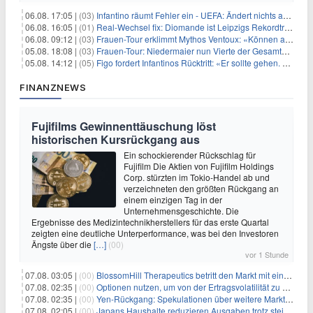
06.08. 17:05 |
(03)
Infantino räumt Fehler ein - UEFA: Ändert nichts an Boykott
06.08. 16:05 |
(01)
Real-Wechsel fix: Diomande ist Leipzigs Rekordtransfer
06.08. 09:12 |
(03)
Frauen-Tour erklimmt Mythos Ventoux: «Können alles schaffen»
05.08. 18:08 |
(03)
Frauen-Tour: Niedermaier nun Vierte der Gesamtwertung
05.08. 14:12 |
(05)
Figo fordert Infantinos Rücktritt: «Er sollte gehen. Jetzt»
FINANZNEWS
Fujifilms Gewinnenttäuschung löst
historischen Kursrückgang aus
Ein schockierender Rückschlag für
Fujifilm Die Aktien von Fujifilm Holdings
Corp. stürzten im Tokio-Handel ab und
verzeichneten den größten Rückgang an
einem einzigen Tag in der
Unternehmensgeschichte. Die
Ergebnisse des Medizintechnikherstellers für das erste Quartal
zeigten eine deutliche Unterperformance, was bei den Investoren
Ängste über die
[…]
(00)
vor 1 Stunde
07.08. 03:05 |
(00)
BlossomHill Therapeutics betritt den Markt mit einem IPO-Boost von 150 Millionen Dollar
07.08. 02:35 |
(00)
Optionen nutzen, um von der Ertragsvolatilität zu profitieren
07.08. 02:35 |
(00)
Yen-Rückgang: Spekulationen über weitere Marktinterventionen nehmen zu
07.08. 02:05 |
(00)
Japans Haushalte reduzieren Ausgaben trotz steigender Löhne: Ein Warnsignal für das Wachstum