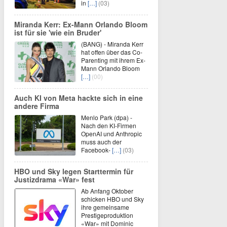
in
[…]
(03)
Miranda Kerr: Ex-Mann Orlando Bloom
ist für sie 'wie ein Bruder'
(BANG) - Miranda Kerr
hat offen über das Co-
Parenting mit ihrem Ex-
Mann Orlando Bloom
[…]
(00)
Auch KI von Meta hackte sich in eine
andere Firma
Menlo Park (dpa) -
Nach den KI-Firmen
OpenAI und Anthropic
muss auch der
Facebook-
[…]
(03)
HBO und Sky legen Starttermin für
Justizdrama «War» fest
Ab Anfang Oktober
schicken HBO und Sky
ihre gemeinsame
Prestigeproduktion
«War» mit Dominic