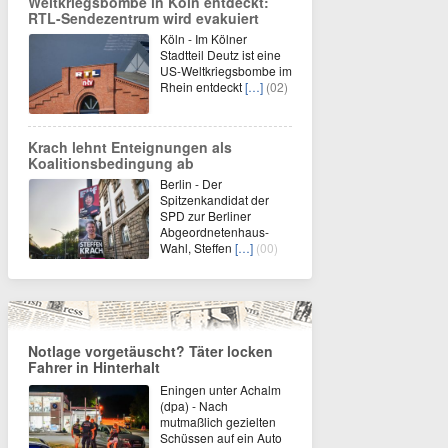
Weltkriegsbombe in Köln entdeckt:
RTL-Sendezentrum wird evakuiert
Köln - Im Kölner
Stadtteil Deutz ist eine
US-Weltkriegsbombe im
Rhein entdeckt
[…]
(02)
Krach lehnt Enteignungen als
Koalitionsbedingung ab
Berlin - Der
Spitzenkandidat der
SPD zur Berliner
Abgeordnetenhaus-
Wahl, Steffen
[…]
(00)
Notlage vorgetäuscht? Täter locken
Fahrer in Hinterhalt
Eningen unter Achalm
(dpa) - Nach
mutmaßlich gezielten
Schüssen auf ein Auto