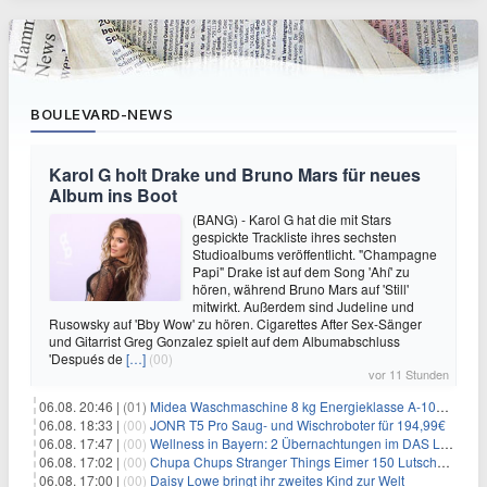
BOULEVARD-NEWS
Karol G holt Drake und Bruno Mars für neues
Album ins Boot
(BANG) - Karol G hat die mit Stars
gespickte Trackliste ihres sechsten
Studioalbums veröffentlicht. "Champagne
Papi" Drake ist auf dem Song 'Ahí' zu
hören, während Bruno Mars auf 'Still'
mitwirkt. Außerdem sind Judeline und
Rusowsky auf 'Bby Wow' zu hören. Cigarettes After Sex-Sänger
und Gitarrist Greg Gonzalez spielt auf dem Albumabschluss
'Después de
[…]
(00)
vor 11 Stunden
06.08. 20:46 |
(01)
Midea Waschmaschine 8 kg Energieklasse A-10% 1400 U/Min für 289,97€
06.08. 18:33 |
(00)
JONR T5 Pro Saug- und Wischroboter für 194,99€
06.08. 17:47 |
(00)
Wellness in Bayern: 2 Übernachtungen im DAS LUDWIG Sports Resort inkl. HP + Wellness ab 174€ p.P.
06.08. 17:02 |
(00)
Chupa Chups Stranger Things Eimer 150 Lutscher für 21,95€
06.08. 17:00 |
(00)
Daisy Lowe bringt ihr zweites Kind zur Welt