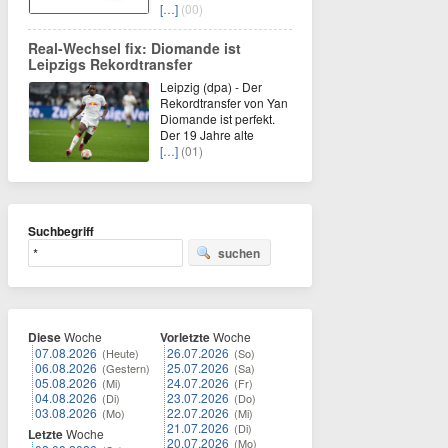
[…]
(00)
Real-Wechsel fix: Diomande ist
Leipzigs Rekordtransfer
Leipzig (dpa) - Der
Rekordtransfer von Yan
Diomande ist perfekt.
Der 19 Jahre alte
[…]
(01)
Suchbegriff
suchen
Diese
Woche
Vorletzte
Woche
07.08.2026
26.07.2026
(Heute)
(So)
06.08.2026
25.07.2026
(Gestern)
(Sa)
05.08.2026
24.07.2026
(Mi)
(Fr)
04.08.2026
23.07.2026
(Di)
(Do)
03.08.2026
22.07.2026
(Mo)
(Mi)
21.07.2026
(Di)
Letzte
Woche
20.07.2026
(Mo)