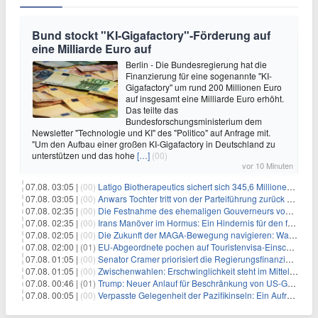
Bund stockt "KI-Gigafactory"-Förderung auf
eine Milliarde Euro auf
Berlin - Die Bundesregierung hat die
Finanzierung für eine sogenannte "KI-
Gigafactory" um rund 200 Millionen Euro
auf insgesamt eine Milliarde Euro erhöht.
Das teilte das
Bundesforschungsministerium dem
Newsletter "Technologie und KI" des "Politico" auf Anfrage mit.
"Um den Aufbau einer großen KI-Gigafactory in Deutschland zu
unterstützen und das hohe
[…]
(00)
vor 10 Minuten
07.08. 03:05 |
(00)
Latigo Biotherapeutics sichert sich 345,6 Millionen Dollar in einer erhöhten IPO und ebnet den Weg für nicht-opioide Schmerztherapie
07.08. 03:05 |
(00)
Anwars Tochter tritt von der Parteiführung zurück und hebt politische Turbulenzen hervor
07.08. 02:35 |
(00)
Die Festnahme des ehemaligen Gouverneurs von Mexiko hebt die anhaltenden Herausforderungen in der Governance und im Geschäftsumfeld hervor
07.08. 02:35 |
(00)
Irans Manöver im Hormus: Ein Hindernis für den freien Handel und das Investorenvertrauen
07.08. 02:05 |
(00)
Die Zukunft der MAGA-Bewegung navigieren: Was steht für Investoren auf dem Spiel?
07.08. 02:00 |
(01)
EU-Abgeordnete pochen auf Touristenvisa-Einschränkungen für Russen
07.08. 01:05 |
(00)
Senator Cramer priorisiert die Regierungsfinanzierung angesichts des bevorstehenden Ferienbeginns
07.08. 01:05 |
(00)
Zwischenwahlen: Erschwinglichkeit steht im Mittelpunkt, während die Demokraten auf die Mehrheit im Repräsentantenhaus zielen
07.08. 00:46 |
(01)
Trump: Neuer Anlauf für Beschränkung von US-Geburtsrecht
07.08. 00:05 |
(00)
Verpasste Gelegenheit der Pazifikinseln: Ein Aufruf zu einer stärkeren Haltung gegen Chinas militärische Provokationen