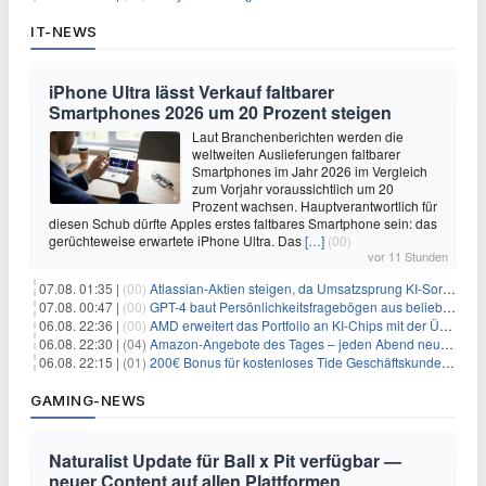
IT-NEWS
iPhone Ultra lässt Verkauf faltbarer
Smartphones 2026 um 20 Prozent steigen
Laut Branchenberichten werden die
weltweiten Auslieferungen faltbarer
Smartphones im Jahr 2026 im Vergleich
zum Vorjahr voraussichtlich um 20
Prozent wachsen. Hauptverantwortlich für
diesen Schub dürfte Apples erstes faltbares Smartphone sein: das
gerüchteweise erwartete iPhone Ultra. Das
[…]
(00)
vor 11 Stunden
07.08. 01:35 |
(00)
Atlassian-Aktien steigen, da Umsatzsprung KI-Sorgen dämpft
07.08. 00:47 |
(00)
GPT-4 baut Persönlichkeitsfragebögen aus beliebigen Texten und sagt Antworten voraus
06.08. 22:36 |
(00)
AMD erweitert das Portfolio an KI-Chips mit der Übernahme von Taalas
06.08. 22:30 |
(04)
Amazon-Angebote des Tages – jeden Abend neue Deals zum Stöbern
06.08. 22:15 |
(01)
200€ Bonus für kostenloses Tide Geschäftskundenkonto
GAMING-NEWS
Naturalist Update für Ball x Pit verfügbar —
neuer Content auf allen Plattformen