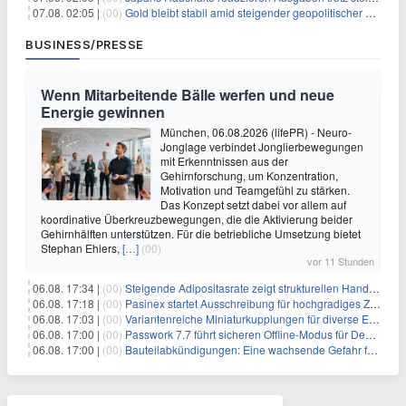
07.08. 02:05 |
(00)
Gold bleibt stabil amid steigender geopolitischer Spannungen im Persischen Golf
BUSINESS/PRESSE
Wenn Mitarbeitende Bälle werfen und neue
Energie gewinnen
München, 06.08.2026 (lifePR) - Neuro-
Jonglage verbindet Jonglierbewegungen
mit Erkenntnissen aus der
Gehirnforschung, um Konzentration,
Motivation und Teamgefühl zu stärken.
Das Konzept setzt dabei vor allem auf
koordinative Überkreuzbewegungen, die die Aktivierung beider
Gehirnhälften unterstützen. Für die betriebliche Umsetzung bietet
Stephan Ehlers,
[…]
(00)
vor 11 Stunden
06.08. 17:34 |
(00)
Steigende Adipositasrate zeigt strukturellen Handlungsbedarf bei der Ernährung schulpflichtiger Kinder
06.08. 17:18 |
(00)
Pasinex startet Ausschreibung für hochgradiges Zinksulfidkonzentrat mit Germanium- und Silbergehalten und stellt ein Betriebsupdate bereit
06.08. 17:03 |
(00)
Variantenreiche Miniaturkupplungen für diverse Einsatzbereiche
06.08. 17:00 |
(00)
Passwork 7.7 führt sicheren Offline-Modus für Desktop- und Mobile-Apps ein
06.08. 17:00 |
(00)
Bauteilabkündigungen: Eine wachsende Gefahr für industrielle Elektroniksysteme