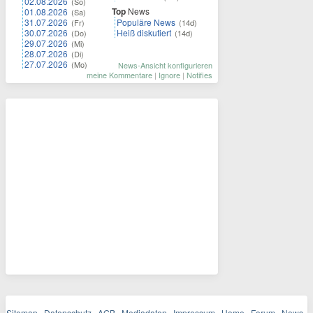
02.08.2026
(So)
Top
News
01.08.2026
(Sa)
31.07.2026
Populäre News
(Fr)
(14d)
30.07.2026
Heiß diskutiert
(Do)
(14d)
29.07.2026
(Mi)
28.07.2026
(Di)
27.07.2026
(Mo)
News-Ansicht konfigurieren
meine Kommentare
|
Ignore
|
Notifies
Sitemap
Datenschutz
AGB
Mediadaten
Impressum
Home
Forum
News