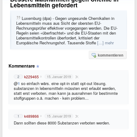
Lebensmitteln gefordert
Luxemburg (dpa) - Gegen ungesunde Chemikalien in
Lebensmitteln muss aus Sicht der obersten EU-
Rechnungsprüfer effektiver vorgegangen werden. Die EU-
Regeln seien «überfrachtet» und die EU-Staaten mit den
Lebensmittelkontrollen überfordert, kritisiert der
Europäische Rechnungshof. Tausende Stoffe
[…] mehr
kommentieren
Kommentare
k229465
2
15. Januar 2019
@
1
so einfach wärs. eine opt-in statt opt-out lösung.
substanzen in lebensmitteln müssten erst erlaubt werden,
statt erst verboten. man kann ja ausnahmen für bestimmte
stoffgruppen o.ä. machen - kein problem...
k489866
1
15. Januar 2019
Dann sollten diese 8000 Substanzen verboten werden.