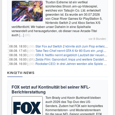
Truxton Extreme ist ein vertikal
scrollendes Shoot-‚em-up-Videospiel,
welches von Tatsujin Co. Ltd. entwickelt
geworden ist. Es wurde am 30.07.2026
von Clear River Games für PlayStation 5,
Nintendo Switch 2 und Xbox Series X/S
veröffentlicht. Wir haben unser Daheim in eine Spielhalle
verwandelt und herausgefunden, ob dieser neue Arcade-Titel
auch
[…]
(00)
vor 8 Stunden
08.08. 18:00 |
(00)
Star Fox auf Switch 2 könnte sich zum Flop entwickeln
08.08. 17:45 |
(00)
Take-Two-Chef nennt GTA 6 für 80 Euro ein „unglaubliches Schnäppchen“
08.08. 16:30 |
(00)
GTA 6: Netflix nennt angeblich Laufzeit der neuen Gameplay-Präsentation
08.08. 16:00 |
(01)
Zelda-Film: Ganondorf, Impa und weitere Darsteller sollen feststehen
08.08. 16:00 |
(00)
Rockstar-CEO: In drei Jahren werden alle Spiele gestreamt
KINO/TV-NEWS
FOX setzt auf Kontinuität bei seiner NFL-
Berichterstattung
Tom Brady und Kevin Burkhardt bleiben
auch 2026 das Top-Duo des US-
Senders. Zudem hat FOX sein komplettes
Kommentatoren- und Moderatorenteam
für die neue NFL-Saison vorgestellt. FOX