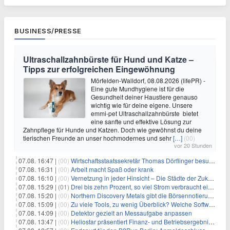
BUSINESS/PRESSE
Ultraschallzahnbürste für Hund und Katze –
Tipps zur erfolgreichen Eingewöhnung
Mörfelden-Walldorf, 08.08.2026 (lifePR) -
Eine gute Mundhygiene ist für die
Gesundheit deiner Haustiere genauso
wichtig wie für deine eigene. Unsere
emmi-pet Ultraschallzahnbürste bietet
eine sanfte und effektive Lösung zur
Zahnpflege für Hunde und Katzen. Doch wie gewöhnst du deine
tierischen Freunde an unser hochmodernes und sehr
[…]
(00)
vor 20 Stunden
07.08. 16:47 |
(00)
Wirtschaftsstaatssekretär Thomas Dörflinger besucht Handwerksbetrieb im Kammerbezirk Freiburg
07.08. 16:31 |
(00)
Arbeit macht Spaß oder krank
07.08. 16:10 |
(00)
Vernetzung in jeder Hinsicht – Die Städte der Zukunft sind grün-blau
07.08. 15:29 |
(01)
Drei bis zehn Prozent, so viel Strom verbraucht ein Aufzug im Gebäude
07.08. 15:20 |
(00)
Northern Discovery Metals gibt die Börsennotierung an der Frankfurter Wertpapierbörse bekannt
07.08. 15:09 |
(00)
Zu viele Tools, zu wenig Überblick? Welche Software IT-Dienstleister wirklich brauchen
07.08. 14:09 |
(00)
Detektor gezielt an Messaufgabe anpassen
07.08. 13:47 |
(00)
Heliostar präsentiert Finanz- und Betriebsergebnis für das zweite Quartal 2026 mit Goldproduktion und Barreserven in Rekordhöhe