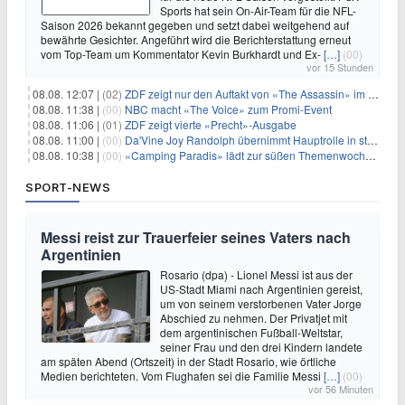
Sports hat sein On-Air-Team für die NFL-
Saison 2026 bekannt gegeben und setzt dabei weitgehend auf
bewährte Gesichter. Angeführt wird die Berichterstattung erneut
vom Top-Team um Kommentator Kevin Burkhardt und Ex-
[…]
(00)
vor 15 Stunden
08.08. 12:07 |
(02)
ZDF zeigt nur den Auftakt von «The Assassin» im Fernsehen
08.08. 11:38 |
(00)
NBC macht «The Voice» zum Promi-Event
08.08. 11:06 |
(01)
ZDF zeigt vierte «Precht»-Ausgabe
08.08. 11:00 |
(00)
Da'Vine Joy Randolph übernimmt Hauptrolle in starbesetzter schwarzer Komödie
08.08. 10:38 |
(00)
«Camping Paradis» lädt zur süßen Themenwoche ein
SPORT-NEWS
Messi reist zur Trauerfeier seines Vaters nach
Argentinien
Rosario (dpa) - Lionel Messi ist aus der
US-Stadt Miami nach Argentinien gereist,
um von seinem verstorbenen Vater Jorge
Abschied zu nehmen. Der Privatjet mit
dem argentinischen Fußball-Weltstar,
seiner Frau und den drei Kindern landete
am späten Abend (Ortszeit) in der Stadt Rosario, wie örtliche
Medien berichteten. Vom Flughafen sei die Familie Messi
[…]
(00)
vor 56 Minuten