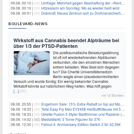
09.08. 00:10 |
(00)
Umfrage: Mehrheit gegen Abschaffung der «Rente mit 63»
09.08. 00:10 |
(00)
Hitzealarm am Sonntag: Wo es wieder heiß wird
09.08. 00:01 |
(00)
Dobrindt: Neues Zentrum soll zu Drohnensicherheit forschen
BOULEVARD-NEWS
Wirkstoff aus Cannabis beendet Alpträume bei
über 1/3 der PTSD-Patienten
Die posttraumatische Belastungsstörung
ist oft mit wiederkehrenden Alpträumen
verbunden, die den einzelnen Menschen
extrem belasten. Was lässt sich dagegen
tun? Die Charité Universitätsmedizin
Berlin wagte einen placebokontrollierten
Versuch und wurde fündig: Ein wenig bekannter Cannabis-
Wirkstoff könnte auf natürlichem Weg helfen. Was hilft gegen
[…]
(00)
vor 12 Stunden
08.08. 20:55 |
(00)
Engelhorn Sale: 15% Extra-Rabatt on top auf Mode- und Sport-Artikel
08.08. 19:33 |
(00)
Tefal Easy Fry Max EY2458 Heißluftfritteuse mit 5 Litern für 64,99€
08.08. 18:33 |
(00)
Gillette Fusion 5 Styler Barttrimmer und Rasierer (All in One) für 16€
08.08. 14:02 |
(02)
MediaMarkt: 3 Tonie-Figuren für 37€
08.08. 12:30 |
(00)
Fallout 4: Anniversary Edition Switch 2 für 42,39€