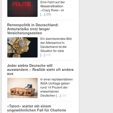
Eine Fahrt auf der
Wasserattraktion
«Crazy River» im
[…]
(09)
Rentenpolitik in Deutschland:
Armutsrisiko trotz langer
Versicherungszeiten
Ein alarmierendes Bild
der Altersarmut In
Deutschland ist die
Situation für viele
[…]
(00)
Jeder siebte Deutsche will
auswandern – Realität sieht oft anders
aus
In einer repräsentativen
INSA-Umfrage geben
rund 14 Prozent der
erwachsenen
Deutschen
[…]
(00)
«Tatort» startet mit einem
ungewöhnlichen Fall für Charlotte