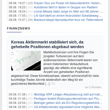
08.08. 19:27 |
(02)
Frauen-Tour vor Finale mit Sekundenkrimi: Vollering in Gelb
08.08. 18:25 |
(00)
Autofahrer fährt in Italien in Gruppe von Radlern
08.08. 18:24 |
(00)
Lionel Messis Vater Jorge im Alter von 68 Jahren gestorben
08.08. 17:05 |
(00)
LIV Golf steht an einem finanziellen Scheideweg auf der Suche nach neuen Investitionen
08.08. 15:37 |
(06)
Blackout stoppt Apnoetaucher kurz vor Tiefenrekord
FINANZNEWS
Koreas Aktienmarkt stabilisiert sich, da
gehebelte Positionen abgebaut werden
Marktturbulenzen und ihre Folgen Die
jüngsten Turbulenzen auf dem
südkoreanischen Aktienmarkt waren von
einem historischen Verkaufsdruck
geprägt, der effektiv eine signifikante
Anzahl von gehebelten Positionen
abgebaut hat. Diese Korrekturphase, obwohl schmerzhaft für viele
kurzfristige Trader, könnte letztendlich den Weg für ein
gesünderes Marktumfeld
[…]
(00)
vor 2 Stunden
09.08. 01:38 |
(00)
Wichtige XRP Ledger Aktualisierung zielt auf institutionelle Akzeptanz ab
09.08. 01:35 |
(00)
Pentagon fordert Rüstungsunternehmen auf, Produktion angesichts eskalierender globaler Spannungen zu steigern
08.08. 22:54 |
(00)
Betrüger geben sich als EU-Regulierungsbehörden aus, um Krypto-Nutzer nach MiCA-Deadline ins Visier zu nehmen
08.08. 22:35 |
(00)
US-Inflationsindex signalisiert eine mögliche Abschwächung der Inflationsdruck