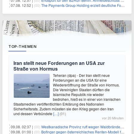
07.08. 12:57 |
(00)
Endspurt für den B2Run Berlin: Anmeldeschluss am 26. August
07.08. 12:52 |
(00)
The Payments Group Holding erzielt deutliche Fortschritte bei ihren AI-Projekten
TOP-THEMEN
Iran stellt neue Forderungen an USA zur
Straße von Hormus
Teheran (dpa) - Der Iran stellt neue
Forderungen an die USA für eine
Wiedereröffnung der Straße von Hormus.
Die Vereinigten Staaten dürften die
Islamische Republik nie wieder
bedrohen, hieß es in einer von iranischen
Staatsmedien veröffentlichten Erklärung des Nationalen
Sicherheitsrats. Zudem müssten sie den Krieg gegen den Iran
und dessen Verbündete
[…]
(01)
vor 20 Minuten
09.08. 02:37 |
(00)
Westkanadische Provinz ruft wegen Waldbränden Notstand aus
09.08. 01:00 |
(00)
Bofinger gegen österreichisches Renten-Modell für Schwerarbeiter