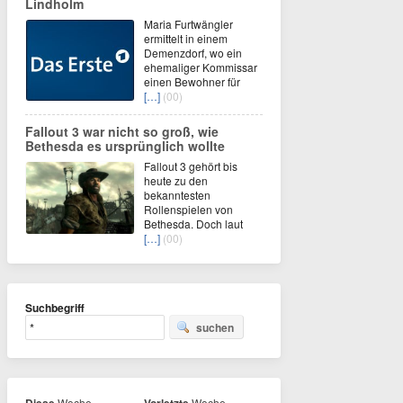
Lindholm
Maria Furtwängler
ermittelt in einem
Demenzdorf, wo ein
ehemaliger Kommissar
einen Bewohner für
[…]
(00)
Fallout 3 war nicht so groß, wie
Bethesda es ursprünglich wollte
Fallout 3 gehört bis
heute zu den
bekanntesten
Rollenspielen von
Bethesda. Doch laut
[…]
(00)
Suchbegriff
suchen
Woche
Woche