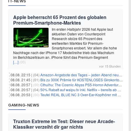
IT-NEWS
Apple beherrscht 65 Prozent des globalen
Premium-Smartphone-Marktes
Im ersten Halbjahr 2026 hat Apple laut
aktuellen Daten von Counterpoint
Research stolze 65 Prozent des
weltweiten Marktes für Premium-
Smartphones erobert. Vor allem die hohe
Nachfrage nach der iPhone 17 Modellreihe trieb das Wachstum
im Berichtszeitraum an. iPhone führt das Premium-Segment
[…]
(00)
vor 15 Stunden
08.08. 22:15 |
(04)
Amazon-Angebote des Tages – jeden Abend neue Deals zum Stöbern
08.08. 21:45 |
(01)
Bis zu 300€ Prämie für KOSTENLOSES Girokonto bei der Santander – 50€ schon nach 1 Woche!
08.08. 20:57 |
(00)
Cthulhu: The Cosmic Abyss PS5-Horror-Adventure für 27,99€
08.08. 20:57 |
(04)
50% Rabatt auf waipu.tv inkl. Netflix – bereits ab 9€/Monat (statt 17,99€)
08.08. 20:53 |
(00)
Teufel REAL BLUE NC 3 Over-Ear-Kopfhörer mit ANC für 149,99€
GAMING-NEWS
Truxton Extreme im Test: Dieser neue Arcade-
Klassiker verzeiht dir gar nichts