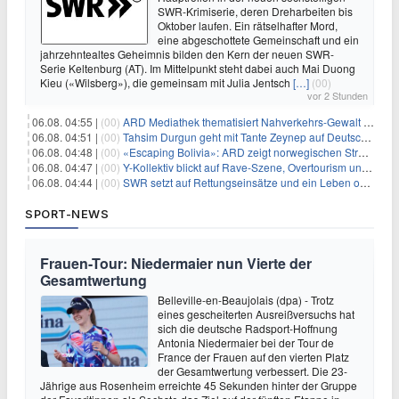
SWR-Krimiserie, deren Dreharbeiten bis
Oktober laufen. Ein rätselhafter Mord,
eine abgeschottete Gemeinschaft und ein
jahrzehntealtes Geheimnis bilden den Kern der neuen SWR-
Serie Keltenburg (AT). Im Mittelpunkt steht dabei auch Mai Duong
Kieu («Wilsberg»), die gemeinsam mit Julia Jentsch
[…]
(00)
vor 2 Stunden
06.08. 04:55 |
(00)
ARD Mediathek thematisiert Nahverkehrs-Gewalt und Soldatinnen
06.08. 04:51 |
(00)
Tahsim Durgun geht mit Tante Zeynep auf Deutschlandreise
06.08. 04:48 |
(00)
«Escaping Bolivia»: ARD zeigt norwegischen Streaminghit
06.08. 04:47 |
(00)
Y-Kollektiv blickt auf Rave-Szene, Overtourism und Pokémon-Kult
06.08. 04:44 |
(00)
SWR setzt auf Rettungseinsätze und ein Leben ohne Smartphone
SPORT-NEWS
Frauen-Tour: Niedermaier nun Vierte der
Gesamtwertung
Belleville-en-Beaujolais (dpa) - Trotz
eines gescheiterten Ausreißversuchs hat
sich die deutsche Radsport-Hoffnung
Antonia Niedermaier bei der Tour de
France der Frauen auf den vierten Platz
der Gesamtwertung verbessert. Die 23-
Jährige aus Rosenheim erreichte 45 Sekunden hinter der Gruppe