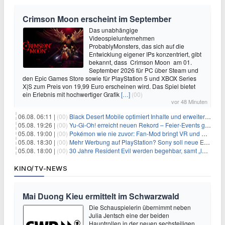
Crimson Moon erscheint im September
Das unabhängige
Videospielunternehmen
ProbablyMonsters, das sich auf die
Entwicklung eigener IPs konzentriert, gibt
bekannt, dass Crimson Moon am 01.
September 2026 für PC über Steam und
den Epic Games Store sowie für PlayStation 5 und XBOX Series
X|S zum Preis von 19,99 Euro erscheinen wird. Das Spiel bietet
ein Erlebnis mit hochwertiger Grafik
[…]
(00)
vor 48 Minuten
06.08. 06:11 |
(00)
Black Desert Mobile optimiert Inhalte und erweitert Treasure Access
05.08. 19:26 |
(00)
Yu‑Gi‑Oh! erreicht neuen Rekord – Feier‑Events gestartet
05.08. 19:00 |
(00)
Pokémon wie nie zuvor: Fan-Mod bringt VR und Ego-Perspektive nach Kanto
05.08. 18:30 |
(00)
Mehr Werbung auf PlayStation? Sony soll neue Einnahmequellen prüfen
05.08. 18:00 |
(00)
30 Jahre Resident Evil werden begehbar, samt „lebensgroßem Leon“
KINO/TV-NEWS
Mai Duong Kieu ermittelt im Schwarzwald
Die Schauspielerin übernimmt neben
Julia Jentsch eine der beiden
Hauptrollen in der neuen sechsteiligen