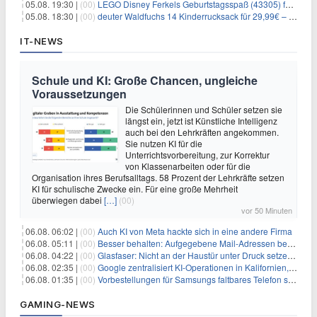
05.08. 19:30 |
(00)
LEGO Disney Ferkels Geburtstagsspaß (43305) für 29,10€
05.08. 18:30 |
(00)
deuter Waldfuchs 14 Kinderrucksack für 29,99€ – Amber-maple
IT-NEWS
Schule und KI: Große Chancen, ungleiche
Voraussetzungen
Die Schülerinnen und Schüler setzen sie
längst ein, jetzt ist Künstliche Intelligenz
auch bei den Lehrkräften angekommen.
Sie nutzen KI für die
Unterrichtsvorbereitung, zur Korrektur
von Klassenarbeiten oder für die
Organisation ihres Berufsalltags. 58 Prozent der Lehrkräfte setzen
KI für schulische Zwecke ein. Für eine große Mehrheit
überwiegen dabei
[…]
(00)
vor 50 Minuten
06.08. 06:02 |
(00)
Auch KI von Meta hackte sich in eine andere Firma
06.08. 05:11 |
(00)
Besser behalten: Aufgegebene Mail-Adressen bergen Gefahren
06.08. 04:22 |
(00)
Glasfaser: Nicht an der Haustür unter Druck setzen lassen
06.08. 02:35 |
(00)
Google zentralisiert KI-Operationen in Kalifornien, um Rivale Anthropic und OpenAI zu überholen
06.08. 01:35 |
(00)
Vorbestellungen für Samsungs faltbares Telefon steigen um 30 % in einem wettbewerbsintensiven Markt
GAMING-NEWS