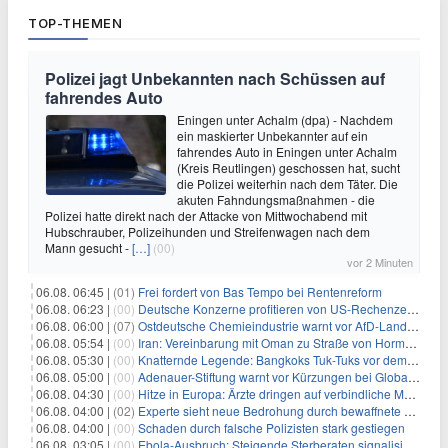
TOP-THEMEN
Polizei jagt Unbekannten nach Schüssen auf
fahrendes Auto
Eningen unter Achalm (dpa) - Nachdem
ein maskierter Unbekannter auf ein
fahrendes Auto in Eningen unter Achalm
(Kreis Reutlingen) geschossen hat, sucht
die Polizei weiterhin nach dem Täter. Die
akuten Fahndungsmaßnahmen - die
Polizei hatte direkt nach der Attacke von Mittwochabend mit
Hubschrauber, Polizeihunden und Streifenwagen nach dem
Mann gesucht -
[…]
(00)
vor 2 Minuten
06.08. 06:45 |
(01)
Frei fordert von Bas Tempo bei Rentenreform
06.08. 06:23 |
(00)
Deutsche Konzerne profitieren von US-Rechenzentrums-Boom
06.08. 06:00 |
(07)
Ostdeutsche Chemieindustrie warnt vor AfD-Landesregierung
06.08. 05:54 |
(00)
Iran: Vereinbarung mit Oman zu Straße von Hormus fast fertig
06.08. 05:30 |
(00)
Knatternde Legende: Bangkoks Tuk-Tuks vor dem Aus?
06.08. 05:00 |
(00)
Adenauer-Stiftung warnt vor Kürzungen bei Globaler Gesundheit
06.08. 04:30 |
(00)
Hitze in Europa: Ärzte dringen auf verbindliche Maßnahmen
06.08. 04:00 |
(02)
Experte sieht neue Bedrohung durch bewaffnete Drohnen
06.08. 04:00 |
(00)
Schaden durch falsche Polizisten stark gestiegen
06.08. 03:05 |
(00)
Ebola-Ausbruch: Steigende Sterberaten signalisieren dringenden Bedarf an verbesserter Gesundheitsinfrastruktur