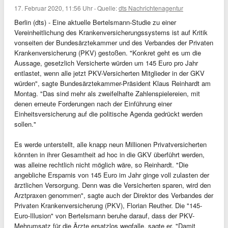
17. Februar 2020, 11:56 Uhr
·
Quelle:
dts Nachrichtenagentur
Berlin (dts) - Eine aktuelle Bertelsmann-Studie zu einer
Vereinheitlichung des Krankenversicherungssystems ist auf Kritik
vonseiten der Bundesärztekammer und des Verbandes der Privaten
Krankenversicherung (PKV) gestoßen. "Konkret geht es um die
Aussage, gesetzlich Versicherte würden um 145 Euro pro Jahr
entlastet, wenn alle jetzt PKV-Versicherten Mitglieder in der GKV
würden", sagte Bundesärztekammer-Präsident Klaus Reinhardt am
Montag. "Das sind mehr als zweifelhafte Zahlenspielereien, mit
denen erneute Forderungen nach der Einführung einer
Einheitsversicherung auf die politische Agenda gedrückt werden
sollen."
Es werde unterstellt, alle knapp neun Millionen Privatversicherten
könnten in ihrer Gesamtheit ad hoc in die GKV überführt werden,
was alleine rechtlich nicht möglich wäre, so Reinhardt. "Die
angebliche Ersparnis von 145 Euro im Jahr ginge voll zulasten der
ärztlichen Versorgung. Denn was die Versicherten sparen, wird den
Arztpraxen genommen", sagte auch der Direktor des Verbandes der
Privaten Krankenversicherung (PKV), Florian Reuther. Die "145-
Euro-Illusion" von Bertelsmann beruhe darauf, dass der PKV-
Mehrumsatz für die Ärzte ersatzlos wegfalle, sagte er. "Damit