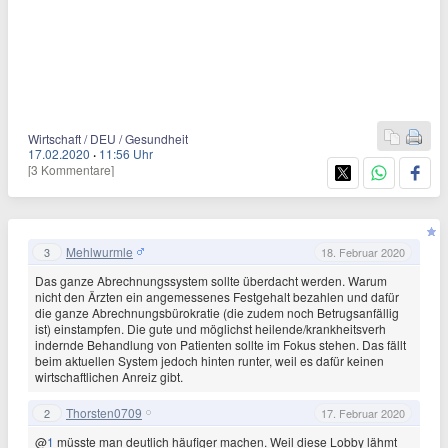
Wirtschaft / DEU / Gesundheit
17.02.2020
·
11:56 Uhr
[3 Kommentare]
Mehlwurmle
3
18. Februar 2020
Das ganze Abrechnungssystem sollte überdacht werden. Warum
nicht den Ärzten ein angemessenes Festgehalt bezahlen und dafür
die ganze Abrechnungsbürokratie (die zudem noch Betrugsanfällig
ist) einstampfen. Die gute und möglichst heilende/krankheitsverh
indernde Behandlung von Patienten sollte im Fokus stehen. Das fällt
beim aktuellen System jedoch hinten runter, weil es dafür keinen
wirtschaftlichen Anreiz gibt.
Thorsten0709
2
17. Februar 2020
@
1
müsste man deutlich häufiger machen. Weil diese Lobby lähmt