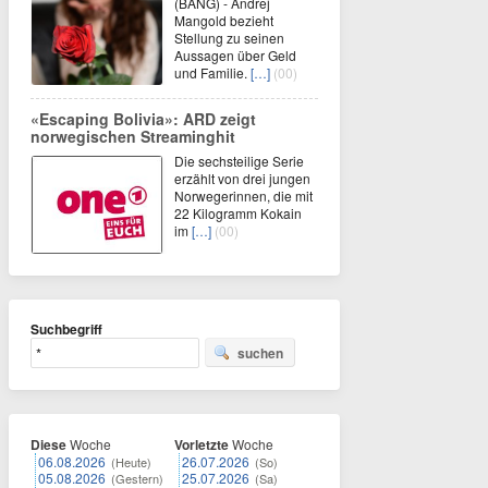
(BANG) - Andrej
Mangold bezieht
Stellung zu seinen
Aussagen über Geld
und Familie.
[…]
(00)
«Escaping Bolivia»: ARD zeigt
norwegischen Streaminghit
Die sechsteilige Serie
erzählt von drei jungen
Norwegerinnen, die mit
22 Kilogramm Kokain
im
[…]
(00)
Suchbegriff
suchen
Diese
Woche
Vorletzte
Woche
06.08.2026
26.07.2026
(Heute)
(So)
05.08.2026
25.07.2026
(Gestern)
(Sa)