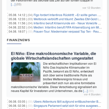
der Favoritinnen als Sechste das Ziel auf der fünften Etappe in
[…]
(03)
vor 12 Stunden
05.08. 14:12 |
(04)
Figo fordert Infantinos Rücktritt: «Er sollte gehen. Jetzt»
05.08. 12:33 |
(03)
Wellbrock verblüfft und träumt: Zweites EM-Gold in Paris
05.08. 11:56 |
(04)
Infantino beruft Krisenrunde ein - Neue Vorwürfe gegen FIFA
04.08. 22:52 |
(04)
Medien: Infantino beruft FIFA-Krisensitzung am Mittwoch ein
04.08. 18:07 |
(00)
Frauen-Tour: Niedermaier verpasst Top Ten - Reusser siegt
FINANZNEWS
El Niño: Eine makroökonomische Variable, die
globale Wirtschaftslandschaften umgestaltet
Die wirtschaftlichen Implikationen von El
Niño Das tropische Klimamuster im
Pazifik, bekannt als El Niño, entwickelt
sich über seine traditionelle Rolle als
bloßes Wetterereignis hinaus und
präsentiert sich nun als eine formidable
makroökonomische Variable. Diese Verschiebung signalisiert ein
neues Kapitel für Investoren und Unternehmen, da die
[…]
(00)
vor 4 Stunden
06.08. 03:05 |
(00)
Ubers Aktienkurs fällt aufgrund enttäuschender Buchungsprognose
06.08. 02:36 |
(00)
Singapurs Parlament setzt sich für eine ausgewogene wirtschaftliche Zukunft ein