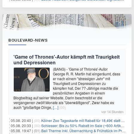
BOULEVARD-NEWS
'Game of Thrones'-Autor kämpft mit Traurigkeit
und Depressionen
(BANG) - 'Game of Thrones'-Autor
George R. R. Martin hat eingeräumt, dass
er nach einem "stressigen Jahr" mit
Traurigkeit und Depressionen zu
kämpfen hat. Der 77-Jährige machte die
persönlichen Angaben in einem
Blogbeitrag auf seiner Website. Darin beschreibt er die
vergangenen zwölf Monate als "überwältigend". Zwar habe es
auch "großartige Dinge,
[…]
(00)
vor 14 Stunden
05.08. 20:40 |
(00)
Kölner Zoo Tageskarte mit Rabatt für 18,49€ statt 29,50€ – einlösbar bis Dezember
05.08. 20:33 |
(00)
Schiesser: Bis zu 50% Rabatt im Sale (~600 Artikel zur Auswahl)
05.08. 19:47 |
(01)
Bali Therme inkl. Übernachtung & Frühstück im Premium Hotel (Bad Oeynhausen) ab 89€ p.P.