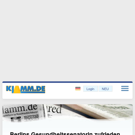
Login
NEU
Berlins Gesundheitssenatorin zufrieden