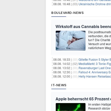
08.08. 16:48 |
(03)
Ukrainische Drohne drin
BOULEVARD-NEWS
Wirkstoff aus Cannabis beend
Die posttraumati
verbunden, die 
tun? Die Charité
Versuch und wurd
natürlichem Weg 
08.08. 18:33 |
(00)
Gillette Fusion 5 Styler
08.08. 14:02 |
(02)
MediaMarkt: 3 Tonie-Fig
08.08. 13:02 |
(00)
Ravensburger Last One 
08.08. 12:30 |
(00)
Fallout 4: Anniversary E
08.08. 12:00 |
(00)
Helly Hansen Reisetasc
IT-NEWS
Apple beherrscht 65 Prozent
Im ersten Halbja
Research stolze