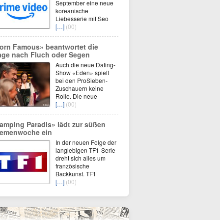
September eine neue
koreanische
Liebesserie mit Seo
[…]
(00)
orn Famous» beantwortet die
age nach Fluch oder Segen
Auch die neue Dating-
Show «Eden» spielt
bei den ProSieben-
Zuschauern keine
Rolle. Die neue
[…]
(00)
amping Paradis» lädt zur süßen
emenwoche ein
In der neuen Folge der
langlebigen TF1-Serie
dreht sich alles um
französische
Backkunst. TF1
[…]
(00)