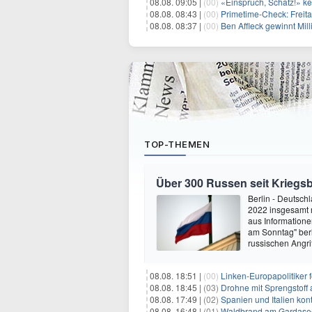
08.08. 09:05 |
(00)
«Einspruch, Schatz!» keh
08.08. 08:43 |
(00)
Primetime-Check: Freita
08.08. 08:37 |
(00)
Ben Affleck gewinnt Mi
TOP-THEMEN
Über 300 Russen seit Krieg
Berlin - Deutsch
2022 insgesamt 
aus Informatione
am Sonntag" ber
russischen Angri
08.08. 18:51 |
(00)
Linken-Europapolitiker 
08.08. 18:45 |
(03)
Drohne mit Sprengstoff
08.08. 17:49 |
(02)
Spanien und Italien kont
08.08. 16:48 |
(01)
Waldbrand am Gardasee