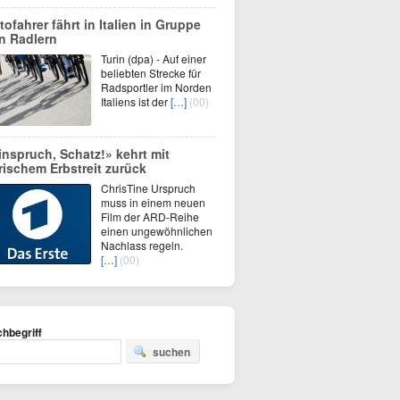
tofahrer fährt in Italien in Gruppe
n Radlern
Turin (dpa) - Auf einer
beliebten Strecke für
Radsportler im Norden
Italiens ist der
[…]
(00)
inspruch, Schatz!» kehrt mit
erischem Erbstreit zurück
ChrisTine Urspruch
muss in einem neuen
Film der ARD-Reihe
einen ungewöhnlichen
Nachlass regeln.
[…]
(00)
hbegriff
suchen