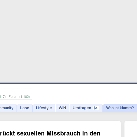
417
) · Forum (
1.102
)
munity
Lose
Lifestyle
WIN
Umfragen
Was ist klamm?
$$
 rückt sexuellen Missbrauch in den