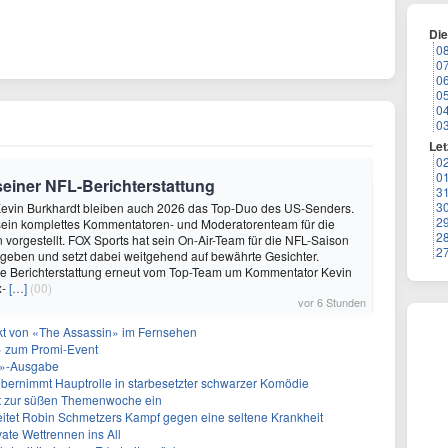
Di
0
0
0
0
0
0
Let
0
0
 seiner NFL-Berichterstattung
3
3
evin Burkhardt bleiben auch 2026 das Top-Duo des US-Senders.
2
ein komplettes Kommentatoren- und Moderatorenteam für die
2
vorgestellt. FOX Sports hat sein On-Air-Team für die NFL-Saison
2
geben und setzt dabei weitgehend auf bewährte Gesichter.
die Berichterstattung erneut vom Top-Team um Kommentator Kevin
x-
[…]
(00)
vor 6 Stunden
akt von «The Assassin» im Fernsehen
 zum Promi-Event
ht»-Ausgabe
bernimmt Hauptrolle in starbesetzter schwarzer Komödie
t zur süßen Themenwoche ein
itet Robin Schmetzers Kampf gegen eine seltene Krankheit
ate Wettrennen ins All