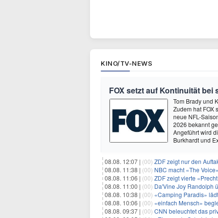
KINO/TV-NEWS
FOX setzt auf Kontinuität bei
Tom Brady und K
Zudem hat FOX s
neue NFL-Saison 
2026 bekannt ge
Angeführt wird 
Burkhardt und E
08.08. 12:07 |
(00)
ZDF zeigt nur den Auft
08.08. 11:38 |
(00)
NBC macht «The Voice»
08.08. 11:06 |
(00)
ZDF zeigt vierte «Prec
08.08. 11:00 |
(00)
Da'Vine Joy Randolph ü
08.08. 10:38 |
(00)
«Camping Paradis» läd
08.08. 10:06 |
(00)
«einfach Mensch» begle
08.08. 09:37 |
(00)
CNN beleuchtet das priv