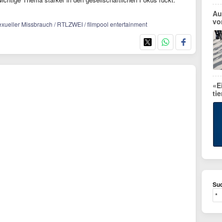
Au
vo
exueller Missbrauch / RTLZWEI / filmpool entertainment
«E
ti
Suc