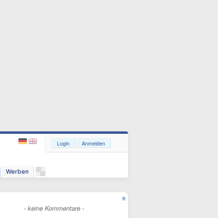
Login
Anmelden
Werben
- keine Kommentare -