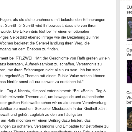
EU
st
en Fugen, als sie sich zunehmend mit belastenden Erinnerungen
. Schritt für Schritt wird ihr bewusst, dass sie von ihrem
wurde. Die Erkenntnis löst bei ihr einen emotionalen
riges Selbstbild ebenso infrage wie die Beziehung zu ihrer
Wochen begleitet die Serien-Handlung ihren Weg, die
mgang mit dem Erlebten zu finden.
Op
Vo
ment bei RTLZWEI: "Mit der Geschichte von Raffi greifen wir ein
zu beitragen, Aufmerksamkeit zu schaffen, Verständnis zu
n, mit ihren Erfahrungen nicht allein zu sein. Ich bin stolz
acht» regelmäßig Themen mit einem Public Value setzen können
ss hierfür sonst oft nur schwer zu erreichen ist."
in - Tag & Nacht», filmpool entertainment: "Bei «Berlin - Tag &
Ca
aftlich relevante Themen auf, um bewegende und authentische
Wo
be
erer großen Reichweite sehen wir es als unsere Verantwortung,
ichtbar zu machen. Sexueller Missbrauch in der Kindheit zählt
walt und gehört zugleich zu den am häufigsten
um Raffi möchten wir einen Beitrag dazu leisten, das
rungen zu schärfen, Verständnis und Empathie für Betroffene zu
wichtige Thema stärker in den gesellschaftlichen Fokus rückt."