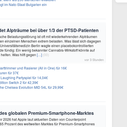
gt im Nato-Staat Bulgarien ein
et Alpträume bei über 1/3 der PTSD-Patienten
sche Belastungsstörung ist oft mit wiederkehrenden Alpträumen
den einzelnen Menschen extrem belasten. Was lässt sich dagegen
 Universitätsmedizin Berlin wagte einen placebokontrollierten
e fündig: Ein wenig bekannter Cannabis-Wirkstoff könnte auf
helfen. Was hilft gegen
[…]
(00)
vor 3 Stunden
 Barttrimmer und Rasierer (All in One) für 16€
uren für 37€
Laughing Partyspiel für 14,04€
dition Switch 2 für 42,39€
he Chelsea Evolution MID 54L für 29,99€
 des globalen Premium-Smartphone-Marktes
hr 2026 hat Apple laut aktuellen Daten von Counterpoint
 65 Prozent des weltweiten Marktes für Premium-Smartphones