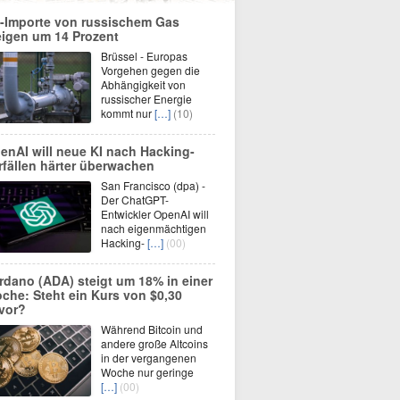
-Importe von russischem Gas
eigen um 14 Prozent
Brüssel - Europas
Vorgehen gegen die
Abhängigkeit von
russischer Energie
kommt nur
[…]
(10)
enAI will neue KI nach Hacking-
rfällen härter überwachen
San Francisco (dpa) -
Der ChatGPT-
Entwickler OpenAI will
nach eigenmächtigen
Hacking-
[…]
(00)
rdano (ADA) steigt um 18% in einer
che: Steht ein Kurs von $0,30
vor?
Während Bitcoin und
andere große Altcoins
in der vergangenen
Woche nur geringe
[…]
(00)