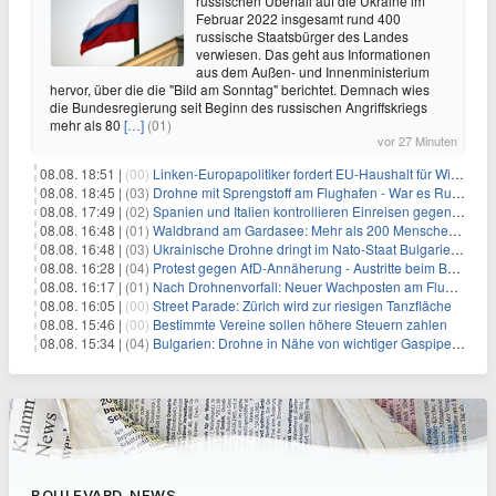
russischen Überfall auf die Ukraine im
Februar 2022 insgesamt rund 400
russische Staatsbürger des Landes
verwiesen. Das geht aus Informationen
aus dem Außen- und Innenministerium
hervor, über die die "Bild am Sonntag" berichtet. Demnach wies
die Bundesregierung seit Beginn des russischen Angriffskriegs
mehr als 80
[…]
(01)
vor 27 Minuten
08.08. 18:51 |
(00)
Linken-Europapolitiker fordert EU-Haushalt für Wirtschaftsumbau
08.08. 18:45 |
(03)
Drohne mit Sprengstoff am Flughafen - War es Russland?
08.08. 17:49 |
(02)
Spanien und Italien kontrollieren Einreisen gegenseitig
08.08. 16:48 |
(01)
Waldbrand am Gardasee: Mehr als 200 Menschen evakuiert
08.08. 16:48 |
(03)
Ukrainische Drohne dringt im Nato-Staat Bulgarien ein
08.08. 16:28 |
(04)
Protest gegen AfD-Annäherung - Austritte beim BSW Sachsen-Anhalt
08.08. 16:17 |
(01)
Nach Drohnenvorfall: Neuer Wachposten am Flughafen
08.08. 16:05 |
(00)
Street Parade: Zürich wird zur riesigen Tanzfläche
08.08. 15:46 |
(00)
Bestimmte Vereine sollen höhere Steuern zahlen
08.08. 15:34 |
(04)
Bulgarien: Drohne in Nähe von wichtiger Gaspipeline explodiert
BOULEVARD-NEWS