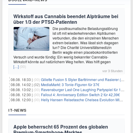
Wirkstoff aus Cannabis beendet Alpträume bei
über 1/3 der PTSD-Patienten
Die posttraumatische Belastungsstörung
ist oft mit wiederkehrenden Alpträumen
verbunden, die den einzelnen Menschen
extrem belasten. Was lässt sich dagegen
tun? Die Charité Universitätsmedizin
Berlin wagte einen placebokontrollierten
Versuch und wurde fündig: Ein wenig bekannter Cannabis-
Wirkstoff könnte auf natürlichem Weg helfen. Was hilft gegen
[…]
(00)
vor 3 Stunden
08.08. 18:33 |
(00)
Gillette Fusion 5 Styler Barttrimmer und Rasierer (All in One) für 16€
08.08. 14:02 |
(02)
MediaMarkt: 3 Tonie-Figuren für 37€
08.08. 13:02 |
(00)
Ravensburger Last One Laughing Partyspiel für 14,04€
08.08. 12:30 |
(00)
Fallout 4: Anniversary Edition Switch 2 für 42,39€
08.08. 12:00 |
(00)
Helly Hansen Reisetasche Chelsea Evolution MID 54L für 29,99€
IT-NEWS
Apple beherrscht 65 Prozent des globalen
Premium-Smartphone-Marktes