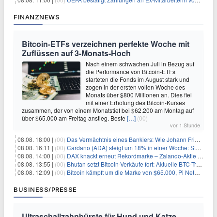
FINANZNEWS
Bitcoin-ETFs verzeichnen perfekte Woche mit
Zuflüssen auf 3-Monats-Hoch
Nach einem schwachen Juli in Bezug auf
die Performance von Bitcoin-ETFs
starteten die Fonds im August stark und
zogen in der ersten vollen Woche des
Monats über $800 Millionen an. Dies fiel
mit einer Erholung des Bitcoin-Kurses
zusammen, der von einem Monatstief bei $62.200 am Montag auf
über $65.000 am Freitag anstieg. Beste
[…]
(00)
vor 1 Stunde
08.08. 18:00 |
(00)
Das Vermächtnis eines Bankiers: Wie Johann Friedrich Städel sein Imperium unsterblich machte
08.08. 16:11 |
(00)
Cardano (ADA) steigt um 18% in einer Woche: Steht ein Kurs von $0,30 bevor?
08.08. 14:00 |
(00)
DAX knackt erneut Rekordmarke – Zalando-Aktie crasht nach Quartalszahlen
08.08. 13:55 |
(00)
Bhutan setzt Bitcoin-Verkäufe fort: Aktuelle BTC-Transaktionen
08.08. 12:09 |
(00)
Bitcoin kämpft um die Marke von $65.000, Pi Network gewinnt an Unterstützung
BUSINESS/PRESSE
Ultraschallzahnbürste für Hund und Katze –