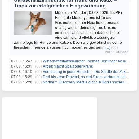
Tipps zur erfolgreichen Eingewöhnung
Mörfelden-Walldorf, 08.08.2026 (lifePR) -
Eine gute Mundhygiene ist für die
Gesundheit deiner Haustiere genauso
wichtig wie für deine eigene. Unsere
emmi-pet Ultraschallzahnbürste bietet
eine sanfte und effektive Lösung zur
Zahnpflege für Hunde und Katzen. Doch wie gewöhnst du deine
tierischen Freunde an unser hochmodernes und sehr
[…]
(00)
vor 11 Stunden
07.08. 16:47 |
(00)
Wirtschaftsstaatssekretär Thomas Dörflinger besucht Handwerksbetrieb im Kammerbezirk Freiburg
07.08. 16:31 |
(00)
Arbeit macht Spaß oder krank
07.08. 16:10 |
(00)
Vernetzung in jeder Hinsicht – Die Städte der Zukunft sind grün-blau
07.08. 15:29 |
(00)
Drei bis zehn Prozent, so viel Strom verbraucht ein Aufzug im Gebäude
07.08. 15:20 |
(00)
Northern Discovery Metals gibt die Börsennotierung an der Frankfurter Wertpapierbörse bekannt