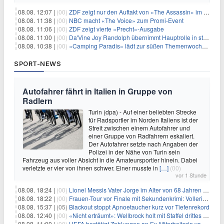
08.08. 12:07 |
(00)
ZDF zeigt nur den Auftakt von «The Assassin» im Fernsehen
08.08. 11:38 |
(00)
NBC macht «The Voice» zum Promi-Event
08.08. 11:06 |
(00)
ZDF zeigt vierte «Precht»-Ausgabe
08.08. 11:00 |
(00)
Da'Vine Joy Randolph übernimmt Hauptrolle in starbesetzter schwarzer Komödie
08.08. 10:38 |
(00)
«Camping Paradis» lädt zur süßen Themenwoche ein
SPORT-NEWS
Autofahrer fährt in Italien in Gruppe von
Radlern
Turin (dpa) - Auf einer beliebten Strecke
für Radsportler im Norden Italiens ist der
Streit zwischen einem Autofahrer und
einer Gruppe von Radfahrern eskaliert.
Der Autofahrer setzte nach Angaben der
Polizei in der Nähe von Turin sein
Fahrzeug aus voller Absicht in die Amateursportler hinein. Dabei
verletzte er vier von ihnen schwer. Einer musste in
[…]
(00)
vor 1 Stunde
08.08. 18:24 |
(00)
Lionel Messis Vater Jorge im Alter von 68 Jahren gestorben
08.08. 18:22 |
(00)
Frauen-Tour vor Finale mit Sekundenkrimi: Vollering in Gelb
08.08. 15:37 |
(05)
Blackout stoppt Apnoetaucher kurz vor Tiefenrekord
08.08. 12:40 |
(00)
«Nicht erträumt»: Wellbrock holt mit Staffel drittes EM-Gold
08.08. 11:00 |
(00)
UEFA bestätigt Zahlungen an Ex-Mitarbeiterin von Infantino