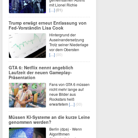
mit Lionel Richie
[…]
(01)
Trump erwägt erneut Entlassung von
Fed-Vorständin Lisa Cook
Hintergrund der
Auseinandersetzung
Trotz seiner Niederlage
vor dem Obersten
[…]
(00)
GTA 6: Netflix nennt angeblich
Laufzeit der neuen Gameplay-
Präsentation
Fans von GTA 6 müssen
nicht mehr lange auf
neue Bilder aus
Rockstars heiß
erwartetem
[…]
(00)
Müssen KI-Systeme an die kurze Leine
genommen werden?
Berlin (dpa) - Wenn
Algorithmen