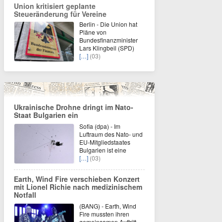
Union kritisiert geplante
Steueränderung für Vereine
Berlin - Die Union hat
Pläne von
Bundesfinanzminister
Lars Klingbeil (SPD)
[…]
(03)
Ukrainische Drohne dringt im Nato-
Staat Bulgarien ein
Sofia (dpa) - Im
Luftraum des Nato- und
EU-Mitgliedstaates
Bulgarien ist eine
[…]
(03)
Earth, Wind Fire verschieben Konzert
mit Lionel Richie nach medizinischem
Notfall
(BANG) - Earth, Wind
Fire mussten ihren
gemeinsamen Auftritt