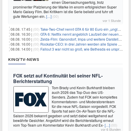
einen Überraschungserfolg, trotz
prominenter Platzierung der Marke im enorm erfolgreichen Super
Mario Galaxy Film. Bei Kritikern ist die Serie beliebt und fuhr oft
gute Wertungen ein.
[…]
(00)
vor 1 Stunde
08.08. 17:45 |
(00)
Take-Two-Chef nennt GTA 6 für 80 Euro ein „unglaubliches Schnäppchen“
08.08. 16:30 |
(00)
GTA 6: Netflix nennt angeblich Laufzeit der neuen Gameplay-Präsentation
08.08. 16:00 |
(00)
Zelda-Film: Ganondorf, Impa und weitere Darsteller sollen feststehen
08.08. 16:00 |
(00)
Rockstar-CEO: In drei Jahren werden alle Spiele gestreamt
08.08. 14:00 |
(00)
Fallout 3 war nicht so groß, wie Bethesda es ursprünglich wollte
KINO/TV-NEWS
FOX setzt auf Kontinuität bei seiner NFL-
Berichterstattung
Tom Brady und Kevin Burkhardt bleiben
auch 2026 das Top-Duo des US-
Senders. Zudem hat FOX sein komplettes
Kommentatoren- und Moderatorenteam
für die neue NFL-Saison vorgestellt. FOX
Sports hat sein On-Air-Team für die NFL-
Saison 2026 bekannt gegeben und setzt dabei weitgehend auf
bewährte Gesichter. Angeführt wird die Berichterstattung erneut
vom Top-Team um Kommentator Kevin Burkhardt und Ex-
[…]
(00)
vor 6 Stunden