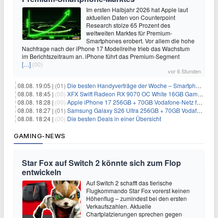
Im ersten Halbjahr 2026 hat Apple laut
aktuellen Daten von Counterpoint
Research stolze 65 Prozent des
weltweiten Marktes für Premium-
Smartphones erobert. Vor allem die hohe
Nachfrage nach der iPhone 17 Modellreihe trieb das Wachstum
im Berichtszeitraum an. iPhone führt das Premium-Segment
[…]
(00)
vor 6 Stunden
08.08. 19:05 |
(01)
Die besten Handyverträge der Woche – Smartphone-Tarife & SIM-Only im Überblick
08.08. 18:45 |
(00)
XFX Swift Radeon RX 9070 OC White 16GB Gaming-Grafikkarte für 579€
08.08. 18:28 |
(00)
Apple iPhone 17 256GB + 70GB Vodafone-Netz für 34,99€/Monat (effektiv 6,41€/Monat)
08.08. 18:27 |
(01)
Samsung Galaxy S26 Ultra 256GB + 70GB Vodafone-Netz für 34,99€/Monat (effektiv 4,74€/Monat)
08.08. 18:24 |
(00)
Die besten Deals in einer Übersicht
GAMING-NEWS
Star Fox auf Switch 2 könnte sich zum Flop
entwickeln
Auf Switch 2 schafft das tierische
Flugkommando Star Fox vorerst keinen
Höhenflug – zumindest bei den ersten
Verkaufszahlen. Aktuelle
Chartplatzierungen sprechen gegen