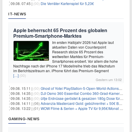
09.08. 07:45 |
(00)
Die Verräter Kartenspiel für 5,23€
IT-NEWS
Apple beherrscht 65 Prozent des globalen
Premium-Smartphone-Marktes
Im ersten Halbjahr 2026 hat Apple laut
aktuellen Daten von Counterpoint
Research stolze 65 Prozent des
weltweiten Marktes für Premium-
Smartphones erobert. Vor allem die hohe
Nachfrage nach der iPhone 17 Modellreihe trieb das Wachstum
im Berichtszeitraum an. iPhone führt das Premium-Segment
[…]
(00)
Gestern um 13:02
09.08. 15:11 |
(00)
Ghost of Yotei PlayStation-5-Open-World-Actionspiel für 55,65€
09.08. 14:35 |
(00)
DJI Osmo 360 Essential Combo 360-Grad-Kamera für 375€
09.08. 14:35 |
(00)
ültje Erdnüsse geröstet & gesalzen 180g Dose für 1,52€ im Spar-Abo
09.08. 14:11 |
(06)
Advanzia Mastercard Gold: gebührenfrei + 50€ Bonus* + gratis Reiseversicherung
09.08. 13:22 |
(01)
WOW Filme & Serien + Apple TV für 9,95€/Monat // Alles von WOW (Filme, Serien, Live-Sport) für 34,97€/Monat
GAMING-NEWS