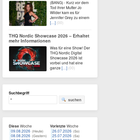
(BANG) - Kurz vor dem
Tod ihrer Mutter Jo
Wilder kam es für
Jennifer Grey zu einem
[…]
(00)
THQ Nordic Showcase 2026 – Erhaltet
mehr Informationen
Was für eine Show! Der
THQ Nordic Digital
Showcase 2026 ist
vorbei und hat eine
ganze
[…]
(00)
Suchbegriff
suchen
Diese
Woche
Vorletzte
Woche
09.08.2026
26.07.2026
(Heute)
(So)
08.08.2026
25.07.2026
(Gestern)
(Sa)