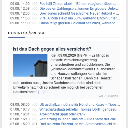
09.08. 14:00 |
(00)
Fed hält Zinsen stabil – Börsen reagieren überraschend volatil
09.08. 12:58 |
(00)
Die besten Zahlungsplattformen für globale Unternehmen im Jahr 2026
09.08. 12:00 |
(00)
Dow Jones schreibt Geschichte: Neuer Rekord – und Amazon knackt die nächste Billionen-Marke
09.08. 11:56 |
(00)
Viral Altcoin steigt um 50%, während Bitcoin unter $65.000 fällt
09.08. 11:00 |
(00)
China tätigt größten Goldkauf seit 2023, während Goldpreis um 8% steigt
BUSINESS/PRESSE
Ist das Dach gegen alles versichert?
Kiel, 09.08.2026 (lifePR) - Es klingt so
einfach: Versicherungsvertrag
unterschreiben und zurücklehnen. Die
„Vollkasko-Mentalität“ vieler Hausbesitzer
und Hausverwaltungen kann sich im
Schadensfall rächen. Denn die Realität
sieht anders aus: „Unsere Dachdeckerbetriebe sind nach
Unwettern natürlich so schnell wie möglich bei betroffenen
Hausbesitzern“,
[…]
(00)
vor 7 Stunden
08.08. 08:00 |
(00)
Ultraschallzahnbürste für Hund und Katze – Tipps zur erfolgreichen Eingewöhnung
07.08. 16:47 |
(00)
Wirtschaftsstaatssekretär Thomas Dörflinger besucht Handwerksbetrieb im Kammerbezirk Freiburg
07.08. 16:31 |
(00)
Arbeit macht Spaß oder krank
07.08. 16:10 |
(00)
Vernetzung in jeder Hinsicht – Die Städte der Zukunft sind grün-blau
07.08. 15:29 |
(01)
Drei bis zehn Prozent, so viel Strom verbraucht ein Aufzug im Gebäude