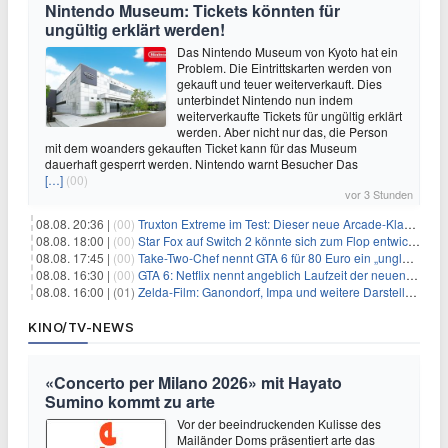
Nintendo Museum: Tickets könnten für
ungültig erklärt werden!
Das Nintendo Museum von Kyoto hat ein
Problem. Die Eintrittskarten werden von
gekauft und teuer weiterverkauft. Dies
unterbindet Nintendo nun indem
weiterverkaufte Tickets für ungültig erklärt
werden. Aber nicht nur das, die Person
mit dem woanders gekauften Ticket kann für das Museum
dauerhaft gesperrt werden. Nintendo warnt Besucher Das
[…]
(00)
vor 3 Stunden
08.08. 20:36 |
(00)
Truxton Extreme im Test: Dieser neue Arcade-Klassiker verzeiht dir gar nichts
08.08. 18:00 |
(00)
Star Fox auf Switch 2 könnte sich zum Flop entwickeln
08.08. 17:45 |
(00)
Take-Two-Chef nennt GTA 6 für 80 Euro ein „unglaubliches Schnäppchen“
08.08. 16:30 |
(00)
GTA 6: Netflix nennt angeblich Laufzeit der neuen Gameplay-Präsentation
08.08. 16:00 |
(01)
Zelda-Film: Ganondorf, Impa und weitere Darsteller sollen feststehen
KINO/TV-NEWS
«Concerto per Milano 2026» mit Hayato
Sumino kommt zu arte
Vor der beeindruckenden Kulisse des
Mailänder Doms präsentiert arte das