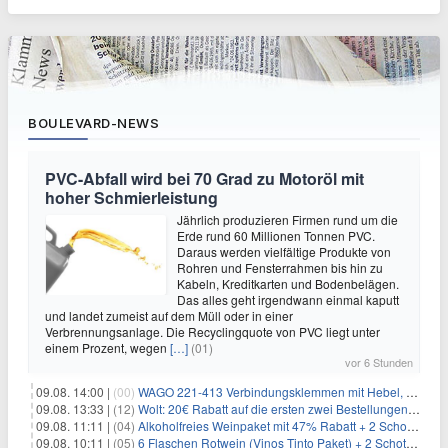
BOULEVARD-NEWS
PVC-Abfall wird bei 70 Grad zu Motoröl mit
hoher Schmierleistung
Jährlich produzieren Firmen rund um die
Erde rund 60 Millionen Tonnen PVC.
Daraus werden vielfältige Produkte von
Rohren und Fensterrahmen bis hin zu
Kabeln, Kreditkarten und Bodenbelägen.
Das alles geht irgendwann einmal kaputt
und landet zumeist auf dem Müll oder in einer
Verbrennungsanlage. Die Recyclingquote von PVC liegt unter
einem Prozent, wegen
[…]
(01)
vor 6 Stunden
09.08. 14:00 |
(00)
WAGO 221-413 Verbindungsklemmen mit Hebel, 50 Stück für 14,99€
09.08. 13:33 |
(12)
Wolt: 20€ Rabatt auf die ersten zwei Bestellungen für Neukunden
09.08. 11:11 |
(04)
Alkoholfreies Weinpaket mit 47% Rabatt + 2 Schott Zwiesel Gläser GRATIS für 29,99€
09.08. 10:11 |
(05)
6 Flaschen Rotwein (Vinos Tinto Paket) + 2 Schott Zwiesel Gläser für 25,99€ inkl. Versand