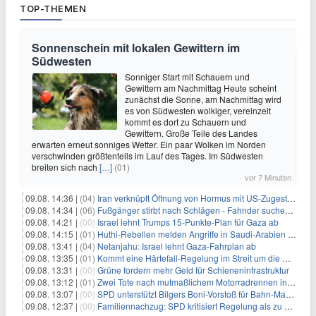
TOP-THEMEN
Sonnenschein mit lokalen Gewittern im
Südwesten
Sonniger Start mit Schauern und
Gewittern am Nachmittag Heute scheint
zunächst die Sonne, am Nachmittag wird
es von Südwesten wolkiger, vereinzelt
kommt es dort zu Schauern und
Gewittern. Große Teile des Landes
erwarten erneut sonniges Wetter. Ein paar Wolken im Norden
verschwinden größtenteils im Lauf des Tages. Im Südwesten
breiten sich nach
[…]
(01)
vor 7 Minuten
09.08. 14:36 |
(04)
Iran verknüpft Öffnung von Hormus mit US-Zugeständnissen
09.08. 14:34 |
(06)
Fußgänger stirbt nach Schlägen - Fahnder suchen Autofahrer
09.08. 14:21 |
(00)
Israel lehnt Trumps 15-Punkte-Plan für Gaza ab
09.08. 14:15 |
(01)
Huthi-Rebellen melden Angriffe in Saudi-Arabien und im Jemen
09.08. 13:41 |
(04)
Netanjahu: Israel lehnt Gaza-Fahrplan ab
09.08. 13:35 |
(01)
Kommt eine Härtefall-Regelung im Streit um die Rente mit 63?
09.08. 13:31 |
(00)
Grüne fordern mehr Geld für Schieneninfrastruktur
09.08. 13:12 |
(01)
Zwei Tote nach mutmaßlichem Motorradrennen in Köln
09.08. 13:07 |
(00)
SPD unterstützt Bilgers Boni-Vorstoß für Bahn-Manager
09.08. 12:37 |
(00)
Familiennachzug: SPD kritisiert Regelung als zu streng