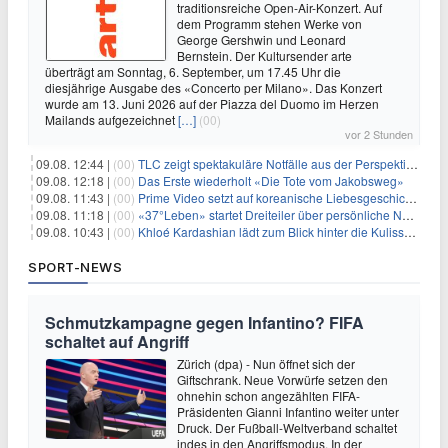
traditionsreiche Open-Air-Konzert. Auf
dem Programm stehen Werke von
George Gershwin und Leonard
Bernstein. Der Kultursender arte
überträgt am Sonntag, 6. September, um 17.45 Uhr die
diesjährige Ausgabe des «Concerto per Milano». Das Konzert
wurde am 13. Juni 2026 auf der Piazza del Duomo im Herzen
Mailands aufgezeichnet
[…]
(00)
vor 2 Stunden
09.08. 12:44 |
(00)
TLC zeigt spektakuläre Notfälle aus der Perspektive der Patienten
09.08. 12:18 |
(00)
Das Erste wiederholt «Die Tote vom Jakobsweg»
09.08. 11:43 |
(00)
Prime Video setzt auf koreanische Liebesgeschichte
09.08. 11:18 |
(00)
«37°Leben» startet Dreiteiler über persönliche Neuanfänge
09.08. 10:43 |
(00)
Khloé Kardashian lädt zum Blick hinter die Kulissen ihres Freundeskreises
SPORT-NEWS
Schmutzkampagne gegen Infantino? FIFA
schaltet auf Angriff
Zürich (dpa) - Nun öffnet sich der
Giftschrank. Neue Vorwürfe setzen den
ohnehin schon angezählten FIFA-
Präsidenten Gianni Infantino weiter unter
Druck. Der Fußball-Weltverband schaltet
indes in den Angriffsmodus. In der