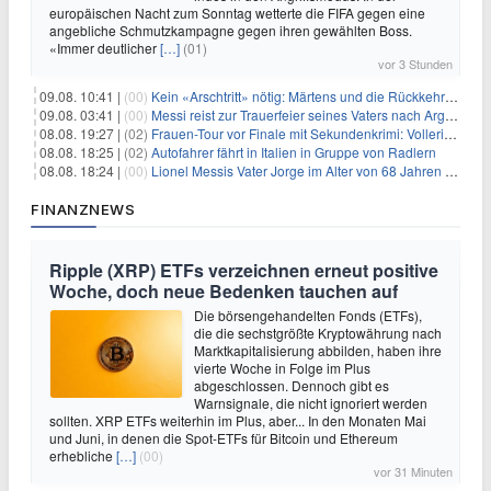
europäischen Nacht zum Sonntag wetterte die FIFA gegen eine
angebliche Schmutzkampagne gegen ihren gewählten Boss.
«Immer deutlicher
[…]
(01)
vor 3 Stunden
09.08. 10:41 |
(00)
Kein «Arschtritt» nötig: Märtens und die Rückkehr nach Paris
09.08. 03:41 |
(00)
Messi reist zur Trauerfeier seines Vaters nach Argentinien
08.08. 19:27 |
(02)
Frauen-Tour vor Finale mit Sekundenkrimi: Vollering in Gelb
08.08. 18:25 |
(02)
Autofahrer fährt in Italien in Gruppe von Radlern
08.08. 18:24 |
(00)
Lionel Messis Vater Jorge im Alter von 68 Jahren gestorben
FINANZNEWS
Ripple (XRP) ETFs verzeichnen erneut positive
Woche, doch neue Bedenken tauchen auf
Die börsengehandelten Fonds (ETFs),
die die sechstgrößte Kryptowährung nach
Marktkapitalisierung abbilden, haben ihre
vierte Woche in Folge im Plus
abgeschlossen. Dennoch gibt es
Warnsignale, die nicht ignoriert werden
sollten. XRP ETFs weiterhin im Plus, aber... In den Monaten Mai
und Juni, in denen die Spot-ETFs für Bitcoin und Ethereum
erhebliche
[…]
(00)
vor 31 Minuten