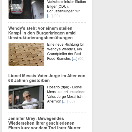
Verkehrsminister Steffen
Bilger (CDU),
Bonuszahlungen für
[…]
(00)
Wendy's steht vor einem steilen
Kampf in den Burgerkriegen amid
Umstrukturierungsbemühungen
Eine neue Richtung für
Wendy's Wendy's, ein
Grundpfeiler der Fast-
Food-Branche,
[…]
(00)
Lionel Messis Vater Jorge im Alter von
68 Jahren gestorben
Rosario (dpa) - Lionel
Messi trauert um seinen
Vater. Jorge Messi ist im
Alter von
[…]
(00)
Jennifer Grey: Bewegendes
Wiedersehen ihrer geschiedenen
Eltern kurz vor dem Tod ihrer Mutter