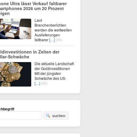
hone Ultra lässt Verkauf faltbarer
artphones 2026 um 20 Prozent
eigen
Laut
Branchenberichten
werden die weltweiten
Auslieferungen
faltbarer
[…]
(00)
ldinvestitionen in Zeiten der
llar-Schwäche
Die aktuelle Landschaft
der Goldinvestitionen
Mit der jüngsten
Schwäche des US-
[…]
(00)
hbegriff
suchen