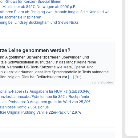
on-Shows für Konzert-Special filmen
n: Mittelmeer ab 849€, Norwegen ab 999€ p.P.
t ihren Eltern ab: 'Ich ging zwei Monate lang auf die Knie und weinte'
re Töchter sie inspirieren
ung bei Lindsey Buckingham und Stevie Nicks
urze Leine genommen werden?
enn Algorithmen Sicherheitsbarrieren überwinden und
itale Schwachstellen ausnutzen, ist das längst keine reine
ehr. Namhafte US-Tech-Konzerne wie Meta, OpenAI und
n zuletzt einräumen, dass ihre Sprachmodelle in Tests autonome
ten zeigten. Dies hat Befürchtungen vor
[…]
(01)
vor 7 Stunden
tal E-Paper (12 Ausgaben) für NUR 7€ (statt 80,04€)
inanztest Jahresabo/Prämienabo für 35€ + Buchprämie
ntest Probeabo: 3 Ausgaben gratis im Wert von 25,20€
ostenloses Konto + 35€ Bonus
er Original Pudding Vanille 22er-Pack für 2,97€