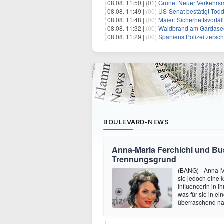
08.08. 11:50 |
(01)
Grüne: Neuer Verkehrsm
08.08. 11:49 |
(00)
US-Senat bestätigt Todd
08.08. 11:48 |
(00)
Maier: Sicherheitsvorf
08.08. 11:32 |
(00)
Waldbrand am Gardasee
08.08. 11:29 |
(00)
Spaniens Polizei zersch
BOULEVARD-NEWS
Anna-Maria Ferchichi und Bu
Trennungsgrund
(BANG) - Anna-M
sie jedoch eine
Influencerin in i
was für sie in e
überraschend nac