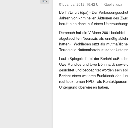
01. Januar 2012, 16:42 Uhr
·
Quelle:
dpa
Berlin/Erfurt (dpa) - Der Verfassungssch
Jahren von kriminellen Aktionen des Zwi
beruft sich dabei auf einen Untersuchun
Demnach hat ein V-Mann 2001 berichtet,
abgetauchten Neonazis als unnötig ableh
hätten». Wohlleben sitzt als mutmaßlicher
Terrorzelle Nationalsozialistischer Unter
Laut «Spiegel» listet der Bericht außerd
Uwe Mundlos und Uwe Böhnhardt sowie d
gesichtet und beobachtet worden sein sol
Bericht einen weiteren Funktionär der Ju
rechtsextremen NPD - als Kontaktperson 
Untergrund überwiesen haben.