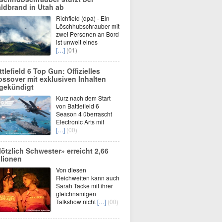
ldbrand in Utah ab
Richfield (dpa) - Ein
Löschhubschrauber mit
zwei Personen an Bord
ist unweit eines
[…]
(01)
ttlefield 6 Top Gun: Offizielles
ossover mit exklusiven Inhalten
gekündigt
Kurz nach dem Start
von Battlefield 6
Season 4 überrascht
Electronic Arts mit
[…]
(00)
lötzlich Schwester» erreicht 2,66
llionen
Von diesen
Reichweiten kann auch
Sarah Tacke mit ihrer
gleichnamigen
Talkshow nicht
[…]
(00)