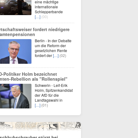
eine mächtige
internationale
Schlepperbande
[…]
(00)
rtschaftsweiser fordert niedrigere
amtenpensionen
Berlin - In der Debatte
um die Reform der
gesetzlichen Rente
fordert der
[…]
(02)
D-Politiker Holm bezeichnet
nten-Rebellion als "Rollenspiel"
Schwerin - Leif-Erik
Holm, Spitzenkandidat
der AfD für die
Landtagswahl in
[…]
(01)
schhubschrauber stürzt bei