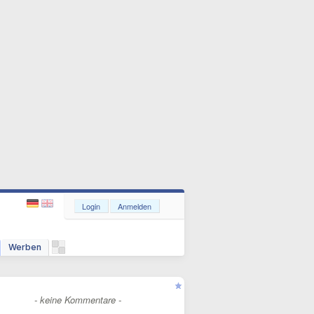
Login
Anmelden
Werben
- keine Kommentare -