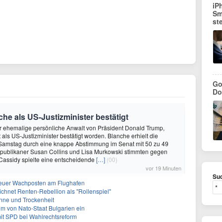
iP
Sm
st
Go
Do
e als US-Justizminister bestätigt
r ehemalige persönliche Anwalt von Präsident Donald Trump,
 als US-Justizminister bestätigt worden. Blanche erhielt die
Samstag durch eine knappe Abstimmung im Senat mit 50 zu 49
publikaner Susan Collins und Lisa Murkowski stimmten gegen
l Cassidy spielte eine entscheidende
[…]
(00)
vor 19 Minuten
Suc
Neuer Wachposten am Flughafen
ichnet Renten-Rebellion als "Rollenspiel"
nne und Trockenheit
um von Nato-Staat Bulgarien ein
mit SPD bei Wahlrechtsreform