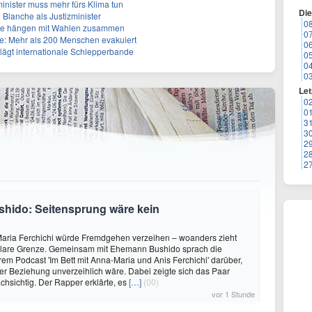
inister muss mehr fürs Klima tun
Di
 Blanche als Justizminister
0
älle hängen mit Wahlen zusammen
0
: Mehr als 200 Menschen evakuiert
0
lägt internationale Schlepperbande
0
0
0
Let
0
0
3
3
2
2
2
shido: Seitensprung wäre kein
aria Ferchichi würde Fremdgehen verzeihen – woanders zieht
 klare Grenze. Gemeinsam mit Ehemann Bushido sprach die
hrem Podcast 'Im Bett mit Anna-Maria und Anis Ferchichi' darüber,
iner Beziehung unverzeihlich wäre. Dabei zeigte sich das Paar
hsichtig. Der Rapper erklärte, es
[…]
(00)
vor 1 Stunde