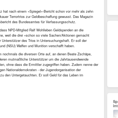
utz hat nach einem «Spiegel»-Bericht schon vor mehr als zehn
ckauer Terrortrios zur Geldbeschaffung gewusst. Das Magazin
gsbericht des Bundesamtes für Verfassungsschutz.
 dass NPD-Mitglied Ralf Wohlleben Geldspenden an die
ne, weil die drei «schon so viele Sachen/Aktionen gemacht
 Unterstützer des Trios in Untersuchungshaft. Er soll der
grund (NSU) Waffen und Munition verschafft haben.
em nochmals die diversen Orte auf, an denen Beate Zschäpe,
eren mutmaßliche Unterstützer um die Jahrtausendwende
len, ohne dass die Ermittler zugegriffen haben. Zudem nenne der
ngen Nationaldemokraten - der Jugendorganisation der
zu den Untergetauchten. Er soll Geld für das Leben im
Sp
in