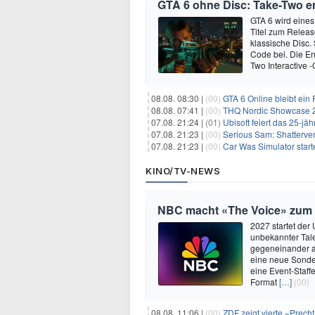
GTA 6 ohne Disc: Take-Two e
GTA 6 wird eines
Titel zum Relea
klassische Disc.
Code bei. Die En
Two Interactive 
08.08. 08:30 |
(00)
GTA 6 Online bleibt ein 
08.08. 07:41 |
(00)
THQ Nordic Showcase 20
07.08. 21:24 |
(01)
Ubisoft feiert das 25-j
07.08. 21:23 |
(00)
Serious Sam: Shatterver
07.08. 21:23 |
(00)
Car Was Simulator starte
KINO/TV-NEWS
NBC macht «The Voice» zum 
2027 startet der
unbekannter Tale
gegeneinander a
eine neue Sondere
eine Event-Staffe
Format
[…]
(00)
08.08. 11:06 |
(00)
ZDF zeigt vierte «Prec