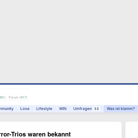
981
) · Forum (
917
)
munity
Lose
Lifestyle
WIN
Umfragen
Was ist klamm?
$$
rror-Trios waren bekannt