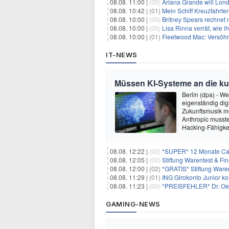
08.08. 11:00 |
(00)
Ariana Grande will Lond
08.08. 10:42 |
(01)
Mein Schiff Kreuzfahrte
08.08. 10:00 |
(00)
Britney Spears rechnet mi
08.08. 10:00 |
(00)
Lisa Rinna verrät, wie ih
08.08. 10:00 |
(01)
Fleetwood Mac: Versöhn
IT-NEWS
Müssen KI-Systeme an die k
Berlin (dpa) - W
eigenständig dig
Zukunftsmusik m
Anthropic musste
Hacking-Fähigkei
08.08. 12:22 |
(00)
*SUPER* 12 Monate Capi
08.08. 12:05 |
(00)
Stiftung Warentest & F
08.08. 12:00 |
(02)
*GRATIS* Stiftung Ware
08.08. 11:29 |
(01)
ING Girokonto Junior k
08.08. 11:23 |
(00)
*PREISFEHLER* Dr. Oetk
GAMING-NEWS