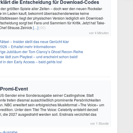
rklärt die Entscheidung für Download-Codes
 der größten Spiele aller Zeiten – doch wer den neuen Rockstar-
se im Laden kauft, bekommt überraschenderweise keine
 Stattdessen liegt der physischen Version lediglich ein Download-
tscheidung sorgt bei Fans und Sammlern für Kritik. Jetzt hat Take-
-Chef Strauss Zelnick
[…]
(00)
vor 4 Minuten
Rätsel – Insider stellt das neue Gerücht klar
26 – Erhaltet mehr Informationen
ährige Jubiläum der Tom Clancy’s Ghost Recon-Reihe
se lädt zum Playtest – und erscheint schon bald!
t in den Early Access – bald gehts los!
Promi-Event
 US-Sender eine Sonderausgabe seiner Castingshow. Statt
nte treten diesmal ausschließlich prominente Persönlichkeiten
n. NBC erweitert sein erfolgreiches Musikformat «The Voice» um
dition. Unter dem Titel The Voice: Celebrity entsteht derzeit
l, die 2027 ausgestrahlt werden soll. Erstmals verzichtet das
vor 1 Stunde
ht»-Ausgabe