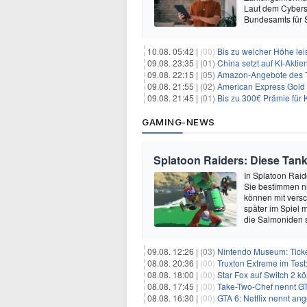
Laut dem Cybersi
Bundesamts für S
10.08. 05:42 |
(00)
Bis zu welcher Höhe lei
09.08. 23:35 |
(01)
China setzt auf KI-Akt
09.08. 22:15 |
(05)
Amazon-Angebote des T
09.08. 21:55 |
(02)
American Express Gold 
09.08. 21:45 |
(01)
Bis zu 300€ Prämie für 
GAMING-NEWS
Splatoon Raiders: Diese Tank-
In Splatoon Raide
Sie bestimmen ni
können mit vers
später im Spiel 
die Salmoniden 
09.08. 12:26 |
(03)
Nintendo Museum: Ticket
08.08. 20:36 |
(00)
Truxton Extreme im Test:
08.08. 18:00 |
(00)
Star Fox auf Switch 2 k
08.08. 17:45 |
(00)
Take-Two-Chef nennt GT
08.08. 16:30 |
(00)
GTA 6: Netflix nennt an