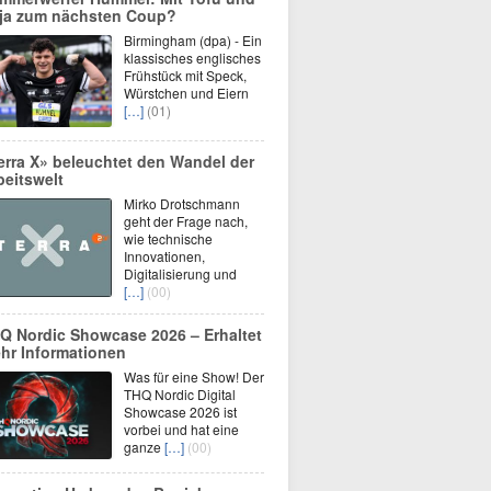
ja zum nächsten Coup?
Birmingham (dpa) - Ein
klassisches englisches
Frühstück mit Speck,
Würstchen und Eiern
[…]
(01)
erra X» beleuchtet den Wandel der
beitswelt
Mirko Drotschmann
geht der Frage nach,
wie technische
Innovationen,
Digitalisierung und
[…]
(00)
Q Nordic Showcase 2026 – Erhaltet
hr Informationen
Was für eine Show! Der
THQ Nordic Digital
Showcase 2026 ist
vorbei und hat eine
ganze
[…]
(00)