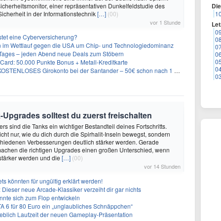
cherheitsmonitor, einer repräsentativen Dunkelfeldstudie des
Di
icherheit in der Informationstechnik
[…]
(00)
1
vor 1 Stunde
Let
0
stet eine Cyberversicherung?
0
ien im Wettlauf gegen die USA um Chip- und Technologiedominanz
0
ages – jeden Abend neue Deals zum Stöbern
0
0
Card: 50.000 Punkte Bonus + Metall-Kreditkarte
0
KOSTENLOSES Girokonto bei der Santander – 50€ schon nach 1 Woche!
0
Upgrades solltest du zuerst freischalten
rs sind die Tanks ein wichtiger Bestandteil deines Fortschritts.
cht nur, wie du dich durch die Spirhalit-Inseln bewegst, sondern
chiedenen Verbesserungen deutlich stärker werden. Gerade
machen die richtigen Upgrades einen großen Unterschied, wenn
stärker werden und die
[…]
(00)
vor 14 Stunden
s könnten für ungültig erklärt werden!
 Dieser neue Arcade-Klassiker verzeiht dir gar nichts
önnte sich zum Flop entwickeln
A 6 für 80 Euro ein „unglaubliches Schnäppchen“
geblich Laufzeit der neuen Gameplay-Präsentation