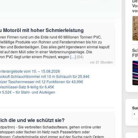
De
Vo
vo
zu Motoröl mit hoher Schmierleistung
eren Firmen rund um die Erde rund 60 Millionen Tonnen PVC.
elfältige Produkte von Rohren und Fensterrahmen bis hin zu
rten und Bodenbelägen. Das alles geht irgendwann einmal kaputt
Sc
st auf dem Müll oder in einer Verbrennungsanlage. Die
FI
von PVC liegt unter einem Prozent, wegen
[…]
(04)
vor 21 Stunden
nterangebote vom 10. – 15.08.2026
ckluft-Schlauchtrommel mit 10 m Schlauch für 25,94€
eizer Taschenmesser mit 12 Funktionen für 43,99€
schlüssel-Satz 9-teilig für 6,45€
5,52€ – für Stahl- und Alufelgen
Suc
ch die und wie schützt sie?
dpa/tmn) - Sie verbreiten Schadsoftware, gehen online unter
ät shoppen oder fischen im Netz nach Passwörtern oder
ionen: Cyberkriminelle sind immer auf der Suche nach Opfern.