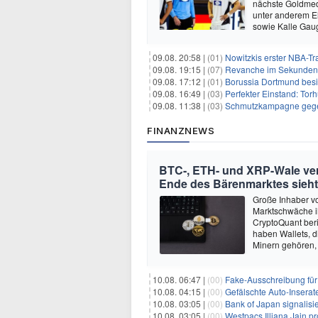
nächste Goldmed
unter anderem El
sowie Kalle Gau
09.08. 20:58 |
(01)
Nowitzkis erster NBA-Tra
09.08. 19:15 |
(07)
Revanche im Sekundenkr
09.08. 17:12 |
(01)
Borussia Dortmund besie
09.08. 16:49 |
(03)
Perfekter Einstand: Torh
09.08. 11:38 |
(03)
Schmutzkampagne gegen I
FINANZNEWS
BTC-, ETH- und XRP-Wale ver
Ende des Bärenmarktes sieht
Große Inhaber v
Marktschwäche i
CryptoQuant beri
haben Wallets, d
Minern gehören, 
10.08. 06:47 |
(00)
Fake-Ausschreibung für
10.08. 04:15 |
(00)
Gefälschte Auto-Inserat
10.08. 03:05 |
(00)
Bank of Japan signalisier
10.08. 03:05 |
(00)
Westpacs Illiana Jain prognos