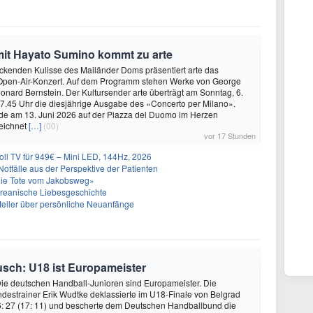
mit Hayato Sumino kommt zu arte
ckenden Kulisse des Mailänder Doms präsentiert arte das
e Open-Air-Konzert. Auf dem Programm stehen Werke von George
nard Bernstein. Der Kultursender arte überträgt am Sonntag, 6.
7.45 Uhr die diesjährige Ausgabe des «Concerto per Milano».
de am 13. Juni 2026 auf der Piazza del Duomo im Herzen
eichnet
[…]
(00)
vor 17 Stunden
l TV für 949€ – Mini LED, 144Hz, 2026
Notfälle aus der Perspektive der Patienten
Die Tote vom Jakobsweg»
oreanische Liebesgeschichte
teiler über persönliche Neuanfänge
usch: U18 ist Europameister
Die deutschen Handball-Junioren sind Europameister. Die
estrainer Erik Wudtke deklassierte im U18-Finale von Belgrad
6: 27 (17: 11) und bescherte dem Deutschen Handballbund die