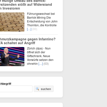
r mutige Umbau des Barrick-
rsitzenden stößt auf Widerstand
n Investoren
Führungswechsel bei
Barrick Mining Die
Entscheidung von John
Thornton, die Kontrolle
[…]
(00)
hmutzkampagne gegen Infantino?
FA schaltet auf Angriff
Zürich (dpa) - Nun
öffnet sich der
Giftschrank. Neue
Vorwürfe setzen den
ohnehin
[…]
(03)
hbegriff
suchen