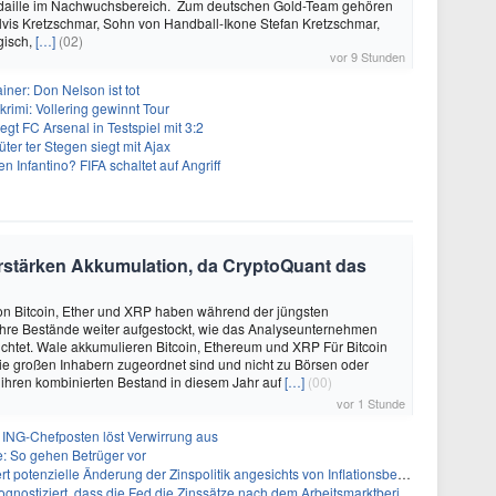
aille im Nachwuchsbereich. Zum deutschen Gold-Team gehören
vis Kretzschmar, Sohn von Handball-Ikone Stefan Kretzschmar,
gisch,
[…]
(02)
vor 9 Stunden
iner: Don Nelson ist tot
imi: Vollering gewinnt Tour
gt FC Arsenal in Testspiel mit 3:2
üter ter Stegen siegt mit Ajax
nfantino? FIFA schaltet auf Angriff
stärken Akkumulation, da CryptoQuant das
on Bitcoin, Ether und XRP haben während der jüngsten
hre Bestände weiter aufgestockt, wie das Analyseunternehmen
chtet. Wale akkumulieren Bitcoin, Ethereum und XRP Für Bitcoin
ie großen Inhabern zugeordnet sind und nicht zu Börsen oder
ihren kombinierten Bestand in diesem Jahr auf
[…]
(00)
vor 1 Stunde
 ING-Chefposten löst Verwirrung aus
e: So gehen Betrüger vor
t potenzielle Änderung der Zinspolitik angesichts von Inflationsbedenken
tiziert, dass die Fed die Zinssätze nach dem Arbeitsmarktbericht stabil halten wird