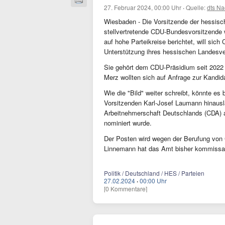
27. Februar 2024, 00:00 Uhr
·
Quelle:
dts Na
Wiesbaden - Die Vorsitzende der hessisch
stellvertretende CDU-Bundesvorsitzende w
auf hohe Parteikreise berichtet, will sic
Unterstützung ihres hessischen Landes
Sie gehört dem CDU-Präsidium seit 2022 a
Merz wollten sich auf Anfrage zur Kandid
Wie die "Bild" weiter schreibt, könnte e
Vorsitzenden Karl-Josef Laumann hinausl
Arbeitnehmerschaft Deutschlands (CDA) 
nominiert wurde.
Der Posten wird wegen der Berufung von 
Linnemann hat das Amt bisher kommissa
Politik / Deutschland / HES / Parteien
27.02.2024
·
00:00 Uhr
[0 Kommentare]