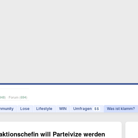
848
) · Forum (
694
)
munity
Lose
Lifestyle
WIN
Umfragen
Was ist klamm?
$$
ktionschefin will Parteivize werden