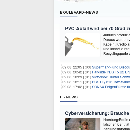
BOULEVARD-NEWS
PVC-Abfall wird bei 70 Grad 
Jährlich produzi
Daraus werden vi
Kabeln, Kreditka
und landet zumei
Recyclingquote 
09.08. 22:05 |
(03)
Supermarkt- und Discou
09.08. 20:42 |
(01)
Parkside PDST 5 B2 Dru
09.08. 18:29 |
(01)
Victorinox Hunter Schw
09.08. 18:11 |
(01)
BGS Diy 816 Torx-Winkel
09.08. 17:02 |
(01)
SONAX FelgenBürste für 
IT-NEWS
Cyberversicherung: Brauche i
Hamburg/Berlin (
falscher Identit
Zahlungsinformat