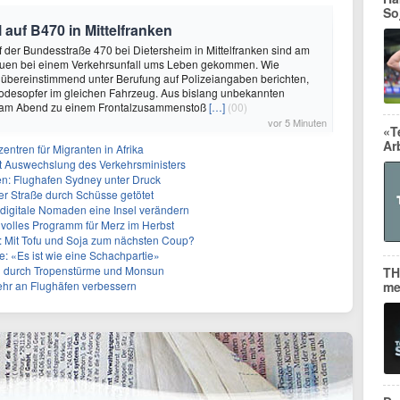
So
 auf B470 in Mittelfranken
f der Bundesstraße 470 bei Dietersheim in Mittelfranken sind am
auen bei einem Verkehrsunfall ums Leben gekommen. Wie
übereinstimmend unter Berufung auf Polizeiangaben berichten,
Todesopfer im gleichen Fahrzeug. Aus bislang unbekannten
 am Abend zu einem Frontalzusammenstoß
[…]
(00)
vor 5 Minuten
«T
Ar
entren für Migranten in Afrika
zt Auswechslung des Verkehrsministers
en: Flughafen Sydney unter Druck
ner Straße durch Schüsse getötet
 digitale Nomaden eine Insel verändern
 volles Programm für Merz im Herbst
Mit Tofu und Soja zum nächsten Coup?
e: «Es ist wie eine Schachpartie»
en durch Tropenstürme und Monsun
TH
ehr an Flughäfen verbessern
me