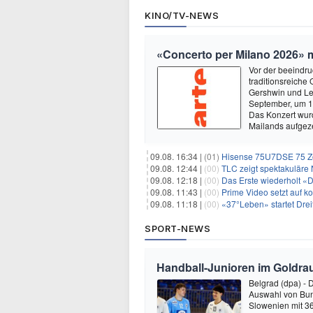
KINO/TV-NEWS
«Concerto per Milano 2026» 
Vor der beeindru
traditionsreich
Gershwin und Leo
September, um 1
Das Konzert wur
Mailands aufgez
09.08. 16:34 |
(01)
Hisense 75U7DSE 75 Zol
09.08. 12:44 |
(00)
TLC zeigt spektakuläre 
09.08. 12:18 |
(00)
Das Erste wiederholt «
09.08. 11:43 |
(00)
Prime Video setzt auf k
09.08. 11:18 |
(00)
«37°Leben» startet Drei
SPORT-NEWS
Handball-Junioren im Goldra
Belgrad (dpa) - 
Auswahl von Bund
Slowenien mit 3