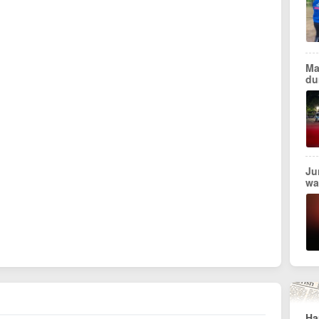
Ma
du
Ju
wa
Ha