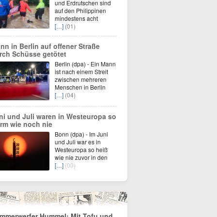
und Erdrutschen sind
auf den Philippinen
mindestens acht
[…]
(01)
nn in Berlin auf offener Straße
rch Schüsse getötet
Berlin (dpa) - Ein Mann
ist nach einem Streit
zwischen mehreren
Menschen in Berlin
[…]
(04)
ni und Juli waren in Westeuropa so
rm wie noch nie
Bonn (dpa) - Im Juni
und Juli war es in
Westeuropa so heiß
wie nie zuvor in den
[…]
(00)
mmerwerfer Hummel: Mit Tofu und