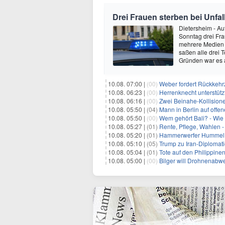
Drei Frauen sterben bei Unfall
Dietersheim - Au
Sonntag drei Fr
mehrere Medien 
saßen alle drei 
Gründen war es
10.08. 07:00 |
(00)
Weber fordert Rückkehrz
10.08. 06:23 |
(00)
Herrenknecht unterstüt
10.08. 06:16 |
(00)
Zwei Beinahe-Kollision
10.08. 05:50 |
(04)
Mann in Berlin auf offe
10.08. 05:50 |
(00)
Wem gehört Bali? - Wie
10.08. 05:27 |
(01)
Rente, Pflege, Wahlen -
10.08. 05:20 |
(01)
Hammerwerfer Hummel: 
10.08. 05:10 |
(05)
Trump zu Iran-Diplomati
10.08. 05:04 |
(01)
Tote auf den Philippin
10.08. 05:00 |
(00)
Bilger will Drohnenabw