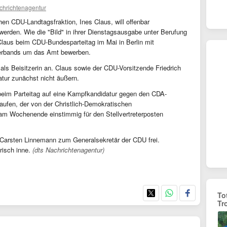
chrichtenagentur
en CDU-Landtagsfraktion, Ines Claus, will offenbar
erden. Wie die "Bild" in ihrer Dienstagsausgabe unter Berufung
h Claus beim CDU-Bundesparteitag im Mai in Berlin mit
verbands um das Amt bewerben.
ls Beisitzerin an. Claus sowie der CDU-Vorsitzende Friedrich
atur zunächst nicht äußern.
s beim Parteitag auf eine Kampfkandidatur gegen den CDA-
aufen, der von der Christlich-Demokratischen
am Wochenende einstimmig für den Stellvertreterposten
Carsten Linnemann zum Generalsekretär der CDU frei.
risch inne.
(dts Nachrichtenagentur)
To
Tr