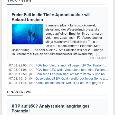
SPORT-NEWS
Freier Fall in die Tiefe: Apnoetaucher will
Rekord brechen
Starnberg (dpa) - Es ist stockdunkel,
eiskalt und der Wasserdruck presst die
Lunge auf einen Bruchteil ihres normalen
Volumens zusammen. Für Apnoetaucher
Minja Marinković fühlt sich die Tiefe an
«wie auf einem anderen Planeten. Man
ist sehr ruhig – und sehr alleine». Am Samstag will der 29-Jährige
im Starnberger See an der Allmannshauser Steilwand mit
[…]
(00)
vor 1 Stunde
07.08. 22:05 |
(00)
PGA Tour bleibt standhaft gegen LIV Golf Fusion in einem sich wandelnden Sportumfeld
07.08. 21:06 |
(00)
PGA Tour-CEO weist Gespräche über eine Fusion mit LIV Golf zurück und bekräftigt die Wettbewerbslandschaft
07.08. 17:59 |
(03)
Polnische Fahrerin siegt am Mont Ventoux und holt Tour-Gelb
07.08. 16:15 |
(04)
Gose bejubelt EM-Gold - Wellbrock in der Seine ausgebremst
07.08. 11:46 |
(01)
Kampf um die Macht: Wer ist für und wer gegen Infantino?
FINANZNEWS
XRP auf $50? Analyst sieht langfristiges
Potenzial