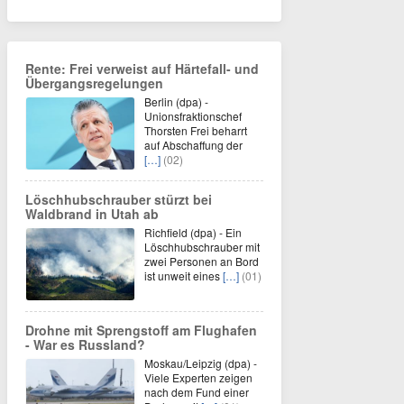
Rente: Frei verweist auf Härtefall- und
Übergangsregelungen
Berlin (dpa) -
Unionsfraktionschef
Thorsten Frei beharrt
auf Abschaffung der
[…]
(02)
Löschhubschrauber stürzt bei
Waldbrand in Utah ab
Richfield (dpa) - Ein
Löschhubschrauber mit
zwei Personen an Bord
ist unweit eines
[…]
(01)
Drohne mit Sprengstoff am Flughafen
- War es Russland?
Moskau/Leipzig (dpa) -
Viele Experten zeigen
nach dem Fund einer