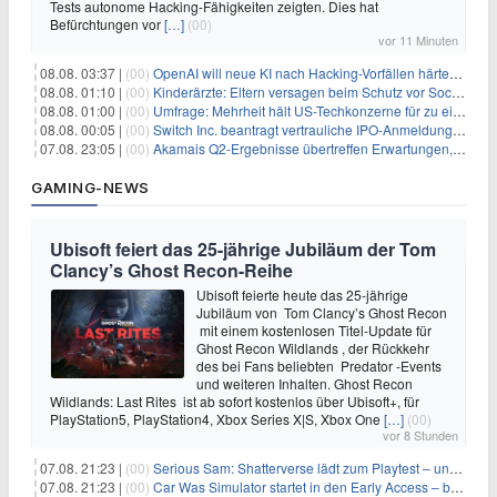
Tests autonome Hacking-Fähigkeiten zeigten. Dies hat
Befürchtungen vor
[…]
(00)
vor 11 Minuten
08.08. 03:37 |
(00)
OpenAI will neue KI nach Hacking-Vorfällen härter überwachen
08.08. 01:10 |
(00)
Kinderärzte: Eltern versagen beim Schutz vor Social Media
08.08. 01:00 |
(00)
Umfrage: Mehrheit hält US-Techkonzerne für zu einflussreich
08.08. 00:05 |
(00)
Switch Inc. beantragt vertrauliche IPO-Anmeldung im Zuge des AI-Booms
07.08. 23:05 |
(00)
Akamais Q2-Ergebnisse übertreffen Erwartungen, doch Aktien fallen: Ein tieferer Blick
GAMING-NEWS
Ubisoft feiert das 25-jährige Jubiläum der Tom
Clancy’s Ghost Recon-Reihe
Ubisoft feierte heute das 25-jährige
Jubiläum von Tom Clancy’s Ghost Recon
mit einem kostenlosen Titel-Update für
Ghost Recon Wildlands , der Rückkehr
des bei Fans beliebten Predator -Events
und weiteren Inhalten. Ghost Recon
Wildlands: Last Rites ist ab sofort kostenlos über Ubisoft+, für
PlayStation5, PlayStation4, Xbox Series X|S, Xbox One
[…]
(00)
vor 8 Stunden
07.08. 21:23 |
(00)
Serious Sam: Shatterverse lädt zum Playtest – und erscheint schon bald!
07.08. 21:23 |
(00)
Car Was Simulator startet in den Early Access – bald gehts los!