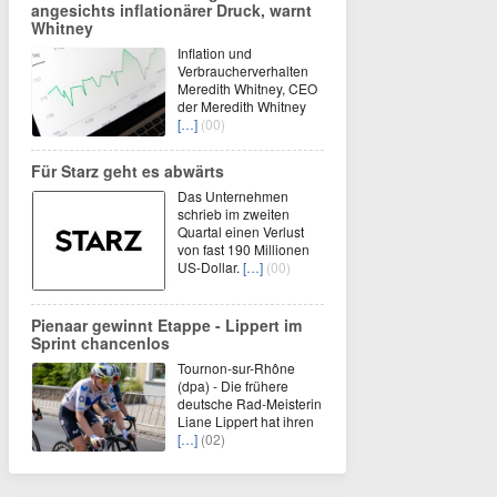
angesichts inflationärer Druck, warnt
Whitney
Inflation und
Verbraucherverhalten
Meredith Whitney, CEO
der Meredith Whitney
[…]
(00)
Für Starz geht es abwärts
Das Unternehmen
schrieb im zweiten
Quartal einen Verlust
von fast 190 Millionen
US-Dollar.
[…]
(00)
Pienaar gewinnt Etappe - Lippert im
Sprint chancenlos
Tournon-sur-Rhône
(dpa) - Die frühere
deutsche Rad-Meisterin
Liane Lippert hat ihren
[…]
(02)