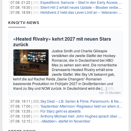
07.08. 21:22 |
(00)
Expeditions: Samurai – Start in den Early Access ab heute im feudalen Japan
07.08. 19:30 |
(00)
Silent Hill 2 erhält neues Update – Bloober verbessert Grafik und Performance
07.08. 18:59 |
(00)
Helldivers 2 hebt das Level-Limit an – Veteranen können endlich weiter aufsteigen
KINO/TV-NEWS
«Heated Rivalry» kehrt 2027 mit neuen Stars
zurück
Justice Smith und Charlie Gillespie
verstärken die zweite Staffel der Hockey-
Romanze, die in Deutschland bei HBO
Max zu sehen sein wird. Die romantische
Dramaserie Heated Rivalry erhält eine
zweite Staffel. Wie Sky UK bekannt gab,
kehrt die auf Rachel Reids „Game Changers“-Romanen
basierende Produktion im Frühjahr 2027 in Großbritannien und
Irland zu Sky und NOW zurück. In Deutschland wird die
[…]
(00)
vor 10 Stunden
07.08. 19:11 |
(02)
Sky Deal – z.B. Serien & Filme, Paramount+ & Netflix für 19,99€/Monat
07.08. 17:00 |
(00)
'September Afternoon'-Regisseur liebt vor allem die 'Banalität' in seinen Filmen
07.08. 13:35 |
(00)
Für Starz geht es abwärts
07.08. 13:00 |
(00)
Anthony Michael Hall: John Hughes sprach über eine Fortsetzung von 'The Breakfast Club'
07.08. 12:15 |
(00)
«Madden» startet im November