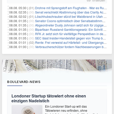
vor 19 Minuten
08.08. 05:30 |
(01)
Drohne mit Sprengstoff am Flughafen - War es Russland?
08.08. 02:35 |
(00)
Senat verschiebt Abstimmung über das Clarity Act: Auswirkungen auf Unternehmen und das Vertrauen der Investoren
08.08. 02:02 |
(01)
Löschhubschrauber stürzt bei Waldbrand in Utah ab
08.08. 01:35 |
(00)
Senator Coons optimistisch über Senatsabstimmungen angesichts von Finanzierungsbedenken
08.08. 01:35 |
(00)
Abgeordneter Dusty Johnson setzt sich für zügige Regierungsfinanzierung angesichts von Shutdown-Risiken ein
08.08. 01:35 |
(00)
Bipartisan Russland-Sanktionsgesetz: Ein Schritt in Richtung Energieunabhängigkeit
08.08. 01:05 |
(00)
RFK Jr. setzt sich für vielfältige Perspektiven in der Gesundheitspolitik beim CDC-Gedenkakt ein
08.08. 01:05 |
(00)
SEC lässt Insider-Handelsfall gegen von Trump begnadigten Manager fallen
08.08. 01:01 |
(02)
Rente: Frei verweist auf Härtefall- und Übergangsregelungen
08.08. 01:00 |
(00)
Verbraucherschützer fordern Nachbesserungen bei Frühstartrente
BOULEVARD-NEWS
Londoner Startup tätowiert ohne einen
einzigen Nadelstich
Ein Londoner Start-up will das
Tätowieren neu erfinden, ohne