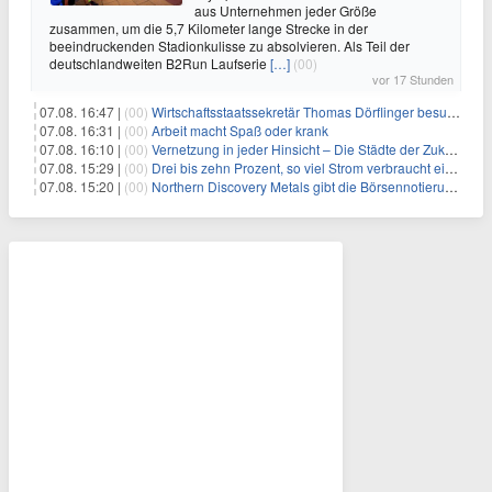
aus Unternehmen jeder Größe
zusammen, um die 5,7 Kilometer lange Strecke in der
beeindruckenden Stadionkulisse zu absolvieren. Als Teil der
deutschlandweiten B2Run Laufserie
[…]
(00)
vor 17 Stunden
07.08. 16:47 |
(00)
Wirtschaftsstaatssekretär Thomas Dörflinger besucht Handwerksbetrieb im Kammerbezirk Freiburg
07.08. 16:31 |
(00)
Arbeit macht Spaß oder krank
07.08. 16:10 |
(00)
Vernetzung in jeder Hinsicht – Die Städte der Zukunft sind grün-blau
07.08. 15:29 |
(00)
Drei bis zehn Prozent, so viel Strom verbraucht ein Aufzug im Gebäude
07.08. 15:20 |
(00)
Northern Discovery Metals gibt die Börsennotierung an der Frankfurter Wertpapierbörse bekannt