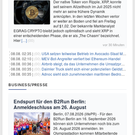
Der native Token von Ripple, XRP, konnte
seit seinem Allzeithoch im Juli 2025 nicht
mehr an seine frühere Dynamik
anknüpfen. In den letzten Wochen verlor
er weiter an Boden und fiel am Freitag
auf $1,02. Der bekannte Marktanalyst
EGRAG CRYPTO bleibt jedoch optimistisch und sieht XRP in
einer entscheidenden Phase, die er als „The Chasm“ bezeichnet.
Hier
[…]
(00)
vor 30 Minuten
08.08. 02:35 |
(00)
USA setzen teilweise Betrieb im Avocado-Staat Michoacán in Mexiko wieder in Gang
08.08. 02:10 |
(00)
MEV-Bot-Angreifer verliert bei Ethereum-Handel
08.08. 00:36 |
(00)
Airbnb steigt, da das Unternehmen die Umsatzprognose anhebt und starkes Wachstum signalisiert
08.08. 00:35 |
(00)
Daimler Truck sieht sich einer potenziellen Geldstrafe von 1 Milliarde Euro aufgrund von EU-Emissionsvorschriften gegenüber
08.08. 00:35 |
(00)
Adnoc sieht sich zunehmenden maritimen Bedrohungen angesichts regionaler Spannungen gegenüber
BUSINESS/PRESSE
Endspurt für den B2Run Berlin:
Anmeldeschluss am 26. August
Berlin, 07.08.2026 (lifePR) - Für den
B2Run Berlin am 16. September 2026
können sich Unternehmen noch bis zum
26. August 2026 anmelden. Im
Olympiastadion kommen Mitarbeitende