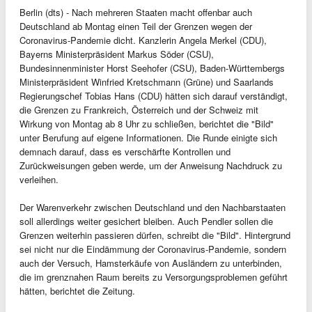
Berlin (dts) - Nach mehreren Staaten macht offenbar auch
Deutschland ab Montag einen Teil der Grenzen wegen der
Coronavirus-Pandemie dicht. Kanzlerin Angela Merkel (CDU),
Bayerns Ministerpräsident Markus Söder (CSU),
Bundesinnenminister Horst Seehofer (CSU), Baden-Württembergs
Ministerpräsident Winfried Kretschmann (Grüne) und Saarlands
Regierungschef Tobias Hans (CDU) hätten sich darauf verständigt,
die Grenzen zu Frankreich, Österreich und der Schweiz mit
Wirkung von Montag ab 8 Uhr zu schließen, berichtet die "Bild"
unter Berufung auf eigene Informationen. Die Runde einigte sich
demnach darauf, dass es verschärfte Kontrollen und
Zurückweisungen geben werde, um der Anweisung Nachdruck zu
verleihen.
Der Warenverkehr zwischen Deutschland und den Nachbarstaaten
soll allerdings weiter gesichert bleiben. Auch Pendler sollen die
Grenzen weiterhin passieren dürfen, schreibt die "Bild". Hintergrund
sei nicht nur die Eindämmung der Coronavirus-Pandemie, sondern
auch der Versuch, Hamsterkäufe von Ausländern zu unterbinden,
die im grenznahen Raum bereits zu Versorgungsproblemen geführt
hätten, berichtet die Zeitung.