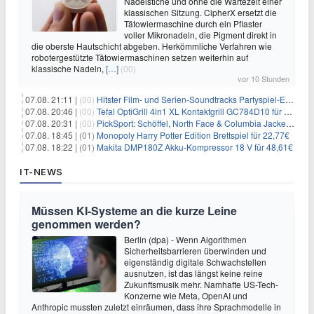
Nadelstiche und ohne die Wartezeit einer
klassischen Sitzung. CipherX ersetzt die
Tätowiermaschine durch ein Pflaster
voller Mikronadeln, die Pigment direkt in
die oberste Hautschicht abgeben. Herkömmliche Verfahren wie
robotergestützte Tätowiermaschinen setzen weiterhin auf
klassische Nadeln,
[…]
(00)
vor 10 Stunden
07.08. 21:11 |
(00)
Hitster Film- und Serien-Soundtracks Partyspiel-Erweiterung für 6,99€
07.08. 20:46 |
(00)
Tefal OptiGrill 4in1 XL Kontaktgrill GC784D10 für 239,99€
07.08. 20:31 |
(00)
PickSport: Schöffel, North Face & Columbia Jacken ab 39,60€
07.08. 18:45 |
(01)
Monopoly Harry Potter Edition Brettspiel für 22,77€
07.08. 18:22 |
(01)
Makita DMP180Z Akku-Kompressor 18 V für 48,61€
IT-NEWS
Müssen KI-Systeme an die kurze Leine
genommen werden?
Berlin (dpa) - Wenn Algorithmen
Sicherheitsbarrieren überwinden und
eigenständig digitale Schwachstellen
ausnutzen, ist das längst keine reine
Zukunftsmusik mehr. Namhafte US-Tech-
Konzerne wie Meta, OpenAI und
Anthropic mussten zuletzt einräumen, dass ihre Sprachmodelle in