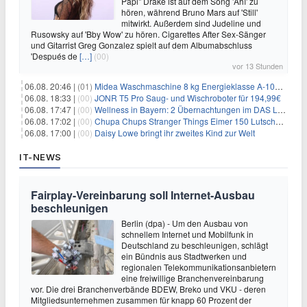
Papi" Drake ist auf dem Song 'Ahí' zu
hören, während Bruno Mars auf 'Still'
mitwirkt. Außerdem sind Judeline und
Rusowsky auf 'Bby Wow' zu hören. Cigarettes After Sex-Sänger
und Gitarrist Greg Gonzalez spielt auf dem Albumabschluss
'Después de
[…]
(00)
vor 13 Stunden
06.08. 20:46 |
(01)
Midea Waschmaschine 8 kg Energieklasse A-10% 1400 U/Min für 289,97€
06.08. 18:33 |
(00)
JONR T5 Pro Saug- und Wischroboter für 194,99€
06.08. 17:47 |
(00)
Wellness in Bayern: 2 Übernachtungen im DAS LUDWIG Sports Resort inkl. HP + Wellness ab 174€ p.P.
06.08. 17:02 |
(00)
Chupa Chups Stranger Things Eimer 150 Lutscher für 21,95€
06.08. 17:00 |
(00)
Daisy Lowe bringt ihr zweites Kind zur Welt
IT-NEWS
Fairplay-Vereinbarung soll Internet-Ausbau
beschleunigen
Berlin (dpa) - Um den Ausbau von
schnellem Internet und Mobilfunk in
Deutschland zu beschleunigen, schlägt
ein Bündnis aus Stadtwerken und
regionalen Telekommunikationsanbietern
eine freiwillige Branchenvereinbarung
vor. Die drei Branchenverbände BDEW, Breko und VKU - deren
Mitgliedsunternehmen zusammen für knapp 60 Prozent der