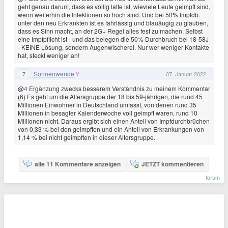
geht genau darum, dass es völlig latte ist, wieviele Leute geimpft sind,
wenn weiterhin die Infektionen so hoch sind. Und bei 50% Impfdb.
unter den neu Erkrankten ist es fahrlässig und blauäugig zu glauben,
dass es Sinn macht, an der 2G+ Regel alles fest zu machen. Selbst
eine Impfpflicht ist - und das belegen die 50% Durchbruch bei 18-58J
- KEINE Lösung, sondern Augenwischerei. Nur wer weniger Kontakte
hat, steckt weniger an!
Sonnenwende
7
07. Januar 2022
@
4
Ergänzung zwecks besserem Verständnis zu meinem Kommentar
(6) Es geht um die Altersgruppe der 18 bis 59-jährigen, die rund 45
Millionen Einwohner in Deutschland umfasst, von denen rund 35
Millionen in besagter Kalenderwoche voll geimpft waren, rund 10
Millionen nicht. Daraus ergibt sich einen Anteil von Impfdurchbrüchen
von 0,33 % bei den geimpften und ein Anteil von Erkrankungen von
1,14 % bei nicht geimpften in dieser Altersgruppe.
alle 11 Kommentare anzeigen
JETZT kommentieren
forum