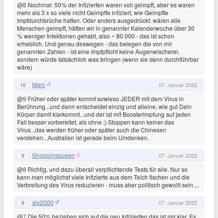
@
8
Nochmal: 50% der Infizierten waren voll geimpft, aber es waren
mehr als 3 x so viele nicht Geimpfte infiziert, wie Geimpfte
Impfdurchbrüche hatten. Oder anders ausgedrückt: wären alle
Menschen geimpft, hätten wir in genannter Kalenderwoche über 30
% weniger Infektionen gehabt, also ~ 80 000 - das ist schon
erheblich. Und genau deswegen - das belegen die von mir
genannten Zahlen - ist eine Impfpflicht keine Augenwischerei,
sondern würde tatsächlich was bringen (wenn sie denn durchführbar
wäre)
Marc
10
07. Januar 2022
@
9
Früher oder später kommt sowieso JEDER mit dem Virus in
Berührung...und dann entscheidet einzig und alleine, wie gut Dein
Körper damit klarkommt...und der ist mit Boosterimpfung auf jeden
Fall besser vorbereitet, als ohne ;) Stoppen kann keiner das
Virus...das werden früher oder später auch die Chinesen
verstehen...Australien ist gerade beim Umdenken.
Shoppingqueen
9
07. Januar 2022
@
8
Richtig, und dazu überall verpflichtende Tests für alle. Nur so
kann man möglichst viele Infizierte aus dem Teich fischen und die
Verbreitung des Virus reduzieren - muss aber politisch gewollt sein....
alx2000
8
07. Januar 2022
@
7
Die 50% beziehen sich auf die neu Infizierten,das ist mir klar. Es