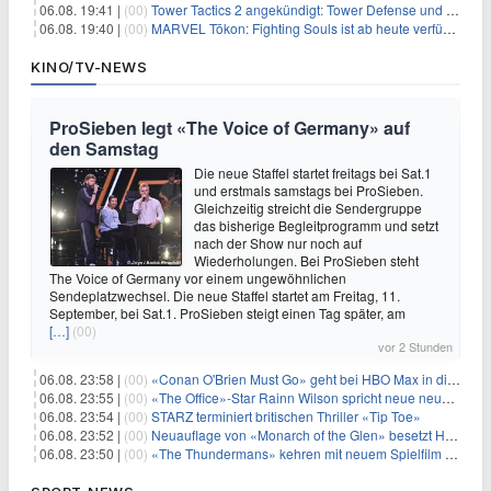
06.08. 19:41 |
(00)
Tower Tactics 2 angekündigt: Tower Defense und Deckbuilding Kombo kehrt zurück
06.08. 19:40 |
(00)
MARVEL Tōkon: Fighting Souls ist ab heute verfügbar
KINO/TV-NEWS
ProSieben legt «The Voice of Germany» auf
den Samstag
Die neue Staffel startet freitags bei Sat.1
und erstmals samstags bei ProSieben.
Gleichzeitig streicht die Sendergruppe
das bisherige Begleitprogramm und setzt
nach der Show nur noch auf
Wiederholungen. Bei ProSieben steht
The Voice of Germany vor einem ungewöhnlichen
Sendeplatzwechsel. Die neue Staffel startet am Freitag, 11.
September, bei Sat.1. ProSieben steigt einen Tag später, am
[…]
(00)
vor 2 Stunden
06.08. 23:58 |
(00)
«Conan O'Brien Must Go» geht bei HBO Max in die dritte Runde
06.08. 23:55 |
(00)
«The Office»-Star Rainn Wilson spricht neue neuseeländische Serie «Settling»
06.08. 23:54 |
(00)
STARZ terminiert britischen Thriller «Tip Toe»
06.08. 23:52 |
(00)
Neuauflage von «Monarch of the Glen» besetzt Hauptrollen
06.08. 23:50 |
(00)
«The Thundermans» kehren mit neuem Spielfilm zurück