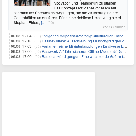
Motivation und Teamgefühl zu stärken.
Das Konzept setzt dabei vor allem auf
koordinative Überkreuzbewegungen, die die Aktivierung beider
Gehirnhälften unterstützen. Für die betriebliche Umsetzung bietet
Stephan Ehlers,
[…]
(00)
vor 14 Stunden
06.08. 17:34 |
(00)
Steigende Adipositasrate zeigt strukturellen Handlungsbedarf bei der Ernährung schulpflichtiger Kinder
06.08. 17:18 |
(00)
Pasinex startet Ausschreibung für hochgradiges Zinksulfidkonzentrat mit Germanium- und Silbergehalten und stellt ein Betriebsupdate bereit
06.08. 17:03 |
(00)
Variantenreiche Miniaturkupplungen für diverse Einsatzbereiche
06.08. 17:00 |
(00)
Passwork 7.7 führt sicheren Offline-Modus für Desktop- und Mobile-Apps ein
06.08. 17:00 |
(00)
Bauteilabkündigungen: Eine wachsende Gefahr für industrielle Elektroniksysteme