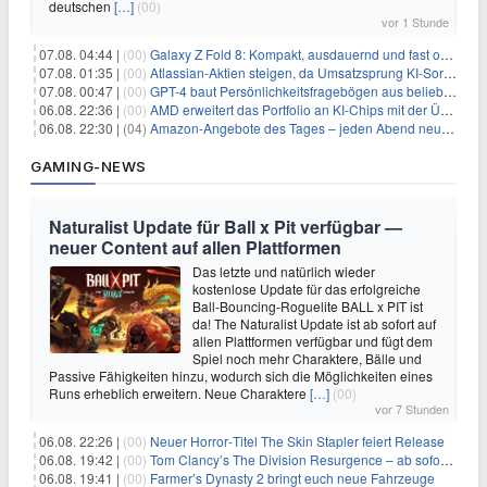
deutschen
[…]
(00)
vor 1 Stunde
07.08. 04:44 |
(00)
Galaxy Z Fold 8: Kompakt, ausdauernd und fast ohne Falte
07.08. 01:35 |
(00)
Atlassian-Aktien steigen, da Umsatzsprung KI-Sorgen dämpft
07.08. 00:47 |
(00)
GPT-4 baut Persönlichkeitsfragebögen aus beliebigen Texten und sagt Antworten voraus
06.08. 22:36 |
(00)
AMD erweitert das Portfolio an KI-Chips mit der Übernahme von Taalas
06.08. 22:30 |
(04)
Amazon-Angebote des Tages – jeden Abend neue Deals zum Stöbern
GAMING-NEWS
Naturalist Update für Ball x Pit verfügbar —
neuer Content auf allen Plattformen
Das letzte und natürlich wieder
kostenlose Update für das erfolgreiche
Ball-Bouncing-Roguelite BALL x PIT ist
da! The Naturalist Update ist ab sofort auf
allen Plattformen verfügbar und fügt dem
Spiel noch mehr Charaktere, Bälle und
Passive Fähigkeiten hinzu, wodurch sich die Möglichkeiten eines
Runs erheblich erweitern. Neue Charaktere
[…]
(00)
vor 7 Stunden
06.08. 22:26 |
(00)
Neuer Horror‑Titel The Skin Stapler feiert Release
06.08. 19:42 |
(00)
Tom Clancy’s The Division Resurgence – ab sofort für euch verfügbar
06.08. 19:41 |
(00)
Farmer’s Dynasty 2 bringt euch neue Fahrzeuge