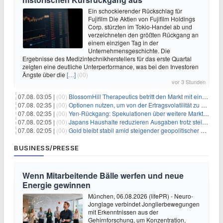
Ein schockierender Rückschlag für
Fujifilm Die Aktien von Fujifilm Holdings
Corp. stürzten im Tokio-Handel ab und
verzeichneten den größten Rückgang an
einem einzigen Tag in der
Unternehmensgeschichte. Die
Ergebnisse des Medizintechnikherstellers für das erste Quartal
zeigten eine deutliche Unterperformance, was bei den Investoren
Ängste über die
[…]
(00)
vor 3 Stunden
07.08. 03:05 |
(00)
BlossomHill Therapeutics betritt den Markt mit einem IPO-Boost von 150 Millionen Dollar
07.08. 02:35 |
(00)
Optionen nutzen, um von der Ertragsvolatilität zu profitieren
07.08. 02:35 |
(00)
Yen-Rückgang: Spekulationen über weitere Marktinterventionen nehmen zu
07.08. 02:05 |
(00)
Japans Haushalte reduzieren Ausgaben trotz steigender Löhne: Ein Warnsignal für das Wachstum
07.08. 02:05 |
(00)
Gold bleibt stabil amid steigender geopolitischer Spannungen im Persischen Golf
BUSINESS/PRESSE
Wenn Mitarbeitende Bälle werfen und neue
Energie gewinnen
München, 06.08.2026 (lifePR) - Neuro-
Jonglage verbindet Jonglierbewegungen
mit Erkenntnissen aus der
Gehirnforschung, um Konzentration,