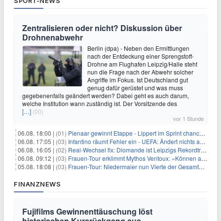
SPORT-NEWS
Zentralisieren oder nicht? Diskussion über
Drohnenabwehr
Berlin (dpa) - Neben den Ermittlungen
nach der Entdeckung einer Sprengstoff-
Drohne am Flughafen Leipzig/Halle steht
nun die Frage nach der Abwehr solcher
Angriffe im Fokus. Ist Deutschland gut
genug dafür gerüstet und was muss
gegebenenfalls geändert werden? Dabei geht es auch darum,
welche Institution wann zuständig ist. Der Vorsitzende des
[…]
(00)
vor 1 Stunde
06.08. 18:00 |
(01)
Pienaar gewinnt Etappe - Lippert im Sprint chancenlos
06.08. 17:05 |
(03)
Infantino räumt Fehler ein - UEFA: Ändert nichts an Boykott
06.08. 16:05 |
(02)
Real-Wechsel fix: Diomande ist Leipzigs Rekordtransfer
06.08. 09:12 |
(03)
Frauen-Tour erklimmt Mythos Ventoux: «Können alles schaffen»
05.08. 18:08 |
(03)
Frauen-Tour: Niedermaier nun Vierte der Gesamtwertung
FINANZNEWS
Fujifilms Gewinnenttäuschung löst
historischen Kursrückgang aus