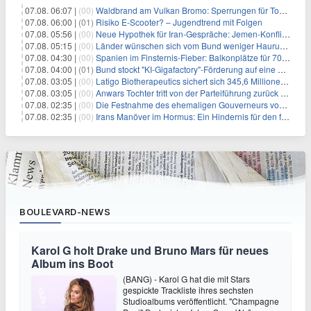
07.08. 06:07 |
(00)
Waldbrand am Vulkan Bromo: Sperrungen für Touristen
07.08. 06:00 |
(01)
Risiko E-Scooter? – Jugendtrend mit Folgen
07.08. 05:56 |
(00)
Neue Hypothek für Iran-Gespräche: Jemen-Konflikt eskaliert
07.08. 05:15 |
(00)
Länder wünschen sich vom Bund weniger Hauruck-Gesetzgebung
07.08. 04:30 |
(00)
Spanien im Finsternis-Fieber: Balkonplätze für 700 Euro
07.08. 04:00 |
(01)
Bund stockt "KI-Gigafactory"-Förderung auf eine Milliarde Euro auf
07.08. 03:05 |
(00)
Latigo Biotherapeutics sichert sich 345,6 Millionen Dollar in einer erhöhten IPO und ebnet den Weg für nicht-opioide Schmerztherapie
07.08. 03:05 |
(00)
Anwars Tochter tritt von der Parteiführung zurück und hebt politische Turbulenzen hervor
07.08. 02:35 |
(00)
Die Festnahme des ehemaligen Gouverneurs von Mexiko hebt die anhaltenden Herausforderungen in der Governance und im Geschäftsumfeld hervor
07.08. 02:35 |
(00)
Irans Manöver im Hormus: Ein Hindernis für den freien Handel und das Investorenvertrauen
BOULEVARD-NEWS
Karol G holt Drake und Bruno Mars für neues
Album ins Boot
(BANG) - Karol G hat die mit Stars
gespickte Trackliste ihres sechsten
Studioalbums veröffentlicht. "Champagne