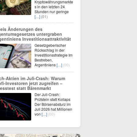
Kryptowährungsmarkte
s in den letzten 24
Stunden nur geringe
[…]
(01)
leis Änderungen des
gentumsgesetzes untergraben
gentiniens Investitionsattraktivität
Gesetzgeberischer
Rückschlag in der
Investitionsstrategie Im
Bestreben,
Argentiniens
[…]
(00)
ch-Aktien im Juli-Crash: Warum
ofi-Investoren jetzt zugreifen –
resstest statt Bärenmarkt
Der Juli-Crash:
Prüfstein statt Kollaps
Der Börsenabsturz im
Juli 2026 hat Millionen
von
[…]
(00)