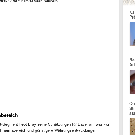
raktivität für Investoren mindern.
Ka
Pr
Be
Ad
Qa
St
st
abereich
t-Segment hebt Bray seine Schätzungen für Bayer an, was vor
 im Pharmabereich und günstigere Währungsentwicklungen