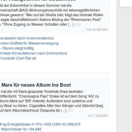
hts der Extremhitze in diesem Sommer hat die
meinschaft (BAG) Wohnungslosenhilfe vor lebensgefährlichen
hlose gewarnt. "Wer auf der Straße lebt, trägt das höchste Risiko
, sagte Geschäftsführerin Sabine Bösing der "Rheinischen Post"
). "Ohne Zugang zu Wasser, Schatten oder
[…]
(00)
vor 43 Minuten
nenabwehr beim Innenministerium
alen Kraftakt für Wasserversorgung
Ölpreis steigt kräftig
will Nato-Konsultationen nach Drohnenfund
 hunderte Chef-Titel ab
 Mars für neues Album ins Boot
hat die mit Stars gespickte Trackliste ihres sechsten
öffentlicht. "Champagne Papi" Drake ist auf dem Song 'Ahí' zu
runo Mars auf 'Still' mitwirkt. Außerdem sind Judeline und
y Wow' zu hören. Cigarettes After Sex-Sänger und Gitarrist Greg
 auf dem Albumabschluss 'Después de
[…]
(00)
vor 7 Stunden
 kg Energieklasse A-10% 1400 U/Min für 289,97€
Wischroboter für 194,99€