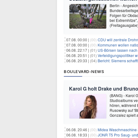
Berlin - Angesic
Bundesarbeitsge
Folgen für Obdac
bei Extremhitze"
(Freitagausgabe
07.08. 00:00 |
(00)
CDU will zentrale Droh
07.08. 00:00 |
(00)
Kommunen wollen nation
06.08. 22:17 |
(01)
US-Börsen lassen nach - 
06.08. 20:51 |
(01)
Verteidigungspolitiker 
06.08. 20:33 |
(04)
Bericht: Siemens schafft
BOULEVARD-NEWS
Karol G holt Drake und Bruno
(BANG) - Karol G 
Studioalbums ver
hören, während B
Rusowsky auf 'Bb
Gonzalez spielt
06.08. 20:46 |
(00)
Midea Waschmaschine 8
06.08. 18:33 |
(00)
JONR T5 Pro Saug- und 