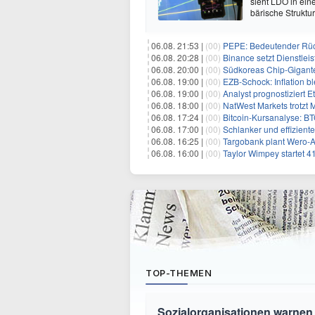
sieht LDO in ein
bärische Struktu
06.08. 21:53 |
(00)
PEPE: Bedeutender Rüc
06.08. 20:28 |
(00)
Binance setzt Dienstlei
06.08. 20:00 |
(00)
Südkoreas Chip-Gigante
06.08. 19:00 |
(00)
EZB-Schock: Inflation bl
06.08. 19:00 |
(00)
Analyst prognostiziert 
06.08. 18:00 |
(00)
NatWest Markets trotzt 
06.08. 17:24 |
(00)
Bitcoin-Kursanalyse: BTC käm
06.08. 17:00 |
(00)
Schlanker und effiziente
06.08. 16:25 |
(00)
Targobank plant Wero-
06.08. 16:00 |
(00)
Taylor Wimpey startet 4
TOP-THEMEN
Sozialorganisationen warnen