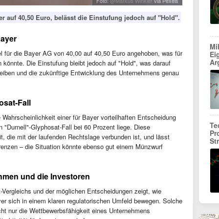
Foto:
@Markus Winkler
via Pexels
r auf 40,50 Euro, belässt die Einstufung jedoch auf "Hold".
Bayer
Mi
l für die Bayer AG von 40,00 auf 40,50 Euro angehoben, was für
Ei
Ar
 könnte. Die Einstufung bleibt jedoch auf "Hold", was darauf
bleiben und die zukünftige Entwicklung des Unternehmens genau
sat-Fall
 Wahrscheinlichkeit einer für Bayer vorteilhaften Entscheidung
Te
"Durnell"-Glyphosat-Fall bei 60 Prozent liege. Diese
Pr
t, die mit der laufenden Rechtslage verbunden ist, und lässt
St
renzen – die Situation könnte ebenso gut einem Münzwurf
hmen und die Investoren
-Vergleichs und der möglichen Entscheidungen zeigt, wie
er sich in einem klaren regulatorischen Umfeld bewegen. Solche
cht nur die Wettbewerbsfähigkeit eines Unternehmens