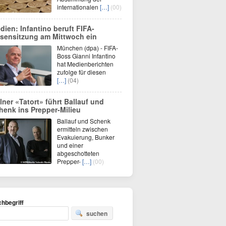
internationalen
[…]
(00)
dien: Infantino beruft FIFA-
isensitzung am Mittwoch ein
München (dpa) - FIFA-
Boss Gianni Infantino
hat Medienberichten
zufolge für diesen
[…]
(04)
lner «Tatort» führt Ballauf und
henk ins Prepper-Milieu
Ballauf und Schenk
ermitteln zwischen
Evakuierung, Bunker
und einer
abgeschotteten
Prepper-
[…]
(00)
hbegriff
suchen