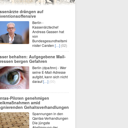
ssenärzte drängen auf
äventionsoffensive
Berlin -
Kassenärztechef
Andreas Gassen hat
von
Bundesgesundheitsmi
nister Carsten
[…]
(02)
sser behalten: Aufgegebene Mail-
ressen bergen Gefahren
Berlin (dpa/tmn) - Wer
seine E-Mail-Adresse
aufgibt, kann sich nicht
darauf
[…]
(00)
ntas-Piloten genehmigen
reikmaßnahmen amid
agnierenden Gehaltsverhandlungen
Spannungen in den
Qantas-Verhandlungen
Die jüngste
Abstimmung der