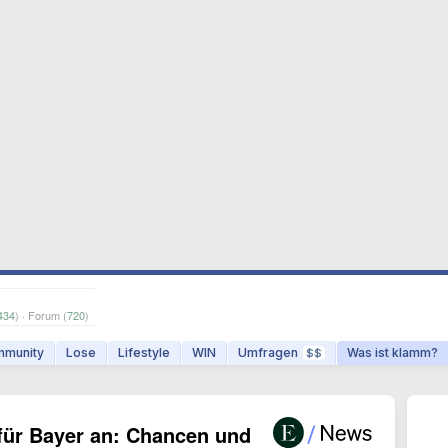
434
) · Forum (
720
)
munity
Lose
Lifestyle
WIN
Umfragen
Was ist klamm?
$$
für Bayer an: Chancen und