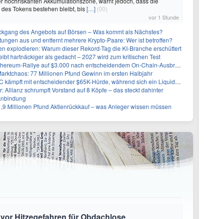
er hochriskanten Akkumulationszone, warnt jedoch, dass die
r des Tokens bestehen bleibt, bis
[…]
(00)
vor 1 Stunde
kgang des Angebots auf Börsen – Was kommt als Nächstes?
stungen aus und entfernt mehrere Krypto-Paare: Wer ist betroffen?
n explodieren: Warum dieser Rekord-Tag die KI-Branche erschüttert
eibt hartnäckiger als gedacht – 2027 wird zum kritischen Test
Ethereum-Rallye auf $3.000 nach entscheidendem On-Chain-Ausbruch
Marktchaos: 77 Millionen Pfund Gewinn im ersten Halbjahr
pft mit entscheidender $65K-Hürde, während sich ein Liquidationscluster aufbaut
r: Allianz schrumpft Vorstand auf 8 Köpfe – das steckt dahinter
Anbindung
1,9 Millionen Pfund Aktienrückkauf – was Anleger wissen müssen
 vor Hitzegefahren für Obdachlose