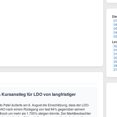
Di
0
0
0
0
0
Let
0
0
3
3
2
2
2
 Kursanstieg für LDO von langfristiger
to Patel äußerte am 6. August die Einschätzung, dass der LDO-
DAO nach einem Rückgang von fast 94% gegenüber seinem
ithoch um mehr als 1.700% steigen könnte. Der Marktbeobachter