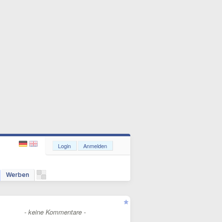
Login
Anmelden
Werben
- keine Kommentare -