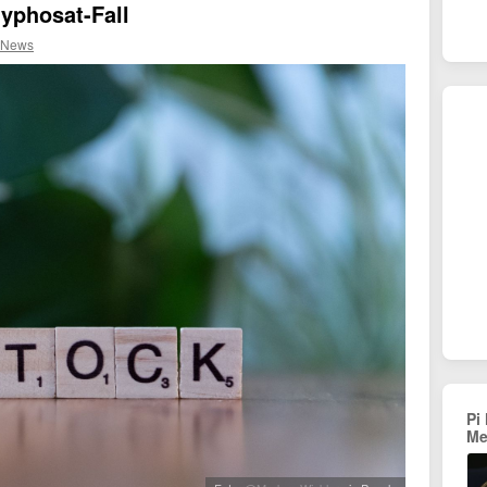
yphosat-Fall
 News
Pi
Me