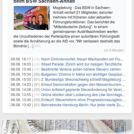
beim BSW Sachsen-Anhalt
Magdeburg - Das BSW in Sachsen-
Anhalt verliert 21 Mitglieder, darunter
mehrere mit früheren oder aktuellen
Führungsfunktionen. Das berichtet die
"Mitteldeutsche Zeitung". In einem
gemeinsamen Austrittsschreiben werfen
die Unzufriedenen der Parteispitze einen autoritären Führungsstil
sowie die Annäherung an die AfD vor. "Wir verlassen deshalb das
Bündnis
[…]
(00)
vor 3 Minuten
08.08. 16:17 |
(00)
Nach Drohnenvorfall: Neuer Wachposten am Flughafen
08.08. 16:05 |
(00)
Street Parade: Zürich wird zur riesigen Tanzfläche
08.08. 15:46 |
(00)
Bestimmte Vereine sollen höhere Steuern zahlen
08.08. 15:34 |
(02)
Bulgarien: Drohne in Nähe von wichtiger Gaspipeline explodiert
08.08. 15:03 |
(01)
2. Bundesliga: Braunschweig schießt Magdeburg ab
08.08. 14:23 |
(01)
Erneut Demonstration gegen den Massentourismus auf Mallorca
08.08. 14:08 |
(03)
Union kritisiert geplante Steueränderung für Vereine
08.08. 13:55 |
(00)
Grüne streiten über Lockerung des Lkw-Sonntagsfahrverbots
08.08. 13:46 |
(02)
Entwurf: Steuerreform ohne Progressionsausgleich geplant
08.08. 13:42 |
(01)
Bahnstrecke Hamburg-Berlin: Nur jeder vierte Zug pünktlich