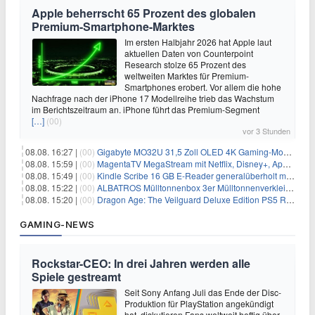
Apple beherrscht 65 Prozent des globalen
Premium-Smartphone-Marktes
Im ersten Halbjahr 2026 hat Apple laut
aktuellen Daten von Counterpoint
Research stolze 65 Prozent des
weltweiten Marktes für Premium-
Smartphones erobert. Vor allem die hohe
Nachfrage nach der iPhone 17 Modellreihe trieb das Wachstum
im Berichtszeitraum an. iPhone führt das Premium-Segment
[…]
(00)
vor 3 Stunden
08.08. 16:27 |
(00)
Gigabyte MO32U 31,5 Zoll OLED 4K Gaming-Monitor für 549€
08.08. 15:59 |
(00)
MagentaTV MegaStream mit Netflix, Disney+, Apple TV+ & RTL+ für 30€/Monat (effektiv 20,83€/Monat)
08.08. 15:49 |
(00)
Kindle Scribe 16 GB E-Reader generalüberholt mit Eingabestift für 197,99€
08.08. 15:22 |
(00)
ALBATROS Mülltonnenbox 3er Mülltonnenverkleidung aus Metall für 577,15€
08.08. 15:20 |
(00)
Dragon Age: The Veilguard Deluxe Edition PS5 Rollenspiel für 13,76€
GAMING-NEWS
Rockstar-CEO: In drei Jahren werden alle
Spiele gestreamt
Seit Sony Anfang Juli das Ende der Disc-
Produktion für PlayStation angekündigt
hat, diskutieren Fans weltweit heftig über