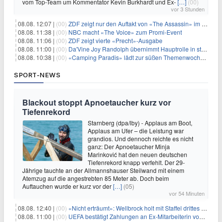
vom Top-Team um Kommentator Kevin Burkhardt und Ex-
[…]
(00)
vor 3 Stunden
08.08. 12:07 |
(00)
ZDF zeigt nur den Auftakt von «The Assassin» im Fernsehen
08.08. 11:38 |
(00)
NBC macht «The Voice» zum Promi-Event
08.08. 11:06 |
(00)
ZDF zeigt vierte «Precht»-Ausgabe
08.08. 11:00 |
(00)
Da'Vine Joy Randolph übernimmt Hauptrolle in starbesetzter schwarzer Komödie
08.08. 10:38 |
(00)
«Camping Paradis» lädt zur süßen Themenwoche ein
SPORT-NEWS
Blackout stoppt Apnoetaucher kurz vor
Tiefenrekord
Starnberg (dpa/lby) - Applaus am Boot,
Applaus am Ufer – die Leistung war
grandios. Und dennoch reichte es nicht
ganz: Der Apnoetaucher Minja
Marinković hat den neuen deutschen
Tiefenrekord knapp verfehlt. Der 29-
Jährige tauchte an der Allmannshauser Steilwand mit einem
Atemzug auf die angestrebten 85 Meter ab. Doch beim
Auftauchen wurde er kurz vor der
[…]
(05)
vor 54 Minuten
08.08. 12:40 |
(00)
«Nicht erträumt»: Wellbrock holt mit Staffel drittes EM-Gold
08.08. 11:00 |
(00)
UEFA bestätigt Zahlungen an Ex-Mitarbeiterin von Infantino