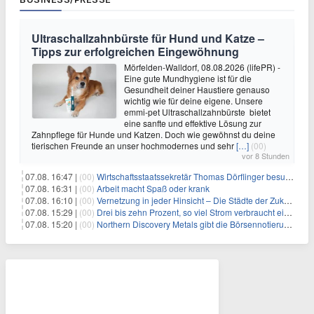
Ultraschallzahnbürste für Hund und Katze –
Tipps zur erfolgreichen Eingewöhnung
Mörfelden-Walldorf, 08.08.2026 (lifePR) -
Eine gute Mundhygiene ist für die
Gesundheit deiner Haustiere genauso
wichtig wie für deine eigene. Unsere
emmi-pet Ultraschallzahnbürste bietet
eine sanfte und effektive Lösung zur
Zahnpflege für Hunde und Katzen. Doch wie gewöhnst du deine
tierischen Freunde an unser hochmodernes und sehr
[…]
(00)
vor 8 Stunden
07.08. 16:47 |
(00)
Wirtschaftsstaatssekretär Thomas Dörflinger besucht Handwerksbetrieb im Kammerbezirk Freiburg
07.08. 16:31 |
(00)
Arbeit macht Spaß oder krank
07.08. 16:10 |
(00)
Vernetzung in jeder Hinsicht – Die Städte der Zukunft sind grün-blau
07.08. 15:29 |
(00)
Drei bis zehn Prozent, so viel Strom verbraucht ein Aufzug im Gebäude
07.08. 15:20 |
(00)
Northern Discovery Metals gibt die Börsennotierung an der Frankfurter Wertpapierbörse bekannt