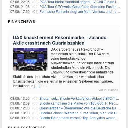
07.08. 22:05 |
(00)
PGA Tour bleibt standhaft gegen LIV Golf Fusion in einem sich wandelnden Sportumfeld
07.08. 21:06 |
(00)
PGA Tour-CEO weist Gespräche über eine Fusion mit LIV Golf zurück und bekräftigt die Wettbewerbslandschaft
07.08. 17:59 |
(04)
Polnische Fahrerin siegt am Mont Ventoux und holt Tour-Gelb
FINANZNEWS
DAX knackt erneut Rekordmarke – Zalando-
Aktie crasht nach Quartalszahlen
DAX erobert neues Rekordhoch –
Momentum bleibt intakt Der DAX setzt
seine beeindruckende
Aufwärtsbewegung fort und markiert zum
wiederholten Male ein Allzeithoch. Die
Entwicklung unterstreicht die anhaltende
Stabilität des deutschen Aktienmarktes trotz wirtschaftlicher
Unsicherheiten, die weiterhin in einzelnen Sektoren nachwirken.
Institutionelle
[…]
(00)
vor 2 Stunden
08.08. 13:55 |
(00)
Bhutan setzt Bitcoin-Verkäufe fort: Aktuelle BTC-Transaktionen
08.08. 12:09 |
(00)
Bitcoin kämpft um die Marke von $65.000, Pi Network gewinnt an Unterstützung
08.08. 12:00 |
(00)
Commerzbank-Übernahme: Wie die Deutsche Bank im Schatten zum großen Gewinner wird
08.08. 10:00 |
(00)
Bitcoin-Schock: Während Kurse fallen, plant die Regierung die Steuer-Bombe
08.08. 09:29 |
(00)
Bitcoin-Bärenmarkt vorbei? Top-Analysten werden optimistisch, aber die Geschichte sagt etwas anderes
BUSINESS/PRESSE