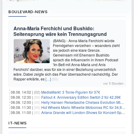
BOULEVARD-NEWS
Anna-Maria Ferchichi und Bushido:
Seitensprung wäre kein Trennungsgrund
(BANG) - Anna-Maria Ferchichi würde
Fremdgehen verzeihen – woanders zieht
sie jedoch eine klare Grenze.
Gemeinsam mit Ehemann Bushido
sprach die Influencerin in ihrem Podcast
'Im Bett mit Anna-Maria und Anis
Ferchichi' darüber, was für sie in einer Beziehung unverzeihlich
wäre. Dabei zeigte sich das Paar überraschend nachsichtig. Der
Rapper erklärte, es
[…]
(00)
vor 5 Stunden
08.08. 14:02 |
(02)
MediaMarkt: 3 Tonie-Figuren für 37€
08.08. 12:30 |
(00)
Fallout 4: Anniversary Edition Switch 2 für 42,39€
08.08. 12:00 |
(00)
Helly Hansen Reisetasche Chelsea Evolution MID 54L für 29,99€
08.08. 11:30 |
(00)
Hot Wheels Mario Wheelie Motocross RC für 34,99€
08.08. 11:00 |
(00)
Ariana Grande will London-Shows für Konzert-Special filmen
IT-NEWS