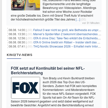
Eigentumsrechte und die langfristige
Bewahrung von Videospielen. Allerdings
trat schon eine Woche zuvor Rockstar
eine große Debatte los. Denn mit Grand Theft Auto VI erscheint
der höchstwahrscheinlich größte Titel des Jahres
[…]
(00)
vor 31 Minuten
08.08. 14:00 |
(00)
Fallout 3 war nicht so groß, wie Bethesda es ursprünglich wollte
08.08. 13:30 |
(00)
Marvel’s Spider-Man 2 bekommt überraschendes PS5-Update mit gewünschter Komfortfunktion
08.08. 12:56 |
(00)
GTA 6 ohne Disc: Take-Two erklärt die Entscheidung für Download-Codes
08.08. 08:30 |
(00)
GTA 6 Online bleibt ein Rätsel – Insider stellt das neue Gerücht klar
08.08. 07:41 |
(00)
THQ Nordic Showcase 2026 – Erhaltet mehr Informationen
KINO/TV-NEWS
FOX setzt auf Kontinuität bei seiner NFL-
Berichterstattung
Tom Brady und Kevin Burkhardt bleiben
auch 2026 das Top-Duo des US-
Senders. Zudem hat FOX sein komplettes
Kommentatoren- und Moderatorenteam
für die neue NFL-Saison vorgestellt. FOX
Sports hat sein On-Air-Team für die NFL-
Saison 2026 bekannt gegeben und setzt dabei weitgehend auf
bewährte Gesichter. Angeführt wird die Berichterstattung erneut