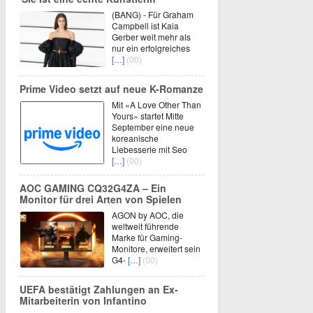
(BANG) - Für Graham
Campbell ist Kaia
Gerber weit mehr als
nur ein erfolgreiches
[…]
(00)
Prime Video setzt auf neue K-Romanze
Mit «A Love Other Than
Yours» startet Mitte
September eine neue
koreanische
Liebesserie mit Seo
[…]
(00)
AOC GAMING CQ32G4ZA – Ein
Monitor für drei Arten von Spielen
AGON by AOC, die
weltweit führende
Marke für Gaming-
Monitore, erweitert sein
G4-
[…]
(00)
UEFA bestätigt Zahlungen an Ex-
Mitarbeiterin von Infantino