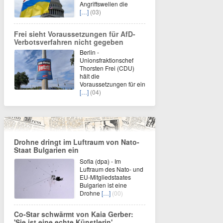
Angriffswellen die
[…]
(03)
Frei sieht Voraussetzungen für AfD-
Verbotsverfahren nicht gegeben
Berlin -
Unionsfraktionschef
Thorsten Frei (CDU)
hält die
Voraussetzungen für ein
[…]
(04)
Drohne dringt im Luftraum von Nato-
Staat Bulgarien ein
Sofia (dpa) - Im
Luftraum des Nato- und
EU-Mitgliedstaates
Bulgarien ist eine
Drohne
[…]
(00)
Co-Star schwärmt von Kaia Gerber:
'Sie ist eine echte Künstlerin'