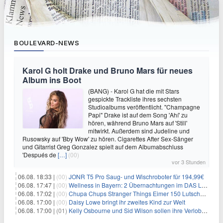
BOULEVARD-NEWS
Karol G holt Drake und Bruno Mars für neues
Album ins Boot
(BANG) - Karol G hat die mit Stars
gespickte Trackliste ihres sechsten
Studioalbums veröffentlicht. "Champagne
Papi" Drake ist auf dem Song 'Ahí' zu
hören, während Bruno Mars auf 'Still'
mitwirkt. Außerdem sind Judeline und
Rusowsky auf 'Bby Wow' zu hören. Cigarettes After Sex-Sänger
und Gitarrist Greg Gonzalez spielt auf dem Albumabschluss
'Después de
[…]
(00)
vor 3 Stunden
06.08. 18:33 |
(00)
JONR T5 Pro Saug- und Wischroboter für 194,99€
06.08. 17:47 |
(00)
Wellness in Bayern: 2 Übernachtungen im DAS LUDWIG Sports Resort inkl. HP + Wellness ab 174€ p.P.
06.08. 17:02 |
(00)
Chupa Chups Stranger Things Eimer 150 Lutscher für 21,95€
06.08. 17:00 |
(00)
Daisy Lowe bringt ihr zweites Kind zur Welt
06.08. 17:00 |
(01)
Kelly Osbourne und Sid Wilson sollen ihre Verlobung gelöst haben