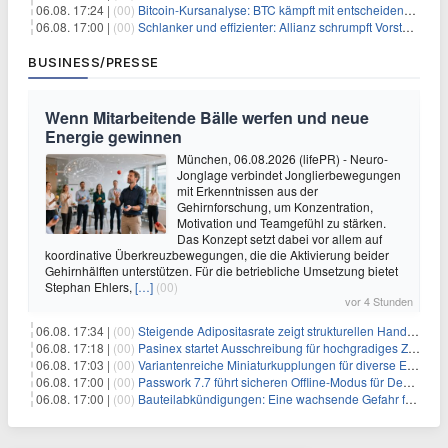
06.08. 17:24 |
(00)
Bitcoin-Kursanalyse: BTC kämpft mit entscheidender $65K-Hürde, während sich ein Liquidationscluster aufbaut
06.08. 17:00 |
(00)
Schlanker und effizienter: Allianz schrumpft Vorstand auf 8 Köpfe – das steckt dahinter
BUSINESS/PRESSE
Wenn Mitarbeitende Bälle werfen und neue
Energie gewinnen
München, 06.08.2026 (lifePR) - Neuro-
Jonglage verbindet Jonglierbewegungen
mit Erkenntnissen aus der
Gehirnforschung, um Konzentration,
Motivation und Teamgefühl zu stärken.
Das Konzept setzt dabei vor allem auf
koordinative Überkreuzbewegungen, die die Aktivierung beider
Gehirnhälften unterstützen. Für die betriebliche Umsetzung bietet
Stephan Ehlers,
[…]
(00)
vor 4 Stunden
06.08. 17:34 |
(00)
Steigende Adipositasrate zeigt strukturellen Handlungsbedarf bei der Ernährung schulpflichtiger Kinder
06.08. 17:18 |
(00)
Pasinex startet Ausschreibung für hochgradiges Zinksulfidkonzentrat mit Germanium- und Silbergehalten und stellt ein Betriebsupdate bereit
06.08. 17:03 |
(00)
Variantenreiche Miniaturkupplungen für diverse Einsatzbereiche
06.08. 17:00 |
(00)
Passwork 7.7 führt sicheren Offline-Modus für Desktop- und Mobile-Apps ein
06.08. 17:00 |
(00)
Bauteilabkündigungen: Eine wachsende Gefahr für industrielle Elektroniksysteme