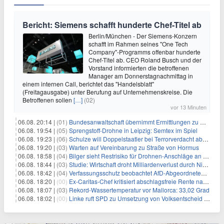
Bericht: Siemens schafft hunderte Chef-Titel ab
Berlin/München - Der Siemens-Konzern
schafft im Rahmen seines "One Tech
Company"-Programms offenbar hunderte
Chef-Titel ab. CEO Roland Busch und der
Vorstand informierten die betroffenen
Manager am Donnerstagnachmittag in
einem internen Call, berichtet das "Handelsblatt"
(Freitagausgabe) unter Berufung auf Unternehmenskreise. Die
Betroffenen sollen
[…]
(02)
vor 13 Minuten
06.08. 20:14 |
(01)
Bundesanwaltschaft übernimmt Ermittlungen zu Drohnenvorfall
06.08. 19:54 |
(05)
Sprengstoff-Drohne in Leipzig: Semtex im Spiel
06.08. 19:23 |
(06)
Schulze will Doppelstaatler bei Terrorverdacht abschieben
06.08. 19:20 |
(03)
Warten auf Vereinbarung zu Straße von Hormus
06.08. 18:58 |
(04)
Bilger sieht Restrisiko für Drohnen-Anschläge an Flughäfen
06.08. 18:44 |
(03)
Studie: Wirtschaft droht Milliardenverlust durch Niedrigwasser
06.08. 18:42 |
(04)
Verfassungsschutz beobachtet AfD-Abgeordneten Nolte
06.08. 18:20 |
(00)
Ex-Caritas-Chef kritisiert abschlagsfreie Rente nach 45 Jahren
06.08. 18:07 |
(03)
Rekord-Wassertemperatur vor Mallorca: 33,02 Grad
06.08. 18:02 |
(00)
Linke ruft SPD zu Umsetzung von Volksentscheid auf