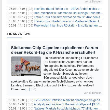
vor 2 Stunden
06.08. 17:05 |
(02)
Infantino räumt Fehler ein - UEFA: Ändert nichts an Boykott
06.08. 16:05 |
(00)
Real-Wechsel fix: Diomande ist Leipzigs Rekordtransfer
06.08. 09:12 |
(02)
Frauen-Tour erklimmt Mythos Ventoux: «Können alles schaffen»
05.08. 18:08 |
(03)
Frauen-Tour: Niedermaier nun Vierte der Gesamtwertung
05.08. 14:12 |
(05)
Figo fordert Infantinos Rücktritt: «Er sollte gehen. Jetzt»
FINANZNEWS
Südkoreas Chip-Giganten explodieren: Warum
dieser Rekord-Tag die KI-Branche erschüttert
Ein historischer Handelstag für Südkorea
Der koreanische Aktienmarkt hat am
Freitag eine beispiellose Performance
abgeliefert. Der Kospi-Index verzeichnete
seinen besten Handelstag in der
Börsengeschichte, angetrieben durch
spektakuläre Kursgewinne in den Tech-Schwergewichten des
Landes. Samsung Electronics und SK Hynix, zwei der weltweit
führenden
[…]
(00)
vor 46 Minuten
06.08. 19:00 |
(00)
EZB-Schock: Inflation bleibt hartnäckiger als gedacht – 2027 wird zum kritischen Test
06.08. 19:00 |
(00)
Analyst prognostiziert Ethereum-Rallye auf $3.000 nach entscheidendem On-Chain-Ausbruch
06.08. 18:00 |
(00)
NatWest Markets trotzt Marktchaos: 77 Millionen Pfund Gewinn im ersten Halbjahr