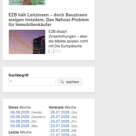
EZB hält Leitzinsen – doch Bauzinsen
steigen trotzdem: Das Nahost-Problem
für Immobilienkäufer
EZB stoppt
Zinserhöhungen – aber
die Märkte spielen nicht
mit Die Europäische
[…]
(00)
Suchbegriff
suchen
Diese
Woche
Vorletzte
Woche
06.08.2026
26.07.2026
(Heute)
(So)
05.08.2026
25.07.2026
(Gestern)
(Sa)
04.08.2026
24.07.2026
(Di)
(Fr)
03.08.2026
23.07.2026
(Mo)
(Do)
22.07.2026
(Mi)
Letzte
Woche
21.07.2026
(Di)