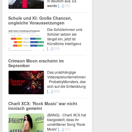
m deutlich aus. Es
werde
[…]
(00)
Schule und KI: Große Chancen,
ungleiche Voraussetzungen
Die Schülerinnen und
Schüler setzen sie
längst ein, jetzt ist
Künstliche Intelligenz
[…]
(00)
Crimson Moon erscheint im
September
Das unabhängige
Videospielunternehmen
ProbablyMonsters, das
sich auf die Entwicklung
[…]
(00)
Charli XCX: 'Rock Music' war nicht
ironisch gemeint
(BANG) - Charli XCX hat
klargestellt, dass ihr
umstrittener Song 'Rock
Music'
[…]
(00)