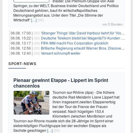
Insider. Die Premium-Gruppe von Axel
Springer, zu der WELT, Business Insider Deutschland und Politico
Deutschland gehören, baut ihr wirtschaftspolitisches
Meinungsangebot aus. Unter dem Titel „Die Stimme der
Wirtschaft“
[…]
(00)
vor 5 Stunden
06.08. 17:00 |
(00)
'Stranger Things'-Star David Harbour kehrt für 'Violent Night 2' zurück – Kristen Bell stößt zur Besetzung
06.08. 15:22 |
(00)
Deutsche Telekom bleibt bei MagentaTV-Kunden vage
06.08. 13:17 |
(00)
FIFA-WM macht Fox Corporation glücklich
06.08. 12:56 |
(00)
Britische Regierung erlaubt Warner Bros. Discovery-Übernahme
06.08. 12:40 |
(00)
Versant schrumpft weiter
SPORT-NEWS
Pienaar gewinnt Etappe - Lippert im Sprint
chancenlos
Tournon-sur-Rhône (dpa) - Die frühere
deutsche Rad-Meisterin Liane Lippert hat
ihren insgesamt zweiten Etappenerfolg
bei der Tour de France der Frauen
verpasst. Nach hügeligen 153,4
Kilometern zwischen Montbrison und
Tournon-sur-Rhone musste sich die 28-Jährige im Sprint einer
siebenköpfigen Fluchtgruppe bei der sechsten Etappe als
Sechste geschlagen
[…]
(00)