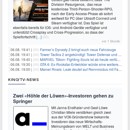
Division Resurgence, das neue
kostenlose Third-Person-Shooter-RPG,
nach der Early-Access-Phase ab sofort
weltweit für PC über Ubisoft Connect und
Steam verfügbar ist. Das Spiel ist
ebenfalls bereits für iOS- und Android-Geräte verfügbar und
unterstützt Crossplay und Cross-Progression, so dass der
Spielfortschritt
[…]
(00)
vor 1 Stunde
06.08. 19:41 |
(00)
Farmer’s Dynasty 2 bringt euch neue Fahrzeuge
06.08. 19:41 |
(00)
Tower Tactics 2 angekündigt: Tower Defense und Deckbuilding Kombo kehrt zurück
06.08. 19:40 |
(00)
MARVEL Tōkon: Fighting Souls ist ab heute verfügbar
06.08. 19:30 |
(00)
GTA 6: Ex-Rockstar-Entwickler würde eine weitere Verschiebung nicht überraschen
06.08. 19:00 |
(00)
Marvel Rivals: Leak deutet auf Rennmodus mit Fahrzeugen hin
KINO/TV-NEWS
Zwei «Höhle der Löwen»-Investoren gehen zu
Springer
Mit Janna Ensthaler und Gast-Löwe
Christian Miele verstärken gleich zwei
aus der VOX-Gründershow bekannte
Investoren das neue Wirtschafts-
Meinungsteam von WELT und Business