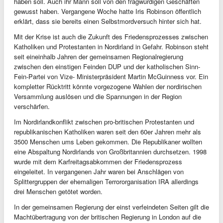
haben soll. Auch ihr Mann soll von den fragwürdigen Geschäften
gewusst haben. Vergangene Woche hatte Iris Robinson öffentlich
erklärt, dass sie bereits einen Selbstmordversuch hinter sich hat.
Mit der Krise ist auch die Zukunft des Friedensprozesses zwischen
Katholiken und Protestanten in Nordirland in Gefahr. Robinson steht
seit eineinhalb Jahren der gemeinsamen Regionalregierung
zwischen den einstigen Feinden DUP und der katholischen Sinn-
Fein-Partei von Vize- Ministerpräsident Martin McGuinness vor. Ein
kompletter Rücktritt könnte vorgezogene Wahlen der nordirischen
Versammlung auslösen und die Spannungen in der Region
verschärfen.
Im Nordirlandkonflikt zwischen pro-britischen Protestanten und
republikanischen Katholiken waren seit den 60er Jahren mehr als
3500 Menschen ums Leben gekommen. Die Republikaner wollten
eine Abspaltung Nordirlands von Großbritannien durchsetzen. 1998
wurde mit dem Karfreitagsabkommen der Friedensprozess
eingeleitet. In vergangenen Jahr waren bei Anschlägen von
Splittergruppen der ehemaligen Terrororganisation IRA allerdings
drei Menschen getötet worden.
In der gemeinsamen Regierung der einst verfeindeten Seiten gilt die
Machtübertragung von der britischen Regierung in London auf die