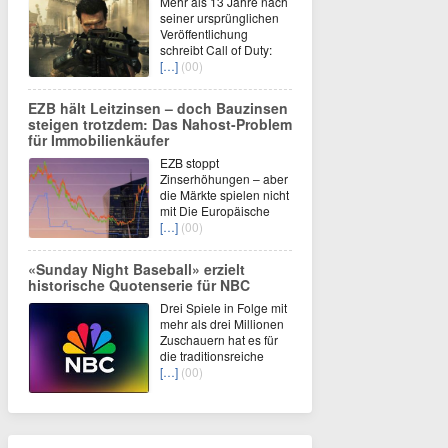
Mehr als 13 Jahre nach
seiner ursprünglichen
Veröffentlichung
schreibt Call of Duty:
[…]
(00)
EZB hält Leitzinsen – doch Bauzinsen
steigen trotzdem: Das Nahost-Problem
für Immobilienkäufer
EZB stoppt
Zinserhöhungen – aber
die Märkte spielen nicht
mit Die Europäische
[…]
(00)
«Sunday Night Baseball» erzielt
historische Quotenserie für NBC
Drei Spiele in Folge mit
mehr als drei Millionen
Zuschauern hat es für
die traditionsreiche
[…]
(00)