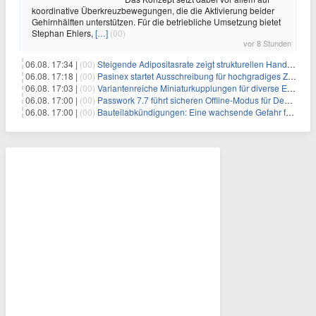
koordinative Überkreuzbewegungen, die die Aktivierung beider
Gehirnhälften unterstützen. Für die betriebliche Umsetzung bietet
Stephan Ehlers,
[…]
(00)
vor 8 Stunden
06.08. 17:34 |
(00)
Steigende Adipositasrate zeigt strukturellen Handlungsbedarf bei der Ernährung schulpflichtiger Kinder
06.08. 17:18 |
(00)
Pasinex startet Ausschreibung für hochgradiges Zinksulfidkonzentrat mit Germanium- und Silbergehalten und stellt ein Betriebsupdate bereit
06.08. 17:03 |
(00)
Variantenreiche Miniaturkupplungen für diverse Einsatzbereiche
06.08. 17:00 |
(00)
Passwork 7.7 führt sicheren Offline-Modus für Desktop- und Mobile-Apps ein
06.08. 17:00 |
(00)
Bauteilabkündigungen: Eine wachsende Gefahr für industrielle Elektroniksysteme