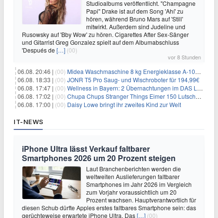
Studioalbums veröffentlicht. "Champagne
Papi" Drake ist auf dem Song 'Ahí' zu
hören, während Bruno Mars auf 'Still'
mitwirkt. Außerdem sind Judeline und
Rusowsky auf 'Bby Wow' zu hören. Cigarettes After Sex-Sänger
und Gitarrist Greg Gonzalez spielt auf dem Albumabschluss
'Después de
[…]
(00)
vor 8 Stunden
06.08. 20:46 |
(00)
Midea Waschmaschine 8 kg Energieklasse A-10% 1400 U/Min für 289,97€
06.08. 18:33 |
(00)
JONR T5 Pro Saug- und Wischroboter für 194,99€
06.08. 17:47 |
(00)
Wellness in Bayern: 2 Übernachtungen im DAS LUDWIG Sports Resort inkl. HP + Wellness ab 174€ p.P.
06.08. 17:02 |
(00)
Chupa Chups Stranger Things Eimer 150 Lutscher für 21,95€
06.08. 17:00 |
(00)
Daisy Lowe bringt ihr zweites Kind zur Welt
IT-NEWS
iPhone Ultra lässt Verkauf faltbarer
Smartphones 2026 um 20 Prozent steigen
Laut Branchenberichten werden die
weltweiten Auslieferungen faltbarer
Smartphones im Jahr 2026 im Vergleich
zum Vorjahr voraussichtlich um 20
Prozent wachsen. Hauptverantwortlich für
diesen Schub dürfte Apples erstes faltbares Smartphone sein: das
gerüchteweise erwartete iPhone Ultra. Das
[…]
(00)