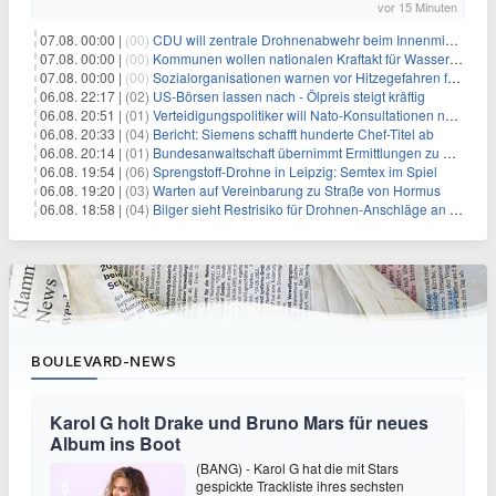
vor 15 Minuten
07.08. 00:00 |
(00)
CDU will zentrale Drohnenabwehr beim Innenministerium
07.08. 00:00 |
(00)
Kommunen wollen nationalen Kraftakt für Wasserversorgung
07.08. 00:00 |
(00)
Sozialorganisationen warnen vor Hitzegefahren für Obdachlose
06.08. 22:17 |
(02)
US-Börsen lassen nach - Ölpreis steigt kräftig
06.08. 20:51 |
(01)
Verteidigungspolitiker will Nato-Konsultationen nach Drohnenfund
06.08. 20:33 |
(04)
Bericht: Siemens schafft hunderte Chef-Titel ab
06.08. 20:14 |
(01)
Bundesanwaltschaft übernimmt Ermittlungen zu Drohnenvorfall
06.08. 19:54 |
(06)
Sprengstoff-Drohne in Leipzig: Semtex im Spiel
06.08. 19:20 |
(03)
Warten auf Vereinbarung zu Straße von Hormus
06.08. 18:58 |
(04)
Bilger sieht Restrisiko für Drohnen-Anschläge an Flughäfen
BOULEVARD-NEWS
Karol G holt Drake und Bruno Mars für neues
Album ins Boot
(BANG) - Karol G hat die mit Stars
gespickte Trackliste ihres sechsten