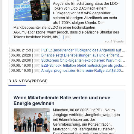
August die Einschätzung, dass der LDO-
Token von Lido DAO nach einem
Rückgang von fast 94% gegenüber
seinem bisherigen Allzeithoch um mehr
als 1.700% steigen könnte. Der
Marktbeobachter sieht LDO in einer hochriskanten
Akkumulationszone, warnt jedoch, dass die bärische Struktur des
Tokens bestehen bleibt, bis
[…]
(00)
vor 1 Stunde
06.08. 21:53 |
(00)
PEPE: Bedeutender Rückgang des Angebots auf Börsen – Was kommt als Nächstes?
06.08. 20:28 |
(00)
Binance setzt Dienstleistungen aus und entfernt mehrere Krypto-Paare: Wer ist betroffen?
06.08. 20:00 |
(00)
Südkoreas Chip-Giganten explodieren: Warum dieser Rekord-Tag die KI-Branche erschüttert
06.08. 19:00 |
(00)
EZB-Schock: Inflation bleibt hartnäckiger als gedacht – 2027 wird zum kritischen Test
06.08. 19:00 |
(00)
Analyst prognostiziert Ethereum-Rallye auf $3.000 nach entscheidendem On-Chain-Ausbruch
BUSINESS/PRESSE
Wenn Mitarbeitende Bälle werfen und neue
Energie gewinnen
München, 06.08.2026 (lifePR) - Neuro-
Jonglage verbindet Jonglierbewegungen
mit Erkenntnissen aus der
Gehirnforschung, um Konzentration,
Motivation und Teamgefühl zu stärken.
Das Konzept setzt dabei vor allem auf