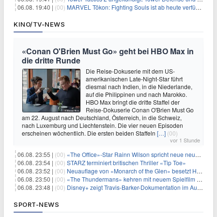
06.08. 19:40 |
(00)
MARVEL Tōkon: Fighting Souls ist ab heute verfügbar
KINO/TV-NEWS
«Conan O'Brien Must Go» geht bei HBO Max in
die dritte Runde
Die Reise-Dokuserie mit dem US-
amerikanischen Late-Night-Star führt
diesmal nach Indien, in die Niederlande,
auf die Philippinen und nach Marokko.
HBO Max bringt die dritte Staffel der
Reise-Dokuserie Conan O'Brien Must Go
am 22. August nach Deutschland, Österreich, in die Schweiz,
nach Luxemburg und Liechtenstein. Die vier neuen Episoden
erscheinen wöchentlich. Die ersten beiden Staffeln
[…]
(00)
vor 1 Stunde
06.08. 23:55 |
(00)
«The Office»-Star Rainn Wilson spricht neue neuseeländische Serie «Settling»
06.08. 23:54 |
(00)
STARZ terminiert britischen Thriller «Tip Toe»
06.08. 23:52 |
(00)
Neuauflage von «Monarch of the Glen» besetzt Hauptrollen
06.08. 23:50 |
(00)
«The Thundermans» kehren mit neuem Spielfilm zurück
06.08. 23:48 |
(00)
Disney+ zeigt Travis-Barker-Dokumentation im August
SPORT-NEWS