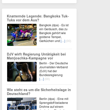
Knatternde Legende: Bangkoks Tuk-
Tuks vor dem Aus?
Bangkok (dpa) - Es ist
ein Geräusch, das zu
Bangkok gehört wie
goldene Tempel,
Garküchen und
[…]
(00)
DJV wirft Regierung Untätigkeit bei
Matrjoschka-Kampagne vor
Berlin - Der Deutsche
Journalisten-Verband
(DJV) hat der
Bundesregierung
[…]
(00)
Wie steht es um die Sicherheitslage in
Deutschland?
Berlin (dpa) - Eine mit
Sprengstoff beladene
Drohne auf einem