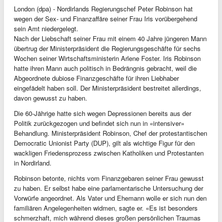
London (dpa) - Nordirlands Regierungschef Peter Robinson hat
wegen der Sex- und Finanzaffäre seiner Frau Iris vorübergehend
sein Amt niedergelegt.
Nach der Liebschaft seiner Frau mit einem 40 Jahre jüngeren Mann
übertrug der Ministerpräsident die Regierungsgeschäfte für sechs
Wochen seiner Wirtschaftsministerin Arlene Foster. Iris Robinson
hatte ihren Mann auch politisch in Bedrängnis gebracht, weil die
Abgeordnete dubiose Finanzgeschäfte für ihren Liebhaber
eingefädelt haben soll. Der Ministerpräsident bestreitet allerdings,
davon gewusst zu haben.
Die 60-Jährige hatte sich wegen Depressionen bereits aus der
Politik zurückgezogen und befindet sich nun in «intensiver»
Behandlung. Ministerpräsident Robinson, Chef der protestantischen
Democratic Unionist Party (DUP), gilt als wichtige Figur für den
wackligen Friedensprozess zwischen Katholiken und Protestanten
in Nordirland.
Robinson betonte, nichts vom Finanzgebaren seiner Frau gewusst
zu haben. Er selbst habe eine parlamentarische Untersuchung der
Vorwürfe angeordnet. Als Vater und Ehemann wolle er sich nun den
familiären Angelegenheiten widmen, sagte er. «Es ist besonders
schmerzhaft, mich während dieses großen persönlichen Traumas