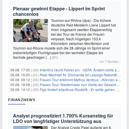
Pienaar gewinnt Etappe - Lippert im Sprint
chancenlos
Tournon-sur-Rhône (dpa) - Die frühere
deutsche Rad-Meisterin Liane Lippert hat
ihren insgesamt zweiten Etappenerfolg
bei der Tour de France der Frauen
verpasst. Nach hügeligen 153,4
Kilometern zwischen Montbrison und
Tournon-sur-Rhone musste sich die 28-Jährige im Sprint einer
siebenköpfigen Fluchtgruppe bei der sechsten Etappe als
Sechste geschlagen
[…]
(01)
vor 7 Stunden
06.08. 17:05 |
(03)
Infantino räumt Fehler ein - UEFA: Ändert nichts an Boykott
06.08. 16:05 |
(01)
Real-Wechsel fix: Diomande ist Leipzigs Rekordtransfer
06.08. 09:12 |
(03)
Frauen-Tour erklimmt Mythos Ventoux: «Können alles schaffen»
05.08. 18:08 |
(03)
Frauen-Tour: Niedermaier nun Vierte der Gesamtwertung
05.08. 14:12 |
(05)
Figo fordert Infantinos Rücktritt: «Er sollte gehen. Jetzt»
FINANZNEWS
Analyst prognostiziert 1.700% Kursanstieg für
LDO von langfristiger Unterstützung aus
Der Analyst Crypto Patel äußerte am 6.