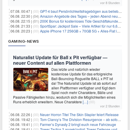
vor 8 Stunden
07.08. 00:47 |
(00)
GPT-4 baut Persönlichkeitsfragebögen aus beliebigen Texten und sagt Antworten voraus
06.08. 22:30 |
(04)
Amazon-Angebote des Tages – jeden Abend neue Deals zum Stöbern
06.08. 22:15 |
(01)
200€ Bonus für kostenloses Tide Geschäftskundenkonto
06.08. 21:33 |
(00)
SportSpar: Jackpot Sale – Viele Artikel für nur 6,66€ – nur 48 Stunden
06.08. 20:23 |
(00)
Apple iPhone 17 256GB + 70GB 5G + Alles-Flat im Vodafone-Netz für 34,99€/Monat – eff. 4,65€/Monat
GAMING-NEWS
Naturalist Update für Ball x Pit verfügbar —
neuer Content auf allen Plattformen
Das letzte und natürlich wieder
kostenlose Update für das erfolgreiche
Ball-Bouncing-Roguelite BALL x PIT ist
da! The Naturalist Update ist ab sofort auf
allen Plattformen verfügbar und fügt dem
Spiel noch mehr Charaktere, Bälle und
Passive Fähigkeiten hinzu, wodurch sich die Möglichkeiten eines
Runs erheblich erweitern. Neue Charaktere
[…]
(00)
vor 2 Stunden
06.08. 22:26 |
(00)
Neuer Horror‑Titel The Skin Stapler feiert Release
06.08. 19:42 |
(00)
Tom Clancy’s The Division Resurgence – ab sofort für euch verfügbar
06.08. 19:41 |
(00)
Farmer’s Dynasty 2 bringt euch neue Fahrzeuge
06.08. 19:41 |
(00)
Tower Tactics 2 angekündigt: Tower Defense und Deckbuilding Kombo kehrt zurück