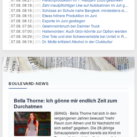
07.08. 08:18 |
(00)
Zahl mautpflichtiger Lkw auf Autobahnen im Juli gestiegen
07.08. 08:16 |
(00)
Schüsse an Schule nahe Bangkok: mindestens sieben Tote
07.08. 08:15 |
(00)
Etwas höhere Produktion im Juni
07.08. 08:12 |
(00)
Exporte im Juni gestiegen
07.08. 07:36 |
(00)
Gewinneinbruch bei Daimler Truck
07.08. 07:00 |
(00)
Hallervorden: Auch Grün könnte zur Option werden
07.08. 06:29 |
(00)
Drei Tote und drei Schwerverletzte bei Unfall in Rheinland-Pfalz
07.08. 06:19 |
(00)
Dr. Motte kritisiert Alkohol in der Clubkultur
BOULEVARD-NEWS
Bella Thorne: Ich gönne mir endlich Zeit zum
Durchatmen
(BANG) - Bella Thorne hat sich in den
vergangenen Jahren bewusst "mehr
Raum zum Atmen und für Nachsicht mit
sich selbst" gegeben. Die 28-jährige
Schauspielerin stand bereits als Kind im