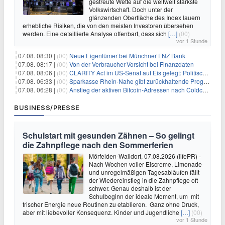
gestreute Wette auf die weltweit stärkste
Volkswirtschaft. Doch unter der
glänzenden Oberfläche des Index lauern
erhebliche Risiken, die von den meisten Investoren übersehen
werden. Eine detaillierte Analyse offenbart, dass sich
[…]
(00)
vor 1 Stunde
07.08. 08:30 |
(00)
Neue Eigentümer bei Münchner FNZ Bank
07.08. 08:17 |
(00)
Von der Verbraucher-Vorsicht bei Finanzdaten
07.08. 08:06 |
(00)
CLARITY Act im US-Senat auf Eis gelegt: Politische Differenzen verzögern Krypto-Gesetzgebung bis September
07.08. 06:33 |
(00)
Sparkasse Rhein-Nahe gibt zurückhaltende Prognose
07.08. 06:28 |
(00)
Anstieg der aktiven Bitcoin-Adressen nach Coldcard-Panik
BUSINESS/PRESSE
Schulstart mit gesunden Zähnen – So gelingt
die Zahnpflege nach den Sommerferien
Mörfelden-Walldorf, 07.08.2026 (lifePR) -
Nach Wochen voller Eiscreme, Limonade
und unregelmäßigen Tagesabläufen fällt
der Wiedereinstieg in die Zahnpflege oft
schwer. Genau deshalb ist der
Schulbeginn der ideale Moment, um mit
frischer Energie neue Routinen zu etablieren. Ganz ohne Druck,
aber mit liebevoller Konsequenz. Kinder und Jugendliche
[…]
(00)
vor 1 Stunde