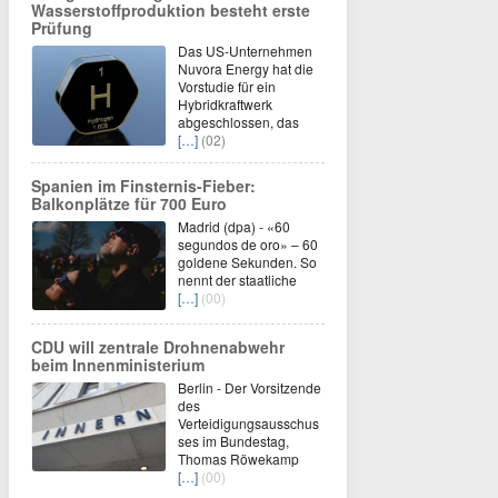
Wasserstoffproduktion besteht erste
Prüfung
Das US-Unternehmen
Nuvora Energy hat die
Vorstudie für ein
Hybridkraftwerk
abgeschlossen, das
[…]
(02)
Spanien im Finsternis-Fieber:
Balkonplätze für 700 Euro
Madrid (dpa) - «60
segundos de oro» – 60
goldene Sekunden. So
nennt der staatliche
[…]
(00)
CDU will zentrale Drohnenabwehr
beim Innenministerium
Berlin - Der Vorsitzende
des
Verteidigungsausschus
ses im Bundestag,
Thomas Röwekamp
[…]
(00)