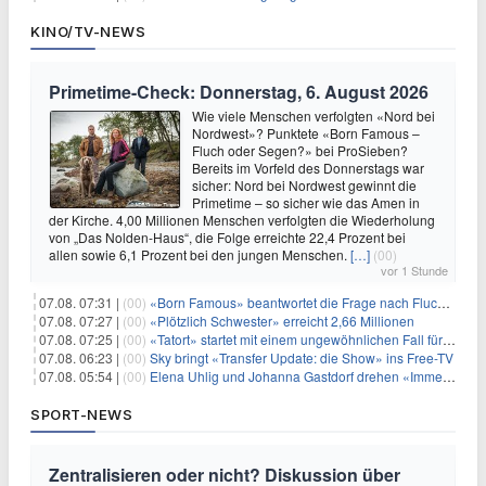
KINO/TV-NEWS
Primetime-Check: Donnerstag, 6. August 2026
Wie viele Menschen verfolgten «Nord bei
Nordwest»? Punktete «Born Famous –
Fluch oder Segen?» bei ProSieben?
Bereits im Vorfeld des Donnerstags war
sicher: Nord bei Nordwest gewinnt die
Primetime – so sicher wie das Amen in
der Kirche. 4,00 Millionen Menschen verfolgten die Wiederholung
von „Das Nolden-Haus“, die Folge erreichte 22,4 Prozent bei
allen sowie 6,1 Prozent bei den jungen Menschen.
[…]
(00)
vor 1 Stunde
07.08. 07:31 |
(00)
«Born Famous» beantwortet die Frage nach Fluch oder Segen
07.08. 07:27 |
(00)
«Plötzlich Schwester» erreicht 2,66 Millionen
07.08. 07:25 |
(00)
«Tatort» startet mit einem ungewöhnlichen Fall für Charlotte Lindholm
07.08. 06:23 |
(00)
Sky bringt «Transfer Update: die Show» ins Free-TV
07.08. 05:54 |
(00)
Elena Uhlig und Johanna Gastdorf drehen «Immer fehlt was»
SPORT-NEWS
Zentralisieren oder nicht? Diskussion über