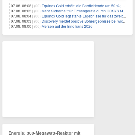
07.08. 08:08 |
(00)
Equinox Gold erhöht die Bardividende um 50 %; kündigt vierteljährliche Bardividende von 0,0225 US-Dollar pro Stammaktie an
07.08. 08:05 |
(00)
Mehr Sicherheit für Firmengeräte durch COSYS MDM
07.08. 08:04 |
(00)
Equinox Gold legt starke Ergebnisse für das zweite Quartal vor
07.08. 08:03 |
(00)
Discovery meldet positive Bohrergebnisse bei wichtigen Wachstumsprojekten, Ressourcenschätzungen für Dome und TVZ liegen im Zeitplan für Ende 2026
07.08. 08:00 |
(00)
Mersen auf der InnoTrans 2026
Energie: 300-Megawatt-Reaktor mit