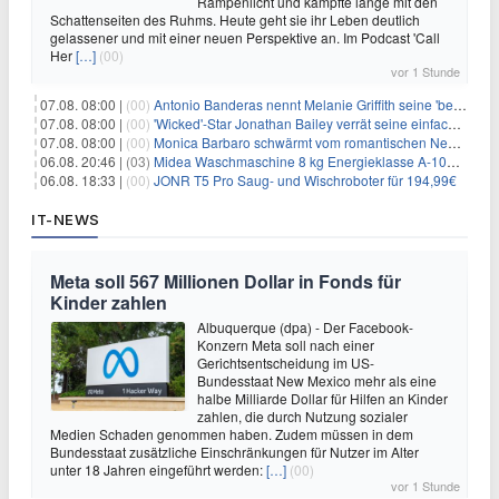
Rampenlicht und kämpfte lange mit den
Schattenseiten des Ruhms. Heute geht sie ihr Leben deutlich
gelassener und mit einer neuen Perspektive an. Im Podcast 'Call
Her
[…]
(00)
vor 1 Stunde
07.08. 08:00 |
(00)
Antonio Banderas nennt Melanie Griffith seine 'beste Freundin'
07.08. 08:00 |
(00)
'Wicked'-Star Jonathan Bailey verrät seine einfache Hautpflegeroutine
07.08. 08:00 |
(00)
Monica Barbaro schwärmt vom romantischen New York
06.08. 20:46 |
(03)
Midea Waschmaschine 8 kg Energieklasse A-10% 1400 U/Min für 289,97€
06.08. 18:33 |
(00)
JONR T5 Pro Saug- und Wischroboter für 194,99€
IT-NEWS
Meta soll 567 Millionen Dollar in Fonds für
Kinder zahlen
Albuquerque (dpa) - Der Facebook-
Konzern Meta soll nach einer
Gerichtsentscheidung im US-
Bundesstaat New Mexico mehr als eine
halbe Milliarde Dollar für Hilfen an Kinder
zahlen, die durch Nutzung sozialer
Medien Schaden genommen haben. Zudem müssen in dem
Bundesstaat zusätzliche Einschränkungen für Nutzer im Alter
unter 18 Jahren eingeführt werden:
[…]
(00)
vor 1 Stunde