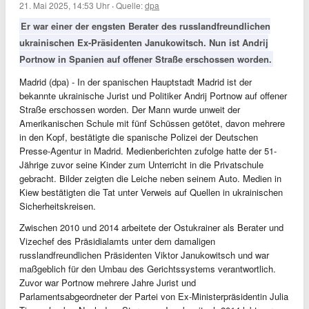
21. Mai 2025, 14:53 Uhr
·
Quelle:
dpa
Er war einer der engsten Berater des russlandfreundlichen
ukrainischen Ex-Präsidenten Janukowitsch. Nun ist Andrij
Portnow in Spanien auf offener Straße erschossen worden.
Madrid (dpa) - In der spanischen Hauptstadt Madrid ist der
bekannte ukrainische Jurist und Politiker Andrij Portnow auf offener
Straße erschossen worden. Der Mann wurde unweit der
Amerikanischen Schule mit fünf Schüssen getötet, davon mehrere
in den Kopf, bestätigte die spanische Polizei der Deutschen
Presse-Agentur in Madrid. Medienberichten zufolge hatte der 51-
Jährige zuvor seine Kinder zum Unterricht in die Privatschule
gebracht. Bilder zeigten die Leiche neben seinem Auto. Medien in
Kiew bestätigten die Tat unter Verweis auf Quellen in ukrainischen
Sicherheitskreisen.
Zwischen 2010 und 2014 arbeitete der Ostukrainer als Berater und
Vizechef des Präsidialamts unter dem damaligen
russlandfreundlichen Präsidenten Viktor Janukowitsch und war
maßgeblich für den Umbau des Gerichtssystems verantwortlich.
Zuvor war Portnow mehrere Jahre Jurist und
Parlamentsabgeordneter der Partei von Ex-Ministerpräsidentin Julia