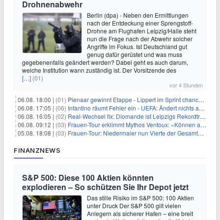
Drohnenabwehr
Berlin (dpa) - Neben den Ermittlungen
nach der Entdeckung einer Sprengstoff-
Drohne am Flughafen Leipzig/Halle steht
nun die Frage nach der Abwehr solcher
Angriffe im Fokus. Ist Deutschland gut
genug dafür gerüstet und was muss
gegebenenfalls geändert werden? Dabei geht es auch darum,
welche Institution wann zuständig ist. Der Vorsitzende des
[…]
(01)
vor 4 Stunden
06.08. 18:00 |
(01)
Pienaar gewinnt Etappe - Lippert im Sprint chancenlos
06.08. 17:05 |
(06)
Infantino räumt Fehler ein - UEFA: Ändert nichts an Boykott
06.08. 16:05 |
(02)
Real-Wechsel fix: Diomande ist Leipzigs Rekordtransfer
06.08. 09:12 |
(03)
Frauen-Tour erklimmt Mythos Ventoux: «Können alles schaffen»
05.08. 18:08 |
(03)
Frauen-Tour: Niedermaier nun Vierte der Gesamtwertung
FINANZNEWS
S&P 500: Diese 100 Aktien könnten
explodieren – So schützen Sie Ihr Depot jetzt
Das stille Risiko im S&P 500: 100 Aktien
unter Druck Der S&P 500 gilt vielen
Anlegern als sicherer Hafen – eine breit