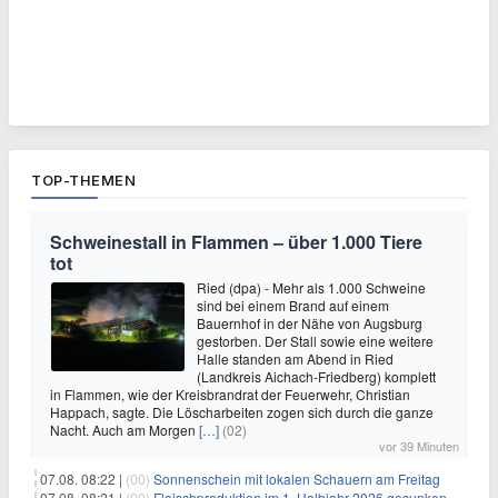
TOP-THEMEN
Schweinestall in Flammen – über 1.000 Tiere
tot
Ried (dpa) - Mehr als 1.000 Schweine
sind bei einem Brand auf einem
Bauernhof in der Nähe von Augsburg
gestorben. Der Stall sowie eine weitere
Halle standen am Abend in Ried
(Landkreis Aichach-Friedberg) komplett
in Flammen, wie der Kreisbrandrat der Feuerwehr, Christian
Happach, sagte. Die Löscharbeiten zogen sich durch die ganze
Nacht. Auch am Morgen
[…]
(02)
vor 39 Minuten
07.08. 08:22 |
(00)
Sonnenschein mit lokalen Schauern am Freitag
07.08. 08:21 |
(00)
Fleischproduktion im 1. Halbjahr 2026 gesunken