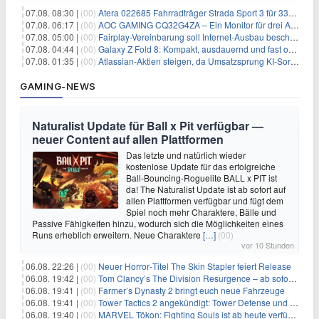
07.08. 08:30 |
(00)
Atera 022685 Fahrradträger Strada Sport 3 für 337,48€
07.08. 06:17 |
(00)
AOC GAMING CQ32G4ZA – Ein Monitor für drei Arten von Spielen
07.08. 05:00 |
(00)
Fairplay-Vereinbarung soll Internet-Ausbau beschleunigen
07.08. 04:44 |
(00)
Galaxy Z Fold 8: Kompakt, ausdauernd und fast ohne Falte
07.08. 01:35 |
(00)
Atlassian-Aktien steigen, da Umsatzsprung KI-Sorgen dämpft
GAMING-NEWS
Naturalist Update für Ball x Pit verfügbar —
neuer Content auf allen Plattformen
Das letzte und natürlich wieder
kostenlose Update für das erfolgreiche
Ball-Bouncing-Roguelite BALL x PIT ist
da! The Naturalist Update ist ab sofort auf
allen Plattformen verfügbar und fügt dem
Spiel noch mehr Charaktere, Bälle und
Passive Fähigkeiten hinzu, wodurch sich die Möglichkeiten eines
Runs erheblich erweitern. Neue Charaktere
[…]
(00)
vor 10 Stunden
06.08. 22:26 |
(00)
Neuer Horror‑Titel The Skin Stapler feiert Release
06.08. 19:42 |
(00)
Tom Clancy’s The Division Resurgence – ab sofort für euch verfügbar
06.08. 19:41 |
(00)
Farmer’s Dynasty 2 bringt euch neue Fahrzeuge
06.08. 19:41 |
(00)
Tower Tactics 2 angekündigt: Tower Defense und Deckbuilding Kombo kehrt zurück
06.08. 19:40 |
(00)
MARVEL Tōkon: Fighting Souls ist ab heute verfügbar