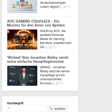
deutschsprachigen
Lesern täglich
[…]
(00)
AOC GAMING CQ32G4ZA – Ein
Monitor für drei Arten von Spielen
AGON by AOC, die
weltweit führende
Marke für Gaming-
Monitore, erweitert sein
G4-
[…]
(00)
'Wicked'-Star Jonathan Bailey verrät
seine einfache Hautpflegeroutine
(BANG) - Jonathan
Bailey setzt bei seiner
Hautpflege auf ein
unkompliziertes
Konzept.
[…]
(00)
Suchbegriff
suchen