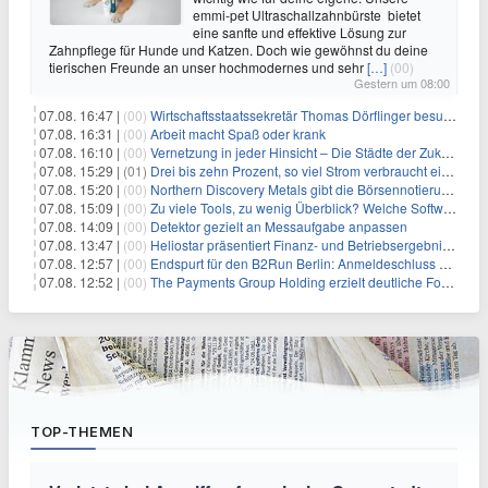
emmi-pet Ultraschallzahnbürste bietet
eine sanfte und effektive Lösung zur
Zahnpflege für Hunde und Katzen. Doch wie gewöhnst du deine
tierischen Freunde an unser hochmodernes und sehr
[…]
(00)
Gestern um 08:00
07.08. 16:47 |
(00)
Wirtschaftsstaatssekretär Thomas Dörflinger besucht Handwerksbetrieb im Kammerbezirk Freiburg
07.08. 16:31 |
(00)
Arbeit macht Spaß oder krank
07.08. 16:10 |
(00)
Vernetzung in jeder Hinsicht – Die Städte der Zukunft sind grün-blau
07.08. 15:29 |
(01)
Drei bis zehn Prozent, so viel Strom verbraucht ein Aufzug im Gebäude
07.08. 15:20 |
(00)
Northern Discovery Metals gibt die Börsennotierung an der Frankfurter Wertpapierbörse bekannt
07.08. 15:09 |
(00)
Zu viele Tools, zu wenig Überblick? Welche Software IT-Dienstleister wirklich brauchen
07.08. 14:09 |
(00)
Detektor gezielt an Messaufgabe anpassen
07.08. 13:47 |
(00)
Heliostar präsentiert Finanz- und Betriebsergebnis für das zweite Quartal 2026 mit Goldproduktion und Barreserven in Rekordhöhe
07.08. 12:57 |
(00)
Endspurt für den B2Run Berlin: Anmeldeschluss am 26. August
07.08. 12:52 |
(00)
The Payments Group Holding erzielt deutliche Fortschritte bei ihren AI-Projekten
TOP-THEMEN