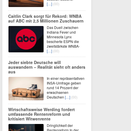
[…]
(00)
Caitlin Clark sorgt für Rekord: WNBA
auf ABC mit 2,5 Millionen Zuschauern
Das Duell zwischen
Indiana Fever und
Minnesota Lynx
bescherte ESPN die
zweitstärkste WNBA-
[…]
(00)
Jeder siebte Deutsche will
auswandern – Realität sieht oft anders
aus
In einer repräsentativen
INSA-Umfrage geben
rund 14 Prozent der
erwachsenen
Deutschen
[…]
(00)
Wirtschaftsweise Werding fordert
umfassende Rentenreform und
kritisiert Witwenrente
Dringlichkeit der
Rentenreform In der