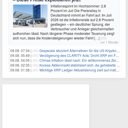
Inflationssprint im Hochsommer: 2,8
Prozent im Juli Die Preisralley in
Deutschland nimmt an Fahrt auf. Im Juli
2026 ist die Inflationsrate auf 2,8 Prozent
gestiegen – ein deutlicher Sprung, der
Verbraucher und Anleger gleichermaßen
aufhorchen lässt. Nach längerer Phase moderater Teuerung zeigt
sich nun, dass die Kostensteigerungen wieder Fahrt
[…]
(00)
vor 1 Stunde
09.08. 07:34 |
(00)
Grayscale skizziert Alternativen für die US-Kryptoindustrie ohne CLARITY Act
09.08. 05:49 |
(00)
Verzögerung des CLARITY Acts: Droht XRP ein Fall unter die $1-Marke?
09.08. 04:35 |
(00)
Chinas Inflation lässt nach: Ein willkommenes Zeichen für Investoren angesichts der Folgen des Öl-Schocks
09.08. 02:35 |
(00)
Koreas Aktienmarkt stabilisiert sich, da gehebelte Positionen abgebaut werden
09.08. 01:38 |
(00)
Wichtige XRP Ledger Aktualisierung zielt auf institutionelle Akzeptanz ab