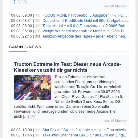
[…]
(00)
vor 20 Stunden
09.08. 09:00 |
(00)
FOCUS MONEY Probeabo: 5 Ausgaben inkl. FOCUS+ Zugang für 5€
09.08. 08:31 |
(00)
Deutschland-Kreditkarte Gold mit 60€ Startguthaben (45€ Gewinn)
09.08. 08:00 |
(00)
Tesla Model Y mit 0% Finanzierung + 2.000€ Rabatt für 38.970€
09.08. 06:00 |
(12)
Weight Watchers Angebot: 12 Monate mit 75% Rabatt ab 6,25€/Monat
08.08. 22:15 |
(04)
Amazon-Angebote des Tages – jeden Abend neue Deals zum Stöbern
GAMING-NEWS
Truxton Extreme im Test: Dieser neue Arcade-
Klassiker verzeiht dir gar nichts
Truxton Extreme ist ein vertikal
scrollendes Shoot-‚em-up-Videospiel,
welches von Tatsujin Co. Ltd. entwickelt
geworden ist. Es wurde am 30.07.2026
von Clear River Games für PlayStation 5,
Nintendo Switch 2 und Xbox Series X/S
veröffentlicht. Wir haben unser Daheim in eine Spielhalle
verwandelt und herausgefunden, ob dieser neue Arcade-Titel
auch
[…]
(00)
vor 12 Stunden
08.08. 18:00 |
(00)
Star Fox auf Switch 2 könnte sich zum Flop entwickeln
08.08. 17:45 |
(00)
Take-Two-Chef nennt GTA 6 für 80 Euro ein „unglaubliches Schnäppchen“