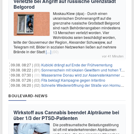
Verletzte bei Angriff auf russische Grenzstadt
Belgorod
Moskau/Kiew (dpa) - Durch einen
ukrainischen Drohnenangriff auf die
grenznahe russische Großstadt Belgorod
sind nach Behördenangaben mindestens
13 Menschen verletzt worden. Vier
Wohnblocks seien beschädigt worden,
teilte der Gouverneur der Region, Alexander Schuwajew, auf
Telegram mit. Bilder in sozialen Netzwerken ließen auf mehrere
Brände in der Stadt
[…]
(00)
vor 41 Minuten
09.08. 08:27 |
(03)
Kubicki drängt auf Ende der Frühverrentung
09.08. 08:22 |
(01)
Sonnenschein mit lokalen Gewittern und hohen Temperaturen
09.08. 07:30 |
(00)
Wasserarme Donau wird zur Asservatenkammer der Geschichte
09.08. 07:26 |
(03)
Fifa beklagt Kampagne gegen Infantino
09.08. 06:20 |
(02)
Schnelle Wiedereröffnung der Straße von Hormus ungewiss
BOULEVARD-NEWS
Wirkstoff aus Cannabis beendet Alpträume bei
über 1/3 der PTSD-Patienten
Die posttraumatische Belastungsstörung
ist oft mit wiederkehrenden Alpträumen