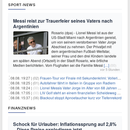
SPORT-NEWS
Messi reist zur Trauerfeier seines Vaters nach
Argentinien
Rosario (dpa) - Lionel Messi ist aus der
US-Stadt Miami nach Argentinien gereist,
um von seinem verstorbenen Vater Jorge
Abschied zu nehmen. Der Privatjet mit
dem argentinischen Fußball-Weltstar,
seiner Frau und den drei Kindern landete
am späten Abend (Ortszeit) in der Stadt Rosario, wie örtliche
Medien berichteten. Vom Flughafen sei die Familie Messi
[…]
(00)
vor 5 Stunden
08.08. 19:27 |
(02)
Frauen-Tour vor Finale mit Sekundenkrimi: Vollering in Gelb
08.08. 18:25 |
(01)
Autofahrer fährt in Italien in Gruppe von Radlern
08.08. 18:24 |
(00)
Lionel Messis Vater Jorge im Alter von 68 Jahren gestorben
08.08. 17:05 |
(00)
LIV Golf steht an einem finanziellen Scheideweg auf der Suche nach neuen Investitionen
08.08. 15:37 |
(06)
Blackout stoppt Apnoetaucher kurz vor Tiefenrekord
FINANZNEWS
Schock für Urlauber: Inflationssprung auf 2,8%
– Diese Preise explodieren jetzt