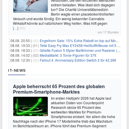
verbunden, die den einzelnen Menschen
extrem belasten. Was lässt sich dagegen
tun? Die Charité Universitätsmedizin
Berlin wagte einen placebokontrollierten
Versuch und wurde fündig: Ein wenig bekannter Cannabis-
Wirkstoff könnte auf natürlichem Weg helfen. Was hilft gegen
[…]
(00)
vor 17 Stunden
08.08. 20:55 |
(00)
Engelhorn Sale: 15% Extra-Rabatt on top auf Mode- und Sport-Artikel
08.08. 19:33 |
(01)
Tefal Easy Fry Max EY2458 Heißluftfritteuse mit 5 Litern für 64,99€
08.08. 18:33 |
(00)
Gillette Fusion 5 Styler Barttrimmer und Rasierer (All in One) für 16€
08.08. 14:02 |
(02)
MediaMarkt: 3 Tonie-Figuren für 37€
08.08. 12:30 |
(00)
Fallout 4: Anniversary Edition Switch 2 für 42,39€
IT-NEWS
Apple beherrscht 65 Prozent des globalen
Premium-Smartphone-Marktes
Im ersten Halbjahr 2026 hat Apple laut
aktuellen Daten von Counterpoint
Research stolze 65 Prozent des
weltweiten Marktes für Premium-
Smartphones erobert. Vor allem die hohe
Nachfrage nach der iPhone 17 Modellreihe trieb das Wachstum
im Berichtszeitraum an. iPhone führt das Premium-Segment