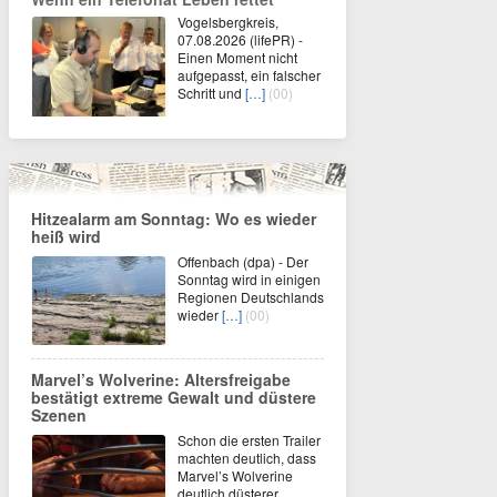
Vogelsbergkreis,
07.08.2026 (lifePR) -
Einen Moment nicht
aufgepasst, ein falscher
Schritt und
[…]
(00)
Hitzealarm am Sonntag: Wo es wieder
heiß wird
Offenbach (dpa) - Der
Sonntag wird in einigen
Regionen Deutschlands
wieder
[…]
(00)
Marvel’s Wolverine: Altersfreigabe
bestätigt extreme Gewalt und düstere
Szenen
Schon die ersten Trailer
machten deutlich, dass
Marvel’s Wolverine
deutlich düsterer