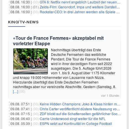
08.08. 16:30 |
(00)
GTA 6: Netflix nennt angeblich Laufzeit der neuen Gameplay-Präsentation
08.08. 16:00 |
(01)
Zelda-Film: Ganondorf, Impa und weitere Darsteller sollen feststehen
08.08. 16:00 |
(00)
Rockstar-CEO: In drei Jahren werden alle Spiele gestreamt
KINO/TV-NEWS
«Tour de France Femmes» akzeptabel mit
vorletzter Etappe
Nachmittags überträgt das Erste
Deutsche Fernsehen das weibliche
Pendant. Die Tour de France Femmes
wird in ihrer derzeitigen Form seit 2022
ausgetragen. Die 5. Auflage führt 2026
vom 1. bis 9. August über 1175 Kilometer
und knapp 19.000 Höhenmeter von Lausanne nach Nizza.
Hierzulande überträgt das Erste Deutschen Fernsehen
nachmittags aber nur vereinzelte Abschnitte. Gestern (Samstag, 8.
[…]
(00)
vor 1 Stunde
09.08. 07:51 |
(00)
Keine Hidden Champions: Joko & Klaas hinten mit Best-Of
09.08. 07:41 |
(00)
Chris Carter veröffentlicht düstere Neufassung von «Akte X: Jenseits der Wahrheit»
09.08. 07:15 |
(00)
ZDF blickt auf die Schattenseiten gefährlicher Social-Media-Challenges
09.08. 06:40 |
(00)
Carrie Underwood singt weiter für die NFL
09.08. 05:39 |
(00)
ESPN setzt auf Kontinuität im College Football