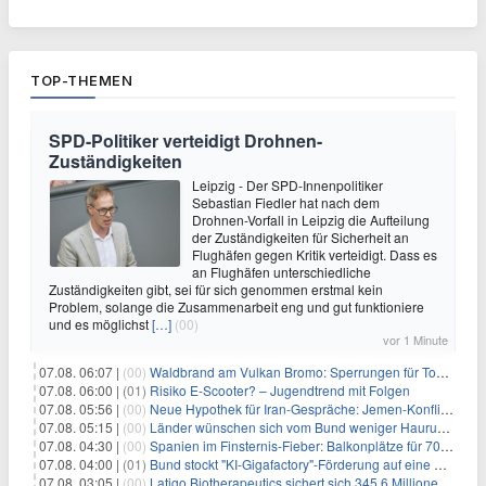
TOP-THEMEN
SPD-Politiker verteidigt Drohnen-
Zuständigkeiten
Leipzig - Der SPD-Innenpolitiker
Sebastian Fiedler hat nach dem
Drohnen-Vorfall in Leipzig die Aufteilung
der Zuständigkeiten für Sicherheit an
Flughäfen gegen Kritik verteidigt. Dass es
an Flughäfen unterschiedliche
Zuständigkeiten gibt, sei für sich genommen erstmal kein
Problem, solange die Zusammenarbeit eng und gut funktioniere
und es möglichst
[…]
(00)
vor 1 Minute
07.08. 06:07 |
(00)
Waldbrand am Vulkan Bromo: Sperrungen für Touristen
07.08. 06:00 |
(01)
Risiko E-Scooter? – Jugendtrend mit Folgen
07.08. 05:56 |
(00)
Neue Hypothek für Iran-Gespräche: Jemen-Konflikt eskaliert
07.08. 05:15 |
(00)
Länder wünschen sich vom Bund weniger Hauruck-Gesetzgebung
07.08. 04:30 |
(00)
Spanien im Finsternis-Fieber: Balkonplätze für 700 Euro
07.08. 04:00 |
(01)
Bund stockt "KI-Gigafactory"-Förderung auf eine Milliarde Euro auf
07.08. 03:05 |
(00)
Latigo Biotherapeutics sichert sich 345,6 Millionen Dollar in einer erhöhten IPO und ebnet den Weg für nicht-opioide Schmerztherapie