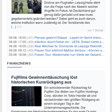
Drohne am Flughafen Leipzig/Halle steht
nun die Frage nach der Abwehr solcher
Angriffe im Fokus. Ist Deutschland gut
genug dafür gerüstet und was muss
gegebenenfalls geändert werden? Dabei geht es auch darum,
welche Institution wann zuständig ist. Der Vorsitzende des
[…]
(00)
vor 1 Stunde
06.08. 18:00 |
(01)
Pienaar gewinnt Etappe - Lippert im Sprint chancenlos
06.08. 17:05 |
(03)
Infantino räumt Fehler ein - UEFA: Ändert nichts an Boykott
06.08. 16:05 |
(02)
Real-Wechsel fix: Diomande ist Leipzigs Rekordtransfer
06.08. 09:12 |
(03)
Frauen-Tour erklimmt Mythos Ventoux: «Können alles schaffen»
05.08. 18:08 |
(03)
Frauen-Tour: Niedermaier nun Vierte der Gesamtwertung
FINANZNEWS
Fujifilms Gewinnenttäuschung löst
historischen Kursrückgang aus
Ein schockierender Rückschlag für
Fujifilm Die Aktien von Fujifilm Holdings
Corp. stürzten im Tokio-Handel ab und
verzeichneten den größten Rückgang an
einem einzigen Tag in der
Unternehmensgeschichte. Die
Ergebnisse des Medizintechnikherstellers für das erste Quartal