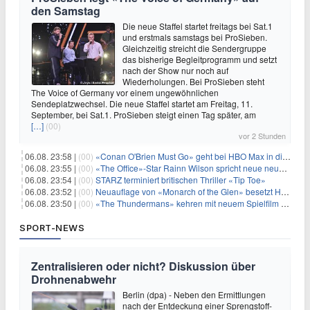
den Samstag
Die neue Staffel startet freitags bei Sat.1
und erstmals samstags bei ProSieben.
Gleichzeitig streicht die Sendergruppe
das bisherige Begleitprogramm und setzt
nach der Show nur noch auf
Wiederholungen. Bei ProSieben steht
The Voice of Germany vor einem ungewöhnlichen
Sendeplatzwechsel. Die neue Staffel startet am Freitag, 11.
September, bei Sat.1. ProSieben steigt einen Tag später, am
[…]
(00)
vor 2 Stunden
06.08. 23:58 |
(00)
«Conan O'Brien Must Go» geht bei HBO Max in die dritte Runde
06.08. 23:55 |
(00)
«The Office»-Star Rainn Wilson spricht neue neuseeländische Serie «Settling»
06.08. 23:54 |
(00)
STARZ terminiert britischen Thriller «Tip Toe»
06.08. 23:52 |
(00)
Neuauflage von «Monarch of the Glen» besetzt Hauptrollen
06.08. 23:50 |
(00)
«The Thundermans» kehren mit neuem Spielfilm zurück
SPORT-NEWS
Zentralisieren oder nicht? Diskussion über
Drohnenabwehr
Berlin (dpa) - Neben den Ermittlungen
nach der Entdeckung einer Sprengstoff-