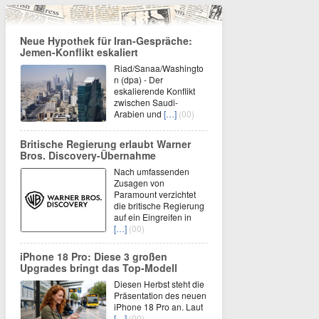
Neue Hypothek für Iran-Gespräche:
Jemen-Konflikt eskaliert
Riad/Sanaa/Washingto
n (dpa) - Der
eskalierende Konflikt
zwischen Saudi-
Arabien und
[…]
(00)
Britische Regierung erlaubt Warner
Bros. Discovery-Übernahme
Nach umfassenden
Zusagen von
Paramount verzichtet
die britische Regierung
auf ein Eingreifen in
[…]
(00)
iPhone 18 Pro: Diese 3 großen
Upgrades bringt das Top-Modell
Diesen Herbst steht die
Präsentation des neuen
iPhone 18 Pro an. Laut
[…]
(00)