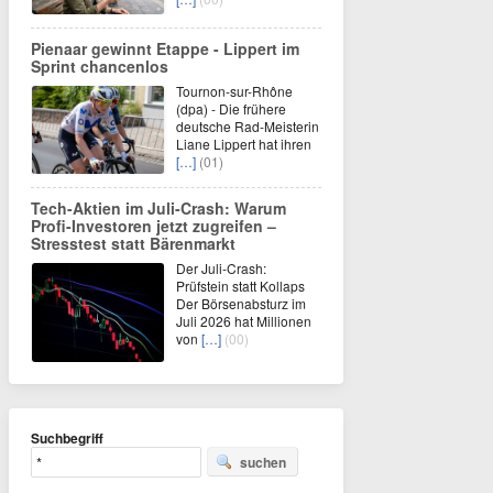
Pienaar gewinnt Etappe - Lippert im
Sprint chancenlos
Tournon-sur-Rhône
(dpa) - Die frühere
deutsche Rad-Meisterin
Liane Lippert hat ihren
[…]
(01)
Tech-Aktien im Juli-Crash: Warum
Profi-Investoren jetzt zugreifen –
Stresstest statt Bärenmarkt
Der Juli-Crash:
Prüfstein statt Kollaps
Der Börsenabsturz im
Juli 2026 hat Millionen
von
[…]
(00)
Suchbegriff
suchen