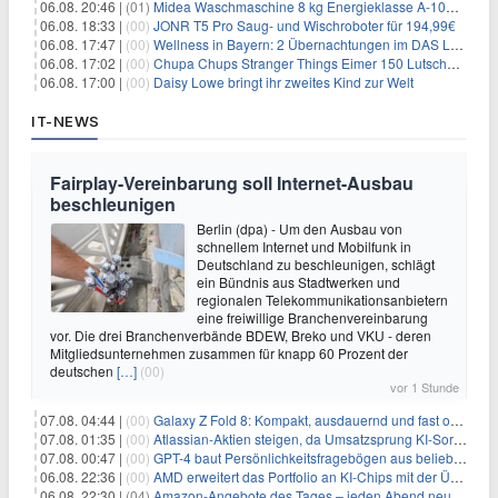
06.08. 20:46 |
(01)
Midea Waschmaschine 8 kg Energieklasse A-10% 1400 U/Min für 289,97€
06.08. 18:33 |
(00)
JONR T5 Pro Saug- und Wischroboter für 194,99€
06.08. 17:47 |
(00)
Wellness in Bayern: 2 Übernachtungen im DAS LUDWIG Sports Resort inkl. HP + Wellness ab 174€ p.P.
06.08. 17:02 |
(00)
Chupa Chups Stranger Things Eimer 150 Lutscher für 21,95€
06.08. 17:00 |
(00)
Daisy Lowe bringt ihr zweites Kind zur Welt
IT-NEWS
Fairplay-Vereinbarung soll Internet-Ausbau
beschleunigen
Berlin (dpa) - Um den Ausbau von
schnellem Internet und Mobilfunk in
Deutschland zu beschleunigen, schlägt
ein Bündnis aus Stadtwerken und
regionalen Telekommunikationsanbietern
eine freiwillige Branchenvereinbarung
vor. Die drei Branchenverbände BDEW, Breko und VKU - deren
Mitgliedsunternehmen zusammen für knapp 60 Prozent der
deutschen
[…]
(00)
vor 1 Stunde
07.08. 04:44 |
(00)
Galaxy Z Fold 8: Kompakt, ausdauernd und fast ohne Falte
07.08. 01:35 |
(00)
Atlassian-Aktien steigen, da Umsatzsprung KI-Sorgen dämpft
07.08. 00:47 |
(00)
GPT-4 baut Persönlichkeitsfragebögen aus beliebigen Texten und sagt Antworten voraus
06.08. 22:36 |
(00)
AMD erweitert das Portfolio an KI-Chips mit der Übernahme von Taalas
06.08. 22:30 |
(04)
Amazon-Angebote des Tages – jeden Abend neue Deals zum Stöbern