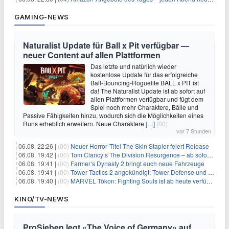
GAMING-NEWS
Naturalist Update für Ball x Pit verfügbar —
neuer Content auf allen Plattformen
Das letzte und natürlich wieder
kostenlose Update für das erfolgreiche
Ball-Bouncing-Roguelite BALL x PIT ist
da! The Naturalist Update ist ab sofort auf
allen Plattformen verfügbar und fügt dem
Spiel noch mehr Charaktere, Bälle und
Passive Fähigkeiten hinzu, wodurch sich die Möglichkeiten eines
Runs erheblich erweitern. Neue Charaktere
[…]
(00)
vor 7 Stunden
06.08. 22:26 |
(00)
Neuer Horror‑Titel The Skin Stapler feiert Release
06.08. 19:42 |
(00)
Tom Clancy’s The Division Resurgence – ab sofort für euch verfügbar
06.08. 19:41 |
(00)
Farmer’s Dynasty 2 bringt euch neue Fahrzeuge
06.08. 19:41 |
(00)
Tower Tactics 2 angekündigt: Tower Defense und Deckbuilding Kombo kehrt zurück
06.08. 19:40 |
(00)
MARVEL Tōkon: Fighting Souls ist ab heute verfügbar
KINO/TV-NEWS
ProSieben legt «The Voice of Germany» auf