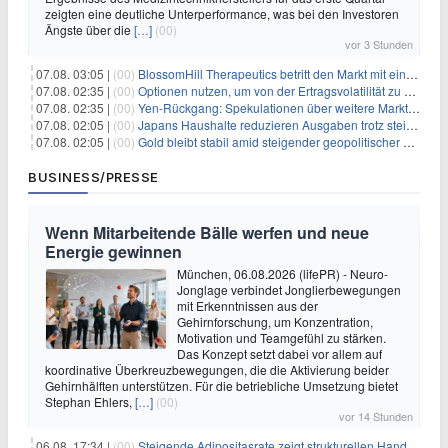
zeigten eine deutliche Unterperformance, was bei den Investoren
Ängste über die
[…]
(00)
vor 3 Stunden
07.08. 03:05 |
(00)
BlossomHill Therapeutics betritt den Markt mit einem IPO-Boost von 150 Millionen Dollar
07.08. 02:35 |
(00)
Optionen nutzen, um von der Ertragsvolatilität zu profitieren
07.08. 02:35 |
(00)
Yen-Rückgang: Spekulationen über weitere Marktinterventionen nehmen zu
07.08. 02:05 |
(00)
Japans Haushalte reduzieren Ausgaben trotz steigender Löhne: Ein Warnsignal für das Wachstum
07.08. 02:05 |
(00)
Gold bleibt stabil amid steigender geopolitischer Spannungen im Persischen Golf
BUSINESS/PRESSE
Wenn Mitarbeitende Bälle werfen und neue
Energie gewinnen
München, 06.08.2026 (lifePR) - Neuro-
Jonglage verbindet Jonglierbewegungen
mit Erkenntnissen aus der
Gehirnforschung, um Konzentration,
Motivation und Teamgefühl zu stärken.
Das Konzept setzt dabei vor allem auf
koordinative Überkreuzbewegungen, die die Aktivierung beider
Gehirnhälften unterstützen. Für die betriebliche Umsetzung bietet
Stephan Ehlers,
[…]
(00)
vor 14 Stunden
06.08. 17:34 |
(00)
Steigende Adipositasrate zeigt strukturellen Handlungsbedarf bei der Ernährung schulpflichtiger Kinder