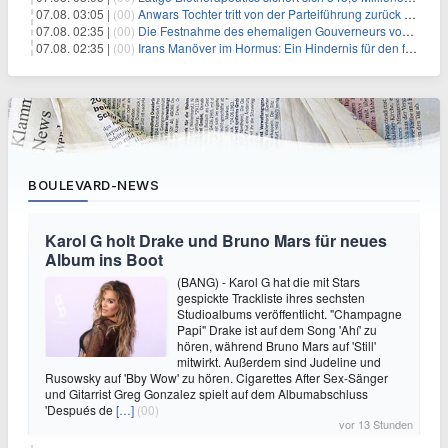
07.08. 03:05 |
(00)
Anwars Tochter tritt von der Parteiführung zurück und hebt politische Turbulenzen hervor
07.08. 02:35 |
(00)
Die Festnahme des ehemaligen Gouverneurs von Mexiko hebt die anhaltenden Herausforderungen in der Governance und im Geschäftsumfeld hervor
07.08. 02:35 |
(00)
Irans Manöver im Hormus: Ein Hindernis für den freien Handel und das Investorenvertrauen
BOULEVARD-NEWS
Karol G holt Drake und Bruno Mars für neues
Album ins Boot
(BANG) - Karol G hat die mit Stars
gespickte Trackliste ihres sechsten
Studioalbums veröffentlicht. "Champagne
Papi" Drake ist auf dem Song 'Ahí' zu
hören, während Bruno Mars auf 'Still'
mitwirkt. Außerdem sind Judeline und
Rusowsky auf 'Bby Wow' zu hören. Cigarettes After Sex-Sänger
und Gitarrist Greg Gonzalez spielt auf dem Albumabschluss
'Después de
[…]
(00)
vor 13 Stunden