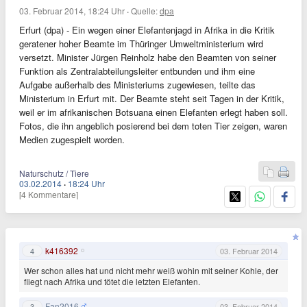
03. Februar 2014, 18:24 Uhr
·
Quelle:
dpa
Erfurt (dpa) - Ein wegen einer Elefantenjagd in Afrika in die Kritik
geratener hoher Beamte im Thüringer Umweltministerium wird
versetzt. Minister Jürgen Reinholz habe den Beamten von seiner
Funktion als Zentralabteilungsleiter entbunden und ihm eine
Aufgabe außerhalb des Ministeriums zugewiesen, teilte das
Ministerium in Erfurt mit. Der Beamte steht seit Tagen in der Kritik,
weil er im afrikanischen Botsuana einen Elefanten erlegt haben soll.
Fotos, die ihn angeblich posierend bei dem toten Tier zeigen, waren
Medien zugespielt worden.
Naturschutz / Tiere
03.02.2014
·
18:24 Uhr
[4 Kommentare]
k416392
4
03. Februar 2014
Wer schon alles hat und nicht mehr weiß wohin mit seiner Kohle, der
fliegt nach Afrika und tötet die letzten Elefanten.
Fan2016
3
03. Februar 2014