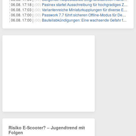
06.08. 17:18 |
(00)
Pasinex startet Ausschreibung für hochgradiges Zinksulfidkonzentrat mit Germanium- und Silbergehalten und stellt ein Betriebsupdate bereit
06.08. 17:03 |
(00)
Variantenreiche Miniaturkupplungen für diverse Einsatzbereiche
06.08. 17:00 |
(00)
Passwork 7.7 führt sicheren Offline-Modus für Desktop- und Mobile-Apps ein
06.08. 17:00 |
(00)
Bauteilabkündigungen: Eine wachsende Gefahr für industrielle Elektroniksysteme
Risiko E-Scooter? – Jugendtrend mit
Folgen